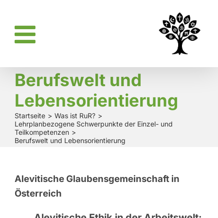
Zum
Inhalt
springen
Berufswelt und
Lebensorientierung
Startseite
Was ist RuR?
Lehrplanbezogene Schwerpunkte der Einzel- und
Teilkompetenzen
Berufswelt und Lebensorientierung
Alevitische Glaubensgemeinschaft in
Österreich
Alevitische Ethik in der Arbeitswelt: