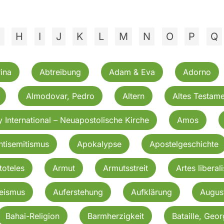
G
H
I
J
K
L
M
N
O
P
Q
ina
Abtreibung
Adam & Eva
Adorno
Almodovar, Pedro
Altern
Altes Testame
 International – Neuapostolische Kirche
Amos
ntisemitismus
Apokalypse
Apostelgeschichte
toteles
Armut
Armutsstreit
Artes liberali
eismus
Auferstehung
Aufklärung
Augus
Bahai-Religion
Barmherzigkeit
Bataille, Geo