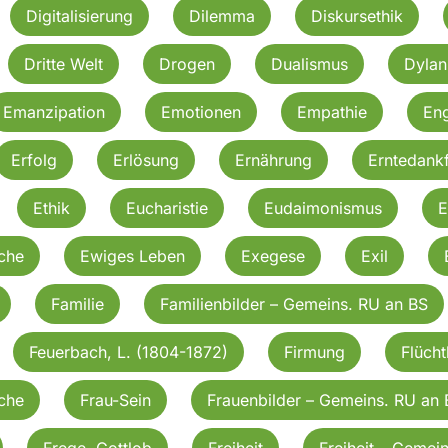
Digitalisierung
Dilemma
Diskursethik
Dritte Welt
Drogen
Dualismus
Dylan
Emanzipation
Emotionen
Empathie
En
Erfolg
Erlösung
Ernährung
Erntedankf
Ethik
Eucharistie
Eudaimonismus
E
rche
Ewiges Leben
Exegese
Exil
Familie
Familienbilder – Gemeins. RU an BS
Feuerbach, L. (1804-1872)
Firmung
Flücht
rche
Frau-Sein
Frauenbilder – Gemeins. RU an 
Frege, Gottlob
Freiheit
Freiheit – Gemei