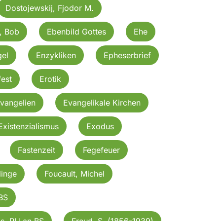
Dostojewskij, Fjodor M.
, Bob
Ebenbild Gottes
Ehe
gel
Enzykliken
Epheserbrief
est
Erotik
vangelien
Evangelikale Kirchen
Existenzialismus
Exodus
Fastenzeit
Fegefeuer
linge
Foucault, Michel
BS
ns. RU an BS
Freud, S. (1856-1939)