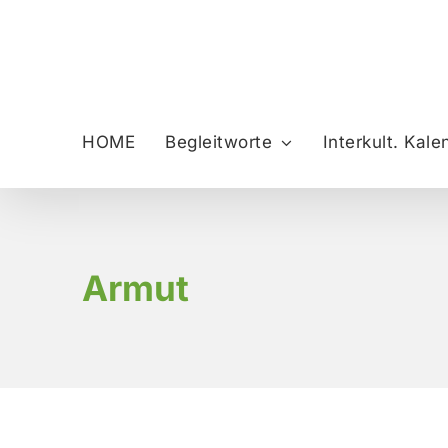
Zum
Inhalt
springen
HOME
Begleitworte
Interkult. Kale
Armut