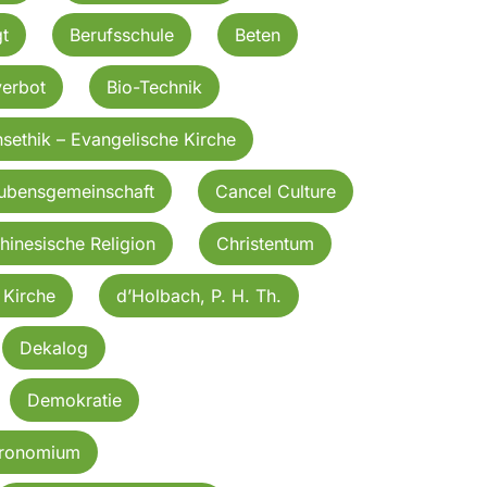
t
Berufsschule
Beten
verbot
Bio-Technik
nsethik – Evangelische Kirche
aubensgemeinschaft
Cancel Culture
hinesische Religion
Christentum
 Kirche
d’Holbach, P. H. Th.
Dekalog
Demokratie
eronomium