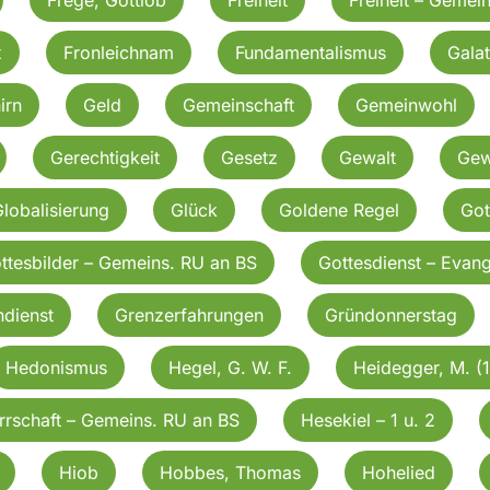
x
Fronleichnam
Fundamentalismus
Galat
irn
Geld
Gemeinschaft
Gemeinwohl
Gerechtigkeit
Gesetz
Gewalt
Gew
lobalisierung
Glück
Goldene Regel
Got
ttesbilder – Gemeins. RU an BS
Gottesdienst – Evang
dienst
Grenzerfahrungen
Gründonnerstag
Hedonismus
Hegel, G. W. F.
Heidegger, M. (
rrschaft – Gemeins. RU an BS
Hesekiel – 1 u. 2
Hiob
Hobbes, Thomas
Hohelied