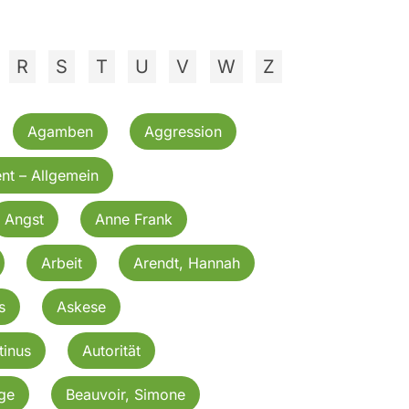
R
S
T
U
V
W
Z
Agamben
Aggression
nt – Allgemein
Angst
Anne Frank
Arbeit
Arendt, Hannah
s
Askese
tinus
Autorität
rge
Beauvoir, Simone