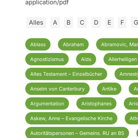
application/pdf
Alles
A
B
C
D
E
F
Ablass
Abraham
Abramovic, Mar
Agnostizismus
Aids
Allerheiligen
Altes Testament – Einzelbücher
Amnesty
Anselm von Canterbury
Antike
A
Argumentation
Aristophanes
Aris
Askew, Anne – Evangelische Kirche
Ath
Autoritätspersonen – Gemeins. RU an BS