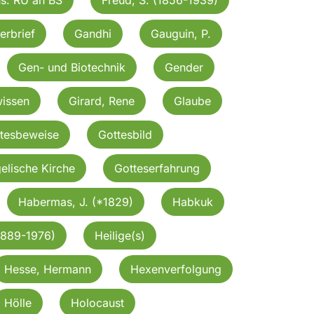
erbrief
Gandhi
Gauguin, P.
Gen- und Biotechnik
Gender
issen
Girard, Rene
Glaube
tesbeweise
Gottesbild
elische Kirche
Gotteserfahrung
Habermas, J. (*1829)
Habkuk
1889-1976)
Heilige(s)
Hesse, Hermann
Hexenverfolgung
Hölle
Holocaust