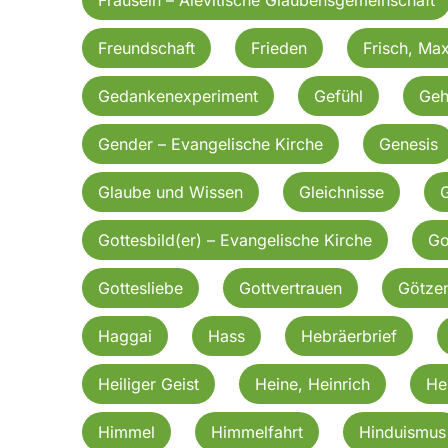
Freundschaft
Frieden
Frisch, Ma
Gedankenexperiment
Gefühl
Geh
Gender – Evangelische Kirche
Genesis
Glaube und Wissen
Gleichnisse
G
Gottesbild(er) – Evangelische Kirche
Go
Gottesliebe
Gottvertrauen
Götzen
Haggai
Hass
Hebräerbrief
Heiliger Geist
Heine, Heinrich
He
Himmel
Himmelfahrt
Hinduismus