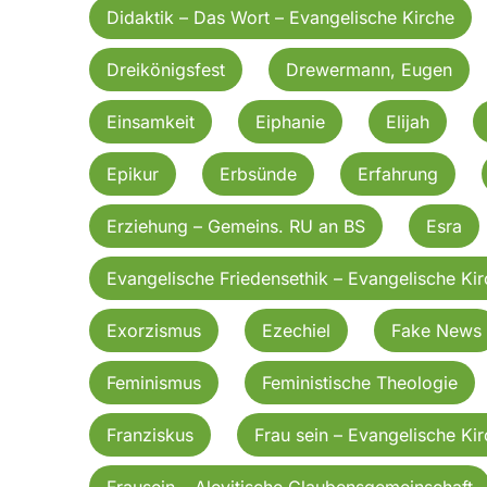
Didaktik – Das Wort – Evangelische Kirche
Dreikönigsfest
Drewermann, Eugen
Einsamkeit
Eiphanie
Elijah
Epikur
Erbsünde
Erfahrung
Erziehung – Gemeins. RU an BS
Esra
Evangelische Friedensethik – Evangelische Ki
Exorzismus
Ezechiel
Fake News
Feminismus
Feministische Theologie
Franziskus
Frau sein – Evangelische Ki
Frausein – Alevitische Glaubensgemeinschaft