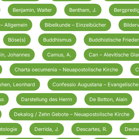
Benjamin, Walter
Bentham, J.
Bergpredig
 – Allgemein
Bibelkunde – Einzelbücher
Bilder
Böse(s)
Buddhismus
Buddhistische Friede
in, Johannes
Camus, A.
Can – Alevitische Gl
Charta oecumenia – Neuapostolische Kirche
C
ohen, Leonhard
Confessio Augustana – Evangelische
us
Darstellung des Herrn
De Botton, Alain
Dekalog / Zehn Gebote – Neuapostolische Kirche
tologie
Derrida, J.
Descartes, R.
Deut