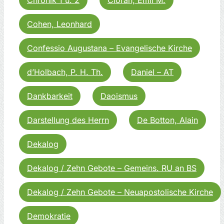
Cohen, Leonhard
Confessio Augustana – Evangelische Kirche
d’Holbach, P. H. Th.
Daniel – AT
Dankbarkeit
Daoismus
Darstellung des Herrn
De Botton, Alain
Dekalog
Dekalog / Zehn Gebote – Gemeins. RU an BS
Dekalog / Zehn Gebote – Neuapostolische Kirche
Demokratie