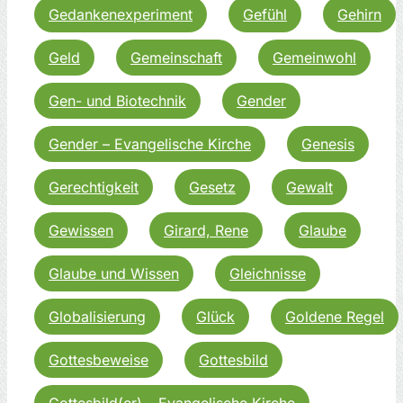
Gedankenexperiment
Gefühl
Gehirn
Geld
Gemeinschaft
Gemeinwohl
Gen- und Biotechnik
Gender
Gender – Evangelische Kirche
Genesis
Gerechtigkeit
Gesetz
Gewalt
Gewissen
Girard, Rene
Glaube
Glaube und Wissen
Gleichnisse
Globalisierung
Glück
Goldene Regel
Gottesbeweise
Gottesbild
Gottesbild(er) – Evangelische Kirche