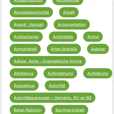
Apostelgeschichte
Arbeit
Arendt, Hannah
Argumentation
Aristophanes
Aristoteles
Armut
Armutsstreit
Artes liberalis
Askese
Askew, Anne – Evangelische Kirche
Atheismus
Auferstehung
Aufklärung
Augustinus
Autorität
Autoritätspersonen – Gemeins. RU an BS
Bahai-Religion
Barmherzigkeit