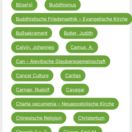
Böse(s)
Buddhismus
Buddhistische Friedensethik – Evangelische Kirche
Bußsakrament
Butler, Judith
Calvin, Johannes
Camus, A.
Can – Alevitische Glaubensgemeinschaft
Cancel Culture
Caritas
Carnap, Rudolf
Cavagai
Charta oecumenia – Neuapostolische Kirche
Chinesische Religion
Christentum
Chronik 1 u. 2
Cioran, Emil M.