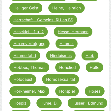
Heiliger Geist
Heine, Heinrich
Herrschaft – Gemeins. RU an BS
Hesekiel – 1 u. 2
Hesse, Hermann
Hexenverfolgung
Himmel
Himmelfahrt
Hinduismus
Hiob
Hobbes, Thomas
Hohelied
Hölle
Holocaust
Homosexualität
Horkheimer, Max
Hörspiel
Hosea
Hospiz
Hume, D.
Husserl, Edmund