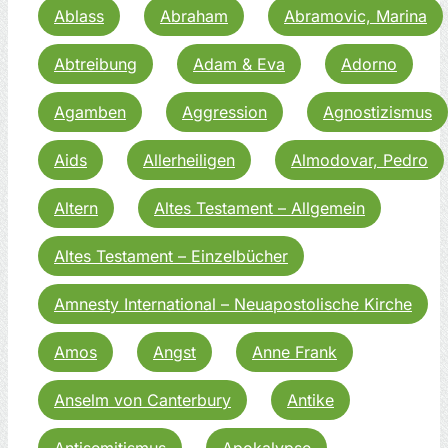
Ablass
Abraham
Abramovic, Marina
Abtreibung
Adam & Eva
Adorno
Agamben
Aggression
Agnostizismus
Aids
Allerheiligen
Almodovar, Pedro
Altern
Altes Testament – Allgemein
Altes Testament – Einzelbücher
Amnesty International – Neuapostolische Kirche
Amos
Angst
Anne Frank
Anselm von Canterbury
Antike
Antisemitismus
Apokalypse