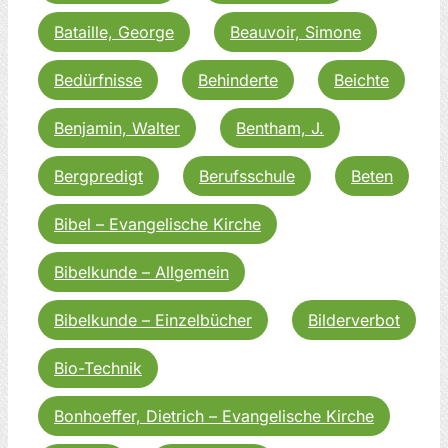
Bataille, George
Beauvoir, Simone
Bedürfnisse
Behinderte
Beichte
Benjamin, Walter
Bentham, J.
Bergpredigt
Berufsschule
Beten
Bibel – Evangelische Kirche
Bibelkunde – Allgemein
Bibelkunde – Einzelbücher
Bilderverbot
Bio-Technik
Bonhoeffer, Dietrich – Evangelische Kirche