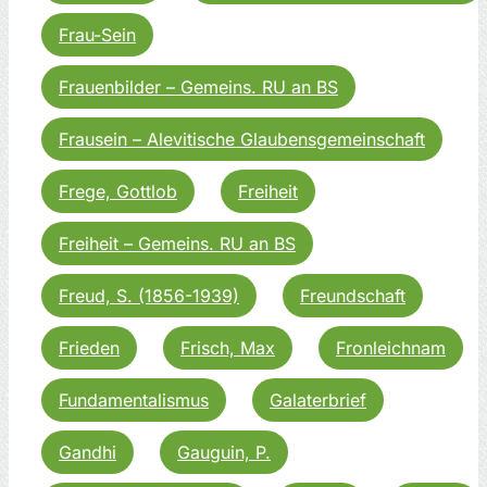
Frau-Sein
Frauenbilder – Gemeins. RU an BS
Frausein – Alevitische Glaubensgemeinschaft
Frege, Gottlob
Freiheit
Freiheit – Gemeins. RU an BS
Freud, S. (1856-1939)
Freundschaft
Frieden
Frisch, Max
Fronleichnam
Fundamentalismus
Galaterbrief
Gandhi
Gauguin, P.