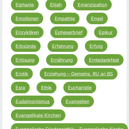
Eiphanie
Elijah
Emanzipation
Emotionen
Empathie
Engel
Enzykliken
Epheserbrief
Epikur
Erbsünde
Erfahrung
Erfolg
Erlösung
Ernährung
Erntedankfest
Erotik
Erziehung – Gemeins. RU an BS
Esra
Ethik
Eucharistie
Eudaimonismus
Evangelien
Evangelikale Kirchen
Evangelische Friedensethik – Evangelische Kirche