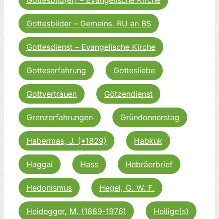
Gottesbilder – Gemeins. RU an BS
Gottesdienst – Evangelische Kirche
Gotteserfahrung
Gottesliebe
Gottvertrauen
Götzendienst
Grenzerfahrungen
Gründonnerstag
Habermas, J. (*1829)
Habkuk
Haggai
Hass
Hebräerbrief
Hedonismus
Hegel, G. W. F.
Heidegger, M. (1889-1976)
Heilige(s)