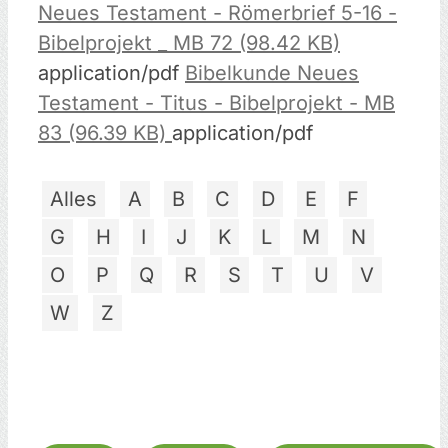
Neues Testament - Römerbrief 5-16 -
Bibelprojekt _ MB 72 (98.42 KB)
application/pdf
Bibelkunde Neues
Testament - Titus - Bibelprojekt - MB
83 (96.39 KB)
application/pdf
Alles
A
B
C
D
E
F
G
H
I
J
K
L
M
N
O
P
Q
R
S
T
U
V
W
Z