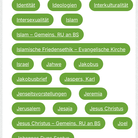
Identität
Ideologien
Interkulturalität
Intersexualität
Islam
Islam – Gemeins. RU an BS
Islamische Friedensethik – Evangelische Kirche
Israel
Jahwe
Jakobus
Jakobusbrief
Jaspers, Karl
Jenseitsvorstellungen
Jeremia
Jerusalem
Jesaja
Jesus Christus
Jesus Christus – Gemeins. RU an BS
Joel
Johannes Duns Scotus