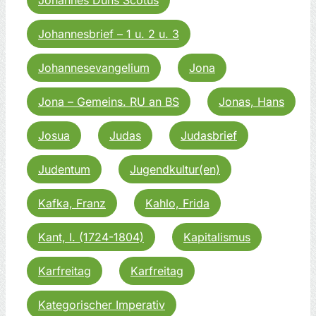
Johannesbrief – 1 u. 2 u. 3
Johannesevangelium
Jona
Jona – Gemeins. RU an BS
Jonas, Hans
Josua
Judas
Judasbrief
Judentum
Jugendkultur(en)
Kafka, Franz
Kahlo, Frida
Kant, I. (1724-1804)
Kapitalismus
Karfreitag
Karfreitag
Kategorischer Imperativ