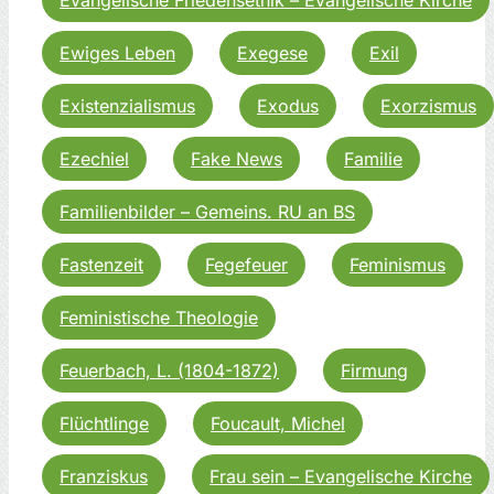
Ewiges Leben
Exegese
Exil
Existenzialismus
Exodus
Exorzismus
Ezechiel
Fake News
Familie
Familienbilder – Gemeins. RU an BS
Fastenzeit
Fegefeuer
Feminismus
Feministische Theologie
Feuerbach, L. (1804-1872)
Firmung
Flüchtlinge
Foucault, Michel
Franziskus
Frau sein – Evangelische Kirche