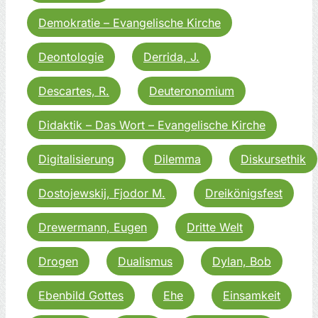
Demokratie – Evangelische Kirche
Deontologie
Derrida, J.
Descartes, R.
Deuteronomium
Didaktik – Das Wort – Evangelische Kirche
Digitalisierung
Dilemma
Diskursethik
Dostojewskij, Fjodor M.
Dreikönigsfest
Drewermann, Eugen
Dritte Welt
Drogen
Dualismus
Dylan, Bob
Ebenbild Gottes
Ehe
Einsamkeit