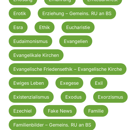
Erotik
Erziehung – Gemeins. RU an BS
Esra
Ethik
Eucharistie
Eudaimonismus
Evangelien
Evangelikale Kirchen
Evangelische Friedensethik – Evangelische Kirche
Ewiges Leben
Exegese
Exil
Existenzialismus
Exodus
Exorzismus
Ezechiel
Fake News
Familie
Familienbilder – Gemeins. RU an BS