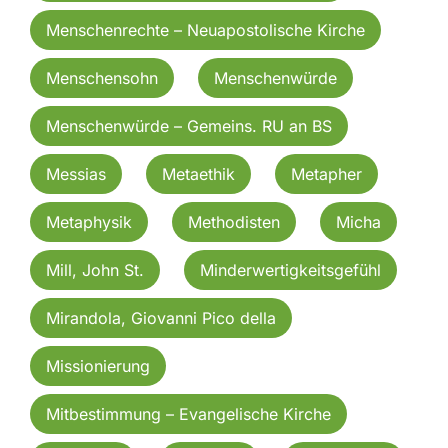
Menschenrechte – Neuapostolische Kirche
Menschensohn
Menschenwürde
Menschenwürde – Gemeins. RU an BS
Messias
Metaethik
Metapher
Metaphysik
Methodisten
Micha
Mill, John St.
Minderwertigkeitsgefühl
Mirandola, Giovanni Pico della
Missionierung
Mitbestimmung – Evangelische Kirche