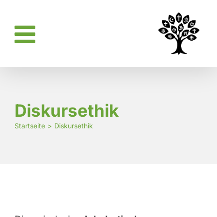
Zum
Inhalt
springen
Diskursethik
Startseite
Diskursethik