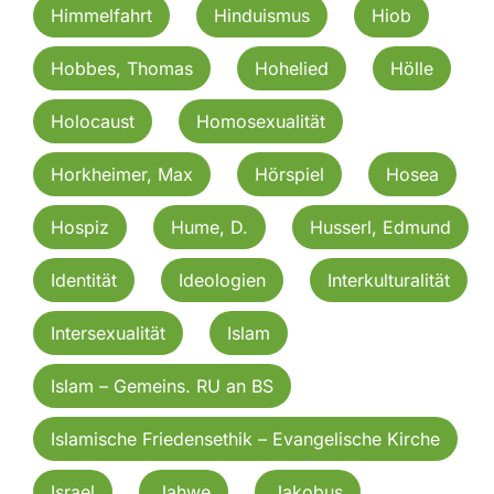
Himmelfahrt
Hinduismus
Hiob
Hobbes, Thomas
Hohelied
Hölle
Holocaust
Homosexualität
Horkheimer, Max
Hörspiel
Hosea
Hospiz
Hume, D.
Husserl, Edmund
Identität
Ideologien
Interkulturalität
Intersexualität
Islam
Islam – Gemeins. RU an BS
Islamische Friedensethik – Evangelische Kirche
Israel
Jahwe
Jakobus