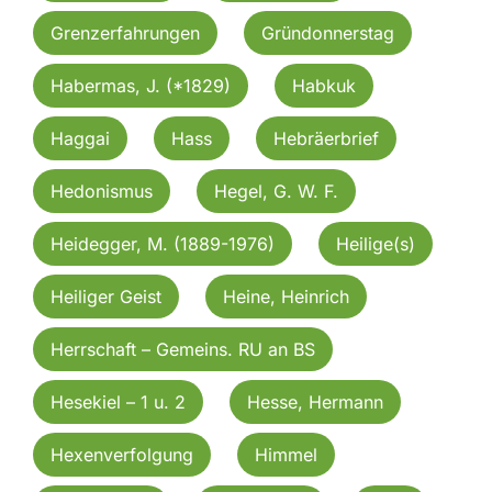
Grenzerfahrungen
Gründonnerstag
Habermas, J. (*1829)
Habkuk
Haggai
Hass
Hebräerbrief
Hedonismus
Hegel, G. W. F.
Heidegger, M. (1889-1976)
Heilige(s)
Heiliger Geist
Heine, Heinrich
Herrschaft – Gemeins. RU an BS
Hesekiel – 1 u. 2
Hesse, Hermann
Hexenverfolgung
Himmel