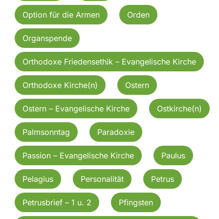
Option für die Armen
Orden
Organspende
Orthodoxe Friedensethik – Evangelische Kirche
Orthodoxe Kirche(n)
Ostern
Ostern – Evangelische Kirche
Ostkirche(n)
Palmsonntag
Paradoxie
Passion – Evangelische Kirche
Paulus
Pelagius
Personalität
Petrus
Petrusbrief – 1 u. 2
Pfingsten