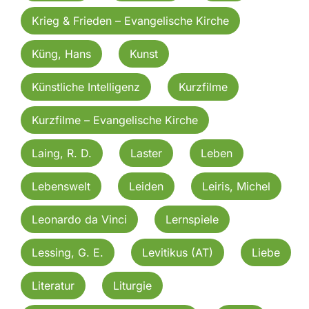
Krieg & Frieden – Evangelische Kirche
Küng, Hans
Kunst
Künstliche Intelligenz
Kurzfilme
Kurzfilme – Evangelische Kirche
Laing, R. D.
Laster
Leben
Lebenswelt
Leiden
Leiris, Michel
Leonardo da Vinci
Lernspiele
Lessing, G. E.
Levitikus (AT)
Liebe
Literatur
Liturgie