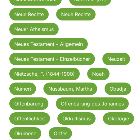
Neue Rechte
Neue Rechte
Neuer Atheismus
Neues Testament – Allgemein
Neues Testament – Einzelbücher
Neuzeit
Nietzsche, F. (1844-1900)
Noah
Numeri
Nussbaum, Martha
Obadja
Offenbarung
Offenbarung des Johannes
Öffentlichkeit
Okkultismus
Ökologie
Ökumene
Opfer