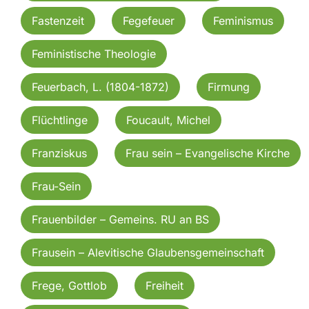
Fastenzeit
Fegefeuer
Feminismus
Feministische Theologie
Feuerbach, L. (1804-1872)
Firmung
Flüchtlinge
Foucault, Michel
Franziskus
Frau sein – Evangelische Kirche
Frau-Sein
Frauenbilder – Gemeins. RU an BS
Frausein – Alevitische Glaubensgemeinschaft
Frege, Gottlob
Freiheit