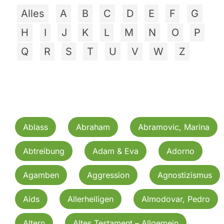
Alles
A
B
C
D
E
F
G
H
I
J
K
L
M
N
O
P
Q
R
S
T
U
V
W
Z
Ablass
Abraham
Abramovic, Marina
Abtreibung
Adam & Eva
Adorno
Agamben
Aggression
Agnostizismus
Aids
Allerheiligen
Almodovar, Pedro
Altern
Altes Testament – Allgemein