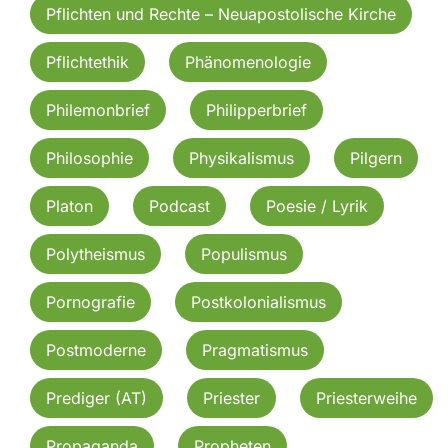
Pflichten und Rechte – Neuapostolische Kirche
Pflichtethik
Phänomenologie
Philemonbrief
Philipperbrief
Philosophie
Physikalismus
Pilgern
Platon
Podcast
Poesie / Lyrik
Polytheismus
Populismus
Pornografie
Postkolonialismus
Postmoderne
Pragmatismus
Prediger (AT)
Priester
Priesterweihe
Propaganda
Propheten