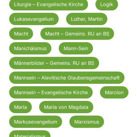
Liturgie – Evangelische Kirche
Logik
Lukasevangelium
Luther, Martin
Macht
Macht – Gemeins. RU an BS
Manichäismus
Mann-Sein
Männerbilder – Gemeins. RU an BS
Mannsein – Alevitische Glaubensgemeinschaft
Mannsein – Evangelische Kirche
Marcion
Maria
Maria von Magdala
Markusevangelium
Marxismus
Materialismus