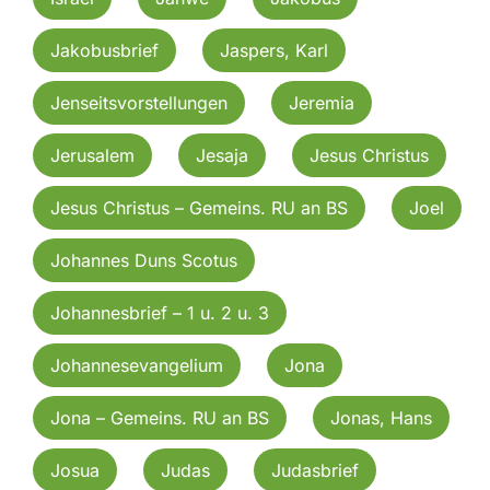
Jakobusbrief
Jaspers, Karl
Jenseitsvorstellungen
Jeremia
Jerusalem
Jesaja
Jesus Christus
Jesus Christus – Gemeins. RU an BS
Joel
Johannes Duns Scotus
Johannesbrief – 1 u. 2 u. 3
Johannesevangelium
Jona
Jona – Gemeins. RU an BS
Jonas, Hans
Josua
Judas
Judasbrief