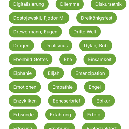
Digitalisierung
Dilemma
Diskursethik
Dostojewskij, Fjodor M.
Dreikönigsfest
Drewermann, Eugen
Dritte Welt
Drogen
Dualismus
Dylan, Bob
Ebenbild Gottes
Ehe
Einsamkeit
Eiphanie
Elijah
Emanzipation
Emotionen
Empathie
Engel
Enzykliken
Epheserbrief
Epikur
Erbsünde
Erfahrung
Erfolg
Erlösung
Ernährung
Erntedankfest