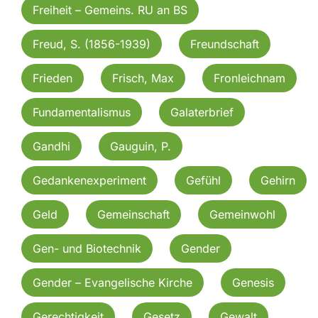
Freiheit – Gemeins. RU an BS
Freud, S. (1856-1939)
Freundschaft
Frieden
Frisch, Max
Fronleichnam
Fundamentalismus
Galaterbrief
Gandhi
Gauguin, P.
Gedankenexperiment
Gefühl
Gehirn
Geld
Gemeinschaft
Gemeinwohl
Gen- und Biotechnik
Gender
Gender – Evangelische Kirche
Genesis
Gerechtigkeit
Gesetz
Gewalt