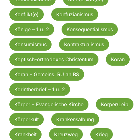
Konflikt(e)
Konfuzianismus
Könige – 1 u. 2
Konsequentialismus
Konsumismus
Kontraktualismus
Koptisch-orthodoxes Christentum
Koran
Koran – Gemeins. RU an BS
Korintherbrief – 1 u. 2
Körper – Evangelische Kirche
Körper/Leib
Körperkult
Krankensalbung
Krankheit
Kreuzweg
Krieg