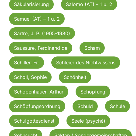
Säkularisierung
Salomo (AT) – 1 u. 2
Samuel (AT) – 1 u. 2
Sartre, J. P. (1905-1980)
Saussure, Ferdinand de
Scham
Schiller, Fr.
Schleier des Nichtwissens
Scholl, Sophie
Schönheit
Schopenhauer, Arthur
Schöpfung
Schöpfungsordnung
Schuld
Schule
Schulgottesdienst
Seele (psyché)
Sehnsucht
Sekten / Sondergemeinschaften