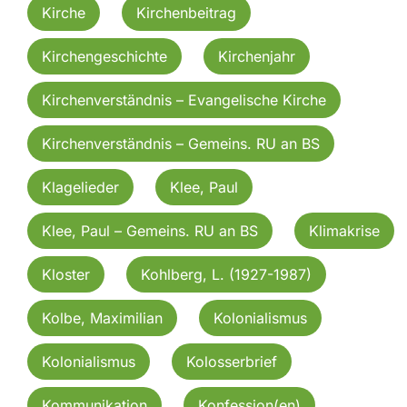
Kirche
Kirchenbeitrag
Kirchengeschichte
Kirchenjahr
Kirchenverständnis – Evangelische Kirche
Kirchenverständnis – Gemeins. RU an BS
Klagelieder
Klee, Paul
Klee, Paul – Gemeins. RU an BS
Klimakrise
Kloster
Kohlberg, L. (1927-1987)
Kolbe, Maximilian
Kolonialismus
Kolonialismus
Kolosserbrief
Kommunikation
Konfession(en)