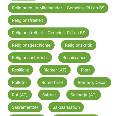
Religionen im Miteinander – Gemeins. RU an BS
Religionsfreiheit
Religionsfreiheit – Gemeins. RU an BS
Religionsgeschichte
Religionskritik
Religionsunterricht
Renaissance
Resilienz
Richter (AT)
Riten
Rolle(n)
Römerbrief
Romero, Oscar
Rut (AT)
Sabbat
Sacharja (AT)
Sakrament(e)
Säkularisation