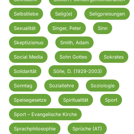
Selbstliebe
Selig(e)
Seligpreisungen
Sexualität
Singer, Peter
Sinn
Skeptizismus
Smith, Adam
Social Media
Sohn Gottes
Sokrates
Solidarität
Sölle, D. (1929-2003)
Sonntag
Soziallehre
Soziologie
Speisegesetze
Spiritualität
Sport
Sport – Evangelische Kirche
Sprachphilosophie
Sprüche (AT)