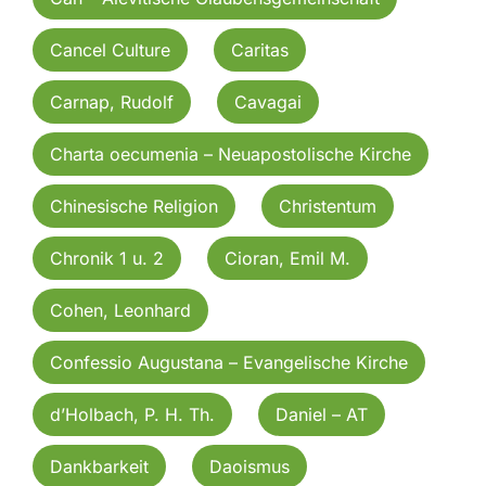
Cancel Culture
Caritas
Carnap, Rudolf
Cavagai
Charta oecumenia – Neuapostolische Kirche
Chinesische Religion
Christentum
Chronik 1 u. 2
Cioran, Emil M.
Cohen, Leonhard
Confessio Augustana – Evangelische Kirche
d’Holbach, P. H. Th.
Daniel – AT
Dankbarkeit
Daoismus