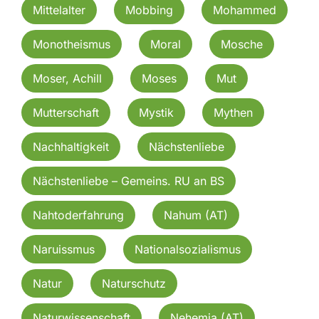
Mittelalter
Mobbing
Mohammed
Monotheismus
Moral
Mosche
Moser, Achill
Moses
Mut
Mutterschaft
Mystik
Mythen
Nachhaltigkeit
Nächstenliebe
Nächstenliebe – Gemeins. RU an BS
Nahtoderfahrung
Nahum (AT)
Naruissmus
Nationalsozialismus
Natur
Naturschutz
Naturwissenschaft
Nehemia (AT)