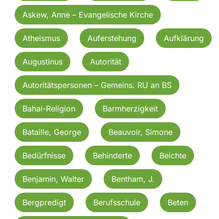
Askew, Anne – Evangelische Kirche
Atheismus
Auferstehung
Aufklärung
Augustinus
Autorität
Autoritätspersonen – Gemeins. RU an BS
Bahai-Religion
Barmherzigkeit
Bataille, George
Beauvoir, Simone
Bedürfnisse
Behinderte
Beichte
Benjamin, Walter
Bentham, J.
Bergpredigt
Berufsschule
Beten