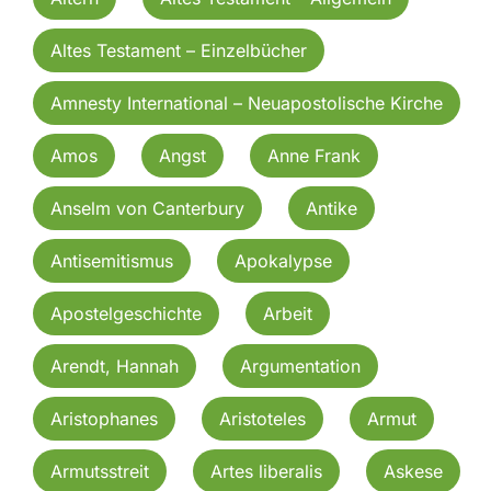
Altes Testament – Einzelbücher
Amnesty International – Neuapostolische Kirche
Amos
Angst
Anne Frank
Anselm von Canterbury
Antike
Antisemitismus
Apokalypse
Apostelgeschichte
Arbeit
Arendt, Hannah
Argumentation
Aristophanes
Aristoteles
Armut
Armutsstreit
Artes liberalis
Askese