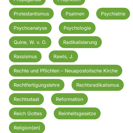
Protestantismus
Psalmen
Psychiatrie
Psychoanalyse
Psychologie
Quine, W. v. O.
Radikalisierung
Rassismus
Rawls, J.
Rechte und Pflichten – Neuapostolische Kirche
Rechtfertigungslehre
Rechtsradikalismus
Rechtsstaat
Reformation
Reich Gottes
Reinheitsgesetze
Religion(en)