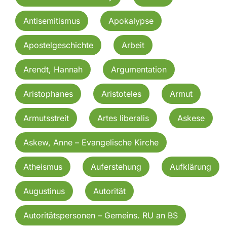
Antisemitismus
Apokalypse
Apostelgeschichte
Arbeit
Arendt, Hannah
Argumentation
Aristophanes
Aristoteles
Armut
Armutsstreit
Artes liberalis
Askese
Askew, Anne – Evangelische Kirche
Atheismus
Auferstehung
Aufklärung
Augustinus
Autorität
Autoritätspersonen – Gemeins. RU an BS