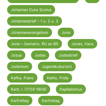
Johannes Duns Scotus
Johannesbrief – 1 u. 2 u. 3
Johannesevangelium
Jona
Jona – Gemeins. RU an BS
Jonas, Hans
Josua
Judas
Judasbrief
Judentum
Jugendkultur(en)
Kafka, Franz
Kahlo, Frida
Kant, I. (1724-1804)
Kapitalismus
Karfreitag
Karfreitag