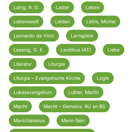
Laing, R. D.
Laster
Leben
Lebenswelt
Leiden
Leiris, Michel
Leonardo da Vinci
Lernspiele
Lessing, G. E.
Levitikus (AT)
Liebe
Literatur
Liturgie
Liturgie – Evangelische Kirche
Logik
Lukasevangelium
Luther, Martin
Macht
Macht – Gemeins. RU an BS
Manichäismus
Mann-Sein