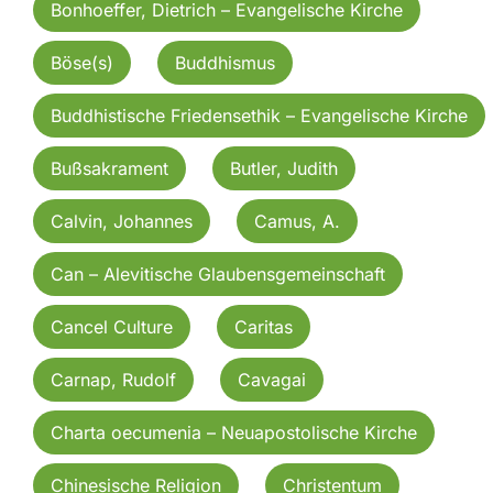
Bonhoeffer, Dietrich – Evangelische Kirche
Böse(s)
Buddhismus
Buddhistische Friedensethik – Evangelische Kirche
Bußsakrament
Butler, Judith
Calvin, Johannes
Camus, A.
Can – Alevitische Glaubensgemeinschaft
Cancel Culture
Caritas
Carnap, Rudolf
Cavagai
Charta oecumenia – Neuapostolische Kirche
Chinesische Religion
Christentum