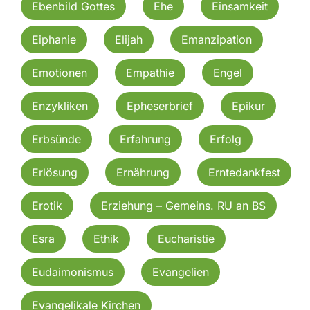
Ebenbild Gottes
Ehe
Einsamkeit
Eiphanie
Elijah
Emanzipation
Emotionen
Empathie
Engel
Enzykliken
Epheserbrief
Epikur
Erbsünde
Erfahrung
Erfolg
Erlösung
Ernährung
Erntedankfest
Erotik
Erziehung – Gemeins. RU an BS
Esra
Ethik
Eucharistie
Eudaimonismus
Evangelien
Evangelikale Kirchen