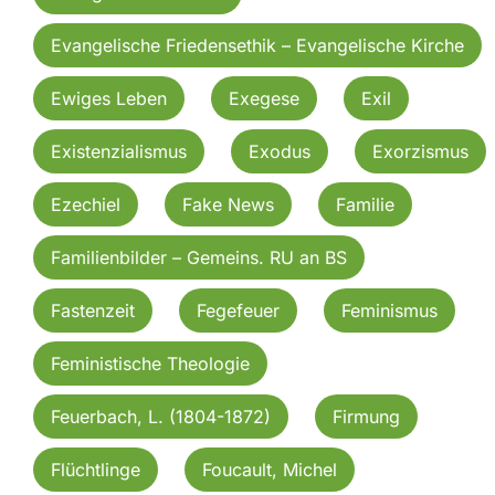
Evangelische Friedensethik – Evangelische Kirche
Ewiges Leben
Exegese
Exil
Existenzialismus
Exodus
Exorzismus
Ezechiel
Fake News
Familie
Familienbilder – Gemeins. RU an BS
Fastenzeit
Fegefeuer
Feminismus
Feministische Theologie
Feuerbach, L. (1804-1872)
Firmung
Flüchtlinge
Foucault, Michel