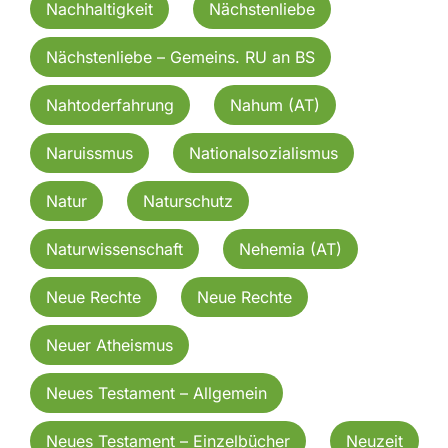
Nachhaltigkeit
Nächstenliebe
Nächstenliebe – Gemeins. RU an BS
Nahtoderfahrung
Nahum (AT)
Naruissmus
Nationalsozialismus
Natur
Naturschutz
Naturwissenschaft
Nehemia (AT)
Neue Rechte
Neue Rechte
Neuer Atheismus
Neues Testament – Allgemein
Neues Testament – Einzelbücher
Neuzeit