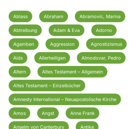
Ablass
Abraham
Abramovic, Marina
Abtreibung
Adam & Eva
Adorno
Agamben
Aggression
Agnostizismus
Aids
Allerheiligen
Almodovar, Pedro
Altern
Altes Testament – Allgemein
Altes Testament – Einzelbücher
Amnesty International – Neuapostolische Kirche
Amos
Angst
Anne Frank
Anselm von Canterbury
Antike