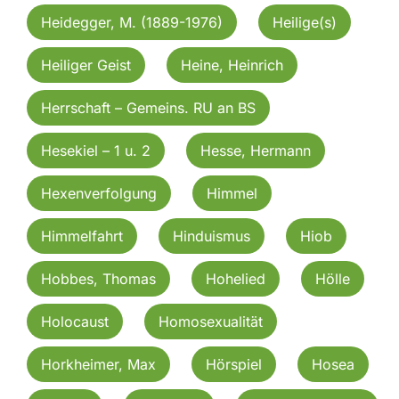
Heidegger, M. (1889-1976)
Heilige(s)
Heiliger Geist
Heine, Heinrich
Herrschaft – Gemeins. RU an BS
Hesekiel – 1 u. 2
Hesse, Hermann
Hexenverfolgung
Himmel
Himmelfahrt
Hinduismus
Hiob
Hobbes, Thomas
Hohelied
Hölle
Holocaust
Homosexualität
Horkheimer, Max
Hörspiel
Hosea