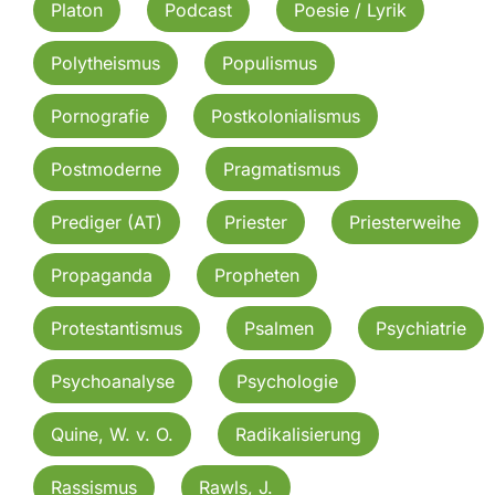
Platon
Podcast
Poesie / Lyrik
Polytheismus
Populismus
Pornografie
Postkolonialismus
Postmoderne
Pragmatismus
Prediger (AT)
Priester
Priesterweihe
Propaganda
Propheten
Protestantismus
Psalmen
Psychiatrie
Psychoanalyse
Psychologie
Quine, W. v. O.
Radikalisierung
Rassismus
Rawls, J.