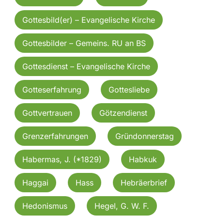
Gottesbild(er) – Evangelische Kirche
Gottesbilder – Gemeins. RU an BS
Gottesdienst – Evangelische Kirche
Gotteserfahrung
Gottesliebe
Gottvertrauen
Götzendienst
Grenzerfahrungen
Gründonnerstag
Habermas, J. (*1829)
Habkuk
Haggai
Hass
Hebräerbrief
Hedonismus
Hegel, G. W. F.