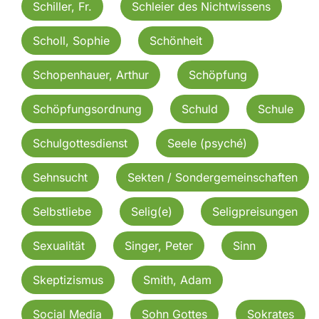
Schiller, Fr.
Schleier des Nichtwissens
Scholl, Sophie
Schönheit
Schopenhauer, Arthur
Schöpfung
Schöpfungsordnung
Schuld
Schule
Schulgottesdienst
Seele (psyché)
Sehnsucht
Sekten / Sondergemeinschaften
Selbstliebe
Selig(e)
Seligpreisungen
Sexualität
Singer, Peter
Sinn
Skeptizismus
Smith, Adam
Social Media
Sohn Gottes
Sokrates