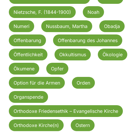
Nietzsche, F. (1844-1900)
Noah
Numeri
Nussbaum, Martha
Obadja
Offenbarung
Offenbarung des Johannes
Öffentlichkeit
Okkultismus
Ökologie
Ökumene
Opfer
Option für die Armen
Orden
Organspende
Orthodoxe Friedensethik – Evangelische Kirche
Orthodoxe Kirche(n)
Ostern