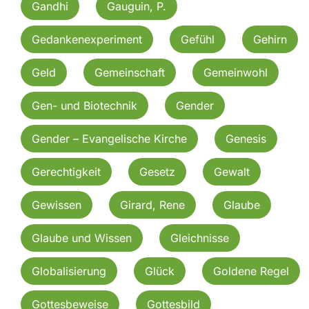
Gandhi
Gauguin, P.
Gedankenexperiment
Gefühl
Gehirn
Geld
Gemeinschaft
Gemeinwohl
Gen- und Biotechnik
Gender
Gender – Evangelische Kirche
Genesis
Gerechtigkeit
Gesetz
Gewalt
Gewissen
Girard, Rene
Glaube
Glaube und Wissen
Gleichnisse
Globalisierung
Glück
Goldene Regel
Gottesbeweise
Gottesbild