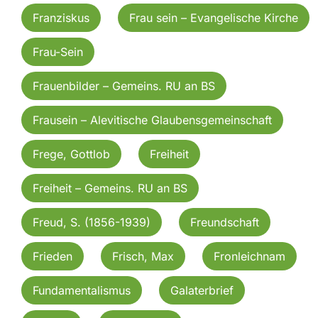
Franziskus
Frau sein – Evangelische Kirche
Frau-Sein
Frauenbilder – Gemeins. RU an BS
Frausein – Alevitische Glaubensgemeinschaft
Frege, Gottlob
Freiheit
Freiheit – Gemeins. RU an BS
Freud, S. (1856-1939)
Freundschaft
Frieden
Frisch, Max
Fronleichnam
Fundamentalismus
Galaterbrief