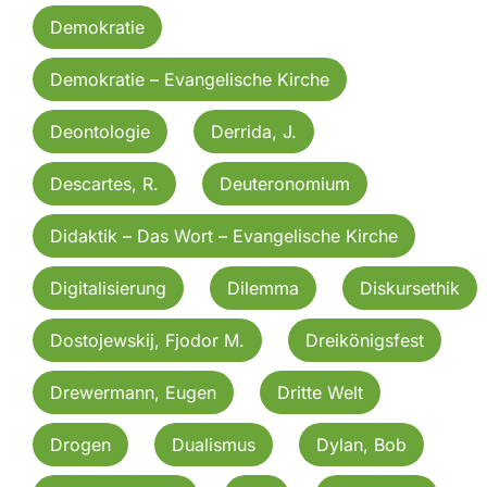
Demokratie
Demokratie – Evangelische Kirche
Deontologie
Derrida, J.
Descartes, R.
Deuteronomium
Didaktik – Das Wort – Evangelische Kirche
Digitalisierung
Dilemma
Diskursethik
Dostojewskij, Fjodor M.
Dreikönigsfest
Drewermann, Eugen
Dritte Welt
Drogen
Dualismus
Dylan, Bob