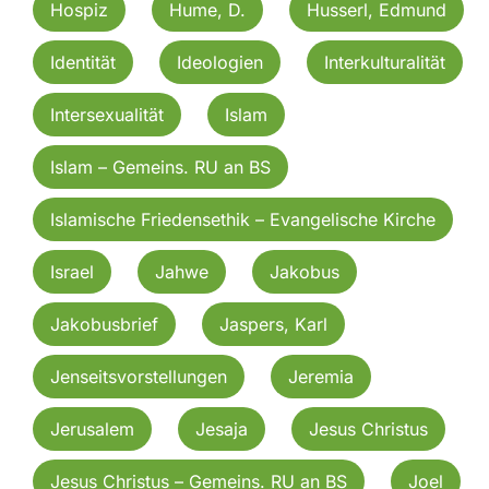
Hospiz
Hume, D.
Husserl, Edmund
Identität
Ideologien
Interkulturalität
Intersexualität
Islam
Islam – Gemeins. RU an BS
Islamische Friedensethik – Evangelische Kirche
Israel
Jahwe
Jakobus
Jakobusbrief
Jaspers, Karl
Jenseitsvorstellungen
Jeremia
Jerusalem
Jesaja
Jesus Christus
Jesus Christus – Gemeins. RU an BS
Joel