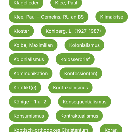
Klagelieder
Klee, Paul
Klee, Paul – Gemeins. RU an BS
Klimakrise
Kloster
Kohlberg, L. (1927-1987)
Kolbe, Maximilian
Kolonialismus
Kolonialismus
Kolosserbrief
Kommunikation
Konfession(en)
Konflikt(e)
Konfuzianismus
Könige – 1 u. 2
Konsequentialismus
Konsumismus
Kontraktualismus
Koptisch-orthodoxes Christentum
Koran