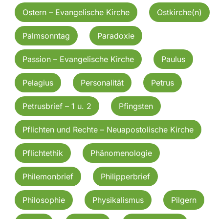
Ostern – Evangelische Kirche
Ostkirche(n)
Palmsonntag
Paradoxie
Passion – Evangelische Kirche
Paulus
Pelagius
Personalität
Petrus
Petrusbrief – 1 u. 2
Pfingsten
Pflichten und Rechte – Neuapostolische Kirche
Pflichtethik
Phänomenologie
Philemonbrief
Philipperbrief
Philosophie
Physikalismus
Pilgern