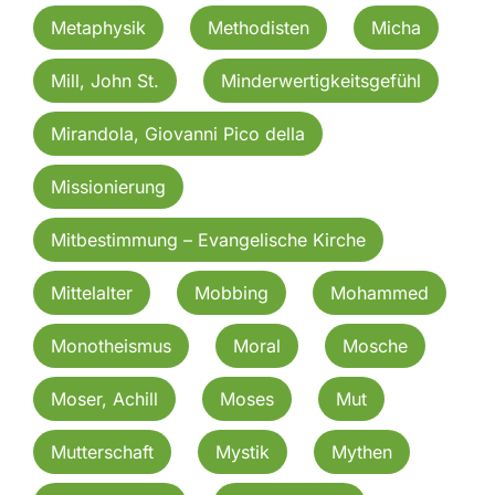
Metaphysik
Methodisten
Micha
Mill, John St.
Minderwertigkeitsgefühl
Mirandola, Giovanni Pico della
Missionierung
Mitbestimmung – Evangelische Kirche
Mittelalter
Mobbing
Mohammed
Monotheismus
Moral
Mosche
Moser, Achill
Moses
Mut
Mutterschaft
Mystik
Mythen