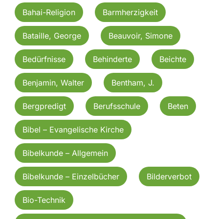
Bahai-Religion
Barmherzigkeit
Bataille, George
Beauvoir, Simone
Bedürfnisse
Behinderte
Beichte
Benjamin, Walter
Bentham, J.
Bergpredigt
Berufsschule
Beten
Bibel – Evangelische Kirche
Bibelkunde – Allgemein
Bibelkunde – Einzelbücher
Bilderverbot
Bio-Technik