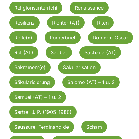
Religionsunterricht
Renaissance
Resilienz
Richter (AT)
Riten
Rolle(n)
Römerbrief
Romero, Oscar
Rut (AT)
Sabbat
Sacharja (AT)
Sakrament(e)
Säkularisation
Säkularisierung
Salomo (AT) – 1 u. 2
Samuel (AT) – 1 u. 2
Sartre, J. P. (1905-1980)
Saussure, Ferdinand de
Scham