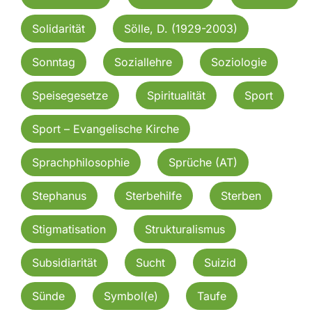
Solidarität
Sölle, D. (1929-2003)
Sonntag
Soziallehre
Soziologie
Speisegesetze
Spiritualität
Sport
Sport – Evangelische Kirche
Sprachphilosophie
Sprüche (AT)
Stephanus
Sterbehilfe
Sterben
Stigmatisation
Strukturalismus
Subsidiarität
Sucht
Suizid
Sünde
Symbol(e)
Taufe