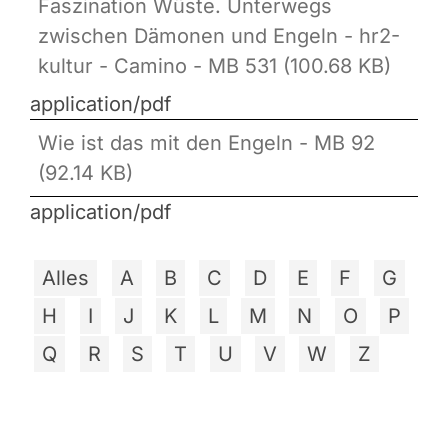
Faszination Wüste. Unterwegs
zwischen Dämonen und Engeln - hr2-
kultur - Camino - MB 531 (100.68 KB)
application/pdf
Wie ist das mit den Engeln - MB 92
(92.14 KB)
application/pdf
Alles
A
B
C
D
E
F
G
H
I
J
K
L
M
N
O
P
Q
R
S
T
U
V
W
Z