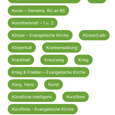
Koran – Gemeins. RU an BS
Korintherbrief – 1 u. 2
Körper – Evangelische Kirche
Körper/Leib
Körperkult
Krankensalbung
Krankheit
Kreuzweg
Krieg
Krieg & Frieden – Evangelische Kirche
Küng, Hans
Kunst
Künstliche Intelligenz
Kurzfilme
Kurzfilme – Evangelische Kirche