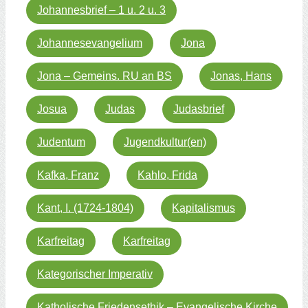
Johannesbrief – 1 u. 2 u. 3
Johannesevangelium
Jona
Jona – Gemeins. RU an BS
Jonas, Hans
Josua
Judas
Judasbrief
Judentum
Jugendkultur(en)
Kafka, Franz
Kahlo, Frida
Kant, I. (1724-1804)
Kapitalismus
Karfreitag
Karfreitag
Kategorischer Imperativ
Katholische Friedensethik – Evangelische Kirche