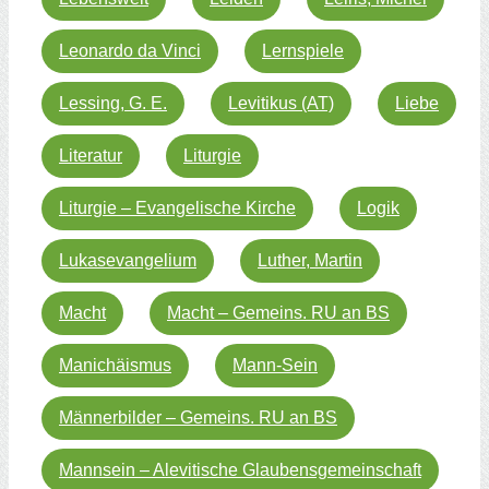
Leonardo da Vinci
Lernspiele
Lessing, G. E.
Levitikus (AT)
Liebe
Literatur
Liturgie
Liturgie – Evangelische Kirche
Logik
Lukasevangelium
Luther, Martin
Macht
Macht – Gemeins. RU an BS
Manichäismus
Mann-Sein
Männerbilder – Gemeins. RU an BS
Mannsein – Alevitische Glaubensgemeinschaft