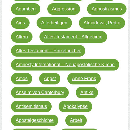
Agamben
Aggression
Agnostizismus
Aids
Allerheiligen
Almodovar, Pedro
Altern
Altes Testament – Allgemein
Altes Testament – Einzelbücher
Amnesty International – Neuapostolische Kirche
Amos
Angst
Anne Frank
Anselm von Canterbury
Antike
Antisemitismus
Apokalypse
Apostelgeschichte
Arbeit