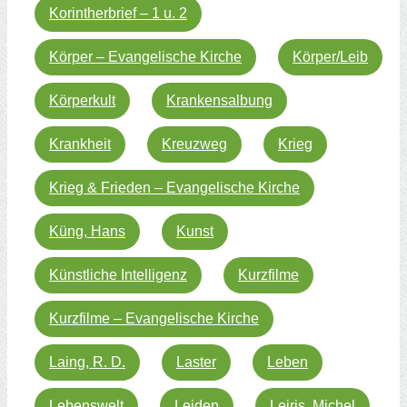
Korintherbrief – 1 u. 2
Körper – Evangelische Kirche
Körper/Leib
Körperkult
Krankensalbung
Krankheit
Kreuzweg
Krieg
Krieg & Frieden – Evangelische Kirche
Küng, Hans
Kunst
Künstliche Intelligenz
Kurzfilme
Kurzfilme – Evangelische Kirche
Laing, R. D.
Laster
Leben
Lebenswelt
Leiden
Leiris, Michel