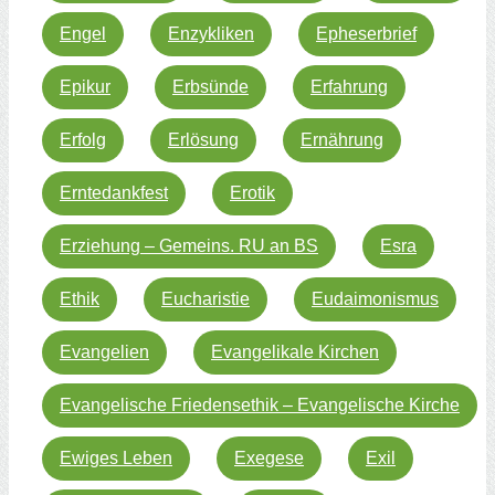
Engel
Enzykliken
Epheserbrief
Epikur
Erbsünde
Erfahrung
Erfolg
Erlösung
Ernährung
Erntedankfest
Erotik
Erziehung – Gemeins. RU an BS
Esra
Ethik
Eucharistie
Eudaimonismus
Evangelien
Evangelikale Kirchen
Evangelische Friedensethik – Evangelische Kirche
Ewiges Leben
Exegese
Exil