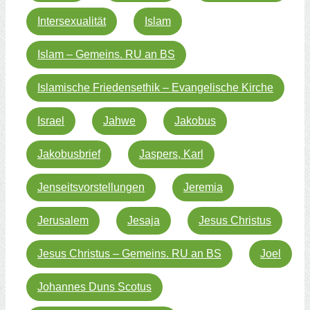
Intersexualität
Islam
Islam – Gemeins. RU an BS
Islamische Friedensethik – Evangelische Kirche
Israel
Jahwe
Jakobus
Jakobusbrief
Jaspers, Karl
Jenseitsvorstellungen
Jeremia
Jerusalem
Jesaja
Jesus Christus
Jesus Christus – Gemeins. RU an BS
Joel
Johannes Duns Scotus