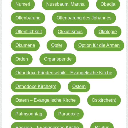
Numeri
Nussbaum, Martha
Obadja
Offenbarung
Offenbarung des Johannes
Öffentlichkeit
Okkultismus
Ökologie
Ökumene
Opfer
Option für die Armen
Orden
Organspende
Orthodoxe Friedensethik – Evangelische Kirche
Orthodoxe Kirche(n)
Ostern
Ostern – Evangelische Kirche
Ostkirche(n)
Palmsonntag
Paradoxie
Passion – Evangelische Kirche
Paulus