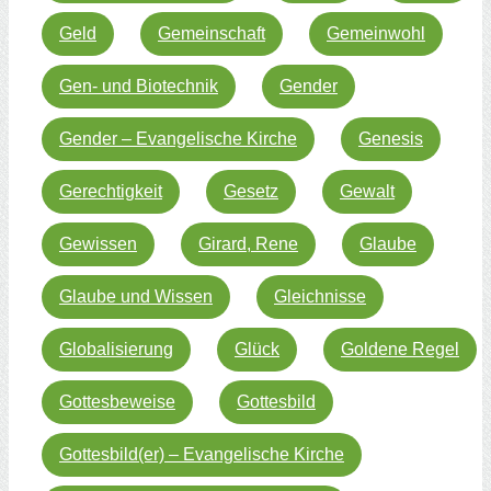
Geld
Gemeinschaft
Gemeinwohl
Gen- und Biotechnik
Gender
Gender – Evangelische Kirche
Genesis
Gerechtigkeit
Gesetz
Gewalt
Gewissen
Girard, Rene
Glaube
Glaube und Wissen
Gleichnisse
Globalisierung
Glück
Goldene Regel
Gottesbeweise
Gottesbild
Gottesbild(er) – Evangelische Kirche