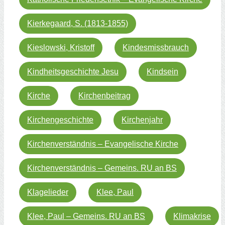
Kierkegaard, S. (1813-1855)
Kieslowski, Kristoff
Kindesmissbrauch
Kindheitsgeschichte Jesu
Kindsein
Kirche
Kirchenbeitrag
Kirchengeschichte
Kirchenjahr
Kirchenverständnis – Evangelische Kirche
Kirchenverständnis – Gemeins. RU an BS
Klagelieder
Klee, Paul
Klee, Paul – Gemeins. RU an BS
Klimakrise