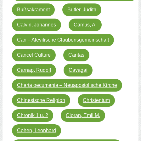
Bußsakrament
Butler, Judith
Calvin, Johannes
Camus, A.
Can – Alevitische Glaubensgemeinschaft
Cancel Culture
Caritas
Carnap, Rudolf
Cavagai
Charta oecumenia – Neuapostolische Kirche
Chinesische Religion
Christentum
Chronik 1 u. 2
Cioran, Emil M.
Cohen, Leonhard