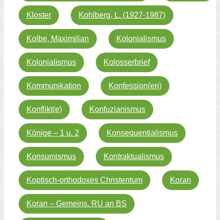
Kloster
Kohlberg, L. (1927-1987)
Kolbe, Maximilian
Kolonialismus
Kolonialismus
Kolosserbrief
Kommunikation
Konfession(en)
Konflikt(e)
Konfuzianismus
Könige – 1 u. 2
Konsequentialismus
Konsumismus
Kontraktualismus
Koptisch-orthodoxes Christentum
Koran
Koran – Gemeins. RU an BS