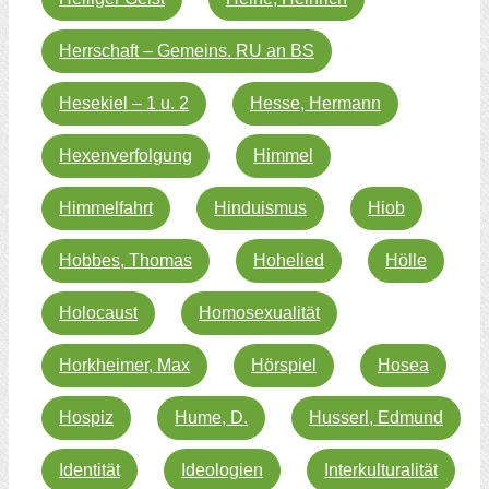
Herrschaft – Gemeins. RU an BS
Hesekiel – 1 u. 2
Hesse, Hermann
Hexenverfolgung
Himmel
Himmelfahrt
Hinduismus
Hiob
Hobbes, Thomas
Hohelied
Hölle
Holocaust
Homosexualität
Horkheimer, Max
Hörspiel
Hosea
Hospiz
Hume, D.
Husserl, Edmund
Identität
Ideologien
Interkulturalität