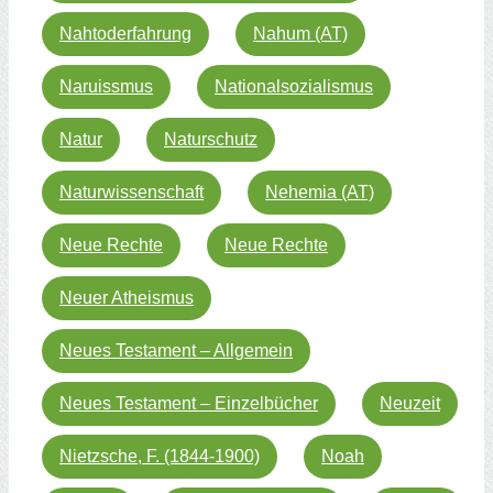
Nahtoderfahrung
Nahum (AT)
Naruissmus
Nationalsozialismus
Natur
Naturschutz
Naturwissenschaft
Nehemia (AT)
Neue Rechte
Neue Rechte
Neuer Atheismus
Neues Testament – Allgemein
Neues Testament – Einzelbücher
Neuzeit
Nietzsche, F. (1844-1900)
Noah