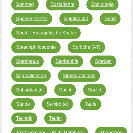
Sonntag
Soziallehre
Soziologie
Speisegesetze
Spiritualität
Sport
Sport – Evangelische Kirche
Sprachphilosophie
Sprüche (AT)
Stephanus
Sterbehilfe
Sterben
Stigmatisation
Strukturalismus
Subsidiarität
Sucht
Suizid
Sünde
Symbol(e)
Taufe
Technik
Teufel
Textsammlung – RUfa Hamburg
Theodizee