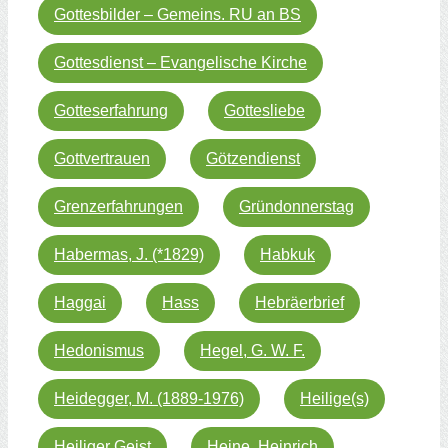
Gottesbilder – Gemeins. RU an BS
Gottesdienst – Evangelische Kirche
Gotteserfahrung
Gottesliebe
Gottvertrauen
Götzendienst
Grenzerfahrungen
Gründonnerstag
Habermas, J. (*1829)
Habkuk
Haggai
Hass
Hebräerbrief
Hedonismus
Hegel, G. W. F.
Heidegger, M. (1889-1976)
Heilige(s)
Heiliger Geist
Heine, Heinrich