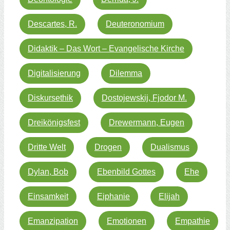
Descartes, R.
Deuteronomium
Didaktik – Das Wort – Evangelische Kirche
Digitalisierung
Dilemma
Diskursethik
Dostojewskij, Fjodor M.
Dreikönigsfest
Drewermann, Eugen
Dritte Welt
Drogen
Dualismus
Dylan, Bob
Ebenbild Gottes
Ehe
Einsamkeit
Eiphanie
Elijah
Emanzipation
Emotionen
Empathie