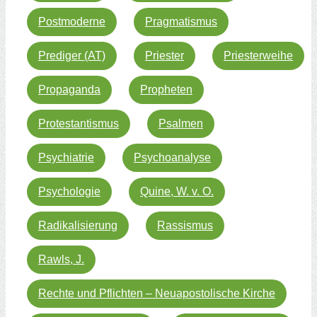
Postmoderne
Pragmatismus
Prediger (AT)
Priester
Priesterweihe
Propaganda
Propheten
Protestantismus
Psalmen
Psychiatrie
Psychoanalyse
Psychologie
Quine, W. v. O.
Radikalisierung
Rassismus
Rawls, J.
Rechte und Pflichten – Neuapostolische Kirche