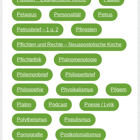
Pelagius
Personalität
Petrus
Petrusbrief – 1 u. 2
Pfingsten
Pflichten und Rechte – Neuapostolische Kirche
Pflichtethik
Phänomenologie
Philemonbrief
Philipperbrief
Philosophie
Physikalismus
Pilgern
Platon
Podcast
Poesie / Lyrik
Polytheismus
Populismus
Pornografie
Postkolonialismus