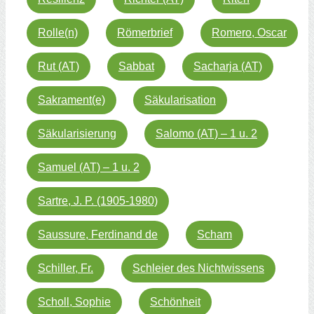
Rolle(n)
Römerbrief
Romero, Oscar
Rut (AT)
Sabbat
Sacharja (AT)
Sakrament(e)
Säkularisation
Säkularisierung
Salomo (AT) – 1 u. 2
Samuel (AT) – 1 u. 2
Sartre, J. P. (1905-1980)
Saussure, Ferdinand de
Scham
Schiller, Fr.
Schleier des Nichtwissens
Scholl, Sophie
Schönheit