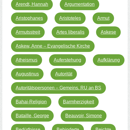
Arendt, Hannah
Argumentation
Aristophanes
Aristoteles
Armut
Armutsstreit
Artes liberalis
Askese
Askew, Anne – Evangelische Kirche
Atheismus
Auferstehung
Aufklärung
Augustinus
Autorität
Autoritätspersonen – Gemeins. RU an BS
Bahai-Religion
Barmherzigkeit
Bataille, George
Beauvoir, Simone
Bedürfnisse
Behinderte
Beichte