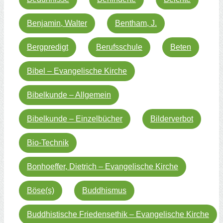
Benjamin, Walter
Bentham, J.
Bergpredigt
Berufsschule
Beten
Bibel – Evangelische Kirche
Bibelkunde – Allgemein
Bibelkunde – Einzelbücher
Bilderverbot
Bio-Technik
Bonhoeffer, Dietrich – Evangelische Kirche
Böse(s)
Buddhismus
Buddhistische Friedensethik – Evangelische Kirche