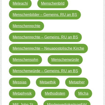
Meleachi
Menschenbild
Menschenbilder – Gemeins. RU an BS
Menschenrechte
Menschenrechte – Gemeins. RU an BS
Menschenrechte – Neuapostolische Kirche
Menschensohn
Menschenwürde
Menschenwürde – Gemeins. RU an BS
Messias
Metaethik
Metapher
Metaphysik
Methodisten
Micha
Mill, John St.
Minderwertigkeitsgefühl