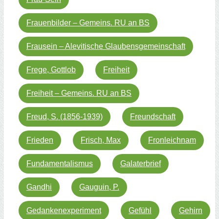
Frauenbilder – Gemeins. RU an BS
Frausein – Alevitische Glaubensgemeinschaft
Frege, Gottlob
Freiheit
Freiheit – Gemeins. RU an BS
Freud, S. (1856-1939)
Freundschaft
Frieden
Frisch, Max
Fronleichnam
Fundamentalismus
Galaterbrief
Gandhi
Gauguin, P.
Gedankenexperiment
Gefühl
Gehirn