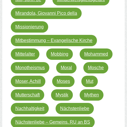
Mirandola, Giovanni Pico della
Missionierung
Mitbestimmung – Evangelische Kirche
Mittelalter
Mobbing
Mohammed
Monotheismus
Moral
Mosche
Moser, Achill
Moses
Mut
Mutterschaft
Mystik
Mythen
Nachhaltigkeit
Nächstenliebe
Nächstenliebe – Gemeins. RU an BS