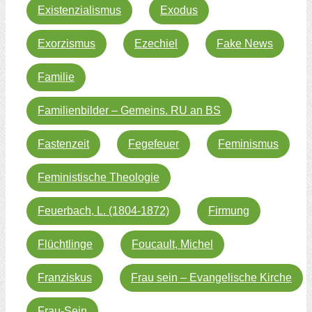
Existenzialismus
Exodus
Exorzismus
Ezechiel
Fake News
Familie
Familienbilder – Gemeins. RU an BS
Fastenzeit
Fegefeuer
Feminismus
Feministische Theologie
Feuerbach, L. (1804-1872)
Firmung
Flüchtlinge
Foucault, Michel
Franziskus
Frau sein – Evangelische Kirche
Frau-Sein