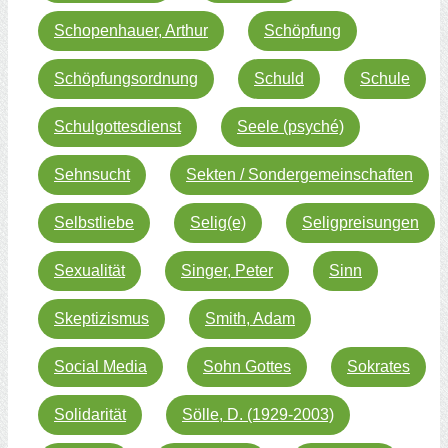
Schopenhauer, Arthur
Schöpfung
Schöpfungsordnung
Schuld
Schule
Schulgottesdienst
Seele (psyché)
Sehnsucht
Sekten / Sondergemeinschaften
Selbstliebe
Selig(e)
Seligpreisungen
Sexualität
Singer, Peter
Sinn
Skeptizismus
Smith, Adam
Social Media
Sohn Gottes
Sokrates
Solidarität
Sölle, D. (1929-2003)