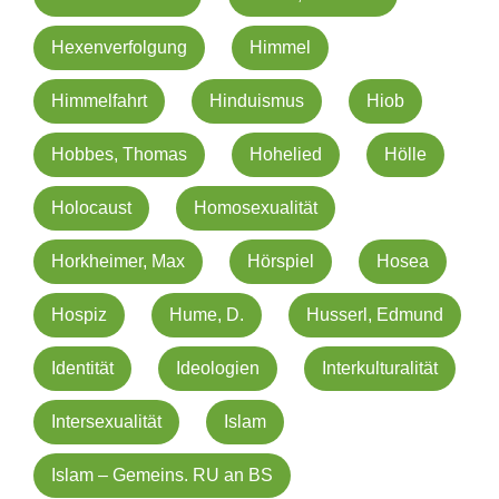
Hexenverfolgung
Himmel
Himmelfahrt
Hinduismus
Hiob
Hobbes, Thomas
Hohelied
Hölle
Holocaust
Homosexualität
Horkheimer, Max
Hörspiel
Hosea
Hospiz
Hume, D.
Husserl, Edmund
Identität
Ideologien
Interkulturalität
Intersexualität
Islam
Islam – Gemeins. RU an BS