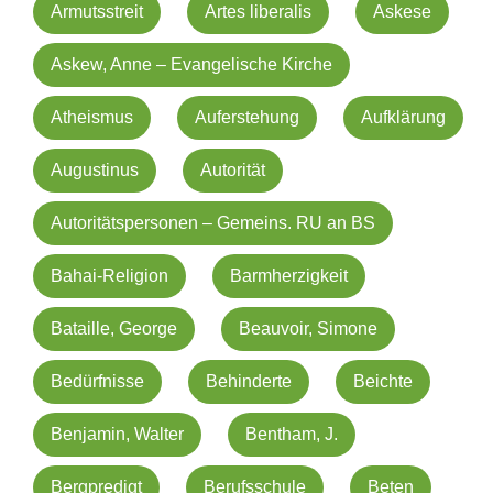
Armutsstreit
Artes liberalis
Askese
Askew, Anne – Evangelische Kirche
Atheismus
Auferstehung
Aufklärung
Augustinus
Autorität
Autoritätspersonen – Gemeins. RU an BS
Bahai-Religion
Barmherzigkeit
Bataille, George
Beauvoir, Simone
Bedürfnisse
Behinderte
Beichte
Benjamin, Walter
Bentham, J.
Bergpredigt
Berufsschule
Beten