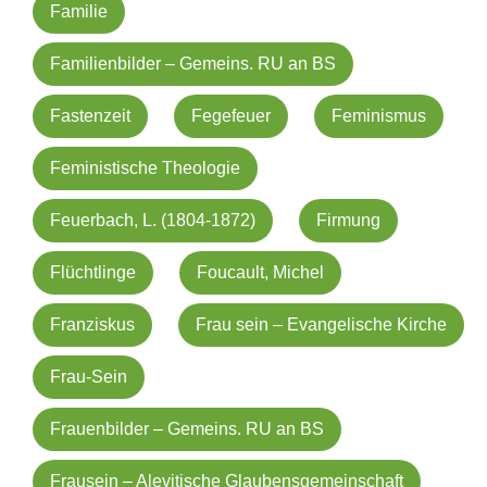
Familie
Familienbilder – Gemeins. RU an BS
Fastenzeit
Fegefeuer
Feminismus
Feministische Theologie
Feuerbach, L. (1804-1872)
Firmung
Flüchtlinge
Foucault, Michel
Franziskus
Frau sein – Evangelische Kirche
Frau-Sein
Frauenbilder – Gemeins. RU an BS
Frausein – Alevitische Glaubensgemeinschaft