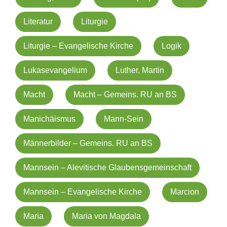
Literatur
Liturgie
Liturgie – Evangelische Kirche
Logik
Lukasevangelium
Luther, Martin
Macht
Macht – Gemeins. RU an BS
Manichäismus
Mann-Sein
Männerbilder – Gemeins. RU an BS
Mannsein – Alevitische Glaubensgemeinschaft
Mannsein – Evangelische Kirche
Marcion
Maria
Maria von Magdala