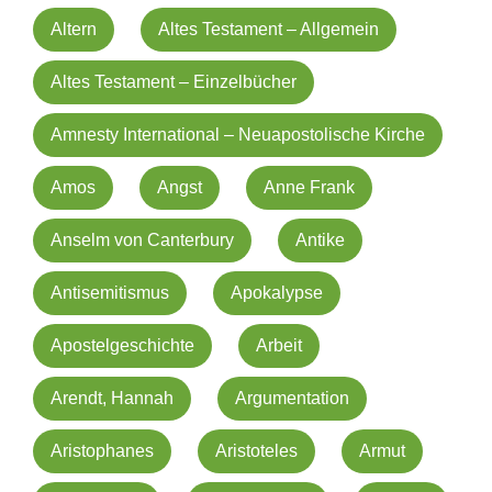
Altern
Altes Testament – Allgemein
Altes Testament – Einzelbücher
Amnesty International – Neuapostolische Kirche
Amos
Angst
Anne Frank
Anselm von Canterbury
Antike
Antisemitismus
Apokalypse
Apostelgeschichte
Arbeit
Arendt, Hannah
Argumentation
Aristophanes
Aristoteles
Armut