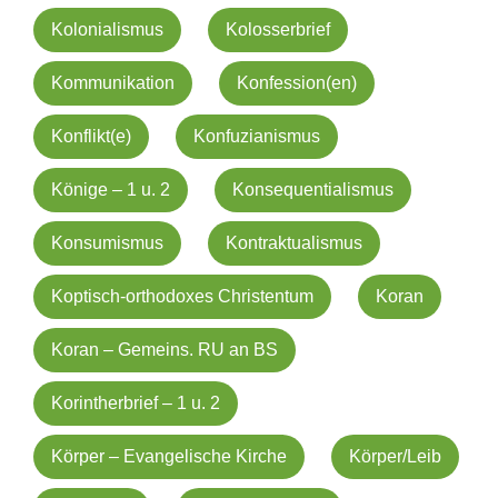
Kolonialismus
Kolosserbrief
Kommunikation
Konfession(en)
Konflikt(e)
Konfuzianismus
Könige – 1 u. 2
Konsequentialismus
Konsumismus
Kontraktualismus
Koptisch-orthodoxes Christentum
Koran
Koran – Gemeins. RU an BS
Korintherbrief – 1 u. 2
Körper – Evangelische Kirche
Körper/Leib