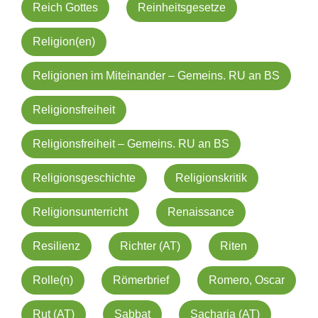
Reich Gottes
Reinheitsgesetze
Religion(en)
Religionen im Miteinander – Gemeins. RU an BS
Religionsfreiheit
Religionsfreiheit – Gemeins. RU an BS
Religionsgeschichte
Religionskritik
Religionsunterricht
Renaissance
Resilienz
Richter (AT)
Riten
Rolle(n)
Römerbrief
Romero, Oscar
Rut (AT)
Sabbat
Sacharja (AT)