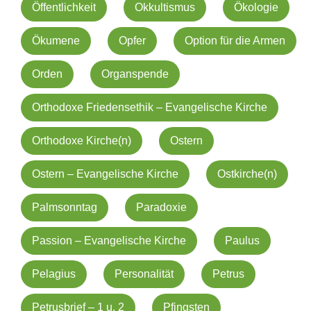
Öffentlichkeit
Okkultismus
Ökologie
Ökumene
Opfer
Option für die Armen
Orden
Organspende
Orthodoxe Friedensethik – Evangelische Kirche
Orthodoxe Kirche(n)
Ostern
Ostern – Evangelische Kirche
Ostkirche(n)
Palmsonntag
Paradoxie
Passion – Evangelische Kirche
Paulus
Pelagius
Personalität
Petrus
Petrusbrief – 1 u. 2
Pfingsten