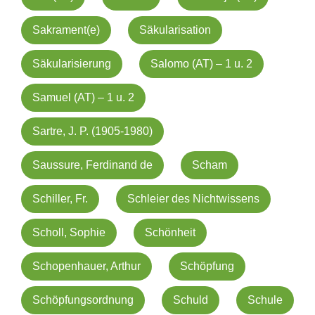
Sakrament(e)
Säkularisation
Säkularisierung
Salomo (AT) – 1 u. 2
Samuel (AT) – 1 u. 2
Sartre, J. P. (1905-1980)
Saussure, Ferdinand de
Scham
Schiller, Fr.
Schleier des Nichtwissens
Scholl, Sophie
Schönheit
Schopenhauer, Arthur
Schöpfung
Schöpfungsordnung
Schuld
Schule