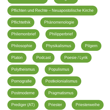
Pflichten und Rechte – Neuapostolische Kirche
Pflichtethik
Phänomenologie
Philemonbrief
Philipperbrief
Philosophie
Physikalismus
Pilgern
Platon
Podcast
Poesie / Lyrik
Polytheismus
Populismus
Pornografie
Postkolonialismus
Postmoderne
Pragmatismus
Prediger (AT)
Priester
Priesterweihe