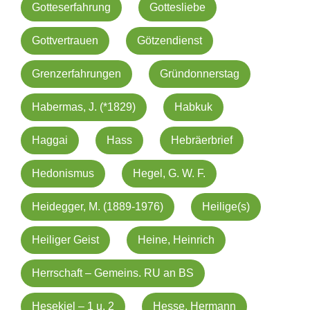
Gotteserfahrung
Gottesliebe
Gottvertrauen
Götzendienst
Grenzerfahrungen
Gründonnerstag
Habermas, J. (*1829)
Habkuk
Haggai
Hass
Hebräerbrief
Hedonismus
Hegel, G. W. F.
Heidegger, M. (1889-1976)
Heilige(s)
Heiliger Geist
Heine, Heinrich
Herrschaft – Gemeins. RU an BS
Hesekiel – 1 u. 2
Hesse, Hermann