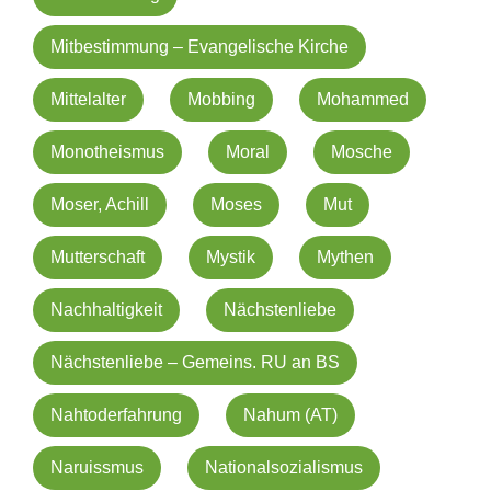
Mitbestimmung – Evangelische Kirche
Mittelalter
Mobbing
Mohammed
Monotheismus
Moral
Mosche
Moser, Achill
Moses
Mut
Mutterschaft
Mystik
Mythen
Nachhaltigkeit
Nächstenliebe
Nächstenliebe – Gemeins. RU an BS
Nahtoderfahrung
Nahum (AT)
Naruissmus
Nationalsozialismus