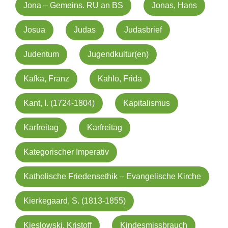
Jona – Gemeins. RU an BS
Jonas, Hans
Josua
Judas
Judasbrief
Judentum
Jugendkultur(en)
Kafka, Franz
Kahlo, Frida
Kant, I. (1724-1804)
Kapitalismus
Karfreitag
Karfreitag
Kategorischer Imperativ
Katholische Friedensethik – Evangelische Kirche
Kierkegaard, S. (1813-1855)
Kieslowski, Kristoff
Kindesmissbrauch