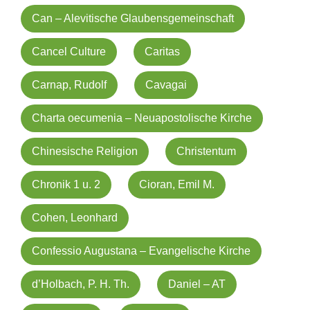
Can – Alevitische Glaubensgemeinschaft
Cancel Culture
Caritas
Carnap, Rudolf
Cavagai
Charta oecumenia – Neuapostolische Kirche
Chinesische Religion
Christentum
Chronik 1 u. 2
Cioran, Emil M.
Cohen, Leonhard
Confessio Augustana – Evangelische Kirche
d’Holbach, P. H. Th.
Daniel – AT