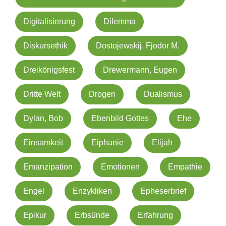
Digitalisierung
Dilemma
Diskursethik
Dostojewskij, Fjodor M.
Dreikönigsfest
Drewermann, Eugen
Dritte Welt
Drogen
Dualismus
Dylan, Bob
Ebenbild Gottes
Ehe
Einsamkeit
Eiphanie
Elijah
Emanzipation
Emotionen
Empathie
Engel
Enzykliken
Epheserbrief
Epikur
Erbsünde
Erfahrung