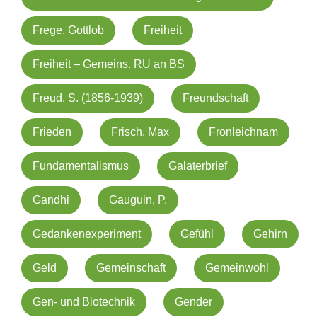
Frege, Gottlob
Freiheit
Freiheit – Gemeins. RU an BS
Freud, S. (1856-1939)
Freundschaft
Frieden
Frisch, Max
Fronleichnam
Fundamentalismus
Galaterbrief
Gandhi
Gauguin, P.
Gedankenexperiment
Gefühl
Gehirn
Geld
Gemeinschaft
Gemeinwohl
Gen- und Biotechnik
Gender