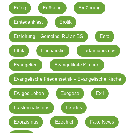
Erfolg
Erlösung
Ernährung
Erntedankfest
Erotik
Erziehung – Gemeins. RU an BS
Esra
Ethik
Eucharistie
Eudaimonismus
Evangelien
Evangelikale Kirchen
Evangelische Friedensethik – Evangelische Kirche
Ewiges Leben
Exegese
Exil
Existenzialismus
Exodus
Exorzismus
Ezechiel
Fake News