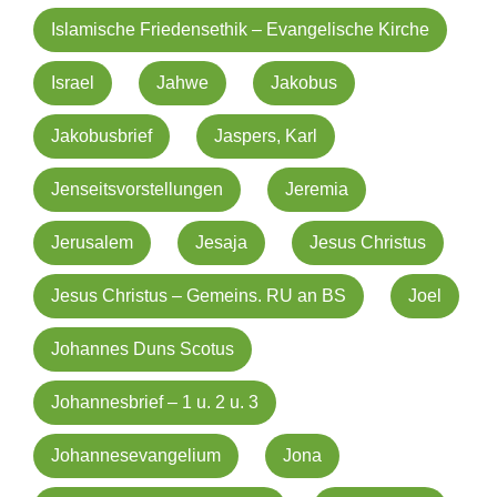
Islamische Friedensethik – Evangelische Kirche
Israel
Jahwe
Jakobus
Jakobusbrief
Jaspers, Karl
Jenseitsvorstellungen
Jeremia
Jerusalem
Jesaja
Jesus Christus
Jesus Christus – Gemeins. RU an BS
Joel
Johannes Duns Scotus
Johannesbrief – 1 u. 2 u. 3
Johannesevangelium
Jona