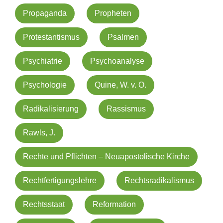
Propaganda
Propheten
Protestantismus
Psalmen
Psychiatrie
Psychoanalyse
Psychologie
Quine, W. v. O.
Radikalisierung
Rassismus
Rawls, J.
Rechte und Pflichten – Neuapostolische Kirche
Rechtfertigungslehre
Rechtsradikalismus
Rechtsstaat
Reformation