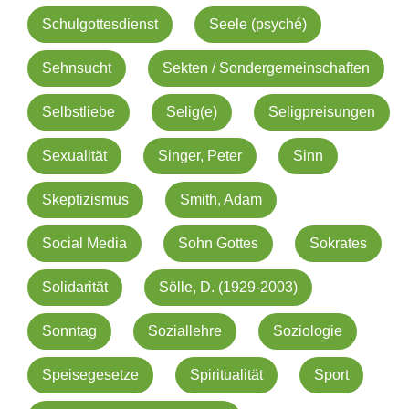
Schulgottesdienst
Seele (psyché)
Sehnsucht
Sekten / Sondergemeinschaften
Selbstliebe
Selig(e)
Seligpreisungen
Sexualität
Singer, Peter
Sinn
Skeptizismus
Smith, Adam
Social Media
Sohn Gottes
Sokrates
Solidarität
Sölle, D. (1929-2003)
Sonntag
Soziallehre
Soziologie
Speisegesetze
Spiritualität
Sport