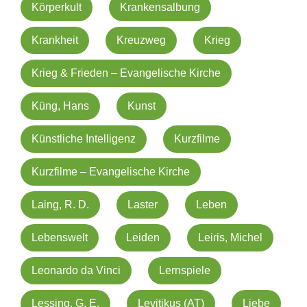
Körperkult
Krankensalbung
Krankheit
Kreuzweg
Krieg
Krieg & Frieden – Evangelische Kirche
Küng, Hans
Kunst
Künstliche Intelligenz
Kurzfilme
Kurzfilme – Evangelische Kirche
Laing, R. D.
Laster
Leben
Lebenswelt
Leiden
Leiris, Michel
Leonardo da Vinci
Lernspiele
Lessing, G. E.
Levitikus (AT)
Liebe