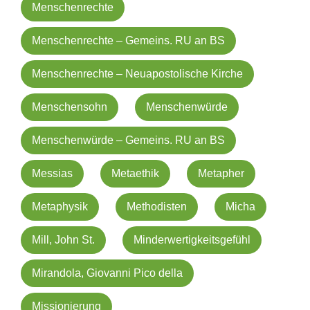
Menschenrechte
Menschenrechte – Gemeins. RU an BS
Menschenrechte – Neuapostolische Kirche
Menschensohn
Menschenwürde
Menschenwürde – Gemeins. RU an BS
Messias
Metaethik
Metapher
Metaphysik
Methodisten
Micha
Mill, John St.
Minderwertigkeitsgefühl
Mirandola, Giovanni Pico della
Missionierung