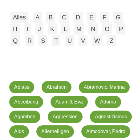
Alles
A
B
C
D
E
F
G
H
I
J
K
L
M
N
O
P
Q
R
S
T
U
V
W
Z
Ablass
Abraham
Abramovic, Marina
Abtreibung
Adam & Eva
Adorno
Agamben
Aggression
Agnostizismus
Aids
Allerheiligen
Almodovar, Pedro