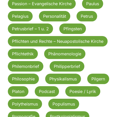
Passion – Evangelische Kirche
Paulus
Pelagius
Personalität
Petrus
Petrusbrief – 1 u. 2
Pfingsten
Pflichten und Rechte – Neuapostolische Kirche
Pflichtethik
Phänomenologie
Philemonbrief
Philipperbrief
Philosophie
Physikalismus
Pilgern
Platon
Podcast
Poesie / Lyrik
Polytheismus
Populismus
Pornografie
Postkolonialismus