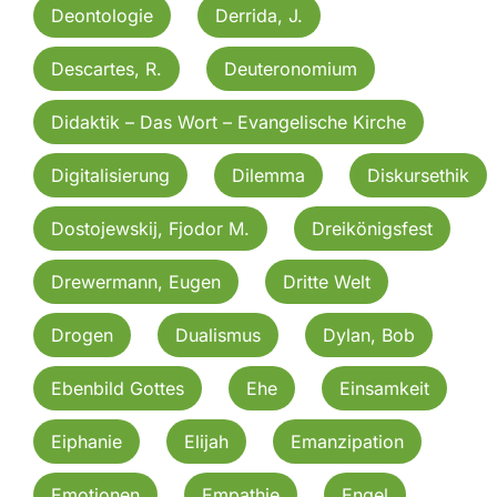
Deontologie
Derrida, J.
Descartes, R.
Deuteronomium
Didaktik – Das Wort – Evangelische Kirche
Digitalisierung
Dilemma
Diskursethik
Dostojewskij, Fjodor M.
Dreikönigsfest
Drewermann, Eugen
Dritte Welt
Drogen
Dualismus
Dylan, Bob
Ebenbild Gottes
Ehe
Einsamkeit
Eiphanie
Elijah
Emanzipation
Emotionen
Empathie
Engel