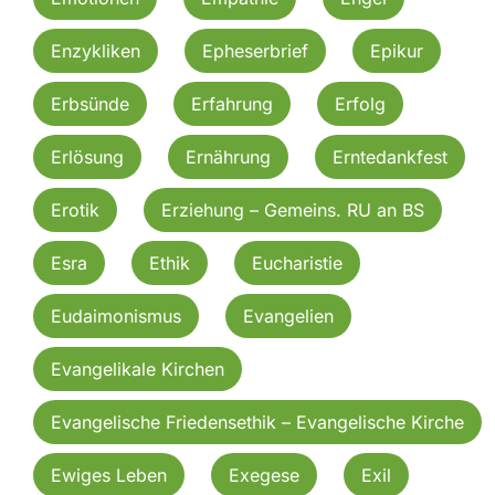
Enzykliken
Epheserbrief
Epikur
Erbsünde
Erfahrung
Erfolg
Erlösung
Ernährung
Erntedankfest
Erotik
Erziehung – Gemeins. RU an BS
Esra
Ethik
Eucharistie
Eudaimonismus
Evangelien
Evangelikale Kirchen
Evangelische Friedensethik – Evangelische Kirche
Ewiges Leben
Exegese
Exil