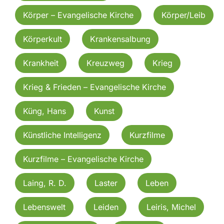
Körper – Evangelische Kirche
Körper/Leib
Körperkult
Krankensalbung
Krankheit
Kreuzweg
Krieg
Krieg & Frieden – Evangelische Kirche
Küng, Hans
Kunst
Künstliche Intelligenz
Kurzfilme
Kurzfilme – Evangelische Kirche
Laing, R. D.
Laster
Leben
Lebenswelt
Leiden
Leiris, Michel