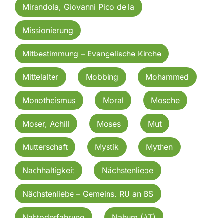
Mirandola, Giovanni Pico della
Missionierung
Mitbestimmung – Evangelische Kirche
Mittelalter
Mobbing
Mohammed
Monotheismus
Moral
Mosche
Moser, Achill
Moses
Mut
Mutterschaft
Mystik
Mythen
Nachhaltigkeit
Nächstenliebe
Nächstenliebe – Gemeins. RU an BS
Nahtoderfahrung
Nahum (AT)