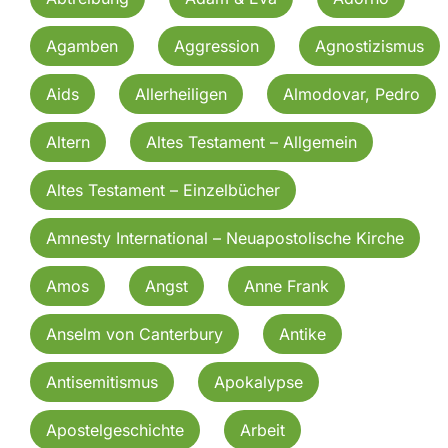
Agamben
Aggression
Agnostizismus
Aids
Allerheiligen
Almodovar, Pedro
Altern
Altes Testament – Allgemein
Altes Testament – Einzelbücher
Amnesty International – Neuapostolische Kirche
Amos
Angst
Anne Frank
Anselm von Canterbury
Antike
Antisemitismus
Apokalypse
Apostelgeschichte
Arbeit