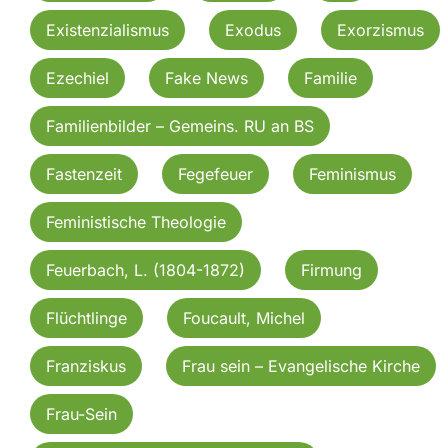
Existenzialismus
Exodus
Exorzismus
Ezechiel
Fake News
Familie
Familienbilder – Gemeins. RU an BS
Fastenzeit
Fegefeuer
Feminismus
Feministische Theologie
Feuerbach, L. (1804-1872)
Firmung
Flüchtlinge
Foucault, Michel
Franziskus
Frau sein – Evangelische Kirche
Frau-Sein