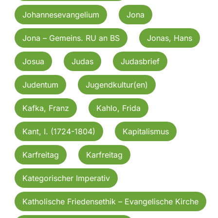
Johannesevangelium
Jona
Jona – Gemeins. RU an BS
Jonas, Hans
Josua
Judas
Judasbrief
Judentum
Jugendkultur(en)
Kafka, Franz
Kahlo, Frida
Kant, I. (1724-1804)
Kapitalismus
Karfreitag
Karfreitag
Kategorischer Imperativ
Katholische Friedensethik – Evangelische Kirche