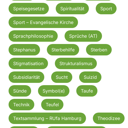
Speisegesetze
Spiritualität
Sport
Sport – Evangelische Kirche
Sprachphilosophie
Sprüche (AT)
Stephanus
Sterbehilfe
Sterben
Stigmatisation
Strukturalismus
Subsidiarität
Sucht
Suizid
Sünde
Symbol(e)
Taufe
Technik
Teufel
Textsammlung – RUfa Hamburg
Theodizee