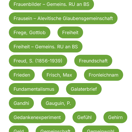
Frauenbilder – Gemeins. RU an BS
Frausein – Alevitische Glaubensgemeinschaft
Frege, Gottlob
Freiheit
Freiheit – Gemeins. RU an BS
Freud, S. (1856-1939)
Freundschaft
Frieden
Frisch, Max
Fronleichnam
Fundamentalismus
Galaterbrief
Gandhi
Gauguin, P.
Gedankenexperiment
Gefühl
Gehirn
Geld
Gemeinschaft
Gemeinwohl