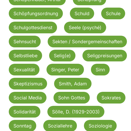
Schöpfungsordnung
Schuld
Schule
Schulgottesdienst
Seele (psyché)
Sehnsucht
Sekten / Sondergemeinschaften
Selbstliebe
Selig(e)
Seligpreisungen
Sexualität
Singer, Peter
Sinn
Skeptizismus
Smith, Adam
Social Media
Sohn Gottes
Sokrates
Solidarität
Sölle, D. (1929-2003)
Sonntag
Soziallehre
Soziologie