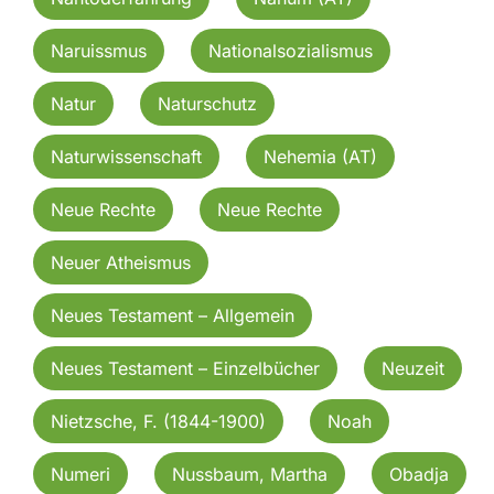
Naruissmus
Nationalsozialismus
Natur
Naturschutz
Naturwissenschaft
Nehemia (AT)
Neue Rechte
Neue Rechte
Neuer Atheismus
Neues Testament – Allgemein
Neues Testament – Einzelbücher
Neuzeit
Nietzsche, F. (1844-1900)
Noah
Numeri
Nussbaum, Martha
Obadja