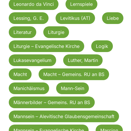
Leonardo da Vinci
Lernspiele
Lessing, G. E.
Levitikus (AT)
Liebe
Literatur
Liturgie
Liturgie – Evangelische Kirche
Logik
Lukasevangelium
Luther, Martin
Macht
Macht – Gemeins. RU an BS
Manichäismus
Mann-Sein
Männerbilder – Gemeins. RU an BS
Mannsein – Alevitische Glaubensgemeinschaft
Mannsein – Evangelische Kirche
Marcion