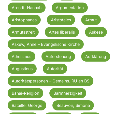
Arendt, Hannah
Argumentation
Aristophanes
Aristoteles
Armut
Armutsstreit
Artes liberalis
Askese
Askew, Anne – Evangelische Kirche
Atheismus
Auferstehung
Aufklärung
Augustinus
Autorität
Autoritätspersonen – Gemeins. RU an BS
Bahai-Religion
Barmherzigkeit
Bataille, George
Beauvoir, Simone