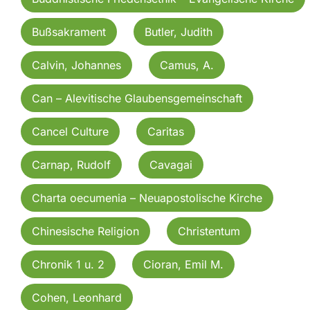
Bußsakrament
Butler, Judith
Calvin, Johannes
Camus, A.
Can – Alevitische Glaubensgemeinschaft
Cancel Culture
Caritas
Carnap, Rudolf
Cavagai
Charta oecumenia – Neuapostolische Kirche
Chinesische Religion
Christentum
Chronik 1 u. 2
Cioran, Emil M.
Cohen, Leonhard