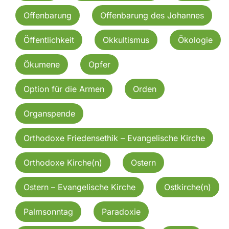
Offenbarung
Offenbarung des Johannes
Öffentlichkeit
Okkultismus
Ökologie
Ökumene
Opfer
Option für die Armen
Orden
Organspende
Orthodoxe Friedensethik – Evangelische Kirche
Orthodoxe Kirche(n)
Ostern
Ostern – Evangelische Kirche
Ostkirche(n)
Palmsonntag
Paradoxie