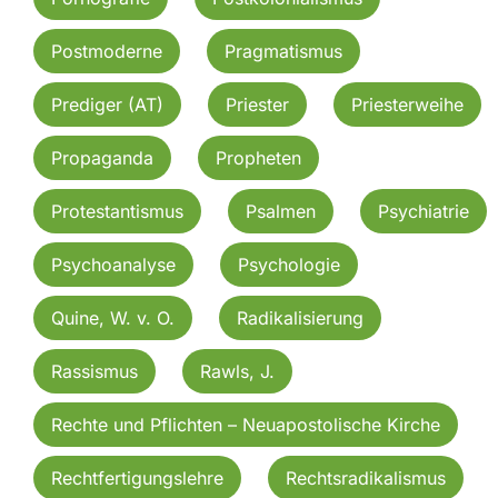
Postmoderne
Pragmatismus
Prediger (AT)
Priester
Priesterweihe
Propaganda
Propheten
Protestantismus
Psalmen
Psychiatrie
Psychoanalyse
Psychologie
Quine, W. v. O.
Radikalisierung
Rassismus
Rawls, J.
Rechte und Pflichten – Neuapostolische Kirche
Rechtfertigungslehre
Rechtsradikalismus