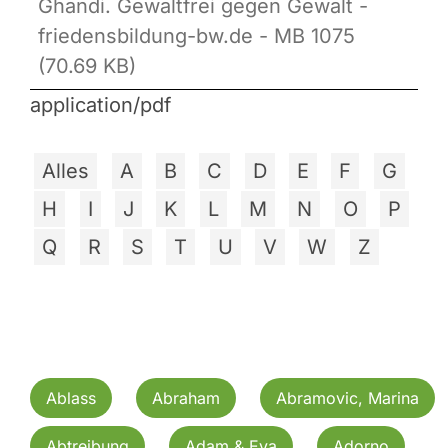
Ghandi. Gewaltfrei gegen Gewalt -
friedensbildung-bw.de - MB 1075
(70.69 KB)
application/pdf
Alles
A
B
C
D
E
F
G
H
I
J
K
L
M
N
O
P
Q
R
S
T
U
V
W
Z
Ablass
Abraham
Abramovic, Marina
Abtreibung
Adam & Eva
Adorno