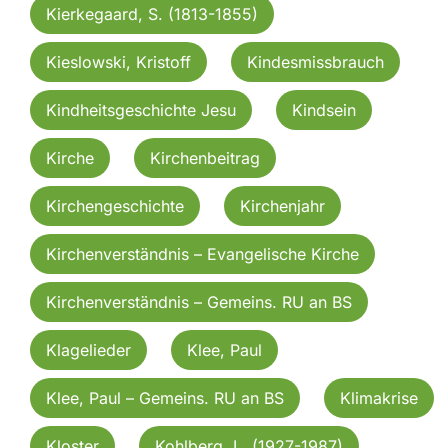
Kierkegaard, S. (1813-1855)
Kieslowski, Kristoff
Kindesmissbrauch
Kindheitsgeschichte Jesu
Kindsein
Kirche
Kirchenbeitrag
Kirchengeschichte
Kirchenjahr
Kirchenverständnis – Evangelische Kirche
Kirchenverständnis – Gemeins. RU an BS
Klagelieder
Klee, Paul
Klee, Paul – Gemeins. RU an BS
Klimakrise
Kloster
Kohlberg, L. (1927-1987)