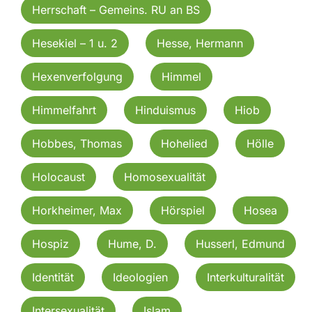
Herrschaft – Gemeins. RU an BS
Hesekiel – 1 u. 2
Hesse, Hermann
Hexenverfolgung
Himmel
Himmelfahrt
Hinduismus
Hiob
Hobbes, Thomas
Hohelied
Hölle
Holocaust
Homosexualität
Horkheimer, Max
Hörspiel
Hosea
Hospiz
Hume, D.
Husserl, Edmund
Identität
Ideologien
Interkulturalität
Intersexualität
Islam