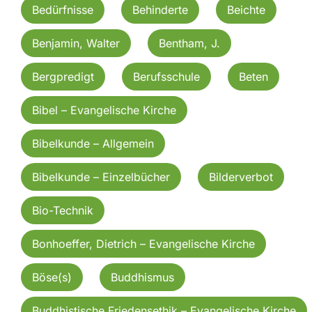
Bedürfnisse
Behinderte
Beichte
Benjamin, Walter
Bentham, J.
Bergpredigt
Berufsschule
Beten
Bibel – Evangelische Kirche
Bibelkunde – Allgemein
Bibelkunde – Einzelbücher
Bilderverbot
Bio-Technik
Bonhoeffer, Dietrich – Evangelische Kirche
Böse(s)
Buddhismus
Buddhistische Friedensethik – Evangelische Kirche