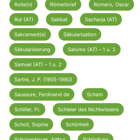
Rolle(n)
Römerbrief
Romero, Oscar
Rut (AT)
Sabbat
Sacharja (AT)
Sakrament(e)
Säkularisation
Säkularisierung
Salomo (AT) – 1 u. 2
Samuel (AT) – 1 u. 2
Sartre, J. P. (1905-1980)
Saussure, Ferdinand de
Scham
Schiller, Fr.
Schleier des Nichtwissens
Scholl, Sophie
Schönheit
Schopenhauer, Arthur
Schöpfung