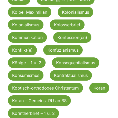
Kolbe, Maximilian
Kolonialismus
Kolonialismus
Kolosserbrief
Kommunikation
Konfession(en)
Konflikt(e)
Konfuzianismus
Könige – 1 u. 2
Konsequentialismus
Konsumismus
Kontraktualismus
Koptisch-orthodoxes Christentum
Koran
Koran – Gemeins. RU an BS
Korintherbrief – 1 u. 2