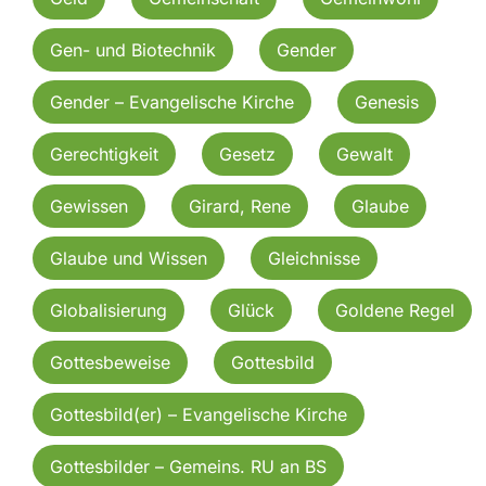
Gen- und Biotechnik
Gender
Gender – Evangelische Kirche
Genesis
Gerechtigkeit
Gesetz
Gewalt
Gewissen
Girard, Rene
Glaube
Glaube und Wissen
Gleichnisse
Globalisierung
Glück
Goldene Regel
Gottesbeweise
Gottesbild
Gottesbild(er) – Evangelische Kirche
Gottesbilder – Gemeins. RU an BS