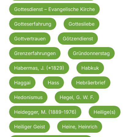
Gottesdienst – Evangelische Kirche
Gotteserfahrung
Gottesliebe
Gottvertrauen
Götzendienst
Grenzerfahrungen
Gründonnerstag
Habermas, J. (*1829)
Habkuk
Haggai
Hass
Hebräerbrief
Hedonismus
Hegel, G. W. F.
Heidegger, M. (1889-1976)
Heilige(s)
Heiliger Geist
Heine, Heinrich