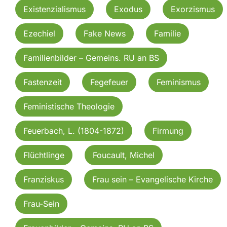
Existenzialismus
Exodus
Exorzismus
Ezechiel
Fake News
Familie
Familienbilder – Gemeins. RU an BS
Fastenzeit
Fegefeuer
Feminismus
Feministische Theologie
Feuerbach, L. (1804-1872)
Firmung
Flüchtlinge
Foucault, Michel
Franziskus
Frau sein – Evangelische Kirche
Frau-Sein