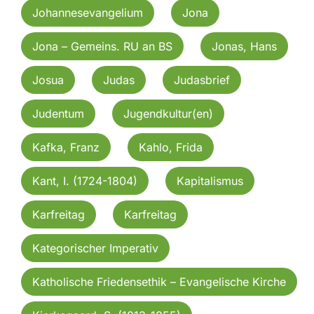
Johannesevangelium
Jona
Jona – Gemeins. RU an BS
Jonas, Hans
Josua
Judas
Judasbrief
Judentum
Jugendkultur(en)
Kafka, Franz
Kahlo, Frida
Kant, I. (1724-1804)
Kapitalismus
Karfreitag
Karfreitag
Kategorischer Imperativ
Katholische Friedensethik – Evangelische Kirche