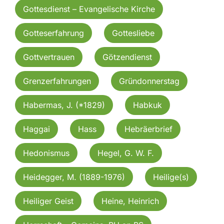
Gottesdienst – Evangelische Kirche
Gotteserfahrung
Gottesliebe
Gottvertrauen
Götzendienst
Grenzerfahrungen
Gründonnerstag
Habermas, J. (*1829)
Habkuk
Haggai
Hass
Hebräerbrief
Hedonismus
Hegel, G. W. F.
Heidegger, M. (1889-1976)
Heilige(s)
Heiliger Geist
Heine, Heinrich