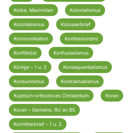
Kolbe, Maximilian
Kolonialismus
Kolonialismus
Kolosserbrief
Kommunikation
Konfession(en)
Konflikt(e)
Konfuzianismus
Könige – 1 u. 2
Konsequentialismus
Konsumismus
Kontraktualismus
Koptisch-orthodoxes Christentum
Koran
Koran – Gemeins. RU an BS
Korintherbrief – 1 u. 2