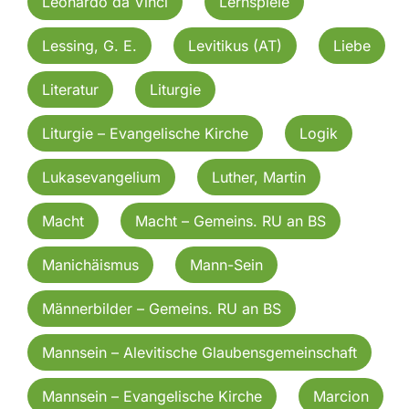
Leonardo da Vinci
Lernspiele
Lessing, G. E.
Levitikus (AT)
Liebe
Literatur
Liturgie
Liturgie – Evangelische Kirche
Logik
Lukasevangelium
Luther, Martin
Macht
Macht – Gemeins. RU an BS
Manichäismus
Mann-Sein
Männerbilder – Gemeins. RU an BS
Mannsein – Alevitische Glaubensgemeinschaft
Mannsein – Evangelische Kirche
Marcion