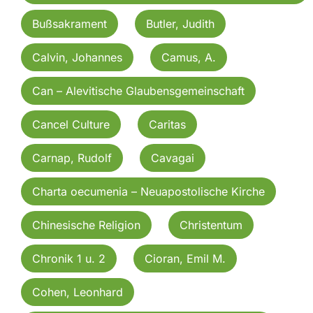
Bußsakrament
Butler, Judith
Calvin, Johannes
Camus, A.
Can – Alevitische Glaubensgemeinschaft
Cancel Culture
Caritas
Carnap, Rudolf
Cavagai
Charta oecumenia – Neuapostolische Kirche
Chinesische Religion
Christentum
Chronik 1 u. 2
Cioran, Emil M.
Cohen, Leonhard