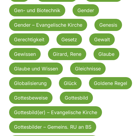
Gen- und Biotechnik
Gender
Gender – Evangelische Kirche
Genesis
Gerechtigkeit
Gesetz
Gewalt
Gewissen
Girard, Rene
Glaube
Glaube und Wissen
Gleichnisse
Globalisierung
Glück
Goldene Regel
Gottesbeweise
Gottesbild
Gottesbild(er) – Evangelische Kirche
Gottesbilder – Gemeins. RU an BS