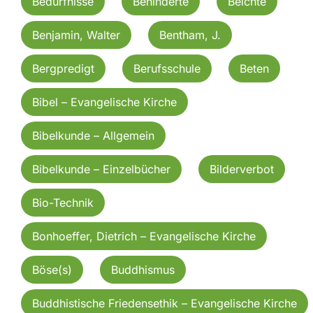
Bedürfnisse
Behinderte
Beichte
Benjamin, Walter
Bentham, J.
Bergpredigt
Berufsschule
Beten
Bibel – Evangelische Kirche
Bibelkunde – Allgemein
Bibelkunde – Einzelbücher
Bilderverbot
Bio-Technik
Bonhoeffer, Dietrich – Evangelische Kirche
Böse(s)
Buddhismus
Buddhistische Friedensethik – Evangelische Kirche