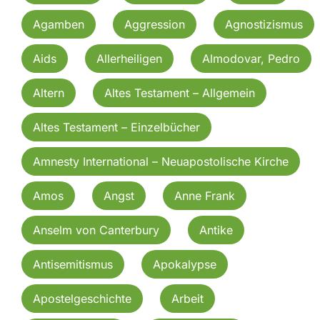
Agamben
Aggression
Agnostizismus
Aids
Allerheiligen
Almodovar, Pedro
Altern
Altes Testament – Allgemein
Altes Testament – Einzelbücher
Amnesty International – Neuapostolische Kirche
Amos
Angst
Anne Frank
Anselm von Canterbury
Antike
Antisemitismus
Apokalypse
Apostelgeschichte
Arbeit