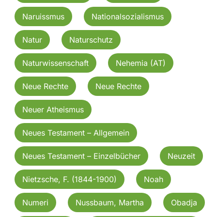
Naruissmus
Nationalsozialismus
Natur
Naturschutz
Naturwissenschaft
Nehemia (AT)
Neue Rechte
Neue Rechte
Neuer Atheismus
Neues Testament – Allgemein
Neues Testament – Einzelbücher
Neuzeit
Nietzsche, F. (1844-1900)
Noah
Numeri
Nussbaum, Martha
Obadja