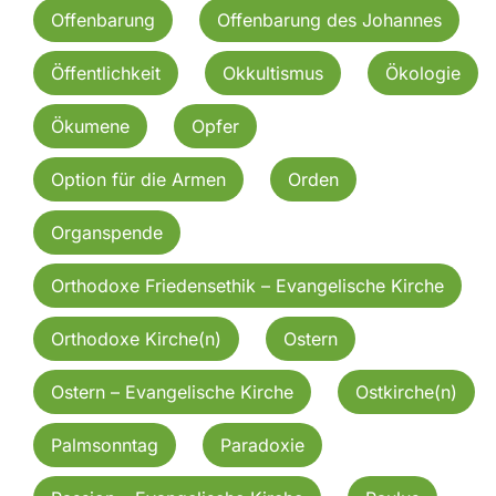
Offenbarung
Offenbarung des Johannes
Öffentlichkeit
Okkultismus
Ökologie
Ökumene
Opfer
Option für die Armen
Orden
Organspende
Orthodoxe Friedensethik – Evangelische Kirche
Orthodoxe Kirche(n)
Ostern
Ostern – Evangelische Kirche
Ostkirche(n)
Palmsonntag
Paradoxie