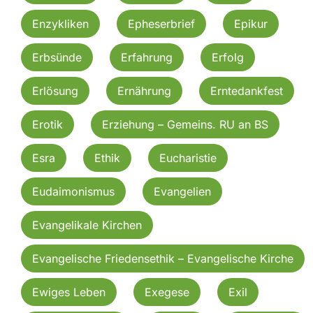
Enzykliken
Epheserbrief
Epikur
Erbsünde
Erfahrung
Erfolg
Erlösung
Ernährung
Erntedankfest
Erotik
Erziehung – Gemeins. RU an BS
Esra
Ethik
Eucharistie
Eudaimonismus
Evangelien
Evangelikale Kirchen
Evangelische Friedensethik – Evangelische Kirche
Ewiges Leben
Exegese
Exil