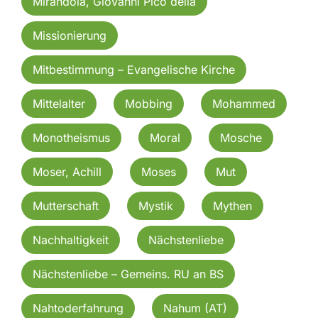
Mirandola, Giovanni Pico della
Missionierung
Mitbestimmung – Evangelische Kirche
Mittelalter
Mobbing
Mohammed
Monotheismus
Moral
Mosche
Moser, Achill
Moses
Mut
Mutterschaft
Mystik
Mythen
Nachhaltigkeit
Nächstenliebe
Nächstenliebe – Gemeins. RU an BS
Nahtoderfahrung
Nahum (AT)