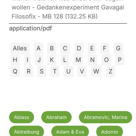
wollen - Gedankenexperiment Gavagai
Filosofix - MB 128 (132.25 KB)
application/pdf
Alles
A
B
C
D
E
F
G
H
I
J
K
L
M
N
O
P
Q
R
S
T
U
V
W
Z
Ablass
Abraham
Abramovic, Marina
Abtreibung
Adam & Eva
Adorno