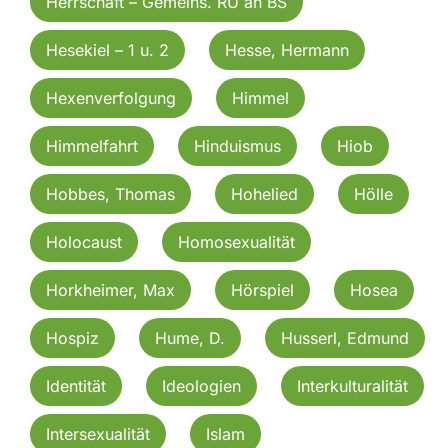
Herrschaft – Gemeins. RU an BS
Hesekiel – 1 u. 2
Hesse, Hermann
Hexenverfolgung
Himmel
Himmelfahrt
Hinduismus
Hiob
Hobbes, Thomas
Hohelied
Hölle
Holocaust
Homosexualität
Horkheimer, Max
Hörspiel
Hosea
Hospiz
Hume, D.
Husserl, Edmund
Identität
Ideologien
Interkulturalität
Intersexualität
Islam