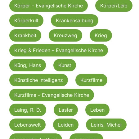
Körper – Evangelische Kirche
Körper/Leib
Körperkult
Krankensalbung
Krankheit
Kreuzweg
Krieg
Krieg & Frieden – Evangelische Kirche
Küng, Hans
Kunst
Künstliche Intelligenz
Kurzfilme
Kurzfilme – Evangelische Kirche
Laing, R. D.
Laster
Leben
Lebenswelt
Leiden
Leiris, Michel