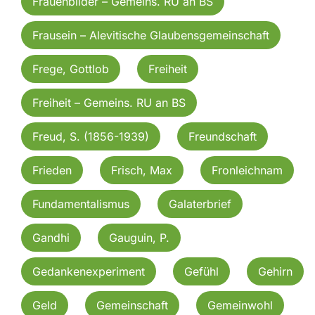
Frauenbilder – Gemeins. RU an BS
Frausein – Alevitische Glaubensgemeinschaft
Frege, Gottlob
Freiheit
Freiheit – Gemeins. RU an BS
Freud, S. (1856-1939)
Freundschaft
Frieden
Frisch, Max
Fronleichnam
Fundamentalismus
Galaterbrief
Gandhi
Gauguin, P.
Gedankenexperiment
Gefühl
Gehirn
Geld
Gemeinschaft
Gemeinwohl