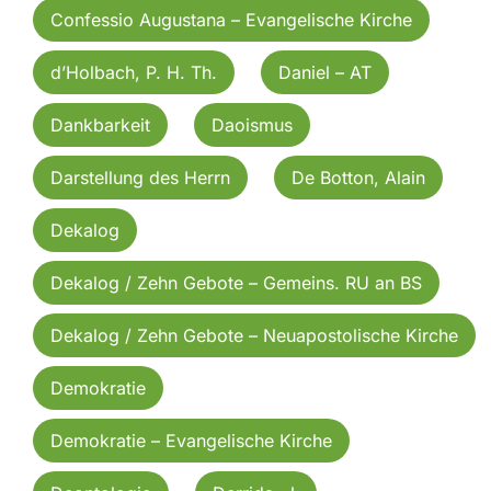
Confessio Augustana – Evangelische Kirche
d’Holbach, P. H. Th.
Daniel – AT
Dankbarkeit
Daoismus
Darstellung des Herrn
De Botton, Alain
Dekalog
Dekalog / Zehn Gebote – Gemeins. RU an BS
Dekalog / Zehn Gebote – Neuapostolische Kirche
Demokratie
Demokratie – Evangelische Kirche