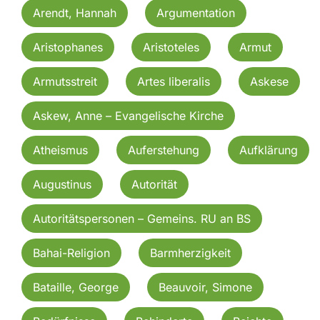
Arendt, Hannah
Argumentation
Aristophanes
Aristoteles
Armut
Armutsstreit
Artes liberalis
Askese
Askew, Anne – Evangelische Kirche
Atheismus
Auferstehung
Aufklärung
Augustinus
Autorität
Autoritätspersonen – Gemeins. RU an BS
Bahai-Religion
Barmherzigkeit
Bataille, George
Beauvoir, Simone