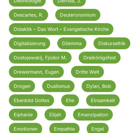
Deontologie
Derrida, J.
Descartes, R.
Deuteronomium
Didaktik – Das Wort – Evangelische Kirche
Digitalisierung
Dilemma
Diskursethik
Dostojewskij, Fjodor M.
Dreikönigsfest
Drewermann, Eugen
Dritte Welt
Drogen
Dualismus
Dylan, Bob
Ebenbild Gottes
Ehe
Einsamkeit
Eiphanie
Elijah
Emanzipation
Emotionen
Empathie
Engel