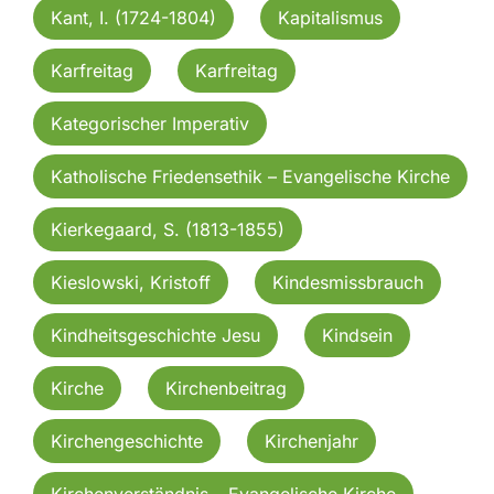
Kant, I. (1724-1804)
Kapitalismus
Karfreitag
Karfreitag
Kategorischer Imperativ
Katholische Friedensethik – Evangelische Kirche
Kierkegaard, S. (1813-1855)
Kieslowski, Kristoff
Kindesmissbrauch
Kindheitsgeschichte Jesu
Kindsein
Kirche
Kirchenbeitrag
Kirchengeschichte
Kirchenjahr
Kirchenverständnis – Evangelische Kirche