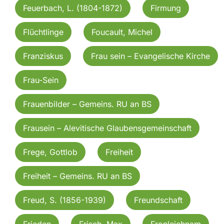
Feuerbach, L. (1804-1872)
Firmung
Flüchtlinge
Foucault, Michel
Franziskus
Frau sein – Evangelische Kirche
Frau-Sein
Frauenbilder – Gemeins. RU an BS
Frausein – Alevitische Glaubensgemeinschaft
Frege, Gottlob
Freiheit
Freiheit – Gemeins. RU an BS
Freud, S. (1856-1939)
Freundschaft
Frieden
Frisch, Max
Fronleichnam