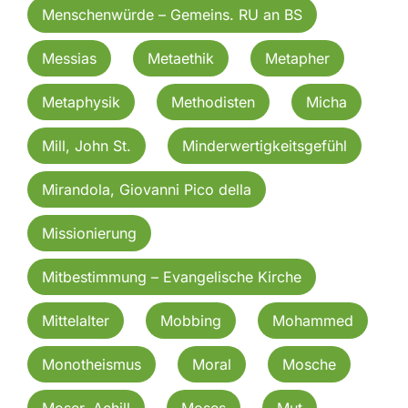
Menschenwürde – Gemeins. RU an BS
Messias
Metaethik
Metapher
Metaphysik
Methodisten
Micha
Mill, John St.
Minderwertigkeitsgefühl
Mirandola, Giovanni Pico della
Missionierung
Mitbestimmung – Evangelische Kirche
Mittelalter
Mobbing
Mohammed
Monotheismus
Moral
Mosche
Moser, Achill
Moses
Mut