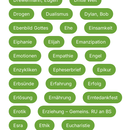
Drogen
Dualismus
Dylan, Bob
Ebenbild Gottes
Ehe
Einsamkeit
Eiphanie
Elijah
Emanzipation
Emotionen
Empathie
Engel
Enzykliken
Epheserbrief
Epikur
Erbsünde
Erfahrung
Erfolg
Erlösung
Ernährung
Erntedankfest
Erotik
Erziehung – Gemeins. RU an BS
Esra
Ethik
Eucharistie