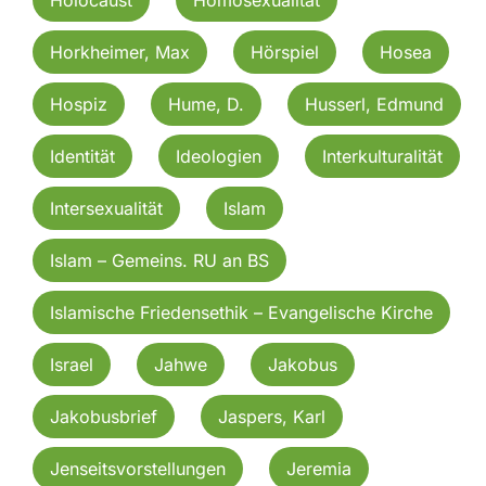
Horkheimer, Max
Hörspiel
Hosea
Hospiz
Hume, D.
Husserl, Edmund
Identität
Ideologien
Interkulturalität
Intersexualität
Islam
Islam – Gemeins. RU an BS
Islamische Friedensethik – Evangelische Kirche
Israel
Jahwe
Jakobus
Jakobusbrief
Jaspers, Karl
Jenseitsvorstellungen
Jeremia