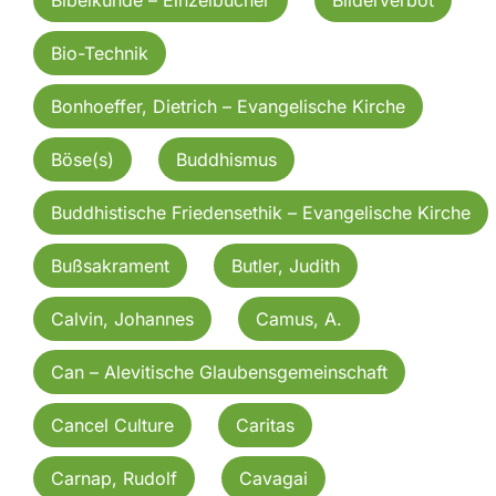
Bio-Technik
Bonhoeffer, Dietrich – Evangelische Kirche
Böse(s)
Buddhismus
Buddhistische Friedensethik – Evangelische Kirche
Bußsakrament
Butler, Judith
Calvin, Johannes
Camus, A.
Can – Alevitische Glaubensgemeinschaft
Cancel Culture
Caritas
Carnap, Rudolf
Cavagai