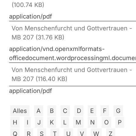
(100.74 KB)
application/pdf
Von Menschenfurcht und Gottvertrauen -
MB 207 (31.76 KB)
application/vnd.openxmlformats-
officedocument.wordprocessingml.docume
Von Menschenfurcht und Gottvertrauen -
MB 207 (116.40 KB)
application/pdf
Alles
A
B
C
D
E
F
G
H
I
J
K
L
M
N
O
P
Q
R
S
T
U
V
W
Z