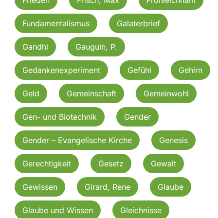
Fundamentalismus
Galaterbrief
Gandhi
Gauguin, P.
Gedankenexperiment
Gefühl
Gehirn
Geld
Gemeinschaft
Gemeinwohl
Gen- und Biotechnik
Gender
Gender – Evangelische Kirche
Genesis
Gerechtigkeit
Gesetz
Gewalt
Gewissen
Girard, Rene
Glaube
Glaube und Wissen
Gleichnisse