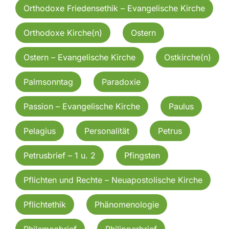
Orthodoxe Friedensethik – Evangelische Kirche
Orthodoxe Kirche(n)
Ostern
Ostern – Evangelische Kirche
Ostkirche(n)
Palmsonntag
Paradoxie
Passion – Evangelische Kirche
Paulus
Pelagius
Personalität
Petrus
Petrusbrief – 1 u. 2
Pfingsten
Pflichten und Rechte – Neuapostolische Kirche
Pflichtethik
Phänomenologie
Philemonbrief
Philipperbrief