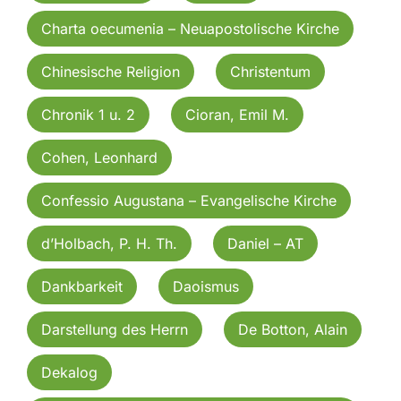
Charta oecumenia – Neuapostolische Kirche
Chinesische Religion
Christentum
Chronik 1 u. 2
Cioran, Emil M.
Cohen, Leonhard
Confessio Augustana – Evangelische Kirche
d’Holbach, P. H. Th.
Daniel – AT
Dankbarkeit
Daoismus
Darstellung des Herrn
De Botton, Alain
Dekalog