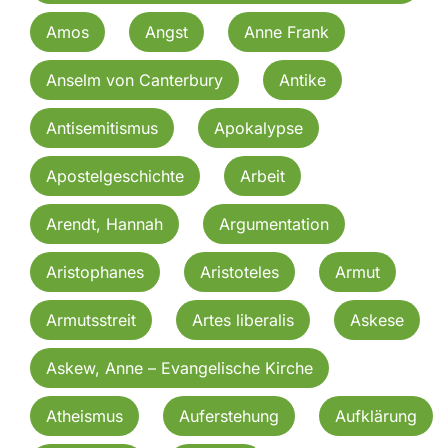
Amos
Angst
Anne Frank
Anselm von Canterbury
Antike
Antisemitismus
Apokalypse
Apostelgeschichte
Arbeit
Arendt, Hannah
Argumentation
Aristophanes
Aristoteles
Armut
Armutsstreit
Artes liberalis
Askese
Askew, Anne – Evangelische Kirche
Atheismus
Auferstehung
Aufklärung