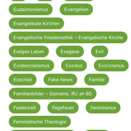
Eudaimonismus
Evangelien
Evangelikale Kirchen
Evangelische Friedensethik – Evangelische Kirche
Ewiges Leben
Exegese
Exil
Existenzialismus
Exodus
Exorzismus
Ezechiel
Fake News
Familie
Familienbilder – Gemeins. RU an BS
Fastenzeit
Fegefeuer
Feminismus
Feministische Theologie