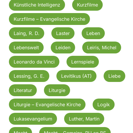
Künstliche Intelligenz
Kurzfilme
Kurzfilme – Evangelische Kirche
Laing, R. D.
Laster
Leben
Lebenswelt
Leiden
Leiris, Michel
Leonardo da Vinci
Lernspiele
Lessing, G. E.
Levitikus (AT)
Liebe
Literatur
Liturgie
Liturgie – Evangelische Kirche
Logik
Lukasevangelium
Luther, Martin
Macht
Macht – Gemeins. RU an BS