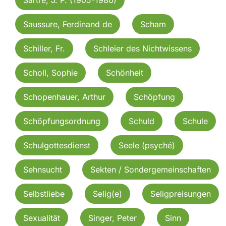
Saussure, Ferdinand de
Scham
Schiller, Fr.
Schleier des Nichtwissens
Scholl, Sophie
Schönheit
Schopenhauer, Arthur
Schöpfung
Schöpfungsordnung
Schuld
Schule
Schulgottesdienst
Seele (psyché)
Sehnsucht
Sekten / Sondergemeinschaften
Selbstliebe
Selig(e)
Seligpreisungen
Sexualität
Singer, Peter
Sinn