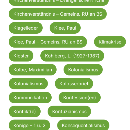
Kirchenverständnis – Gemeins. RU an BS
Klagelieder
Klee, Paul
Klee, Paul – Gemeins. RU an BS
Klimakrise
Kloster
Kohlberg, L. (1927-1987)
Kolbe, Maximilian
Kolonialismus
Kolonialismus
Kolosserbrief
Kommunikation
Konfession(en)
Konflikt(e)
Konfuzianismus
Könige – 1 u. 2
Konsequentialismus