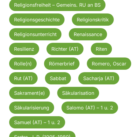
Religionsfreiheit – Gemeins. RU an BS
Religionsgeschichte
Religionskritik
Religionsunterricht
Renaissance
Resilienz
Richter (AT)
Riten
Rolle(n)
Römerbrief
Romero, Oscar
Rut (AT)
Sabbat
Sacharja (AT)
Sakrament(e)
Säkularisation
Säkularisierung
Salomo (AT) – 1 u. 2
Samuel (AT) – 1 u. 2
Sartre, J. P. (1905-1980)