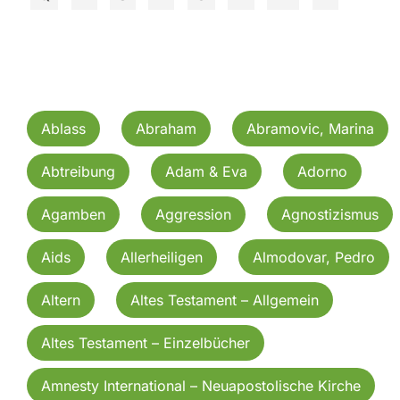
Ablass
Abraham
Abramovic, Marina
Abtreibung
Adam & Eva
Adorno
Agamben
Aggression
Agnostizismus
Aids
Allerheiligen
Almodovar, Pedro
Altern
Altes Testament – Allgemein
Altes Testament – Einzelbücher
Amnesty International – Neuapostolische Kirche