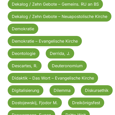
Dekalog / Zehn Gebote – Gemeins. RU an BS
Dekalog / Zehn Gebote – Neuapostolische Kirche
Demokratie
Demokratie – Evangelische Kirche
Deontologie
Derrida, J.
Descartes, R.
Deuteronomium
Didaktik – Das Wort – Evangelische Kirche
Digitalisierung
Dilemma
Diskursethik
Dostojewskij, Fjodor M.
Dreikönigsfest
Drewermann, Eugen
Dritte Welt