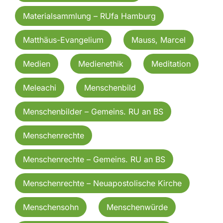
Materialsammlung – RUfa Hamburg
Matthäus-Evangelium
Mauss, Marcel
Medien
Medienethik
Meditation
Meleachi
Menschenbild
Menschenbilder – Gemeins. RU an BS
Menschenrechte
Menschenrechte – Gemeins. RU an BS
Menschenrechte – Neuapostolische Kirche
Menschensohn
Menschenwürde