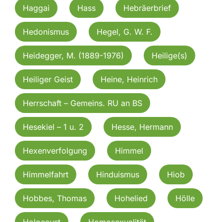
Haggai
Hass
Hebräerbrief
Hedonismus
Hegel, G. W. F.
Heidegger, M. (1889-1976)
Heilige(s)
Heiliger Geist
Heine, Heinrich
Herrschaft – Gemeins. RU an BS
Hesekiel – 1 u. 2
Hesse, Hermann
Hexenverfolgung
Himmel
Himmelfahrt
Hinduismus
Hiob
Hobbes, Thomas
Hohelied
Hölle
Holocaust
Homosexualität