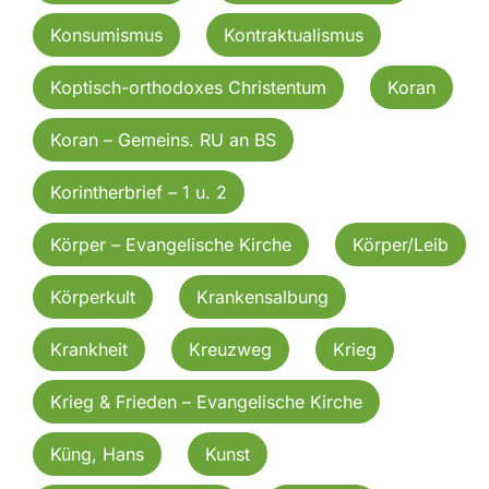
Konsumismus
Kontraktualismus
Koptisch-orthodoxes Christentum
Koran
Koran – Gemeins. RU an BS
Korintherbrief – 1 u. 2
Körper – Evangelische Kirche
Körper/Leib
Körperkult
Krankensalbung
Krankheit
Kreuzweg
Krieg
Krieg & Frieden – Evangelische Kirche
Küng, Hans
Kunst