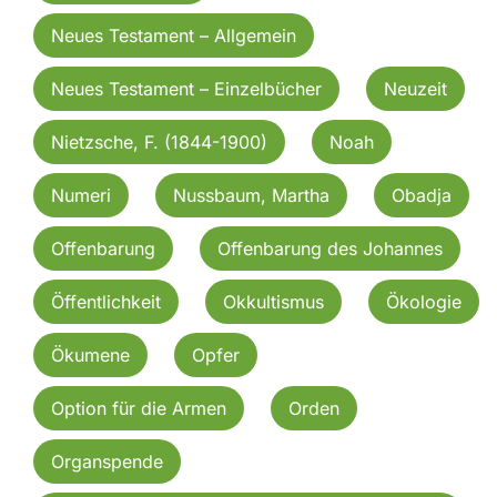
Neues Testament – Allgemein
Neues Testament – Einzelbücher
Neuzeit
Nietzsche, F. (1844-1900)
Noah
Numeri
Nussbaum, Martha
Obadja
Offenbarung
Offenbarung des Johannes
Öffentlichkeit
Okkultismus
Ökologie
Ökumene
Opfer
Option für die Armen
Orden
Organspende