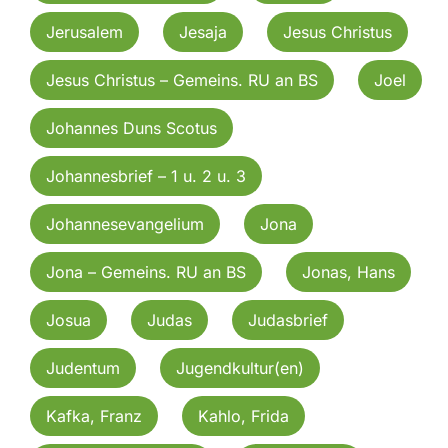
Jerusalem
Jesaja
Jesus Christus
Jesus Christus – Gemeins. RU an BS
Joel
Johannes Duns Scotus
Johannesbrief – 1 u. 2 u. 3
Johannesevangelium
Jona
Jona – Gemeins. RU an BS
Jonas, Hans
Josua
Judas
Judasbrief
Judentum
Jugendkultur(en)
Kafka, Franz
Kahlo, Frida