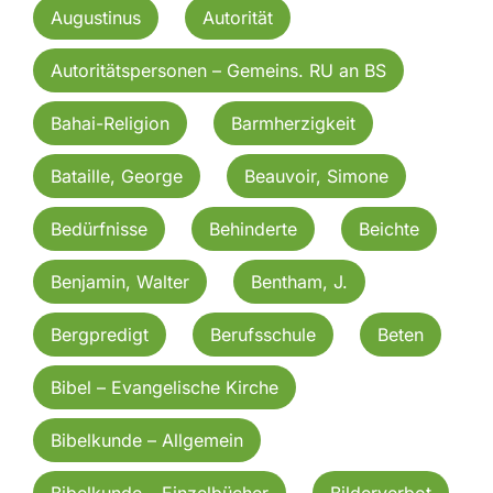
Augustinus
Autorität
Autoritätspersonen – Gemeins. RU an BS
Bahai-Religion
Barmherzigkeit
Bataille, George
Beauvoir, Simone
Bedürfnisse
Behinderte
Beichte
Benjamin, Walter
Bentham, J.
Bergpredigt
Berufsschule
Beten
Bibel – Evangelische Kirche
Bibelkunde – Allgemein
Bibelkunde – Einzelbücher
Bilderverbot