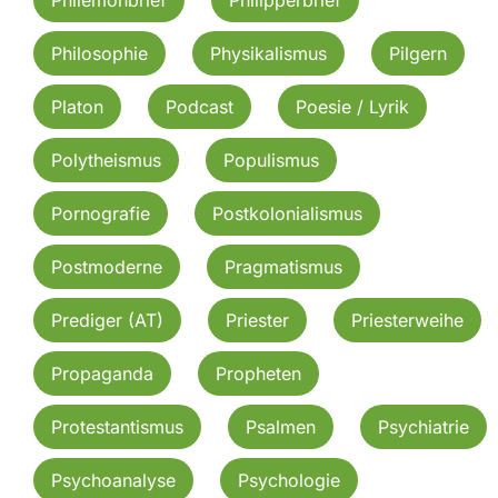
Philosophie
Physikalismus
Pilgern
Platon
Podcast
Poesie / Lyrik
Polytheismus
Populismus
Pornografie
Postkolonialismus
Postmoderne
Pragmatismus
Prediger (AT)
Priester
Priesterweihe
Propaganda
Propheten
Protestantismus
Psalmen
Psychiatrie
Psychoanalyse
Psychologie