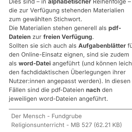
Dies sind – in
alphabetischer
Reihenfolge –
die zur Verfügung stehenden Materialien
zum gewählten Stichwort.
Die Materialien stehen generell als
pdf-
Dateien
zur
freien Verfügung
.
Sollten sie sich auch als
Aufgabenblätter
f
den Online-Einsatz eignen, sind sie zudem
als
word-Datei
angeführt (und können leich
den fachdidaktischen Überlegungen ihrer
Nutzer:innen angepasst werden). In diesen
Fällen sind die pdf-Dateien
nach
den
jeweiligen word-Dateien angeführt.
Der Mensch - Fundgrube
Religionsunterricht - MB 527 (62.21 KB)