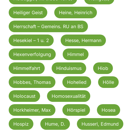
Heiliger Geist
Heine, Heinrich
Herrschaft – Gemeins. RU an BS
Hesekiel – 1 u. 2
Hesse, Hermann
Hexenverfolgung
Himmel
Himmelfahrt
Hinduismus
Hiob
Hobbes, Thomas
Hohelied
Hölle
Holocaust
Homosexualität
Horkheimer, Max
Hörspiel
Hosea
Hospiz
Hume, D.
Husserl, Edmund