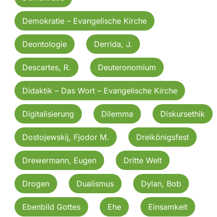
Demokratie – Evangelische Kirche
Deontologie
Derrida, J.
Descartes, R.
Deuteronomium
Didaktik – Das Wort – Evangelische Kirche
Digitalisierung
Dilemma
Diskursethik
Dostojewskij, Fjodor M.
Dreikönigsfest
Drewermann, Eugen
Dritte Welt
Drogen
Dualismus
Dylan, Bob
Ebenbild Gottes
Ehe
Einsamkeit