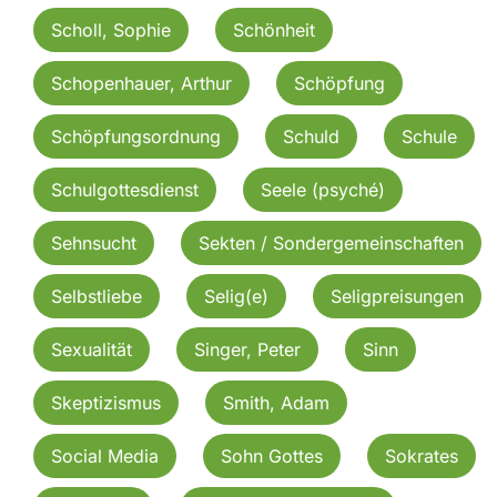
Scholl, Sophie
Schönheit
Schopenhauer, Arthur
Schöpfung
Schöpfungsordnung
Schuld
Schule
Schulgottesdienst
Seele (psyché)
Sehnsucht
Sekten / Sondergemeinschaften
Selbstliebe
Selig(e)
Seligpreisungen
Sexualität
Singer, Peter
Sinn
Skeptizismus
Smith, Adam
Social Media
Sohn Gottes
Sokrates