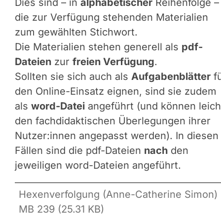
Dies sind – in
alphabetischer
Reihenfolge –
die zur Verfügung stehenden Materialien
zum gewählten Stichwort.
Die Materialien stehen generell als
pdf-
Dateien
zur
freien Verfügung
.
Sollten sie sich auch als
Aufgabenblätter
f
den Online-Einsatz eignen, sind sie zudem
als
word-Datei
angeführt (und können leich
den fachdidaktischen Überlegungen ihrer
Nutzer:innen angepasst werden). In diesen
Fällen sind die pdf-Dateien
nach
den
jeweiligen word-Dateien angeführt.
Hexenverfolgung (Anne-Catherine Simon) 
MB 239 (25.31 KB)