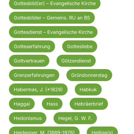
Gottesbild(er) – Evangelische Kirche
Gottesbilder – Gemeins. RU an BS
Gottesdienst – Evangelische Kirche
Gotteserfahrung
Gottesliebe
Gottvertrauen
Götzendienst
Grenzerfahrungen
Gründonnerstag
Habermas, J. (*1829)
Habkuk
Haggai
Hass
Hebräerbrief
Hedonismus
Hegel, G. W. F.
Heidegger, M. (1889-1976)
Heilige(s)