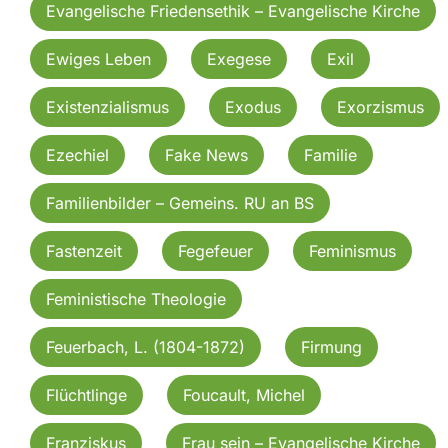
Evangelische Friedensethik – Evangelische Kirche
Ewiges Leben
Exegese
Exil
Existenzialismus
Exodus
Exorzismus
Ezechiel
Fake News
Familie
Familienbilder – Gemeins. RU an BS
Fastenzeit
Fegefeuer
Feminismus
Feministische Theologie
Feuerbach, L. (1804-1872)
Firmung
Flüchtlinge
Foucault, Michel
Franziskus
Frau sein – Evangelische Kirche