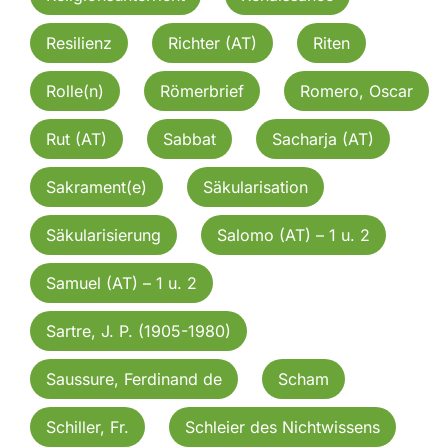
Resilienz
Richter (AT)
Riten
Rolle(n)
Römerbrief
Romero, Oscar
Rut (AT)
Sabbat
Sacharja (AT)
Sakrament(e)
Säkularisation
Säkularisierung
Salomo (AT) – 1 u. 2
Samuel (AT) – 1 u. 2
Sartre, J. P. (1905-1980)
Saussure, Ferdinand de
Scham
Schiller, Fr.
Schleier des Nichtwissens