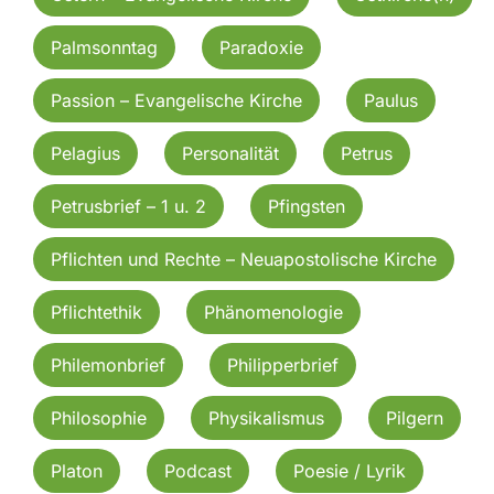
Palmsonntag
Paradoxie
Passion – Evangelische Kirche
Paulus
Pelagius
Personalität
Petrus
Petrusbrief – 1 u. 2
Pfingsten
Pflichten und Rechte – Neuapostolische Kirche
Pflichtethik
Phänomenologie
Philemonbrief
Philipperbrief
Philosophie
Physikalismus
Pilgern
Platon
Podcast
Poesie / Lyrik