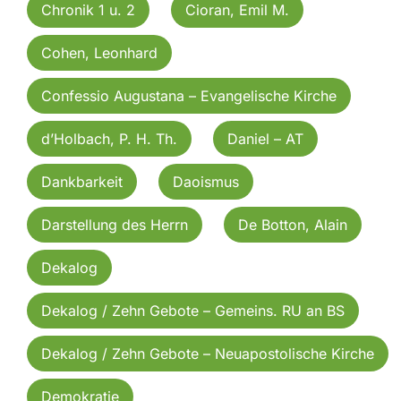
Chronik 1 u. 2
Cioran, Emil M.
Cohen, Leonhard
Confessio Augustana – Evangelische Kirche
d’Holbach, P. H. Th.
Daniel – AT
Dankbarkeit
Daoismus
Darstellung des Herrn
De Botton, Alain
Dekalog
Dekalog / Zehn Gebote – Gemeins. RU an BS
Dekalog / Zehn Gebote – Neuapostolische Kirche
Demokratie