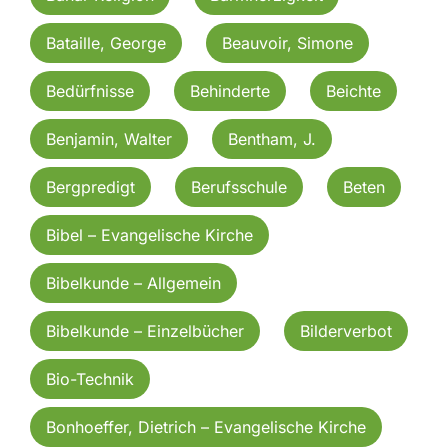
Bataille, George
Beauvoir, Simone
Bedürfnisse
Behinderte
Beichte
Benjamin, Walter
Bentham, J.
Bergpredigt
Berufsschule
Beten
Bibel – Evangelische Kirche
Bibelkunde – Allgemein
Bibelkunde – Einzelbücher
Bilderverbot
Bio-Technik
Bonhoeffer, Dietrich – Evangelische Kirche