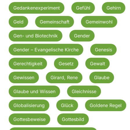
Gedankenexperiment
Gefühl
Gehirn
Geld
Gemeinschaft
Gemeinwohl
Gen- und Biotechnik
Gender
Gender – Evangelische Kirche
Genesis
Gerechtigkeit
Gesetz
Gewalt
Gewissen
Girard, Rene
Glaube
Glaube und Wissen
Gleichnisse
Globalisierung
Glück
Goldene Regel
Gottesbeweise
Gottesbild