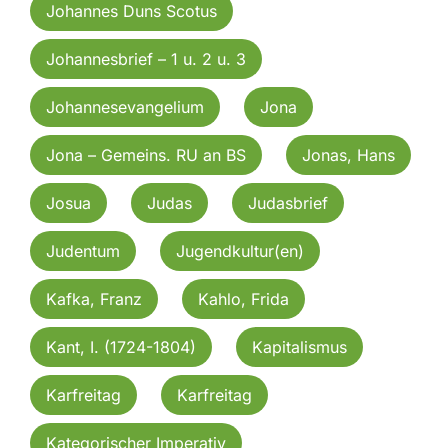
Johannes Duns Scotus
Johannesbrief – 1 u. 2 u. 3
Johannesevangelium
Jona
Jona – Gemeins. RU an BS
Jonas, Hans
Josua
Judas
Judasbrief
Judentum
Jugendkultur(en)
Kafka, Franz
Kahlo, Frida
Kant, I. (1724-1804)
Kapitalismus
Karfreitag
Karfreitag
Kategorischer Imperativ