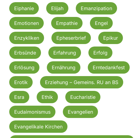
Eiphanie
Elijah
Emanzipation
Emotionen
Empathie
Engel
Enzykliken
Epheserbrief
Epikur
Erbsünde
Erfahrung
Erfolg
Erlösung
Ernährung
Erntedankfest
Erotik
Erziehung – Gemeins. RU an BS
Esra
Ethik
Eucharistie
Eudaimonismus
Evangelien
Evangelikale Kirchen