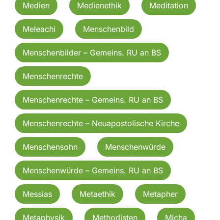
Medien
Medienethik
Meditation
Meleachi
Menschenbild
Menschenbilder – Gemeins. RU an BS
Menschenrechte
Menschenrechte – Gemeins. RU an BS
Menschenrechte – Neuapostolische Kirche
Menschensohn
Menschenwürde
Menschenwürde – Gemeins. RU an BS
Messias
Metaethik
Metapher
Metaphysik
Methodisten
Micha