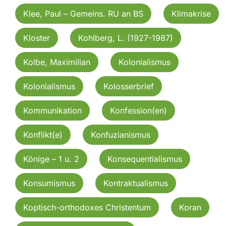
Klee, Paul – Gemeins. RU an BS
Klimakrise
Kloster
Kohlberg, L. (1927-1987)
Kolbe, Maximilian
Kolonialismus
Kolonialismus
Kolosserbrief
Kommunikation
Konfession(en)
Konflikt(e)
Konfuzianismus
Könige – 1 u. 2
Konsequentialismus
Konsumismus
Kontraktualismus
Koptisch-orthodoxes Christentum
Koran