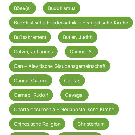
Böse(s)
Buddhismus
Buddhistische Friedensethik – Evangelische Kirche
Bußsakrament
Butler, Judith
Calvin, Johannes
Camus, A.
Can – Alevitische Glaubensgemeinschaft
Cancel Culture
Caritas
Carnap, Rudolf
Cavagai
Charta oecumenia – Neuapostolische Kirche
Chinesische Religion
Christentum