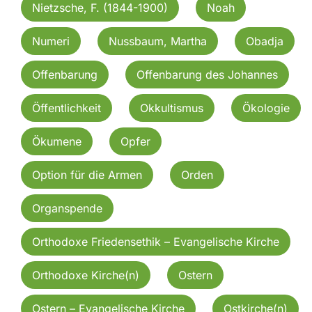
Nietzsche, F. (1844-1900)
Noah
Numeri
Nussbaum, Martha
Obadja
Offenbarung
Offenbarung des Johannes
Öffentlichkeit
Okkultismus
Ökologie
Ökumene
Opfer
Option für die Armen
Orden
Organspende
Orthodoxe Friedensethik – Evangelische Kirche
Orthodoxe Kirche(n)
Ostern
Ostern – Evangelische Kirche
Ostkirche(n)