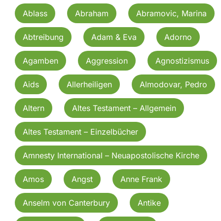
Ablass
Abraham
Abramovic, Marina
Abtreibung
Adam & Eva
Adorno
Agamben
Aggression
Agnostizismus
Aids
Allerheiligen
Almodovar, Pedro
Altern
Altes Testament – Allgemein
Altes Testament – Einzelbücher
Amnesty International – Neuapostolische Kirche
Amos
Angst
Anne Frank
Anselm von Canterbury
Antike