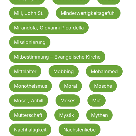
Mill, John St.
Minderwertigkeitsgefühl
Mirandola, Giovanni Pico della
Missionierung
Mitbestimmung – Evangelische Kirche
Mittelalter
Mobbing
Mohammed
Monotheismus
Moral
Mosche
Moser, Achill
Moses
Mut
Mutterschaft
Mystik
Mythen
Nachhaltigkeit
Nächstenliebe