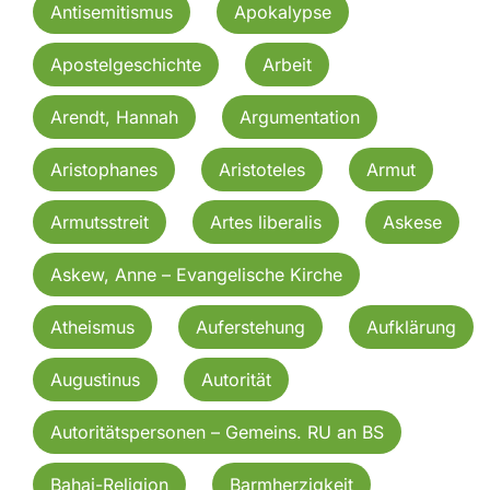
Antisemitismus
Apokalypse
Apostelgeschichte
Arbeit
Arendt, Hannah
Argumentation
Aristophanes
Aristoteles
Armut
Armutsstreit
Artes liberalis
Askese
Askew, Anne – Evangelische Kirche
Atheismus
Auferstehung
Aufklärung
Augustinus
Autorität
Autoritätspersonen – Gemeins. RU an BS
Bahai-Religion
Barmherzigkeit