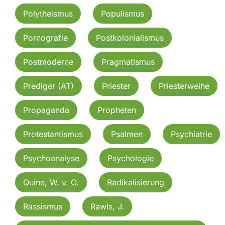
Polytheismus
Populismus
Pornografie
Postkolonialismus
Postmoderne
Pragmatismus
Prediger (AT)
Priester
Priesterweihe
Propaganda
Propheten
Protestantismus
Psalmen
Psychiatrie
Psychoanalyse
Psychologie
Quine, W. v. O.
Radikalisierung
Rassismus
Rawls, J.