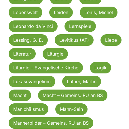
Lebenswelt
Leiden
Leiris, Michel
Leonardo da Vinci
Lernspiele
Lessing, G. E.
Levitikus (AT)
Liebe
Literatur
Liturgie
Liturgie – Evangelische Kirche
Logik
Lukasevangelium
Luther, Martin
Macht
Macht – Gemeins. RU an BS
Manichäismus
Mann-Sein
Männerbilder – Gemeins. RU an BS