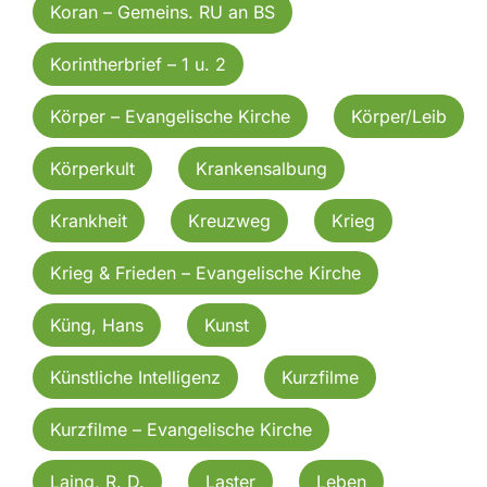
Koran – Gemeins. RU an BS
Korintherbrief – 1 u. 2
Körper – Evangelische Kirche
Körper/Leib
Körperkult
Krankensalbung
Krankheit
Kreuzweg
Krieg
Krieg & Frieden – Evangelische Kirche
Küng, Hans
Kunst
Künstliche Intelligenz
Kurzfilme
Kurzfilme – Evangelische Kirche
Laing, R. D.
Laster
Leben