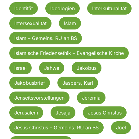
Identität
Ideologien
Interkulturalität
Intersexualität
Islam
Islam – Gemeins. RU an BS
Islamische Friedensethik – Evangelische Kirche
Israel
Jahwe
Jakobus
Jakobusbrief
Jaspers, Karl
Jenseitsvorstellungen
Jeremia
Jerusalem
Jesaja
Jesus Christus
Jesus Christus – Gemeins. RU an BS
Joel