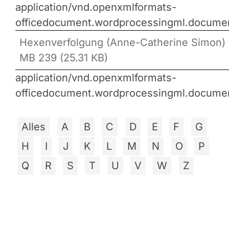
application/vnd.openxmlformats-
officedocument.wordprocessingml.docume
Hexenverfolgung (Anne-Catherine Simon) 
MB 239 (25.31 KB)
application/vnd.openxmlformats-
officedocument.wordprocessingml.docume
Alles
A
B
C
D
E
F
G
H
I
J
K
L
M
N
O
P
Q
R
S
T
U
V
W
Z