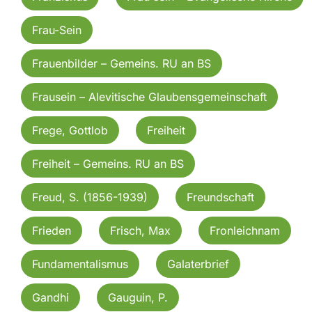
Frau-Sein
Frauenbilder – Gemeins. RU an BS
Frausein – Alevitische Glaubensgemeinschaft
Frege, Gottlob
Freiheit
Freiheit – Gemeins. RU an BS
Freud, S. (1856-1939)
Freundschaft
Frieden
Frisch, Max
Fronleichnam
Fundamentalismus
Galaterbrief
Gandhi
Gauguin, P.