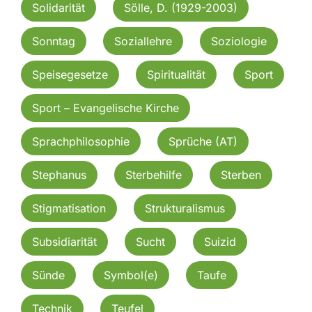
Solidarität
Sölle, D. (1929-2003)
Sonntag
Soziallehre
Soziologie
Speisegesetze
Spiritualität
Sport
Sport – Evangelische Kirche
Sprachphilosophie
Sprüche (AT)
Stephanus
Sterbehilfe
Sterben
Stigmatisation
Strukturalismus
Subsidiarität
Sucht
Suizid
Sünde
Symbol(e)
Taufe
Technik
Teufel