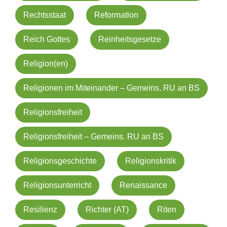
Rechtsstaat
Reformation
Reich Gottes
Reinheitsgesetze
Religion(en)
Religionen im Miteinander – Gemeins. RU an BS
Religionsfreiheit
Religionsfreiheit – Gemeins. RU an BS
Religionsgeschichte
Religionskritik
Religionsunterricht
Renaissance
Resilienz
Richter (AT)
Riten