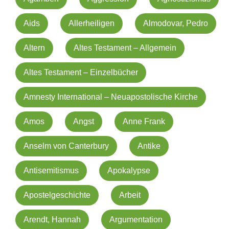
Aids
Allerheiligen
Almodovar, Pedro
Altern
Altes Testament – Allgemein
Altes Testament – Einzelbücher
Amnesty International – Neuapostolische Kirche
Amos
Angst
Anne Frank
Anselm von Canterbury
Antike
Antisemitismus
Apokalypse
Apostelgeschichte
Arbeit
Arendt, Hannah
Argumentation