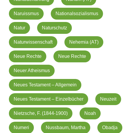
Naruissmus
Nationalsozialismus
Natur
Naturschutz
Naturwissenschaft
Nehemia (AT)
Neue Rechte
Neue Rechte
Neuer Atheismus
Neues Testament – Allgemein
Neues Testament – Einzelbücher
Neuzeit
Nietzsche, F. (1844-1900)
Noah
Numeri
Nussbaum, Martha
Obadja