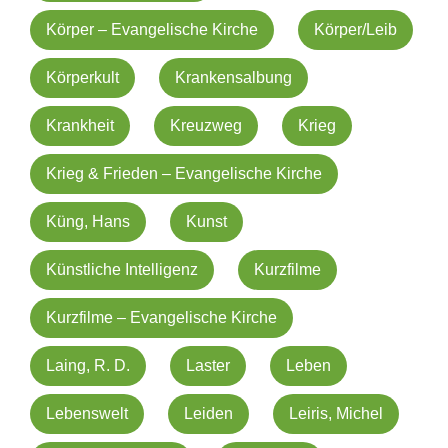
Körper – Evangelische Kirche
Körper/Leib
Körperkult
Krankensalbung
Krankheit
Kreuzweg
Krieg
Krieg & Frieden – Evangelische Kirche
Küng, Hans
Kunst
Künstliche Intelligenz
Kurzfilme
Kurzfilme – Evangelische Kirche
Laing, R. D.
Laster
Leben
Lebenswelt
Leiden
Leiris, Michel