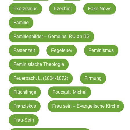
Exorzismus
Ezechiel
Fake News
Familie
Familienbilder – Gemeins. RU an BS
Fastenzeit
Fegefeuer
Feminismus
Feministische Theologie
Feuerbach, L. (1804-1872)
Firmung
Flüchtlinge
Foucault, Michel
Franziskus
Frau sein – Evangelische Kirche
Frau-Sein