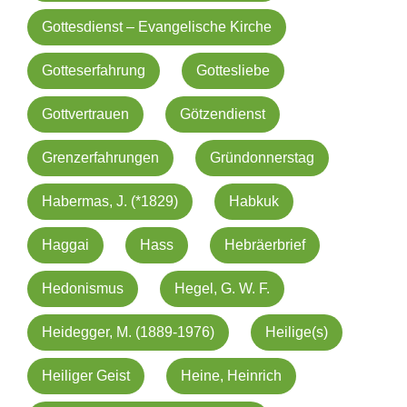
Gottesdienst – Evangelische Kirche
Gotteserfahrung
Gottesliebe
Gottvertrauen
Götzendienst
Grenzerfahrungen
Gründonnerstag
Habermas, J. (*1829)
Habkuk
Haggai
Hass
Hebräerbrief
Hedonismus
Hegel, G. W. F.
Heidegger, M. (1889-1976)
Heilige(s)
Heiliger Geist
Heine, Heinrich