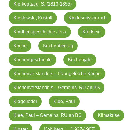
Kierkegaard, S. (1813-1855)
Kieslowski, Kristoff
Kindesmissbrauch
Kindheitsgeschichte Jesu
Kindsein
Kirche
Kirchenbeitrag
Kirchengeschichte
Kirchenjahr
Kirchenverständnis – Evangelische Kirche
Kirchenverständnis – Gemeins. RU an BS
Klagelieder
Klee, Paul
Klee, Paul – Gemeins. RU an BS
Klimakrise
Kloster
Kohlberg, L. (1927-1987)