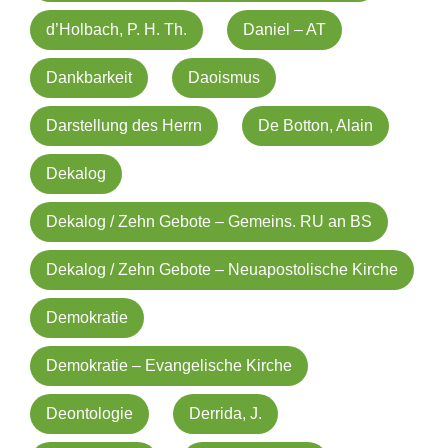
d’Holbach, P. H. Th.
Daniel – AT
Dankbarkeit
Daoismus
Darstellung des Herrn
De Botton, Alain
Dekalog
Dekalog / Zehn Gebote – Gemeins. RU an BS
Dekalog / Zehn Gebote – Neuapostolische Kirche
Demokratie
Demokratie – Evangelische Kirche
Deontologie
Derrida, J.