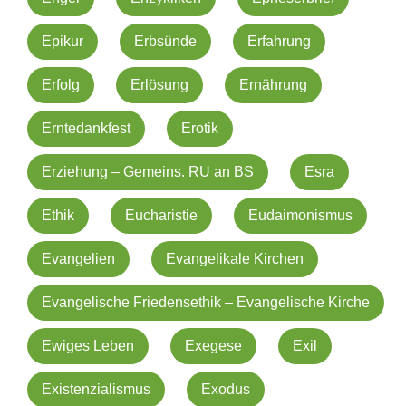
Epikur
Erbsünde
Erfahrung
Erfolg
Erlösung
Ernährung
Erntedankfest
Erotik
Erziehung – Gemeins. RU an BS
Esra
Ethik
Eucharistie
Eudaimonismus
Evangelien
Evangelikale Kirchen
Evangelische Friedensethik – Evangelische Kirche
Ewiges Leben
Exegese
Exil
Existenzialismus
Exodus