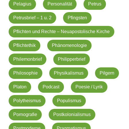
Pelagius
Personalität
Petrus
Petrusbrief – 1 u. 2
Pfingsten
Pflichten und Rechte – Neuapostolische Kirche
Pflichtethik
Phänomenologie
Philemonbrief
Philipperbrief
Philosophie
Physikalismus
Pilgern
Platon
Podcast
Poesie / Lyrik
Polytheismus
Populismus
Pornografie
Postkolonialismus
Postmoderne
Pragmatismus