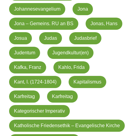
Johannesevangelium
Jona
Jona – Gemeins. RU an BS
Jonas, Hans
Josua
Judas
Judasbrief
Judentum
Jugendkultur(en)
Kafka, Franz
Kahlo, Frida
Kant, I. (1724-1804)
Kapitalismus
Karfreitag
Karfreitag
Kategorischer Imperativ
Katholische Friedensethik – Evangelische Kirche