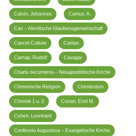
Calvin, Johannes
Camus, A.
Can – Alevitische Glaubensgemeinschaft
Cancel Culture
Caritas
Carnap, Rudolf
Cavagai
Charta oecumenia – Neuapostolische Kirche
Chinesische Religion
Christentum
Chronik 1 u. 2
Cioran, Emil M.
Cohen, Leonhard
Confessio Augustana – Evangelische Kirche