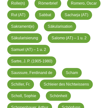
Rolle(n)
Römerbrief
Romero, Oscar
Rut (AT)
Sabbat
Sacharja (AT)
Sakrament(e)
Säkularisation
Säkularisierung
Salomo (AT) – 1 u. 2
Samuel (AT) – 1 u. 2
Sartre, J. P. (1905-1980)
Saussure, Ferdinand de
Scham
Schiller, Fr.
Schleier des Nichtwissens
Scholl, Sophie
Schönheit
Schopenhauer, Arthur
Schöpfung