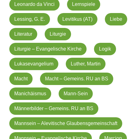
Leonardo da Vinci
Lernspiele
Lessing, G. E.
Levitikus (AT)
Liebe
Literatur
Liturgie
Liturgie – Evangelische Kirche
Logik
Lukasevangelium
Luther, Martin
Macht
Macht – Gemeins. RU an BS
Manichäismus
Mann-Sein
Männerbilder – Gemeins. RU an BS
Mannsein – Alevitische Glaubensgemeinschaft
Mannsein – Evangelische Kirche
Marcion