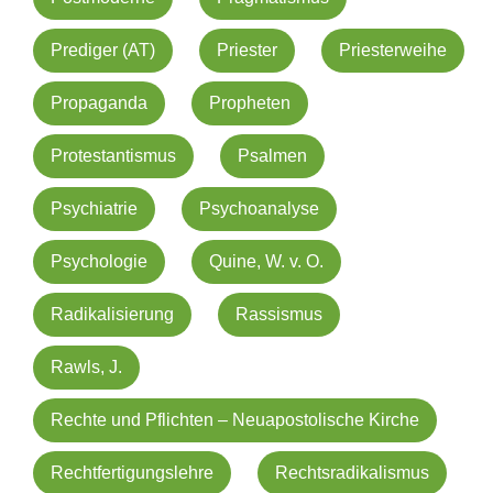
Prediger (AT)
Priester
Priesterweihe
Propaganda
Propheten
Protestantismus
Psalmen
Psychiatrie
Psychoanalyse
Psychologie
Quine, W. v. O.
Radikalisierung
Rassismus
Rawls, J.
Rechte und Pflichten – Neuapostolische Kirche
Rechtfertigungslehre
Rechtsradikalismus