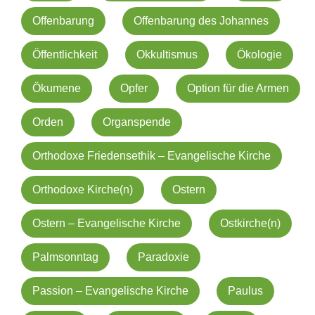
Offenbarung
Offenbarung des Johannes
Öffentlichkeit
Okkultismus
Ökologie
Ökumene
Opfer
Option für die Armen
Orden
Organspende
Orthodoxe Friedensethik – Evangelische Kirche
Orthodoxe Kirche(n)
Ostern
Ostern – Evangelische Kirche
Ostkirche(n)
Palmsonntag
Paradoxie
Passion – Evangelische Kirche
Paulus