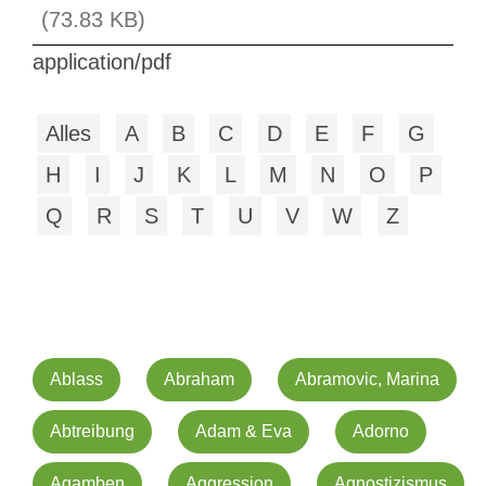
(73.83 KB)
application/pdf
Alles
A
B
C
D
E
F
G
H
I
J
K
L
M
N
O
P
Q
R
S
T
U
V
W
Z
Ablass
Abraham
Abramovic, Marina
Abtreibung
Adam & Eva
Adorno
Agamben
Aggression
Agnostizismus