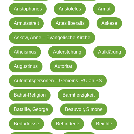
Aristophanes
Aristoteles
Armut
Armutsstreit
Artes liberalis
Askese
Askew, Anne – Evangelische Kirche
Atheismus
Auferstehung
Aufklärung
Augustinus
Autorität
Autoritätspersonen – Gemeins. RU an BS
Bahai-Religion
Barmherzigkeit
Bataille, George
Beauvoir, Simone
Bedürfnisse
Behinderte
Beichte