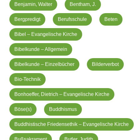
Benjamin, Walter
Bentham, J.
Bergpredigt
Berufsschule
Beten
Bibel – Evangelische Kirche
Bibelkunde – Allgemein
Bibelkunde – Einzelbücher
Bilderverbot
Bio-Technik
Bonhoeffer, Dietrich – Evangelische Kirche
Böse(s)
Buddhismus
Buddhistische Friedensethik – Evangelische Kirche
Bußsakrament
Butler, Judith