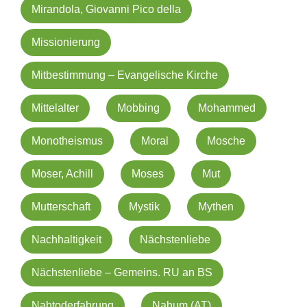
Mirandola, Giovanni Pico della
Missionierung
Mitbestimmung – Evangelische Kirche
Mittelalter
Mobbing
Mohammed
Monotheismus
Moral
Mosche
Moser, Achill
Moses
Mut
Mutterschaft
Mystik
Mythen
Nachhaltigkeit
Nächstenliebe
Nächstenliebe – Gemeins. RU an BS
Nahtoderfahrung
Nahum (AT)