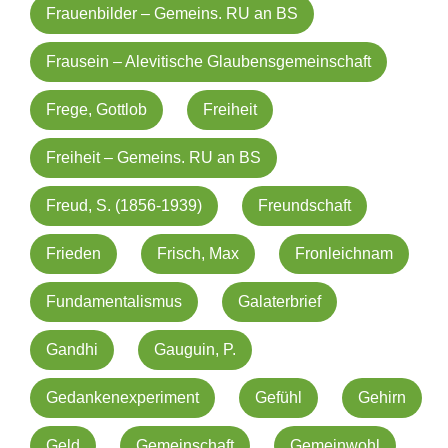
Frauenbilder – Gemeins. RU an BS
Frausein – Alevitische Glaubensgemeinschaft
Frege, Gottlob
Freiheit
Freiheit – Gemeins. RU an BS
Freud, S. (1856-1939)
Freundschaft
Frieden
Frisch, Max
Fronleichnam
Fundamentalismus
Galaterbrief
Gandhi
Gauguin, P.
Gedankenexperiment
Gefühl
Gehirn
Geld
Gemeinschaft
Gemeinwohl