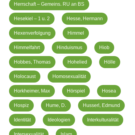
Herrschaft – Gemeins. RU an BS
Hesekiel – 1 u. 2
Hesse, Hermann
Hexenverfolgung
Himmel
Himmelfahrt
Hinduismus
Hiob
Hobbes, Thomas
Hohelied
Hölle
Holocaust
Homosexualität
Horkheimer, Max
Hörspiel
Hosea
Hospiz
Hume, D.
Husserl, Edmund
Identität
Ideologien
Interkulturalität
Intersexualität
Islam