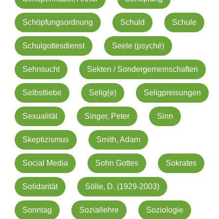
Schöpfungsordnung
Schuld
Schule
Schulgottesdienst
Seele (psyché)
Sehnsucht
Sekten / Sondergemeinschaften
Selbstliebe
Selig(e)
Seligpreisungen
Sexualität
Singer, Peter
Sinn
Skeptizismus
Smith, Adam
Social Media
Sohn Gottes
Sokrates
Solidarität
Sölle, D. (1929-2003)
Sonntag
Soziallehre
Soziologie