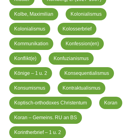
Kolbe, Maximilian
Kolonialismus
Kolonialismus
Kolosserbrief
Kommunikation
Konfession(en)
Konflikt(e)
Konfuzianismus
Könige – 1 u. 2
Konsequentialismus
Konsumismus
Kontraktualismus
Koptisch-orthodoxes Christentum
Koran
Koran – Gemeins. RU an BS
Korintherbrief – 1 u. 2