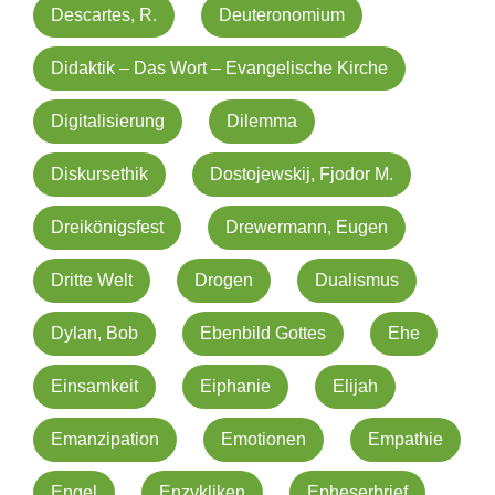
Descartes, R.
Deuteronomium
Didaktik – Das Wort – Evangelische Kirche
Digitalisierung
Dilemma
Diskursethik
Dostojewskij, Fjodor M.
Dreikönigsfest
Drewermann, Eugen
Dritte Welt
Drogen
Dualismus
Dylan, Bob
Ebenbild Gottes
Ehe
Einsamkeit
Eiphanie
Elijah
Emanzipation
Emotionen
Empathie
Engel
Enzykliken
Epheserbrief