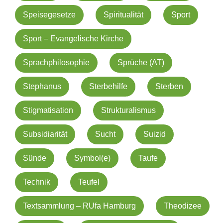
Speisegesetze
Spiritualität
Sport
Sport – Evangelische Kirche
Sprachphilosophie
Sprüche (AT)
Stephanus
Sterbehilfe
Sterben
Stigmatisation
Strukturalismus
Subsidiarität
Sucht
Suizid
Sünde
Symbol(e)
Taufe
Technik
Teufel
Textsammlung – RUfa Hamburg
Theodizee