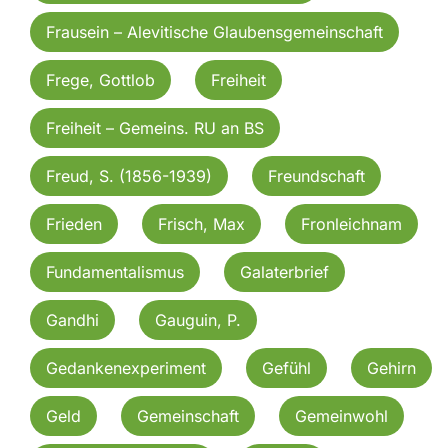
Frausein – Alevitische Glaubensgemeinschaft
Frege, Gottlob
Freiheit
Freiheit – Gemeins. RU an BS
Freud, S. (1856-1939)
Freundschaft
Frieden
Frisch, Max
Fronleichnam
Fundamentalismus
Galaterbrief
Gandhi
Gauguin, P.
Gedankenexperiment
Gefühl
Gehirn
Geld
Gemeinschaft
Gemeinwohl