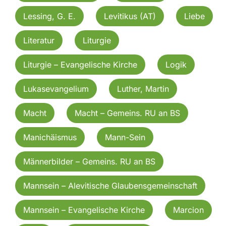
Lessing, G. E.
Levitikus (AT)
Liebe
Literatur
Liturgie
Liturgie – Evangelische Kirche
Logik
Lukasevangelium
Luther, Martin
Macht
Macht – Gemeins. RU an BS
Manichäismus
Mann-Sein
Männerbilder – Gemeins. RU an BS
Mannsein – Alevitische Glaubensgemeinschaft
Mannsein – Evangelische Kirche
Marcion