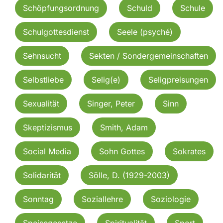
Schöpfungsordnung
Schuld
Schule
Schulgottesdienst
Seele (psyché)
Sehnsucht
Sekten / Sondergemeinschaften
Selbstliebe
Selig(e)
Seligpreisungen
Sexualität
Singer, Peter
Sinn
Skeptizismus
Smith, Adam
Social Media
Sohn Gottes
Sokrates
Solidarität
Sölle, D. (1929-2003)
Sonntag
Soziallehre
Soziologie
Speisegesetze
Spiritualität
Sport