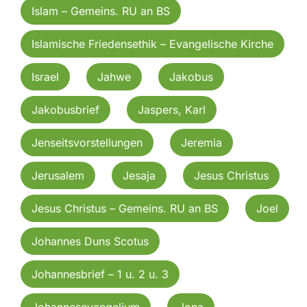
Islam – Gemeins. RU an BS
Islamische Friedensethik – Evangelische Kirche
Israel
Jahwe
Jakobus
Jakobusbrief
Jaspers, Karl
Jenseitsvorstellungen
Jeremia
Jerusalem
Jesaja
Jesus Christus
Jesus Christus – Gemeins. RU an BS
Joel
Johannes Duns Scotus
Johannesbrief – 1 u. 2 u. 3
Johannesevangelium
Jona