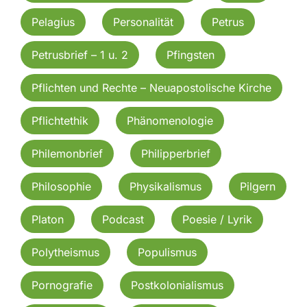
Pelagius
Personalität
Petrus
Petrusbrief – 1 u. 2
Pfingsten
Pflichten und Rechte – Neuapostolische Kirche
Pflichtethik
Phänomenologie
Philemonbrief
Philipperbrief
Philosophie
Physikalismus
Pilgern
Platon
Podcast
Poesie / Lyrik
Polytheismus
Populismus
Pornografie
Postkolonialismus