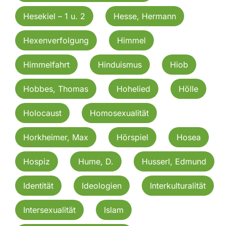
Hesekiel – 1 u. 2
Hesse, Hermann
Hexenverfolgung
Himmel
Himmelfahrt
Hinduismus
Hiob
Hobbes, Thomas
Hohelied
Hölle
Holocaust
Homosexualität
Horkheimer, Max
Hörspiel
Hosea
Hospiz
Hume, D.
Husserl, Edmund
Identität
Ideologien
Interkulturalität
Intersexualität
Islam