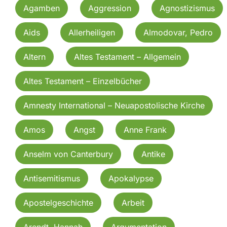
Agamben
Aggression
Agnostizismus
Aids
Allerheiligen
Almodovar, Pedro
Altern
Altes Testament – Allgemein
Altes Testament – Einzelbücher
Amnesty International – Neuapostolische Kirche
Amos
Angst
Anne Frank
Anselm von Canterbury
Antike
Antisemitismus
Apokalypse
Apostelgeschichte
Arbeit
Arendt, Hannah
Argumentation