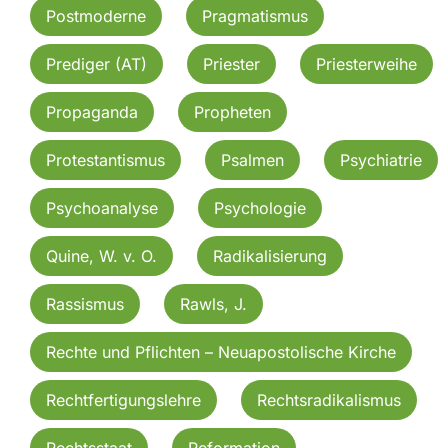
Postmoderne
Pragmatismus
Prediger (AT)
Priester
Priesterweihe
Propaganda
Propheten
Protestantismus
Psalmen
Psychiatrie
Psychoanalyse
Psychologie
Quine, W. v. O.
Radikalisierung
Rassismus
Rawls, J.
Rechte und Pflichten – Neuapostolische Kirche
Rechtfertigungslehre
Rechtsradikalismus
Rechtsstaat
Reformation