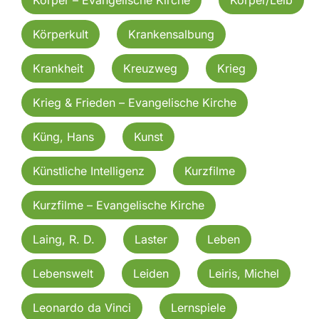
Körperkult
Krankensalbung
Krankheit
Kreuzweg
Krieg
Krieg & Frieden – Evangelische Kirche
Küng, Hans
Kunst
Künstliche Intelligenz
Kurzfilme
Kurzfilme – Evangelische Kirche
Laing, R. D.
Laster
Leben
Lebenswelt
Leiden
Leiris, Michel
Leonardo da Vinci
Lernspiele