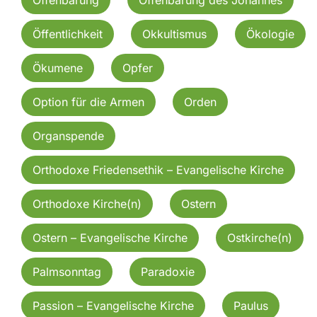
Öffentlichkeit
Okkultismus
Ökologie
Ökumene
Opfer
Option für die Armen
Orden
Organspende
Orthodoxe Friedensethik – Evangelische Kirche
Orthodoxe Kirche(n)
Ostern
Ostern – Evangelische Kirche
Ostkirche(n)
Palmsonntag
Paradoxie
Passion – Evangelische Kirche
Paulus