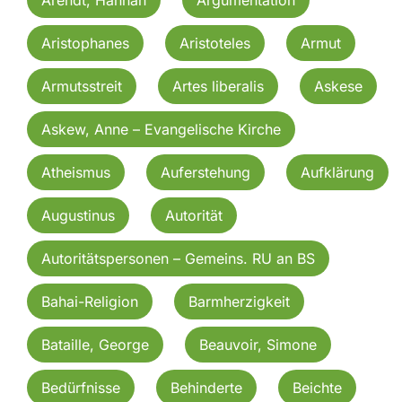
Aristophanes
Aristoteles
Armut
Armutsstreit
Artes liberalis
Askese
Askew, Anne – Evangelische Kirche
Atheismus
Auferstehung
Aufklärung
Augustinus
Autorität
Autoritätspersonen – Gemeins. RU an BS
Bahai-Religion
Barmherzigkeit
Bataille, George
Beauvoir, Simone
Bedürfnisse
Behinderte
Beichte