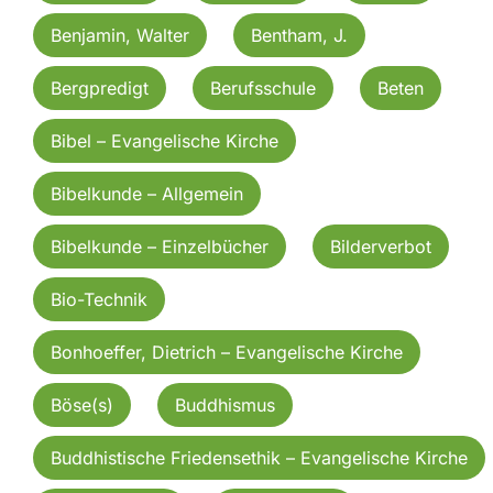
Benjamin, Walter
Bentham, J.
Bergpredigt
Berufsschule
Beten
Bibel – Evangelische Kirche
Bibelkunde – Allgemein
Bibelkunde – Einzelbücher
Bilderverbot
Bio-Technik
Bonhoeffer, Dietrich – Evangelische Kirche
Böse(s)
Buddhismus
Buddhistische Friedensethik – Evangelische Kirche