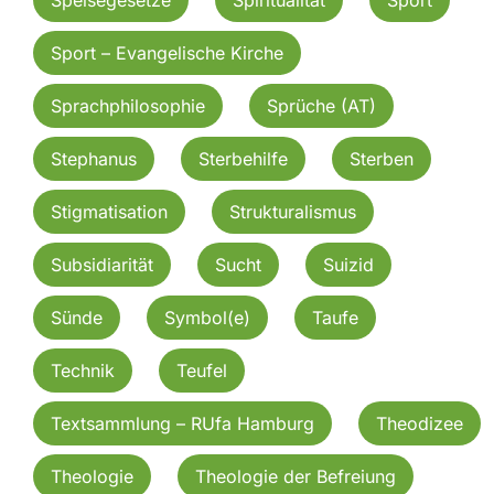
Sport – Evangelische Kirche
Sprachphilosophie
Sprüche (AT)
Stephanus
Sterbehilfe
Sterben
Stigmatisation
Strukturalismus
Subsidiarität
Sucht
Suizid
Sünde
Symbol(e)
Taufe
Technik
Teufel
Textsammlung – RUfa Hamburg
Theodizee
Theologie
Theologie der Befreiung