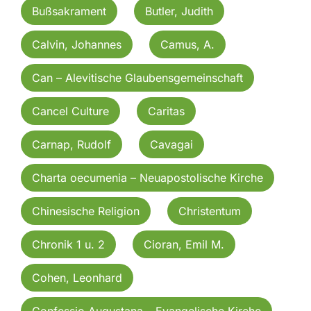
Bußsakrament
Butler, Judith
Calvin, Johannes
Camus, A.
Can – Alevitische Glaubensgemeinschaft
Cancel Culture
Caritas
Carnap, Rudolf
Cavagai
Charta oecumenia – Neuapostolische Kirche
Chinesische Religion
Christentum
Chronik 1 u. 2
Cioran, Emil M.
Cohen, Leonhard
Confessio Augustana – Evangelische Kirche