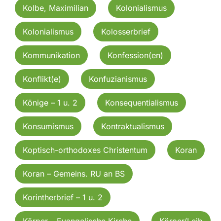
Kolbe, Maximilian
Kolonialismus
Kolonialismus
Kolosserbrief
Kommunikation
Konfession(en)
Konflikt(e)
Konfuzianismus
Könige – 1 u. 2
Konsequentialismus
Konsumismus
Kontraktualismus
Koptisch-orthodoxes Christentum
Koran
Koran – Gemeins. RU an BS
Korintherbrief – 1 u. 2
Körper – Evangelische Kirche
Körper/Leib