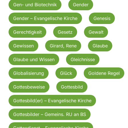
Gen- und Biotechnik
Gender
Gender – Evangelische Kirche
Genesis
Gerechtigkeit
Gesetz
Gewalt
Gewissen
Girard, Rene
Glaube
Glaube und Wissen
Gleichnisse
Globalisierung
Glück
Goldene Regel
Gottesbeweise
Gottesbild
Gottesbild(er) – Evangelische Kirche
Gottesbilder – Gemeins. RU an BS
Gottesdienst – Evangelische Kirche