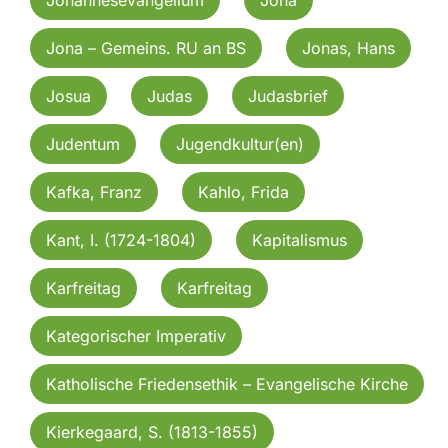
Jona – Gemeins. RU an BS
Jonas, Hans
Josua
Judas
Judasbrief
Judentum
Jugendkultur(en)
Kafka, Franz
Kahlo, Frida
Kant, I. (1724-1804)
Kapitalismus
Karfreitag
Karfreitag
Kategorischer Imperativ
Katholische Friedensethik – Evangelische Kirche
Kierkegaard, S. (1813-1855)