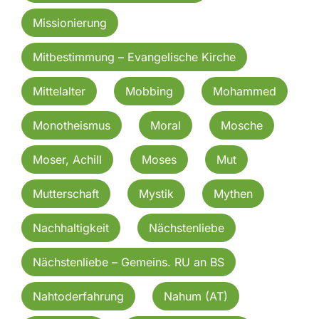
Missionierung
Mitbestimmung – Evangelische Kirche
Mittelalter
Mobbing
Mohammed
Monotheismus
Moral
Mosche
Moser, Achill
Moses
Mut
Mutterschaft
Mystik
Mythen
Nachhaltigkeit
Nächstenliebe
Nächstenliebe – Gemeins. RU an BS
Nahtoderfahrung
Nahum (AT)