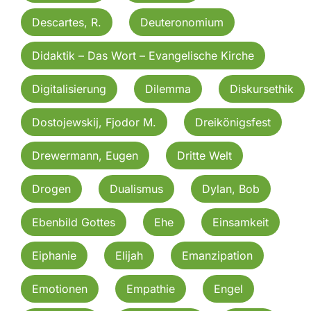
Descartes, R.
Deuteronomium
Didaktik – Das Wort – Evangelische Kirche
Digitalisierung
Dilemma
Diskursethik
Dostojewskij, Fjodor M.
Dreikönigsfest
Drewermann, Eugen
Dritte Welt
Drogen
Dualismus
Dylan, Bob
Ebenbild Gottes
Ehe
Einsamkeit
Eiphanie
Elijah
Emanzipation
Emotionen
Empathie
Engel