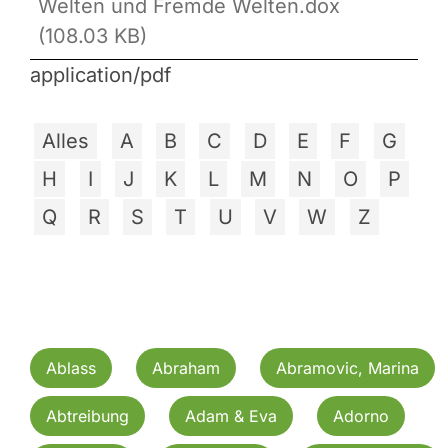
Welten und Fremde Welten.dox
(108.03 KB)
application/pdf
Alles
A
B
C
D
E
F
G
H
I
J
K
L
M
N
O
P
Q
R
S
T
U
V
W
Z
Ablass
Abraham
Abramovic, Marina
Abtreibung
Adam & Eva
Adorno