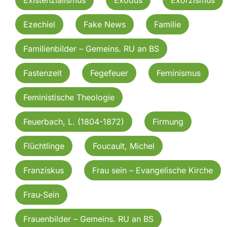
Ezechiel
Fake News
Familie
Familienbilder – Gemeins. RU an BS
Fastenzeit
Fegefeuer
Feminismus
Feministische Theologie
Feuerbach, L. (1804-1872)
Firmung
Flüchtlinge
Foucault, Michel
Franziskus
Frau sein – Evangelische Kirche
Frau-Sein
Frauenbilder – Gemeins. RU an BS