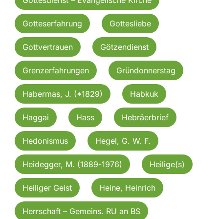
Gotteserfahrung
Gottesliebe
Gottvertrauen
Götzendienst
Grenzerfahrungen
Gründonnerstag
Habermas, J. (*1829)
Habkuk
Haggai
Hass
Hebräerbrief
Hedonismus
Hegel, G. W. F.
Heidegger, M. (1889-1976)
Heilige(s)
Heiliger Geist
Heine, Heinrich
Herrschaft – Gemeins. RU an BS