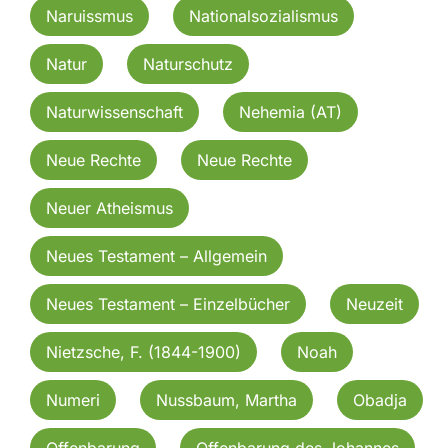
Naruissmus
Nationalsozialismus
Natur
Naturschutz
Naturwissenschaft
Nehemia (AT)
Neue Rechte
Neue Rechte
Neuer Atheismus
Neues Testament – Allgemein
Neues Testament – Einzelbücher
Neuzeit
Nietzsche, F. (1844-1900)
Noah
Numeri
Nussbaum, Martha
Obadja
Offenbarung
Offenbarung des Johannes