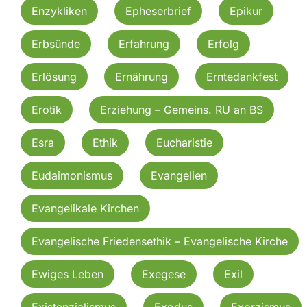
Enzykliken
Epheserbrief
Epikur
Erbsünde
Erfahrung
Erfolg
Erlösung
Ernährung
Erntedankfest
Erotik
Erziehung – Gemeins. RU an BS
Esra
Ethik
Eucharistie
Eudaimonismus
Evangelien
Evangelikale Kirchen
Evangelische Friedensethik – Evangelische Kirche
Ewiges Leben
Exegese
Exil
Existenzialismus
Exodus
Exorzismus