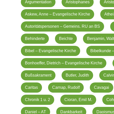
Argumentation
Aristophanes
Arist
Askew, Anne – Evangelische Kirche
Athe
Autoritätspersonen – Gemeins. RU an BS
Behinderte
Beichte
Benjamin, Walt
Bibel – Evangelische Kirche
Bibelkunde –
Bonhoeffer, Dietrich – Evangelische Kirche
Bußsakrament
Butler, Judith
Calvi
Caritas
Carnap, Rudolf
Cavagai
Chronik 1 u. 2
Cioran, Emil M.
Coh
Daniel – AT
Dankbarkeit
Daoismu