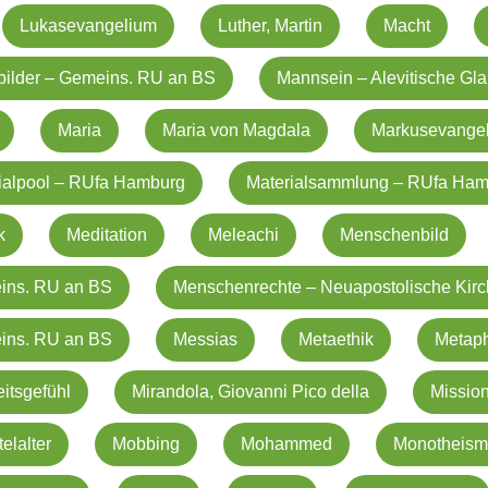
Lukasevangelium
Luther, Martin
Macht
ilder – Gemeins. RU an BS
Mannsein – Alevitische Gl
Maria
Maria von Magdala
Markusevange
ialpool – RUfa Hamburg
Materialsammlung – RUfa Ha
k
Meditation
Meleachi
Menschenbild
ins. RU an BS
Menschenrechte – Neuapostolische Kir
ins. RU an BS
Messias
Metaethik
Metap
itsgefühl
Mirandola, Giovanni Pico della
Missio
telalter
Mobbing
Mohammed
Monotheism