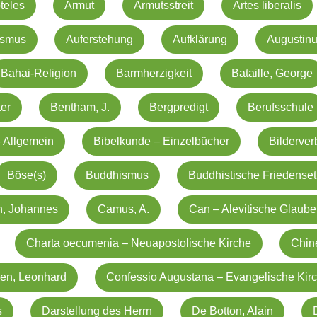
oteles
Armut
Armutsstreit
Artes liberalis
ismus
Auferstehung
Aufklärung
Augustin
Bahai-Religion
Barmherzigkeit
Bataille, George
er
Bentham, J.
Bergpredigt
Berufsschule
 Allgemein
Bibelkunde – Einzelbücher
Bilderver
Böse(s)
Buddhismus
Buddhistische Friedenset
n, Johannes
Camus, A.
Can – Alevitische Glaub
Charta oecumenia – Neuapostolische Kirche
Chin
en, Leonhard
Confessio Augustana – Evangelische Kir
s
Darstellung des Herrn
De Botton, Alain