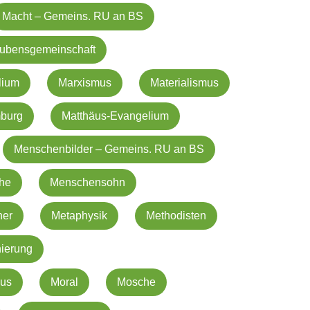
Macht – Gemeins. RU an BS
aubensgemeinschaft
lium
Marxismus
Materialismus
mburg
Matthäus-Evangelium
Menschenbilder – Gemeins. RU an BS
che
Menschensohn
her
Metaphysik
Methodisten
nierung
us
Moral
Mosche