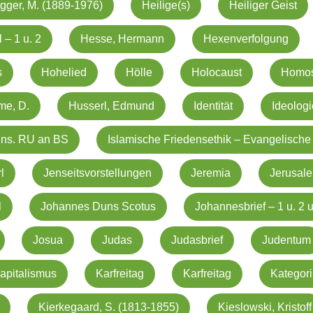
gger, M. (1889-1976)
Heilige(s)
Heiliger Geist
 – 1 u. 2
Hesse, Hermann
Hexenverfolgung
s
Hohelied
Hölle
Holocaust
Homos
me, D.
Husserl, Edmund
Identität
Ideolog
ins. RU an BS
Islamische Friedensethik – Evangelische
l
Jenseitsvorstellungen
Jeremia
Jerusal
l
Johannes Duns Scotus
Johannesbrief – 1 u. 2 u
Josua
Judas
Judasbrief
Judentum
apitalismus
Karfreitag
Karfreitag
Kategori
Kierkegaard, S. (1813-1855)
Kieslowski, Kristoff