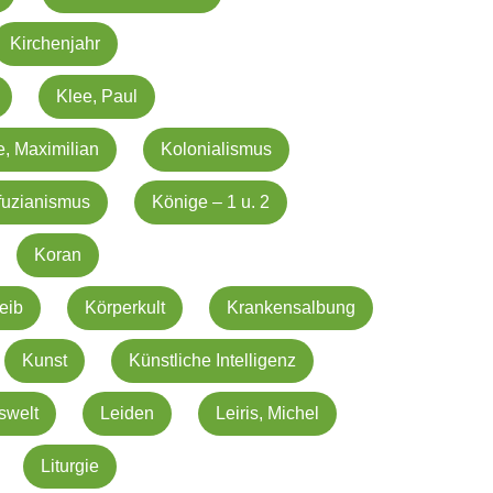
Kirchenjahr
Klee, Paul
e, Maximilian
Kolonialismus
fuzianismus
Könige – 1 u. 2
Koran
eib
Körperkult
Krankensalbung
Kunst
Künstliche Intelligenz
swelt
Leiden
Leiris, Michel
Liturgie