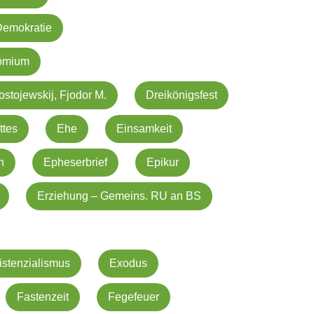
Demokratie
omium
ostojewskij, Fjodor M.
Dreikönigsfest
ttes
Ehe
Einsamkeit
n
Epheserbrief
Epikur
Erziehung – Gemeins. RU an BS
istenzialismus
Exodus
Fastenzeit
Fegefeuer