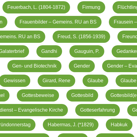
Feuerbach, L. (1804-1872)
Firmung
Flüchtli
in
Frauenbilder – Gemeins. RU an BS
Frausein –
 Gemeins. RU an BS
Freud, S. (1856-1939)
Freund
Galaterbrief
Gandhi
Gauguin, P.
Gedanke
Gen- und Biotechnik
Gender
Gender – Eva
Gewissen
Girard, Rene
Glaube
Glaube
el
Gottesbeweise
Gottesbild
Gottesbild(e
dienst – Evangelische Kirche
Gotteserfahrung
Go
ründonnerstag
Habermas, J. (*1829)
Habkuk