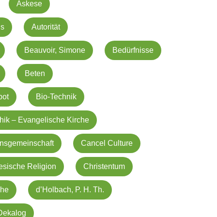
Askese
us
Autorität
Beauvoir, Simone
Bedürfnisse
Beten
bot
Bio-Technik
hik – Evangelische Kirche
ensgemeinschaft
Cancel Culture
esische Religion
Christentum
che
d’Holbach, P. H. Th.
Dekalog