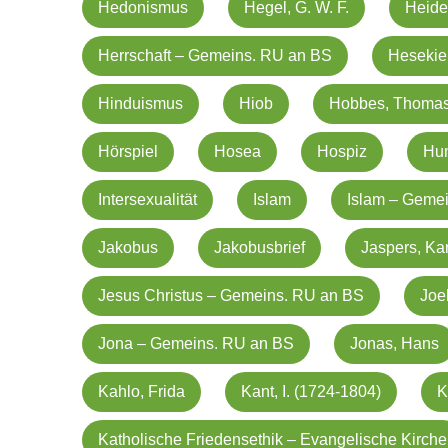
Hedonismus
Hegel, G. W. F.
Heide
Herrschaft – Gemeins. RU an BS
Hesekiel
Hinduismus
Hiob
Hobbes, Thoma
Hörspiel
Hosea
Hospiz
Hu
Intersexualität
Islam
Islam – Geme
Jakobus
Jakobusbrief
Jaspers, Kar
Jesus Christus – Gemeins. RU an BS
Joe
Jona – Gemeins. RU an BS
Jonas, Hans
Kahlo, Frida
Kant, I. (1724-1804)
K
Katholische Friedensethik – Evangelische Kirche