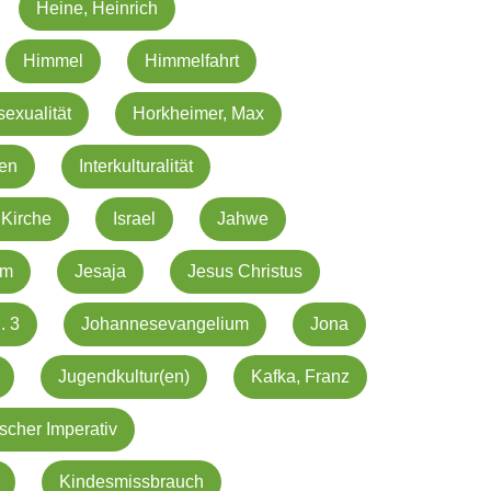
Heine, Heinrich
Himmel
Himmelfahrt
exualität
Horkheimer, Max
ien
Interkulturalität
 Kirche
Israel
Jahwe
em
Jesaja
Jesus Christus
. 3
Johannesevangelium
Jona
Jugendkultur(en)
Kafka, Franz
scher Imperativ
Kindesmissbrauch