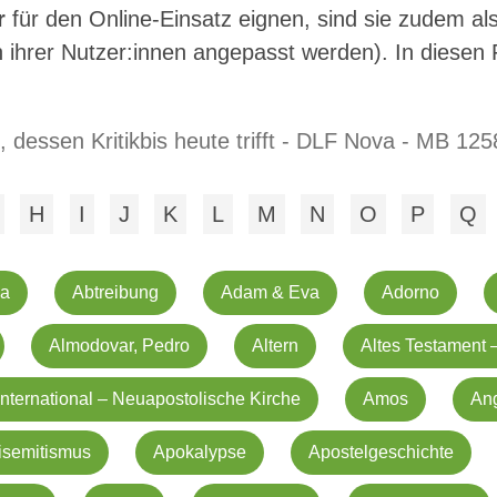
r
für den Online-Einsatz eignen, sind sie zudem al
 ihrer Nutzer:innen angepasst werden). In diesen 
d, dessen Kritikbis heute trifft - DLF Nova - MB 12
H
I
J
K
L
M
N
O
P
Q
na
Abtreibung
Adam & Eva
Adorno
Almodovar, Pedro
Altern
Altes Testament 
nternational – Neuapostolische Kirche
Amos
An
isemitismus
Apokalypse
Apostelgeschichte