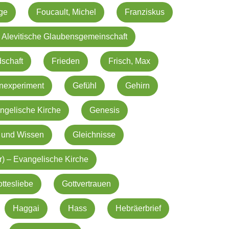
nge
Foucault, Michel
Franziskus
 Alevitische Glaubensgemeinschaft
schaft
Frieden
Frisch, Max
nexperiment
Gefühl
Gehirn
ngelische Kirche
Genesis
 und Wissen
Gleichnisse
r) – Evangelische Kirche
ttesliebe
Gottvertrauen
Haggai
Hass
Hebräerbrief