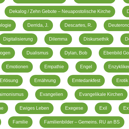
Dekalog / Zehn Gebote – Neuapostolische Kirche
logie
Derrida, J.
Descartes, R.
Deuteron
Digitalisierung
Dilemma
Diskursethik
D
rogen
Dualismus
Dylan, Bob
Ebenbild Go
Emotionen
Empathie
Engel
Enzyklike
Erlösung
Ernährung
Erntedankfest
Erotik
aimonismus
Evangelien
Evangelikale Kirchen
he
Ewiges Leben
Exegese
Exil
Ex
Familie
Familienbilder – Gemeins. RU an BS