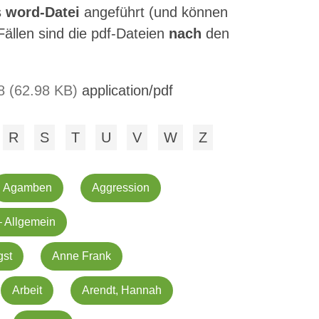
s
word-Datei
angeführt (und können
Fällen sind die pdf-Dateien
nach
den
58 (62.98 KB)
application/pdf
R
S
T
U
V
W
Z
Agamben
Aggression
– Allgemein
gst
Anne Frank
Arbeit
Arendt, Hannah