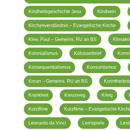
Kindheitsgeschichte Jesu
Kindsein
Kirchenverständnis – Evangelische Kirche
Klee, Paul – Gemeins. RU an BS
Klimakr
Kolonialismus
Kolosserbrief
Kommu
Konsequentialismus
Konsumismus
Koran – Gemeins. RU an BS
Korintherbrie
Krankheit
Kreuzweg
Krieg
Kurzfilme
Kurzfilme – Evangelische Kirch
Leonardo da Vinci
Lernspiele
Less