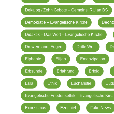
Dekalog / Zehn Gebote – Gemeins. RU an BS
Demokratie – Evangelische Kirche
Deonto
Didaktik – Das Wort – Evangelische Kirche
Drewermann, Eugen
Dritte Welt
D
Eiphanie
Elijah
Emanzipation
Erbsünde
Erfahrung
Erfolg
Esra
Ethik
Eucharistie
Eud
Evangelische Friedensethik – Evangelische Kirc
Exorzismus
Ezechiel
Fake News