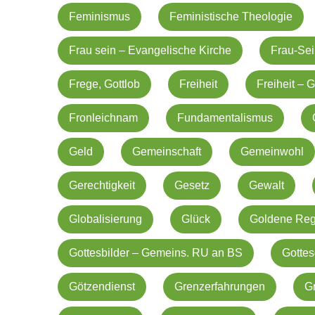
Feminismus
Feministische Theologie
Frau sein – Evangelische Kirche
Frau-Se
Frege, Gottlob
Freiheit
Freiheit –
Fronleichnam
Fundamentalismus
Geld
Gemeinschaft
Gemeinwohl
Gerechtigkeit
Gesetz
Gewalt
Globalisierung
Glück
Goldene Reg
Gottesbilder – Gemeins. RU an BS
Gottes
Götzendienst
Grenzerfahrungen
G