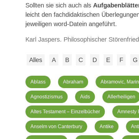
Sollten sie sich auch als
Aufgabenblätte
leicht den fachdidaktischen Überlegungen
jeweiligen word-Datein angeführt.
Karl Jaspers. Philosophischer Störenfrie
Alles
A
B
C
D
E
F
G
Ablass
Abraham
Abramovic, Mari
Agnostizismus
Aids
Allerheiligen
Altes Testament – Einzelbücher
Amnesty I
Anselm von Canterbury
Antike
Ant