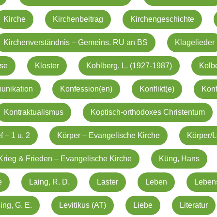
Kirche
Kirchenbeitrag
Kirchengeschichte
Kirchenverständnis – Gemeins. RU an BS
Klagelieder
ise
Kloster
Kohlberg, L. (1927-1987)
Kolb
nikation
Konfession(en)
Konflikt(e)
Kon
Kontraktualismus
Koptisch-orthodoxes Christentum
f – 1 u. 2
Körper – Evangelische Kirche
Körper/L
Krieg & Frieden – Evangelische Kirche
Küng, Hans
e
Laing, R. D.
Laster
Leben
Leben
ing, G. E.
Levitikus (AT)
Liebe
Literatur