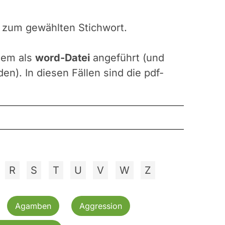
n zum gewählten Stichwort.
udem als
word-Datei
angeführt (und
n). In diesen Fällen sind die pdf-
R
S
T
U
V
W
Z
Agamben
Aggression