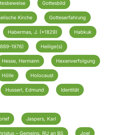
tesbeweise
Gottesbild
elische Kirche
Gotteserfahrung
Habermas, J. (*1829)
Habkuk
1889-1976)
Heilige(s)
Hesse, Hermann
Hexenverfolgung
Hölle
Holocaust
Husserl, Edmund
Identität
rief
Jaspers, Karl
hristus – Gemeins. RU an BS
Joel