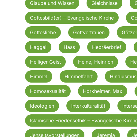
Glaube und Wissen
Gleichnisse
G
Gottesbild(er) – Evangelische Kirche
Go
Gottesliebe
Gottvertrauen
Götzen
Haggai
Hass
Hebräerbrief
Heiliger Geist
Heine, Heinrich
He
Himmel
Himmelfahrt
Hinduismus
Homosexualität
Horkheimer, Max
Ideologien
Interkulturalität
Inters
Islamische Friedensethik – Evangelische Kirch
Jenseitsvorstellungen
Jeremia
J