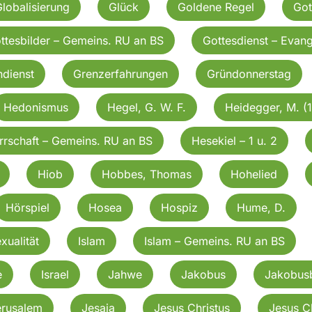
lobalisierung
Glück
Goldene Regel
Got
ttesbilder – Gemeins. RU an BS
Gottesdienst – Evang
dienst
Grenzerfahrungen
Gründonnerstag
Hedonismus
Hegel, G. W. F.
Heidegger, M. (
rrschaft – Gemeins. RU an BS
Hesekiel – 1 u. 2
Hiob
Hobbes, Thomas
Hohelied
Hörspiel
Hosea
Hospiz
Hume, D.
exualität
Islam
Islam – Gemeins. RU an BS
e
Israel
Jahwe
Jakobus
Jakobusb
erusalem
Jesaja
Jesus Christus
Jesus C