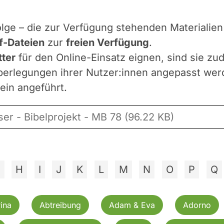
lge – die zur Verfügung stehenden Materialie
f-Dateien
zur
freien Verfügung
.
ter
für den Online-Einsatz eignen, sind sie z
erlegungen ihrer Nutzer:innen angepasst werde
ein angeführt.
r - Bibelprojekt - MB 78 (96.22 KB)
G
H
I
J
K
L
M
N
O
P
Q
ina
Abtreibung
Adam & Eva
Adorno