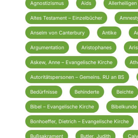
Agnostizismus
Aids
Allerheiligen
Altes Testament – Einzelbücher
Amnesty
Anselm von Canterbury
Antike
A
Argumentation
Aristophanes
Aris
Askew, Anne – Evangelische Kirche
Ath
Autoritätspersonen – Gemeins. RU an BS
Bedürfnisse
Behinderte
Beichte
Bibel – Evangelische Kirche
Bibelkunde
Bonhoeffer, Dietrich – Evangelische Kirche
Bußsakrament
Butler, Judith
Calv