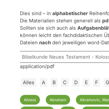
Dies sind – in
alphabetischer
Reihenfo
Die Materialien stehen generell als
pd
Sollten sie sich auch als
Aufgabenblät
können leicht den fachdidaktischen Üb
Dateien
nach
den jeweiligen word-Dat
Bibelkunde Neues Testament - Kolosse
application/pdf
Alles
A
B
C
D
E
F
Ablass
Abraham
Abramovic, Mar