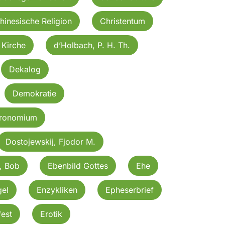
hinesische Religion
Christentum
 Kirche
d’Holbach, P. H. Th.
Dekalog
Demokratie
eronomium
Dostojewskij, Fjodor M.
, Bob
Ebenbild Gottes
Ehe
gel
Enzykliken
Epheserbrief
est
Erotik