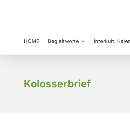
Zum
Inhalt
springen
HOME
Begleitworte
Interkult. Kale
Kolosserbrief