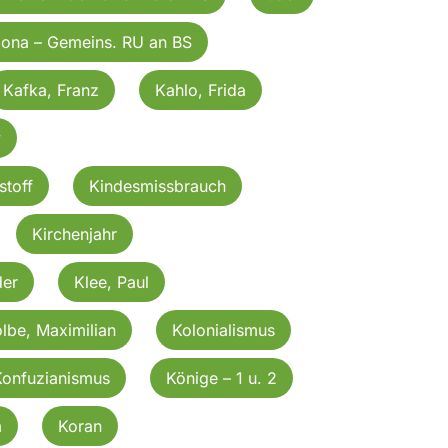
Jona – Gemeins. RU an BS
Kafka, Franz
Kahlo, Frida
v
stoff
Kindesmissbrauch
Kirchenjahr
der
Klee, Paul
lbe, Maximilian
Kolonialismus
Konfuzianismus
Könige – 1 u. 2
m
Koran