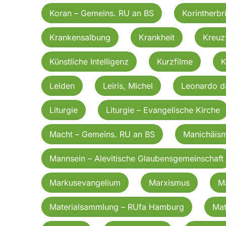
Koran – Gemeins. RU an BS
Korintherbri
Krankensalbung
Krankheit
Kreu
Künstliche Intelligenz
Kurzfilme
K
Leiden
Leiris, Michel
Leonardo d
Liturgie
Liturgie – Evangelische Kirche
Macht – Gemeins. RU an BS
Manichäis
Mannsein – Alevitische Glaubensgemeinschaft
Markusevangelium
Marxismus
Ma
Materialsammlung – RUfa Hamburg
Mat