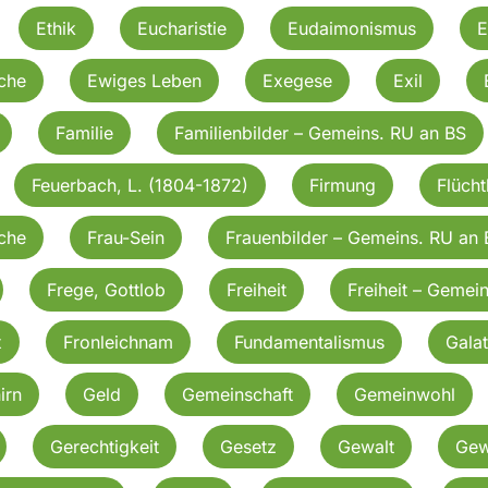
Ethik
Eucharistie
Eudaimonismus
E
rche
Ewiges Leben
Exegese
Exil
Familie
Familienbilder – Gemeins. RU an BS
Feuerbach, L. (1804-1872)
Firmung
Flücht
rche
Frau-Sein
Frauenbilder – Gemeins. RU an 
Frege, Gottlob
Freiheit
Freiheit – Gemei
x
Fronleichnam
Fundamentalismus
Galat
irn
Geld
Gemeinschaft
Gemeinwohl
Gerechtigkeit
Gesetz
Gewalt
Gew