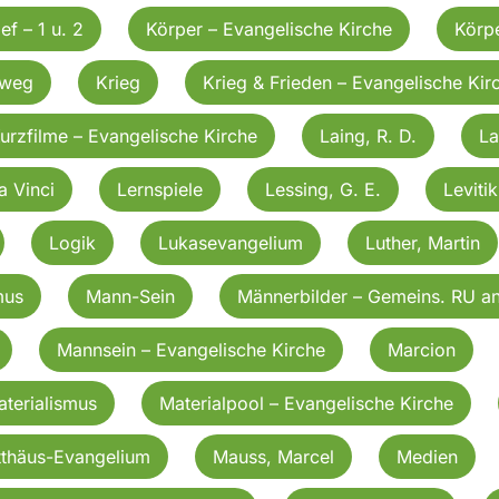
ef – 1 u. 2
Körper – Evangelische Kirche
Körpe
zweg
Krieg
Krieg & Frieden – Evangelische Kir
urzfilme – Evangelische Kirche
Laing, R. D.
La
a Vinci
Lernspiele
Lessing, G. E.
Leviti
Logik
Lukasevangelium
Luther, Martin
mus
Mann-Sein
Männerbilder – Gemeins. RU a
Mannsein – Evangelische Kirche
Marcion
terialismus
Materialpool – Evangelische Kirche
thäus-Evangelium
Mauss, Marcel
Medien