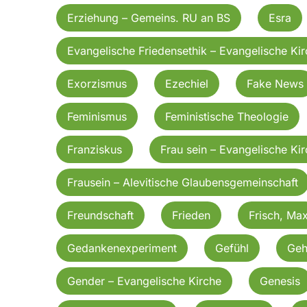
Erziehung – Gemeins. RU an BS
Esra
Evangelische Friedensethik – Evangelische Ki
Exorzismus
Ezechiel
Fake News
Feminismus
Feministische Theologie
Franziskus
Frau sein – Evangelische Ki
Frausein – Alevitische Glaubensgemeinschaft
Freundschaft
Frieden
Frisch, Ma
Gedankenexperiment
Gefühl
Geh
Gender – Evangelische Kirche
Genesis