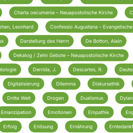
Charta oecumenia – Neuapostolische Kirche
C
ohen, Leonhard
Confessio Augustana – Evangelische
us
Darstellung des Herrn
De Botton, Alain
Dekalog / Zehn Gebote – Neuapostolische Kirche
tologie
Derrida, J.
Descartes, R.
Deut
Digitalisierung
Dilemma
Diskursethik
Dritte Welt
Drogen
Dualismus
Dylan
Emanzipation
Emotionen
Empathie
En
Erfolg
Erlösung
Ernährung
Erntedankf