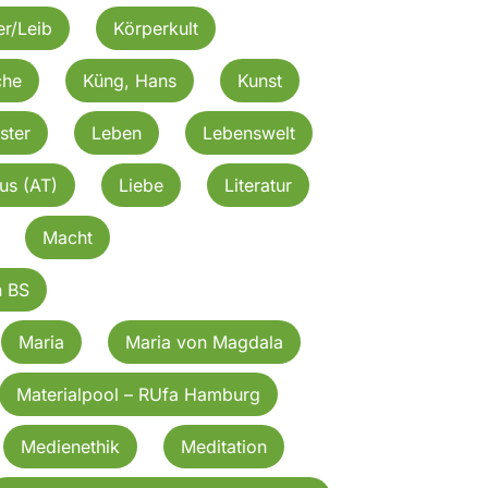
r/Leib
Körperkult
che
Küng, Hans
Kunst
ster
Leben
Lebenswelt
kus (AT)
Liebe
Literatur
Macht
n BS
Maria
Maria von Magdala
Materialpool – RUfa Hamburg
Medienethik
Meditation