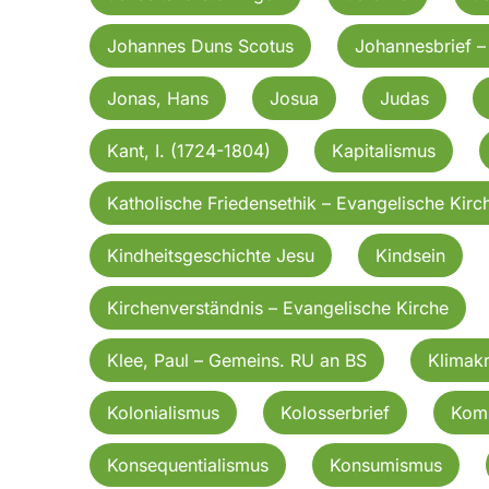
Johannes Duns Scotus
Johannesbrief – 
Jonas, Hans
Josua
Judas
Kant, I. (1724-1804)
Kapitalismus
Katholische Friedensethik – Evangelische Kirc
Kindheitsgeschichte Jesu
Kindsein
Kirchenverständnis – Evangelische Kirche
Klee, Paul – Gemeins. RU an BS
Klimakr
Kolonialismus
Kolosserbrief
Kom
Konsequentialismus
Konsumismus