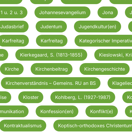
1 u. 2 u. 3
Johannesevangelium
Jona
Judasbrief
Judentum
Jugendkultur(en)
Karfreitag
Karfreitag
Kategorischer Imperati
he
Kierkegaard, S. (1813-1855)
Kieslowski, Kri
Kirche
Kirchenbeitrag
Kirchengeschichte
Kirchenverständnis – Gemeins. RU an BS
Klagelie
ise
Kloster
Kohlberg, L. (1927-1987)
Ko
munikation
Konfession(en)
Konflikt(e)
Kontraktualismus
Koptisch-orthodoxes Christentu