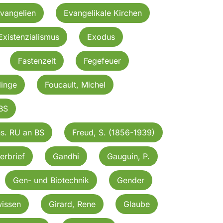
vangelien
Evangelikale Kirchen
Existenzialismus
Exodus
Fastenzeit
Fegefeuer
linge
Foucault, Michel
BS
ns. RU an BS
Freud, S. (1856-1939)
erbrief
Gandhi
Gauguin, P.
Gen- und Biotechnik
Gender
issen
Girard, Rene
Glaube