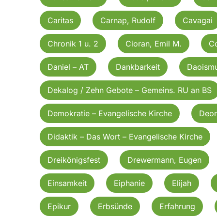
Caritas
Carnap, Rudolf
Cavagai
Chronik 1 u. 2
Cioran, Emil M.
C
Daniel – AT
Dankbarkeit
Daoism
Dekalog / Zehn Gebote – Gemeins. RU an BS
Demokratie – Evangelische Kirche
Deon
Didaktik – Das Wort – Evangelische Kirche
Dreikönigsfest
Drewermann, Eugen
Einsamkeit
Eiphanie
Elijah
Epikur
Erbsünde
Erfahrung