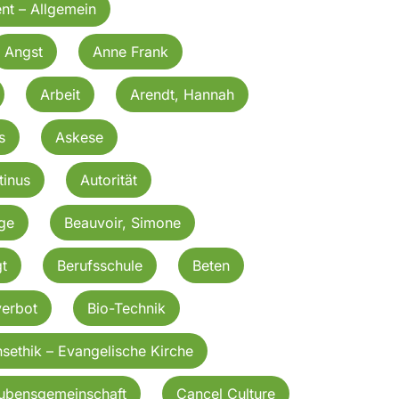
nt – Allgemein
Angst
Anne Frank
Arbeit
Arendt, Hannah
s
Askese
tinus
Autorität
rge
Beauvoir, Simone
t
Berufsschule
Beten
verbot
Bio-Technik
nsethik – Evangelische Kirche
aubensgemeinschaft
Cancel Culture