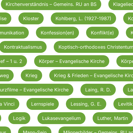
Kirchenverständnis – Gemeins. RU an BS
Klagelie
ise
Kloster
Kohlberg, L. (1927-1987)
Ko
munikation
Konfession(en)
Konflikt(e)
Kontraktualismus
Koptisch-orthodoxes Christentu
ef – 1 u. 2
Körper – Evangelische Kirche
Körpe
zweg
Krieg
Krieg & Frieden – Evangelische Kir
urzfilme – Evangelische Kirche
Laing, R. D.
La
a Vinci
Lernspiele
Lessing, G. E.
Leviti
Logik
Lukasevangelium
Luther, Martin
mus
Mann-Sein
Männerbilder – Gemeins. RU a