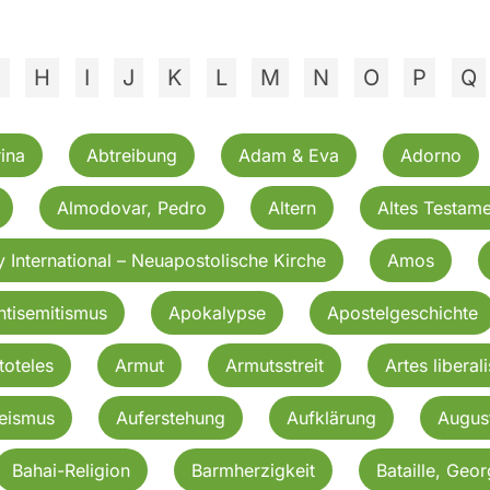
G
H
I
J
K
L
M
N
O
P
Q
ina
Abtreibung
Adam & Eva
Adorno
Almodovar, Pedro
Altern
Altes Testame
 International – Neuapostolische Kirche
Amos
ntisemitismus
Apokalypse
Apostelgeschichte
toteles
Armut
Armutsstreit
Artes liberali
eismus
Auferstehung
Aufklärung
Augus
Bahai-Religion
Barmherzigkeit
Bataille, Geo