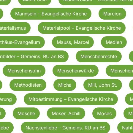
Mannsein – Evangelische Kirche
Marcion
terialismus
Materialpool – Evangelische Kirche
thäus-Evangelium
Mauss, Marcel
Medien
bilder – Gemeins. RU an BS
Menschenrechte
Menschensohn
Menschenwürde
Menschen
Methodisten
Micha
Mill, John St.
erung
Mitbestimmung – Evangelische Kirche
M
l
Mosche
Moser, Achill
Moses
M
iebe
Nächstenliebe – Gemeins. RU an BS
Naht