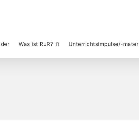
nder
Was ist RuR?
Unterrichtsimpulse/-materi