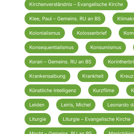
Kirchenverständnis – Evangelische Kirche
Klee, Paul – Gemeins. RU an BS
Klimakr
Kolonialismus
Kolosserbrief
Kom
Konsequentialismus
Konsumismus
Koran – Gemeins. RU an BS
Korintherbri
Krankensalbung
Krankheit
Kreu
Künstliche Intelligenz
Kurzfilme
K
Leiden
Leiris, Michel
Leonardo d
Liturgie
Liturgie – Evangelische Kirche
Macht – Gemeins. RU an BS
Manichäis