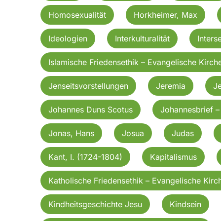
Homosexualität
Horkheimer, Max
Ideologien
Interkulturalität
Inters
Islamische Friedensethik – Evangelische Kirch
Jenseitsvorstellungen
Jeremia
J
Johannes Duns Scotus
Johannesbrief – 
Jonas, Hans
Josua
Judas
Kant, I. (1724-1804)
Kapitalismus
Katholische Friedensethik – Evangelische Kirc
Kindheitsgeschichte Jesu
Kindsein