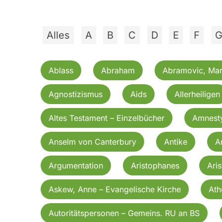
Alles
A
B
C
D
E
F
Ablass
Abraham
Abramovic, Mar
Agnostizismus
Aids
Allerheiligen
Altes Testament – Einzelbücher
Amnesty
Anselm von Canterbury
Antike
A
Argumentation
Aristophanes
Aris
Askew, Anne – Evangelische Kirche
Ath
Autoritätspersonen – Gemeins. RU an BS