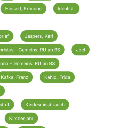
Husserl, Edmund
Identität
rief
Jaspers, Karl
hristus – Gemeins. RU an BS
Joel
Jona – Gemeins. RU an BS
Kafka, Franz
Kahlo, Frida
v
stoff
Kindesmissbrauch
Kirchenjahr