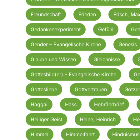
Freundschaft
Frieden
Frisch, Ma
Gedankenexperiment
Gefühl
Geh
Gender – Evangelische Kirche
Genesis
Glaube und Wissen
Gleichnisse
G
Gottesbild(er) – Evangelische Kirche
Go
Gottesliebe
Gottvertrauen
Götzen
Haggai
Hass
Hebräerbrief
Heiliger Geist
Heine, Heinrich
He
Himmel
Himmelfahrt
Hinduismus