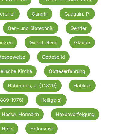
erbrief
Gandhi
Gauguin, P.
Gen- und Biotechnik
Gender
issen
Girard, Rene
Glaube
tesbeweise
Gottesbild
elische Kirche
Gotteserfahrung
Habermas, J. (*1829)
Habkuk
1889-1976)
Heilige(s)
Hesse, Hermann
Hexenverfolgung
Hölle
Holocaust