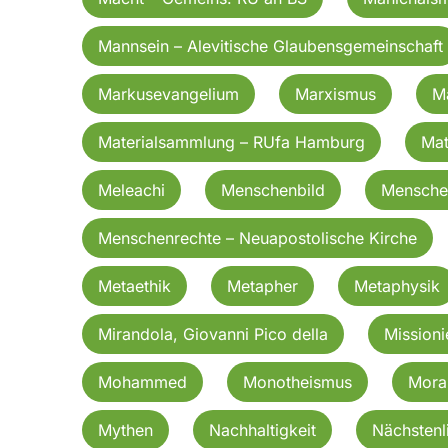
Mannsein – Alevitische Glaubensgemeinschaft
Markusevangelium
Marxismus
Ma
Materialsammlung – RUfa Hamburg
Mat
Meleachi
Menschenbild
Menschen
Menschenrechte – Neuapostolische Kirche
Metaethik
Metapher
Metaphysik
Mirandola, Giovanni Pico della
Missioni
Mohammed
Monotheismus
Mora
Mythen
Nachhaltigkeit
Nächstenl