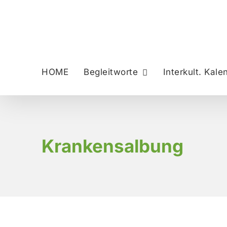
Zum
Inhalt
springen
HOME
Begleitworte
Interkult. Kale
Krankensalbung