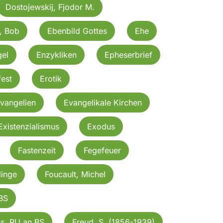
Dostojewskij, Fjodor M.
, Bob
Ebenbild Gottes
Ehe
gel
Enzykliken
Epheserbrief
est
Erotik
vangelien
Evangelikale Kirchen
Existenzialismus
Exodus
Fastenzeit
Fegefeuer
linge
Foucault, Michel
BS
ns. RU an BS
Freud, S. (1856-1939)