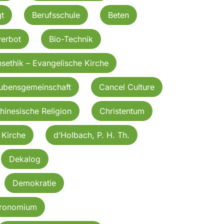
t
Berufsschule
Beten
verbot
Bio-Technik
nsethik – Evangelische Kirche
aubensgemeinschaft
Cancel Culture
hinesische Religion
Christentum
 Kirche
d’Holbach, P. H. Th.
Dekalog
Demokratie
eronomium