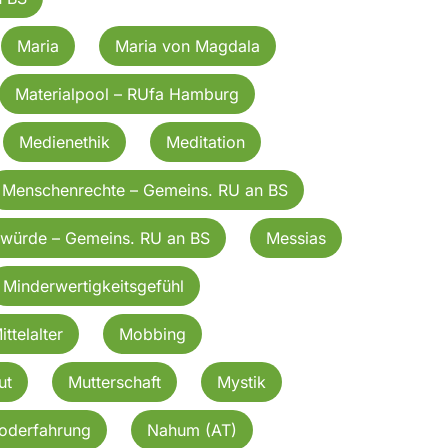
Maria
Maria von Magdala
Materialpool – RUfa Hamburg
Medienethik
Meditation
Menschenrechte – Gemeins. RU an BS
würde – Gemeins. RU an BS
Messias
Minderwertigkeitsgefühl
ittelalter
Mobbing
ut
Mutterschaft
Mystik
oderfahrung
Nahum (AT)