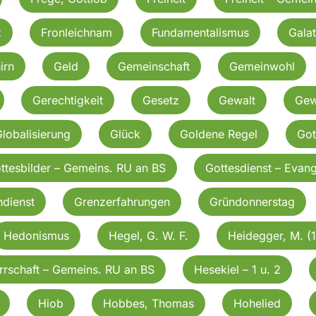
x
Fronleichnam
Fundamentalismus
Galat
irn
Geld
Gemeinschaft
Gemeinwohl
Gerechtigkeit
Gesetz
Gewalt
Gew
lobalisierung
Glück
Goldene Regel
Got
ttesbilder – Gemeins. RU an BS
Gottesdienst – Evang
dienst
Grenzerfahrungen
Gründonnerstag
Hedonismus
Hegel, G. W. F.
Heidegger, M. (
rrschaft – Gemeins. RU an BS
Hesekiel – 1 u. 2
Hiob
Hobbes, Thomas
Hohelied