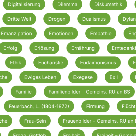
Digitalisierung
Dilemma
Diskursethik
Dritte Welt
Drogen
Dualismus
Dylan
Emanzipation
Emotionen
Empathie
En
Erfolg
Erlösung
Ernährung
Erntedankf
Ethik
Eucharistie
Eudaimonismus
E
rche
Ewiges Leben
Exegese
Exil
Familie
Familienbilder – Gemeins. RU an BS
Feuerbach, L. (1804-1872)
Firmung
Flücht
rche
Frau-Sein
Frauenbilder – Gemeins. RU an 
Frege, Gottlob
Freiheit
Freiheit – Gemei