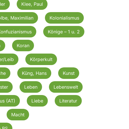
der
Klee, Paul
lbe, Maximilian
Kolonialismus
Konfuzianismus
Könige – 1 u. 2
m
Koran
r/Leib
Körperkult
che
Küng, Hans
Kunst
ster
Leben
Lebenswelt
kus (AT)
Liebe
Literatur
Macht
n BS