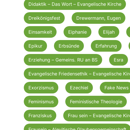
Didaktik – Das Wort – Evangelische Kirche
Dreikönigsfest
Drewermann, Eugen
Einsamkeit
Eiphanie
Elijah
Epikur
Erbsünde
Erfahrung
Erziehung – Gemeins. RU an BS
Esra
Evangelische Friedensethik – Evangelische Ki
Exorzismus
Ezechiel
Fake News
Feminismus
Feministische Theologie
Franziskus
Frau sein – Evangelische Ki
Frausein – Alevitische Glaubensgemeinschaft