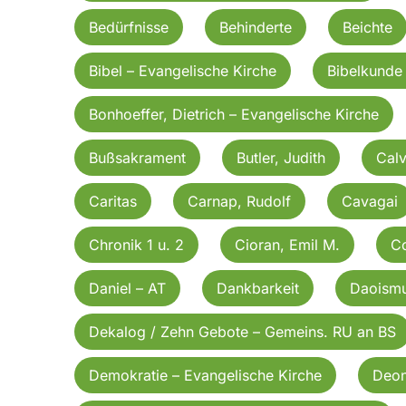
Bedürfnisse
Behinderte
Beichte
Bibel – Evangelische Kirche
Bibelkunde
Bonhoeffer, Dietrich – Evangelische Kirche
Bußsakrament
Butler, Judith
Calv
Caritas
Carnap, Rudolf
Cavagai
Chronik 1 u. 2
Cioran, Emil M.
C
Daniel – AT
Dankbarkeit
Daoism
Dekalog / Zehn Gebote – Gemeins. RU an BS
Demokratie – Evangelische Kirche
Deon