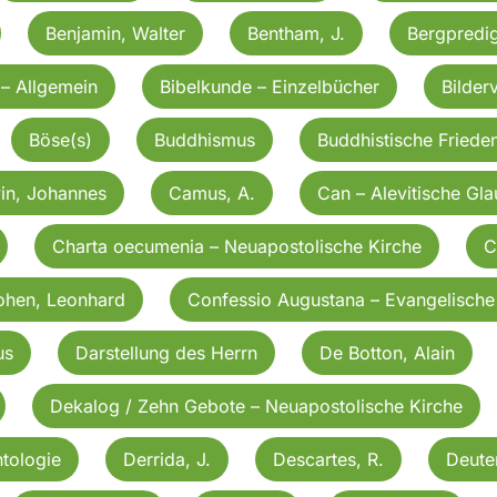
Benjamin, Walter
Bentham, J.
Bergpredig
 – Allgemein
Bibelkunde – Einzelbücher
Bilder
Böse(s)
Buddhismus
Buddhistische Friede
in, Johannes
Camus, A.
Can – Alevitische Gl
Charta oecumenia – Neuapostolische Kirche
C
ohen, Leonhard
Confessio Augustana – Evangelische
us
Darstellung des Herrn
De Botton, Alain
Dekalog / Zehn Gebote – Neuapostolische Kirche
tologie
Derrida, J.
Descartes, R.
Deut