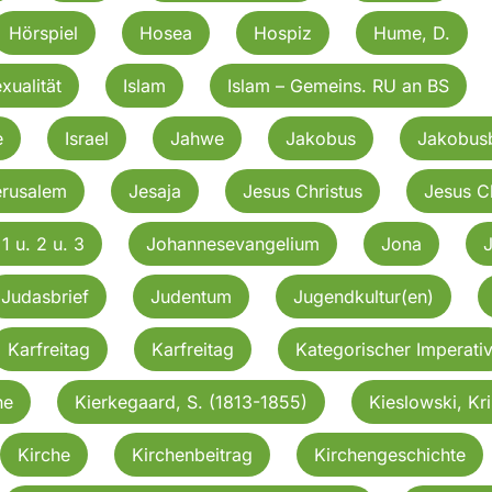
Hörspiel
Hosea
Hospiz
Hume, D.
exualität
Islam
Islam – Gemeins. RU an BS
e
Israel
Jahwe
Jakobus
Jakobusb
erusalem
Jesaja
Jesus Christus
Jesus C
1 u. 2 u. 3
Johannesevangelium
Jona
Judasbrief
Judentum
Jugendkultur(en)
Karfreitag
Karfreitag
Kategorischer Imperati
he
Kierkegaard, S. (1813-1855)
Kieslowski, Kri
Kirche
Kirchenbeitrag
Kirchengeschichte