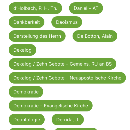
d’Holbach, P. H. Th.
Daniel – AT
Dankbarkeit
Daoismus
Darstellung des Herrn
De Botton, Alain
Dekalog
Dekalog / Zehn Gebote – Gemeins. RU an BS
Dekalog / Zehn Gebote – Neuapostolische Kirche
Demokratie
Demokratie – Evangelische Kirche
Deontologie
Derrida, J.