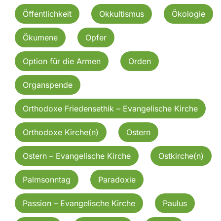
Öffentlichkeit
Okkultismus
Ökologie
Ökumene
Opfer
Option für die Armen
Orden
Organspende
Orthodoxe Friedensethik – Evangelische Kirche
Orthodoxe Kirche(n)
Ostern
Ostern – Evangelische Kirche
Ostkirche(n)
Palmsonntag
Paradoxie
Passion – Evangelische Kirche
Paulus