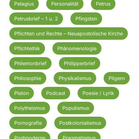
Pelagius
Personalität
Petrus
Petrusbrief – 1 u. 2
Pfingsten
Pflichten und Rechte – Neuapostolische Kirche
Pflichtethik
Phänomenologie
Philemonbrief
Philipperbrief
Philosophie
Physikalismus
Pilgern
Platon
Podcast
Poesie / Lyrik
Polytheismus
Populismus
Pornografie
Postkolonialismus
Postmoderne
Pragmatismus