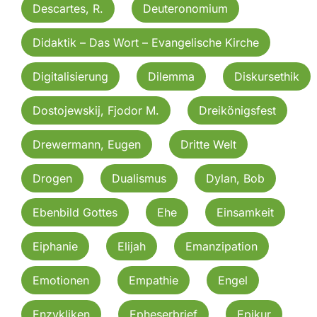
Descartes, R.
Deuteronomium
Didaktik – Das Wort – Evangelische Kirche
Digitalisierung
Dilemma
Diskursethik
Dostojewskij, Fjodor M.
Dreikönigsfest
Drewermann, Eugen
Dritte Welt
Drogen
Dualismus
Dylan, Bob
Ebenbild Gottes
Ehe
Einsamkeit
Eiphanie
Elijah
Emanzipation
Emotionen
Empathie
Engel
Enzykliken
Epheserbrief
Epikur