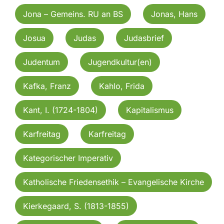
Jona – Gemeins. RU an BS
Jonas, Hans
Josua
Judas
Judasbrief
Judentum
Jugendkultur(en)
Kafka, Franz
Kahlo, Frida
Kant, I. (1724-1804)
Kapitalismus
Karfreitag
Karfreitag
Kategorischer Imperativ
Katholische Friedensethik – Evangelische Kirche
Kierkegaard, S. (1813-1855)