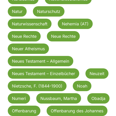
Natur
Naturschutz
Naturwissenschaft
Nehemia (AT)
Neue Rechte
Neue Rechte
Neuer Atheismus
Neues Testament – Allgemein
Neues Testament – Einzelbücher
Neuzeit
Nietzsche, F. (1844-1900)
Noah
Numeri
Nussbaum, Martha
Obadja
Offenbarung
Offenbarung des Johannes