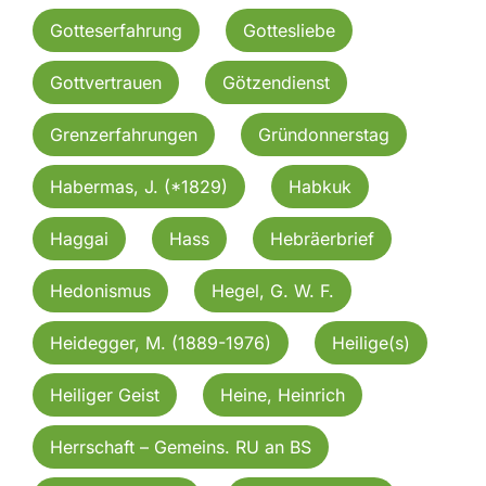
Gotteserfahrung
Gottesliebe
Gottvertrauen
Götzendienst
Grenzerfahrungen
Gründonnerstag
Habermas, J. (*1829)
Habkuk
Haggai
Hass
Hebräerbrief
Hedonismus
Hegel, G. W. F.
Heidegger, M. (1889-1976)
Heilige(s)
Heiliger Geist
Heine, Heinrich
Herrschaft – Gemeins. RU an BS