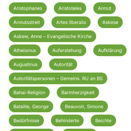
Aristophanes
Aristoteles
Armut
Armutsstreit
Artes liberalis
Askese
Askew, Anne – Evangelische Kirche
Atheismus
Auferstehung
Aufklärung
Augustinus
Autorität
Autoritätspersonen – Gemeins. RU an BS
Bahai-Religion
Barmherzigkeit
Bataille, George
Beauvoir, Simone
Bedürfnisse
Behinderte
Beichte