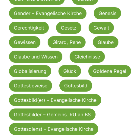
Gender – Evangelische Kirche
Genesis
Gerechtigkeit
Gesetz
Gewalt
Gewissen
Girard, Rene
Glaube
Glaube und Wissen
Gleichnisse
Globalisierung
Glück
Goldene Regel
Gottesbeweise
Gottesbild
Gottesbild(er) – Evangelische Kirche
Gottesbilder – Gemeins. RU an BS
Gottesdienst – Evangelische Kirche