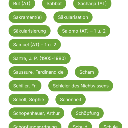
Rut (AT)
Sabbat
Sacharja (AT)
Sakrament(e)
Säkularisation
Säkularisierung
Salomo (AT) – 1 u. 2
Samuel (AT) – 1 u. 2
Sartre, J. P. (1905-1980)
Saussure, Ferdinand de
Scham
Schiller, Fr.
Schleier des Nichtwissens
Scholl, Sophie
Schönheit
Schopenhauer, Arthur
Schöpfung
Schöpfungsordnung
Schuld
Schule