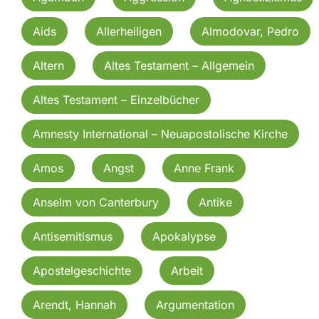
Aids
Allerheiligen
Almodovar, Pedro
Altern
Altes Testament – Allgemein
Altes Testament – Einzelbücher
Amnesty International – Neuapostolische Kirche
Amos
Angst
Anne Frank
Anselm von Canterbury
Antike
Antisemitismus
Apokalypse
Apostelgeschichte
Arbeit
Arendt, Hannah
Argumentation