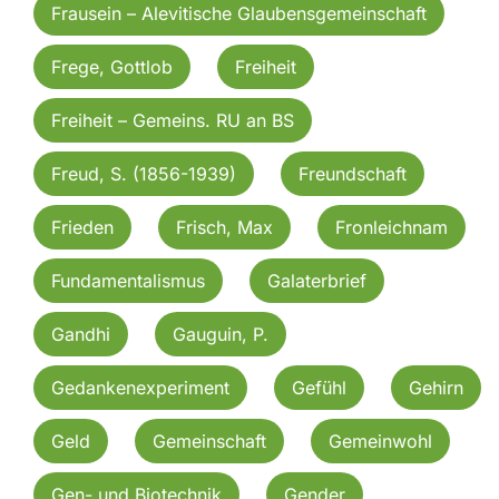
Frausein – Alevitische Glaubensgemeinschaft
Frege, Gottlob
Freiheit
Freiheit – Gemeins. RU an BS
Freud, S. (1856-1939)
Freundschaft
Frieden
Frisch, Max
Fronleichnam
Fundamentalismus
Galaterbrief
Gandhi
Gauguin, P.
Gedankenexperiment
Gefühl
Gehirn
Geld
Gemeinschaft
Gemeinwohl
Gen- und Biotechnik
Gender