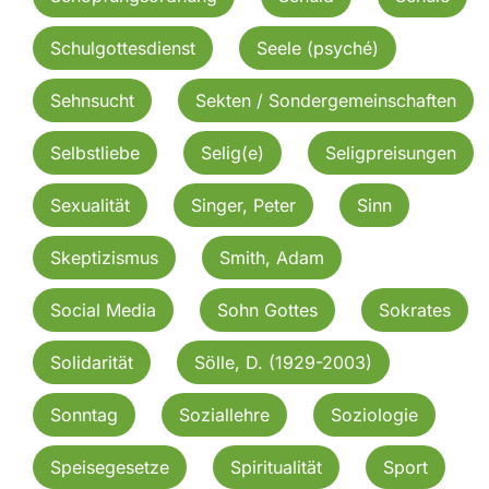
Schulgottesdienst
Seele (psyché)
Sehnsucht
Sekten / Sondergemeinschaften
Selbstliebe
Selig(e)
Seligpreisungen
Sexualität
Singer, Peter
Sinn
Skeptizismus
Smith, Adam
Social Media
Sohn Gottes
Sokrates
Solidarität
Sölle, D. (1929-2003)
Sonntag
Soziallehre
Soziologie
Speisegesetze
Spiritualität
Sport