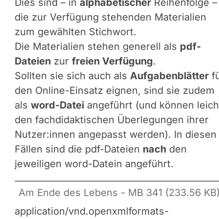
Dies sind – in
alphabetischer
Reihenfolge –
die zur Verfügung stehenden Materialien
zum gewählten Stichwort.
Die Materialien stehen generell als
pdf-
Dateien
zur
freien Verfügung
.
Sollten sie sich auch als
Aufgabenblätter
f
den Online-Einsatz eignen, sind sie zudem
als
word-Datei
angeführt (und können leich
den fachdidaktischen Überlegungen ihrer
Nutzer:innen angepasst werden). In diesen
Fällen sind die pdf-Dateien
nach
den
jeweiligen word-Datein angeführt.
Am Ende des Lebens - MB 341 (233.56 KB
application/vnd.openxmlformats-