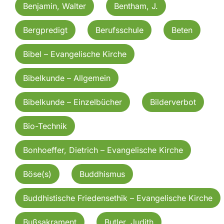
Benjamin, Walter
Bentham, J.
Bergpredigt
Berufsschule
Beten
Bibel – Evangelische Kirche
Bibelkunde – Allgemein
Bibelkunde – Einzelbücher
Bilderverbot
Bio-Technik
Bonhoeffer, Dietrich – Evangelische Kirche
Böse(s)
Buddhismus
Buddhistische Friedensethik – Evangelische Kirche
Bußsakrament
Butler, Judith