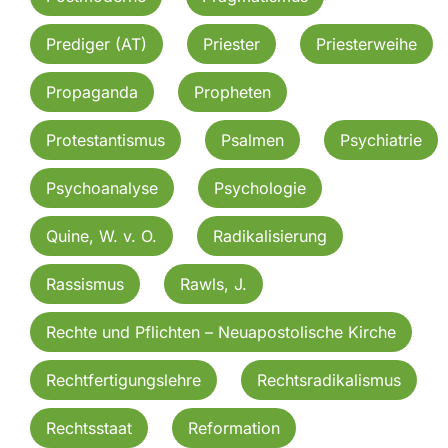
Prediger (AT)
Priester
Priesterweihe
Propaganda
Propheten
Protestantismus
Psalmen
Psychiatrie
Psychoanalyse
Psychologie
Quine, W. v. O.
Radikalisierung
Rassismus
Rawls, J.
Rechte und Pflichten – Neuapostolische Kirche
Rechtfertigungslehre
Rechtsradikalismus
Rechtsstaat
Reformation