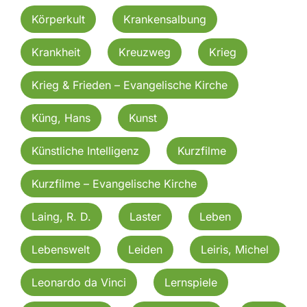
Körperkult
Krankensalbung
Krankheit
Kreuzweg
Krieg
Krieg & Frieden – Evangelische Kirche
Küng, Hans
Kunst
Künstliche Intelligenz
Kurzfilme
Kurzfilme – Evangelische Kirche
Laing, R. D.
Laster
Leben
Lebenswelt
Leiden
Leiris, Michel
Leonardo da Vinci
Lernspiele