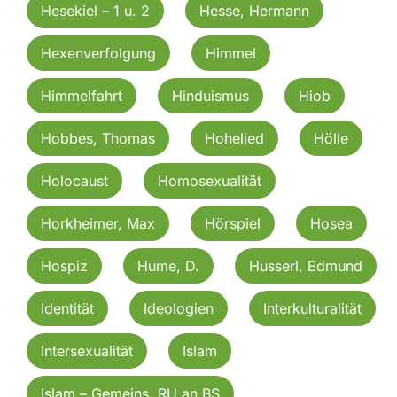
Hesekiel – 1 u. 2
Hesse, Hermann
Hexenverfolgung
Himmel
Himmelfahrt
Hinduismus
Hiob
Hobbes, Thomas
Hohelied
Hölle
Holocaust
Homosexualität
Horkheimer, Max
Hörspiel
Hosea
Hospiz
Hume, D.
Husserl, Edmund
Identität
Ideologien
Interkulturalität
Intersexualität
Islam
Islam – Gemeins. RU an BS