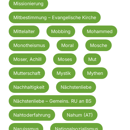
Missionierung
Mitbestimmung – Evangelische Kirche
Mittelalter
Mobbing
Mohammed
Monotheismus
Moral
Mosche
Moser, Achill
Moses
Mut
Mutterschaft
Mystik
Mythen
Nachhaltigkeit
Nächstenliebe
Nächstenliebe – Gemeins. RU an BS
Nahtoderfahrung
Nahum (AT)
Naruissmus
Nationalsozialismus