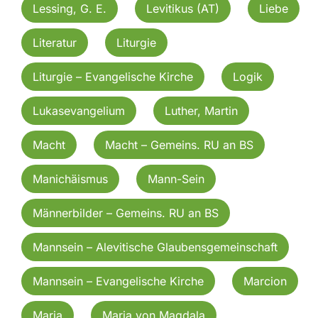
Lessing, G. E.
Levitikus (AT)
Liebe
Literatur
Liturgie
Liturgie – Evangelische Kirche
Logik
Lukasevangelium
Luther, Martin
Macht
Macht – Gemeins. RU an BS
Manichäismus
Mann-Sein
Männerbilder – Gemeins. RU an BS
Mannsein – Alevitische Glaubensgemeinschaft
Mannsein – Evangelische Kirche
Marcion
Maria
Maria von Magdala