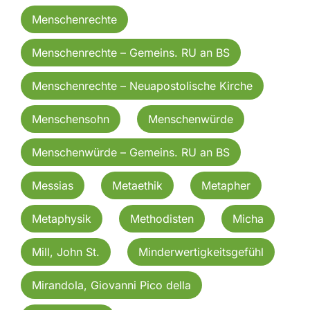
Menschenrechte
Menschenrechte – Gemeins. RU an BS
Menschenrechte – Neuapostolische Kirche
Menschensohn
Menschenwürde
Menschenwürde – Gemeins. RU an BS
Messias
Metaethik
Metapher
Metaphysik
Methodisten
Micha
Mill, John St.
Minderwertigkeitsgefühl
Mirandola, Giovanni Pico della