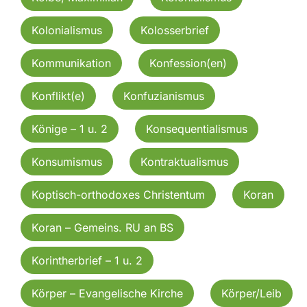
Kolonialismus
Kolosserbrief
Kommunikation
Konfession(en)
Konflikt(e)
Konfuzianismus
Könige – 1 u. 2
Konsequentialismus
Konsumismus
Kontraktualismus
Koptisch-orthodoxes Christentum
Koran
Koran – Gemeins. RU an BS
Korintherbrief – 1 u. 2
Körper – Evangelische Kirche
Körper/Leib