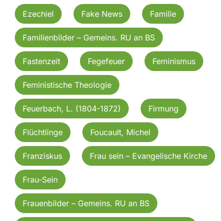
Ezechiel
Fake News
Familie
Familienbilder – Gemeins. RU an BS
Fastenzeit
Fegefeuer
Feminismus
Feministische Theologie
Feuerbach, L. (1804-1872)
Firmung
Flüchtlinge
Foucault, Michel
Franziskus
Frau sein – Evangelische Kirche
Frau-Sein
Frauenbilder – Gemeins. RU an BS