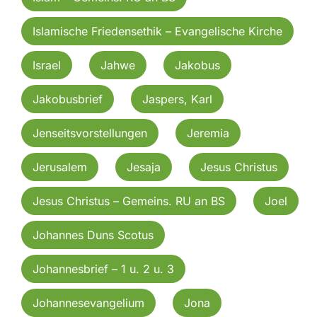
Islamische Friedensethik – Evangelische Kirche
Israel
Jahwe
Jakobus
Jakobusbrief
Jaspers, Karl
Jenseitsvorstellungen
Jeremia
Jerusalem
Jesaja
Jesus Christus
Jesus Christus – Gemeins. RU an BS
Joel
Johannes Duns Scotus
Johannesbrief – 1 u. 2 u. 3
Johannesevangelium
Jona