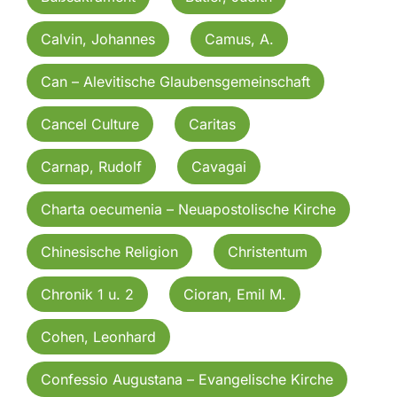
Calvin, Johannes
Camus, A.
Can – Alevitische Glaubensgemeinschaft
Cancel Culture
Caritas
Carnap, Rudolf
Cavagai
Charta oecumenia – Neuapostolische Kirche
Chinesische Religion
Christentum
Chronik 1 u. 2
Cioran, Emil M.
Cohen, Leonhard
Confessio Augustana – Evangelische Kirche