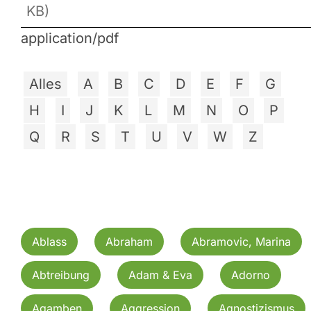
KB)
application/pdf
Alles
A
B
C
D
E
F
G
H
I
J
K
L
M
N
O
P
Q
R
S
T
U
V
W
Z
Ablass
Abraham
Abramovic, Marina
Abtreibung
Adam & Eva
Adorno
Agamben
Aggression
Agnostizismus