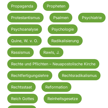
Propaganda
Propheten
Protestantismus
Psalmen
Psychiatrie
Psychoanalyse
Psychologie
Quine, W. v. O.
Radikalisierung
Rassismus
Rawls, J.
Rechte und Pflichten – Neuapostolische Kirche
Rechtfertigungslehre
Rechtsradikalismus
Rechtsstaat
Reformation
Reich Gottes
Reinheitsgesetze