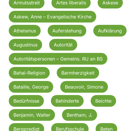
Armutsstreit
Artes liberalis
Askese
Askew, Anne – Evangelische Kirche
Atheismus
Auferstehung
Aufklärung
Augustinus
Autorität
Autoritätspersonen – Gemeins. RU an BS
Bahai-Religion
Barmherzigkeit
Bataille, George
Beauvoir, Simone
Bedürfnisse
Behinderte
Beichte
Benjamin, Walter
Bentham, J.
Bergpredigt
Berufsschule
Beten