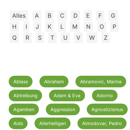
Alles
A
B
C
D
E
F
G
H
I
J
K
L
M
N
O
P
Q
R
S
T
U
V
W
Z
Ablass
Abraham
Abramovic, Marina
Abtreibung
Adam & Eva
Adorno
Agamben
Aggression
Agnostizismus
Aids
Allerheiligen
Almodovar, Pedro