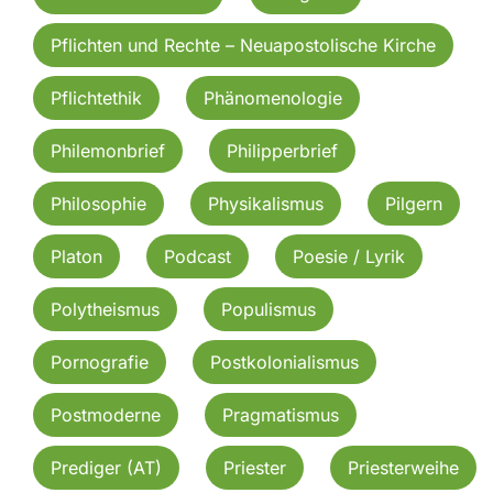
Pflichten und Rechte – Neuapostolische Kirche
Pflichtethik
Phänomenologie
Philemonbrief
Philipperbrief
Philosophie
Physikalismus
Pilgern
Platon
Podcast
Poesie / Lyrik
Polytheismus
Populismus
Pornografie
Postkolonialismus
Postmoderne
Pragmatismus
Prediger (AT)
Priester
Priesterweihe