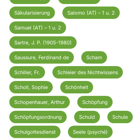
Säkularisierung
Salomo (AT) – 1 u. 2
Samuel (AT) – 1 u. 2
Sartre, J. P. (1905-1980)
Saussure, Ferdinand de
Scham
Schiller, Fr.
Schleier des Nichtwissens
Scholl, Sophie
Schönheit
Schopenhauer, Arthur
Schöpfung
Schöpfungsordnung
Schuld
Schule
Schulgottesdienst
Seele (psyché)