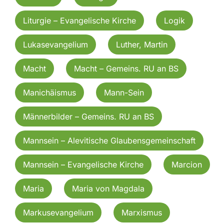
Liturgie – Evangelische Kirche
Logik
Lukasevangelium
Luther, Martin
Macht
Macht – Gemeins. RU an BS
Manichäismus
Mann-Sein
Männerbilder – Gemeins. RU an BS
Mannsein – Alevitische Glaubensgemeinschaft
Mannsein – Evangelische Kirche
Marcion
Maria
Maria von Magdala
Markusevangelium
Marxismus