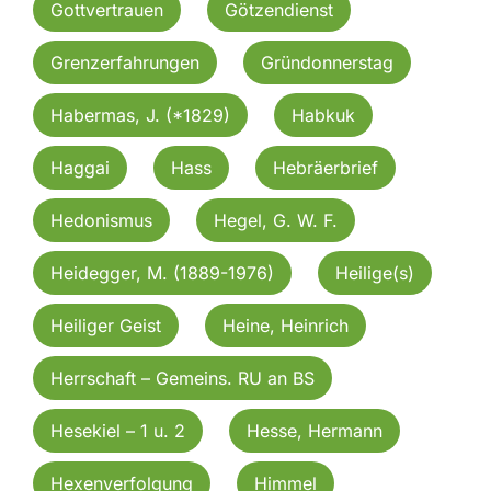
Gottvertrauen
Götzendienst
Grenzerfahrungen
Gründonnerstag
Habermas, J. (*1829)
Habkuk
Haggai
Hass
Hebräerbrief
Hedonismus
Hegel, G. W. F.
Heidegger, M. (1889-1976)
Heilige(s)
Heiliger Geist
Heine, Heinrich
Herrschaft – Gemeins. RU an BS
Hesekiel – 1 u. 2
Hesse, Hermann
Hexenverfolgung
Himmel