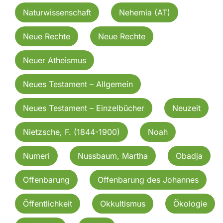
Naturwissenschaft
Nehemia (AT)
Neue Rechte
Neue Rechte
Neuer Atheismus
Neues Testament – Allgemein
Neues Testament – Einzelbücher
Neuzeit
Nietzsche, F. (1844-1900)
Noah
Numeri
Nussbaum, Martha
Obadja
Offenbarung
Offenbarung des Johannes
Öffentlichkeit
Okkultismus
Ökologie