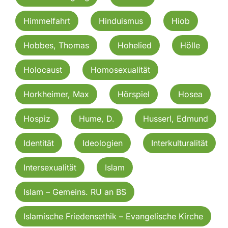
Himmelfahrt
Hinduismus
Hiob
Hobbes, Thomas
Hohelied
Hölle
Holocaust
Homosexualität
Horkheimer, Max
Hörspiel
Hosea
Hospiz
Hume, D.
Husserl, Edmund
Identität
Ideologien
Interkulturalität
Intersexualität
Islam
Islam – Gemeins. RU an BS
Islamische Friedensethik – Evangelische Kirche