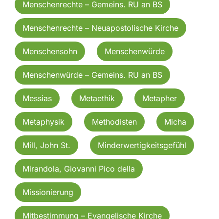
Menschenrechte – Gemeins. RU an BS
Menschenrechte – Neuapostolische Kirche
Menschensohn
Menschenwürde
Menschenwürde – Gemeins. RU an BS
Messias
Metaethik
Metapher
Metaphysik
Methodisten
Micha
Mill, John St.
Minderwertigkeitsgefühl
Mirandola, Giovanni Pico della
Missionierung
Mitbestimmung – Evangelische Kirche