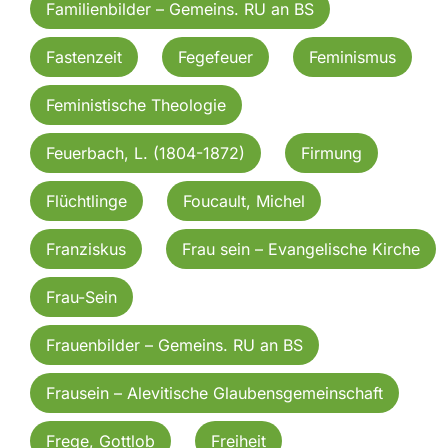
Familienbilder – Gemeins. RU an BS
Fastenzeit
Fegefeuer
Feminismus
Feministische Theologie
Feuerbach, L. (1804-1872)
Firmung
Flüchtlinge
Foucault, Michel
Franziskus
Frau sein – Evangelische Kirche
Frau-Sein
Frauenbilder – Gemeins. RU an BS
Frausein – Alevitische Glaubensgemeinschaft
Frege, Gottlob
Freiheit