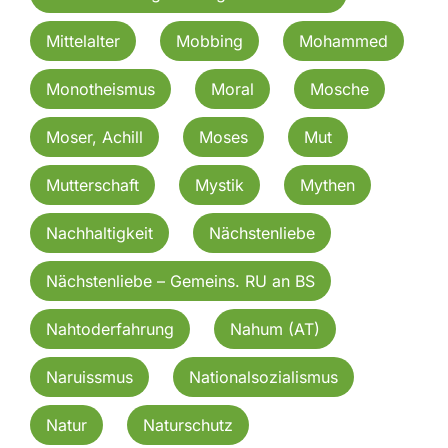
Mittelalter
Mobbing
Mohammed
Monotheismus
Moral
Mosche
Moser, Achill
Moses
Mut
Mutterschaft
Mystik
Mythen
Nachhaltigkeit
Nächstenliebe
Nächstenliebe – Gemeins. RU an BS
Nahtoderfahrung
Nahum (AT)
Naruissmus
Nationalsozialismus
Natur
Naturschutz