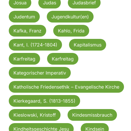
Josua
Judas
Judasbrief
Judentum
Jugendkultur(en)
Kafka, Franz
Kahlo, Frida
Kant, I. (1724-1804)
Kapitalismus
Karfreitag
Karfreitag
Kategorischer Imperativ
Katholische Friedensethik – Evangelische Kirche
Kierkegaard, S. (1813-1855)
Kieslowski, Kristoff
Kindesmissbrauch
Kindheitsgeschichte Jesu
Kindsein