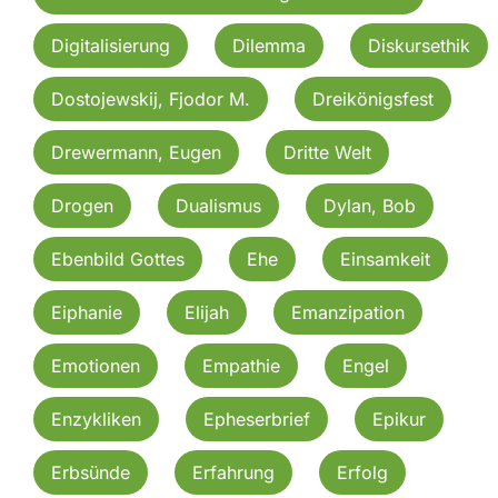
Digitalisierung
Dilemma
Diskursethik
Dostojewskij, Fjodor M.
Dreikönigsfest
Drewermann, Eugen
Dritte Welt
Drogen
Dualismus
Dylan, Bob
Ebenbild Gottes
Ehe
Einsamkeit
Eiphanie
Elijah
Emanzipation
Emotionen
Empathie
Engel
Enzykliken
Epheserbrief
Epikur
Erbsünde
Erfahrung
Erfolg