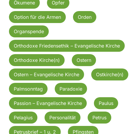
Ökumene
Opfer
Option für die Armen
Orden
Organspende
Orthodoxe Friedensethik – Evangelische Kirche
Orthodoxe Kirche(n)
Ostern
Ostern – Evangelische Kirche
Ostkirche(n)
Palmsonntag
Paradoxie
Passion – Evangelische Kirche
Paulus
Pelagius
Personalität
Petrus
Petrusbrief – 1 u. 2
Pfingsten