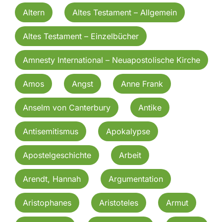
Altern
Altes Testament – Allgemein
Altes Testament – Einzelbücher
Amnesty International – Neuapostolische Kirche
Amos
Angst
Anne Frank
Anselm von Canterbury
Antike
Antisemitismus
Apokalypse
Apostelgeschichte
Arbeit
Arendt, Hannah
Argumentation
Aristophanes
Aristoteles
Armut