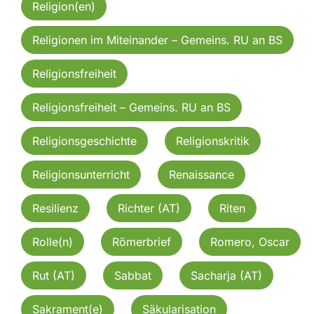
Religion(en)
Religionen im Miteinander – Gemeins. RU an BS
Religionsfreiheit
Religionsfreiheit – Gemeins. RU an BS
Religionsgeschichte
Religionskritik
Religionsunterricht
Renaissance
Resilienz
Richter (AT)
Riten
Rolle(n)
Römerbrief
Romero, Oscar
Rut (AT)
Sabbat
Sacharja (AT)
Sakrament(e)
Säkularisation