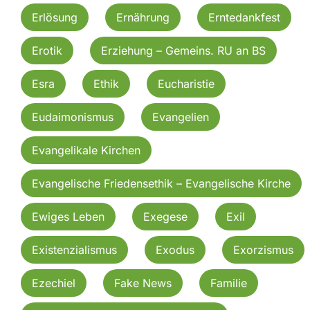
Erlösung
Ernährung
Erntedankfest
Erotik
Erziehung – Gemeins. RU an BS
Esra
Ethik
Eucharistie
Eudaimonismus
Evangelien
Evangelikale Kirchen
Evangelische Friedensethik – Evangelische Kirche
Ewiges Leben
Exegese
Exil
Existenzialismus
Exodus
Exorzismus
Ezechiel
Fake News
Familie