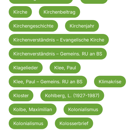
Kirche
Kirchenbeitrag
Kirchengeschichte
Kirchenjahr
Kirchenverständnis – Evangelische Kirche
Kirchenverständnis – Gemeins. RU an BS
Klagelieder
Klee, Paul
Klee, Paul – Gemeins. RU an BS
Klimakrise
Kloster
Kohlberg, L. (1927-1987)
Kolbe, Maximilian
Kolonialismus
Kolonialismus
Kolosserbrief