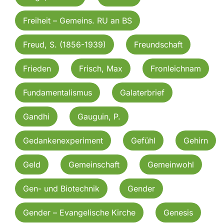
Freiheit – Gemeins. RU an BS
Freud, S. (1856-1939)
Freundschaft
Frieden
Frisch, Max
Fronleichnam
Fundamentalismus
Galaterbrief
Gandhi
Gauguin, P.
Gedankenexperiment
Gefühl
Gehirn
Geld
Gemeinschaft
Gemeinwohl
Gen- und Biotechnik
Gender
Gender – Evangelische Kirche
Genesis