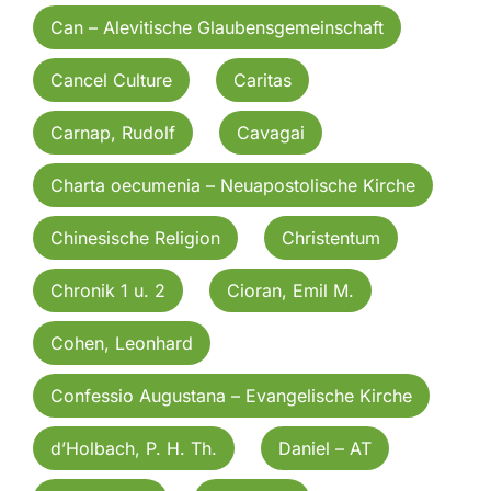
Can – Alevitische Glaubensgemeinschaft
Cancel Culture
Caritas
Carnap, Rudolf
Cavagai
Charta oecumenia – Neuapostolische Kirche
Chinesische Religion
Christentum
Chronik 1 u. 2
Cioran, Emil M.
Cohen, Leonhard
Confessio Augustana – Evangelische Kirche
d’Holbach, P. H. Th.
Daniel – AT