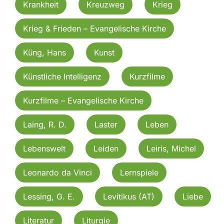
Krankheit
Kreuzweg
Krieg
Krieg & Frieden – Evangelische Kirche
Küng, Hans
Kunst
Künstliche Intelligenz
Kurzfilme
Kurzfilme – Evangelische Kirche
Laing, R. D.
Laster
Leben
Lebenswelt
Leiden
Leiris, Michel
Leonardo da Vinci
Lernspiele
Lessing, G. E.
Levitikus (AT)
Liebe
Literatur
Liturgie