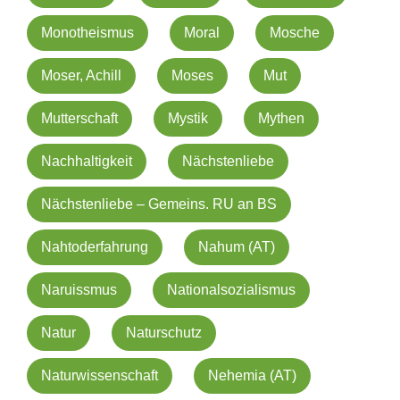
Monotheismus
Moral
Mosche
Moser, Achill
Moses
Mut
Mutterschaft
Mystik
Mythen
Nachhaltigkeit
Nächstenliebe
Nächstenliebe – Gemeins. RU an BS
Nahtoderfahrung
Nahum (AT)
Naruissmus
Nationalsozialismus
Natur
Naturschutz
Naturwissenschaft
Nehemia (AT)