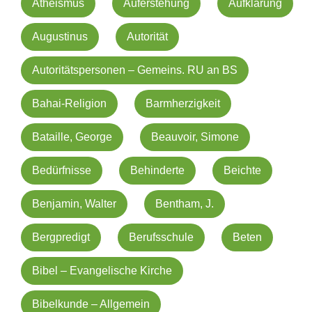
Atheismus
Auferstehung
Aufklärung
Augustinus
Autorität
Autoritätspersonen – Gemeins. RU an BS
Bahai-Religion
Barmherzigkeit
Bataille, George
Beauvoir, Simone
Bedürfnisse
Behinderte
Beichte
Benjamin, Walter
Bentham, J.
Bergpredigt
Berufsschule
Beten
Bibel – Evangelische Kirche
Bibelkunde – Allgemein