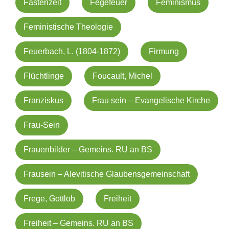
Fastenzeit
Fegefeuer
Feminismus
Feministische Theologie
Feuerbach, L. (1804-1872)
Firmung
Flüchtlinge
Foucault, Michel
Franziskus
Frau sein – Evangelische Kirche
Frau-Sein
Frauenbilder – Gemeins. RU an BS
Frausein – Alevitische Glaubensgemeinschaft
Frege, Gottlob
Freiheit
Freiheit – Gemeins. RU an BS