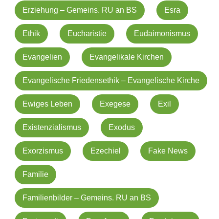
Erziehung – Gemeins. RU an BS
Esra
Ethik
Eucharistie
Eudaimonismus
Evangelien
Evangelikale Kirchen
Evangelische Friedensethik – Evangelische Kirche
Ewiges Leben
Exegese
Exil
Existenzialismus
Exodus
Exorzismus
Ezechiel
Fake News
Familie
Familienbilder – Gemeins. RU an BS