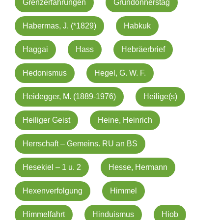
Grenzerfahrungen
Gründonnerstag
Habermas, J. (*1829)
Habkuk
Haggai
Hass
Hebräerbrief
Hedonismus
Hegel, G. W. F.
Heidegger, M. (1889-1976)
Heilige(s)
Heiliger Geist
Heine, Heinrich
Herrschaft – Gemeins. RU an BS
Hesekiel – 1 u. 2
Hesse, Hermann
Hexenverfolgung
Himmel
Himmelfahrt
Hinduismus
Hiob