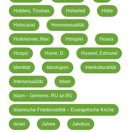
Hobbes, Thomas
Hohelied
Hölle
Holocaust
Homosexualität
Horkheimer, Max
Hörspiel
Hosea
Hospiz
Hume, D.
Husserl, Edmund
Identität
Ideologien
Interkulturalität
Intersexualität
Islam
Islam – Gemeins. RU an BS
Islamische Friedensethik – Evangelische Kirche
Israel
Jahwe
Jakobus