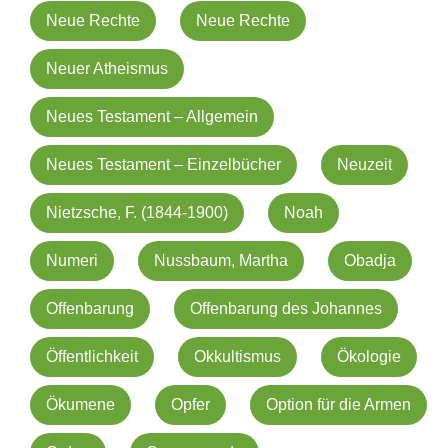
Neue Rechte
Neue Rechte
Neuer Atheismus
Neues Testament – Allgemein
Neues Testament – Einzelbücher
Neuzeit
Nietzsche, F. (1844-1900)
Noah
Numeri
Nussbaum, Martha
Obadja
Offenbarung
Offenbarung des Johannes
Öffentlichkeit
Okkultismus
Ökologie
Ökumene
Opfer
Option für die Armen