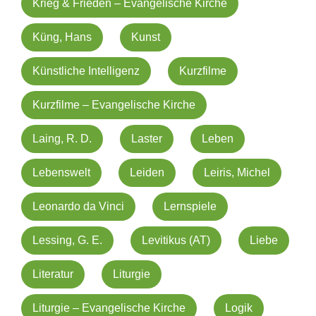
Krieg & Frieden – Evangelische Kirche
Küng, Hans
Kunst
Künstliche Intelligenz
Kurzfilme
Kurzfilme – Evangelische Kirche
Laing, R. D.
Laster
Leben
Lebenswelt
Leiden
Leiris, Michel
Leonardo da Vinci
Lernspiele
Lessing, G. E.
Levitikus (AT)
Liebe
Literatur
Liturgie
Liturgie – Evangelische Kirche
Logik