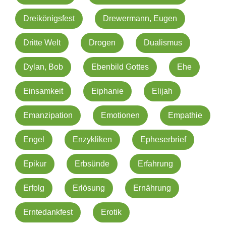
Dreikönigsfest
Drewermann, Eugen
Dritte Welt
Drogen
Dualismus
Dylan, Bob
Ebenbild Gottes
Ehe
Einsamkeit
Eiphanie
Elijah
Emanzipation
Emotionen
Empathie
Engel
Enzykliken
Epheserbrief
Epikur
Erbsünde
Erfahrung
Erfolg
Erlösung
Ernährung
Erntedankfest
Erotik