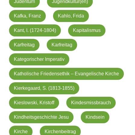
Judentum
Jugendkultur(en)
Kafka, Franz
Kahlo, Frida
Kant, I. (1724-1804)
Kapitalismus
Karfreitag
Karfreitag
Kategorischer Imperativ
Katholische Friedensethik – Evangelische Kirche
Kierkegaard, S. (1813-1855)
Kieslowski, Kristoff
Kindesmissbrauch
Kindheitsgeschichte Jesu
Kindsein
Kirche
Kirchenbeitrag