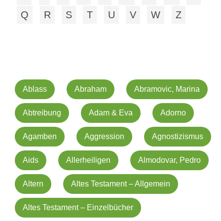
Q
R
S
T
U
V
W
Z
Ablass
Abraham
Abramovic, Marina
Abtreibung
Adam & Eva
Adorno
Agamben
Aggression
Agnostizismus
Aids
Allerheiligen
Almodovar, Pedro
Altern
Altes Testament – Allgemein
Altes Testament – Einzelbücher