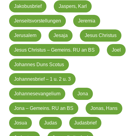
Jakobusbrief
Jaspers, Karl
Jenseitsvorstellungen
Jeremia
Jerusalem
Jesaja
Jesus Christus
Jesus Christus – Gemeins. RU an BS
Joel
Johannes Duns Scotus
Johannesbrief – 1 u. 2 u. 3
Johannesevangelium
Jona
Jona – Gemeins. RU an BS
Jonas, Hans
Josua
Judas
Judasbrief