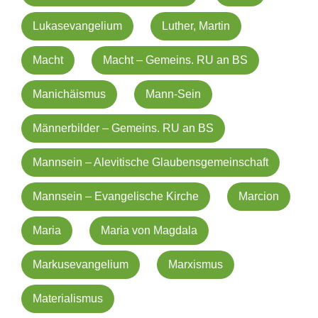
Lukasevangelium
Luther, Martin
Macht
Macht – Gemeins. RU an BS
Manichäismus
Mann-Sein
Männerbilder – Gemeins. RU an BS
Mannsein – Alevitische Glaubensgemeinschaft
Mannsein – Evangelische Kirche
Marcion
Maria
Maria von Magdala
Markusevangelium
Marxismus
Materialismus