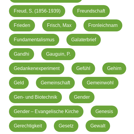
Freud, S. (1856-1939)
Freundschaft
Frieden
Frisch, Max
Fronleichnam
Fundamentalismus
Galaterbrief
Gandhi
Gauguin, P.
Gedankenexperiment
Gefühl
Gehirn
Geld
Gemeinschaft
Gemeinwohl
Gen- und Biotechnik
Gender
Gender – Evangelische Kirche
Genesis
Gerechtigkeit
Gesetz
Gewalt