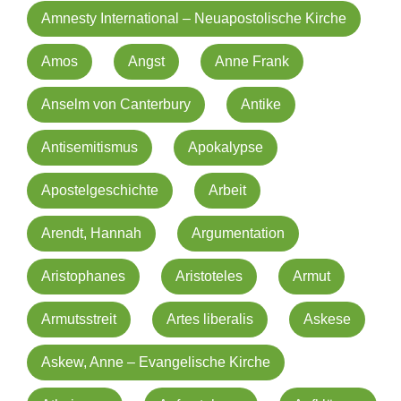
Amnesty International – Neuapostolische Kirche
Amos
Angst
Anne Frank
Anselm von Canterbury
Antike
Antisemitismus
Apokalypse
Apostelgeschichte
Arbeit
Arendt, Hannah
Argumentation
Aristophanes
Aristoteles
Armut
Armutsstreit
Artes liberalis
Askese
Askew, Anne – Evangelische Kirche