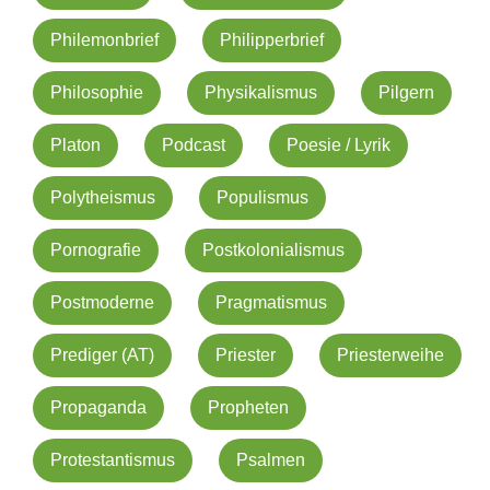
Philemonbrief
Philipperbrief
Philosophie
Physikalismus
Pilgern
Platon
Podcast
Poesie / Lyrik
Polytheismus
Populismus
Pornografie
Postkolonialismus
Postmoderne
Pragmatismus
Prediger (AT)
Priester
Priesterweihe
Propaganda
Propheten
Protestantismus
Psalmen