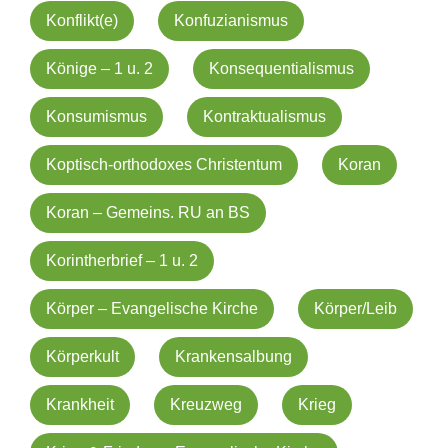
Konflikt(e)
Konfuzianismus
Könige – 1 u. 2
Konsequentialismus
Konsumismus
Kontraktualismus
Koptisch-orthodoxes Christentum
Koran
Koran – Gemeins. RU an BS
Korintherbrief – 1 u. 2
Körper – Evangelische Kirche
Körper/Leib
Körperkult
Krankensalbung
Krankheit
Kreuzweg
Krieg