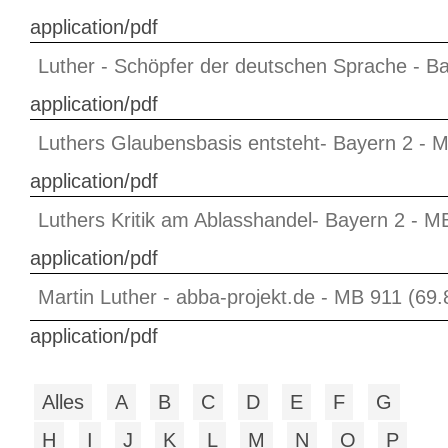
application/pdf
Luther - Schöpfer der deutschen Sprache - B
application/pdf
Luthers Glaubensbasis entsteht- Bayern 2 - 
application/pdf
Luthers Kritik am Ablasshandel- Bayern 2 - M
application/pdf
Martin Luther - abba-projekt.de - MB 911 (69
application/pdf
Alles
A
B
C
D
E
F
G
H
I
J
K
L
M
N
O
P