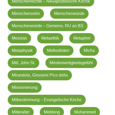
Menschenrechte – Neuapostolische Kirche
Menschensohn
Menschenwürde
Menschenwürde – Gemeins. RU an BS
Messias
Metaethik
Metapher
Metaphysik
Methodisten
Micha
Mill, John St.
Minderwertigkeitsgefühl
Mirandola, Giovanni Pico della
Missionierung
Mitbestimmung – Evangelische Kirche
Mittelalter
Mobbing
Mohammed