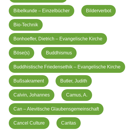
Bibelkunde – Einzelbücher
Bilderverbot
Bio-Technik
Bonhoeffer, Dietrich – Evangelische Kirche
Böse(s)
Buddhismus
Buddhistische Friedensethik – Evangelische Kirche
Bußsakrament
Butler, Judith
Calvin, Johannes
Camus, A.
Can – Alevitische Glaubensgemeinschaft
Cancel Culture
Caritas