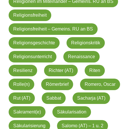
Religionen im Miteinander – Gemeins. RU an BS
Religionsfreiheit
Religionsfreiheit – Gemeins. RU an BS
Religionsgeschichte
Religionskritik
Religionsunterricht
Renaissance
Resilienz
Richter (AT)
Riten
Rolle(n)
Römerbrief
Romero, Oscar
Rut (AT)
Sabbat
Sacharja (AT)
Sakrament(e)
Säkularisation
Säkularisierung
Salomo (AT) – 1 u. 2