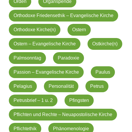
Orden
Organspende
Orthodoxe Friedensethik – Evangelische Kirche
Orthodoxe Kirche(n)
Ostern
Ostern – Evangelische Kirche
Ostkirche(n)
Palmsonntag
Paradoxie
Passion – Evangelische Kirche
Paulus
Pelagius
Personalität
Petrus
Petrusbrief – 1 u. 2
Pfingsten
Pflichten und Rechte – Neuapostolische Kirche
Pflichtethik
Phänomenologie