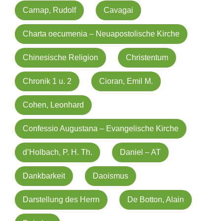
Carnap, Rudolf
Cavagai
Charta oecumenia – Neuapostolische Kirche
Chinesische Religion
Christentum
Chronik 1 u. 2
Cioran, Emil M.
Cohen, Leonhard
Confessio Augustana – Evangelische Kirche
d’Holbach, P. H. Th.
Daniel – AT
Dankbarkeit
Daoismus
Darstellung des Herrn
De Botton, Alain