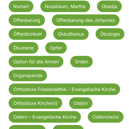
Numeri
Nussbaum, Martha
Obadja
Offenbarung
Offenbarung des Johannes
Öffentlichkeit
Okkultismus
Ökologie
Ökumene
Opfer
Option für die Armen
Orden
Organspende
Orthodoxe Friedensethik – Evangelische Kirche
Orthodoxe Kirche(n)
Ostern
Ostern – Evangelische Kirche
Ostkirche(n)