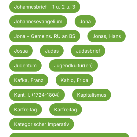
Johannesbrief – 1 u. 2 u. 3
Johannesevangelium
Jona
Jona – Gemeins. RU an BS
Jonas, Hans
Josua
Judas
Judasbrief
Judentum
Jugendkultur(en)
Kafka, Franz
Kahlo, Frida
Kant, I. (1724-1804)
Kapitalismus
Karfreitag
Karfreitag
Kategorischer Imperativ