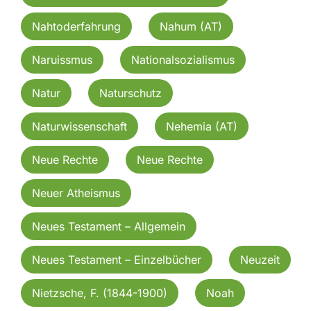
Nahtoderfahrung
Nahum (AT)
Naruissmus
Nationalsozialismus
Natur
Naturschutz
Naturwissenschaft
Nehemia (AT)
Neue Rechte
Neue Rechte
Neuer Atheismus
Neues Testament – Allgemein
Neues Testament – Einzelbücher
Neuzeit
Nietzsche, F. (1844-1900)
Noah