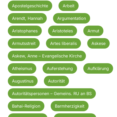
Apostelgeschichte
Arbeit
Arendt, Hannah
Argumentation
Aristophanes
Aristoteles
Armut
Armutsstreit
Artes liberalis
Askese
Askew, Anne – Evangelische Kirche
Atheismus
Auferstehung
Aufklärung
Augustinus
Autorität
Autoritätspersonen – Gemeins. RU an BS
Bahai-Religion
Barmherzigkeit