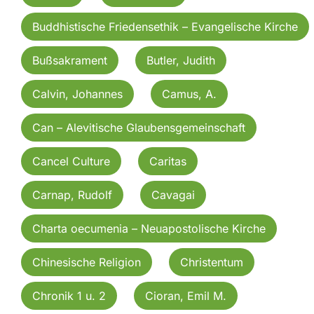
Buddhistische Friedensethik – Evangelische Kirche
Bußsakrament
Butler, Judith
Calvin, Johannes
Camus, A.
Can – Alevitische Glaubensgemeinschaft
Cancel Culture
Caritas
Carnap, Rudolf
Cavagai
Charta oecumenia – Neuapostolische Kirche
Chinesische Religion
Christentum
Chronik 1 u. 2
Cioran, Emil M.