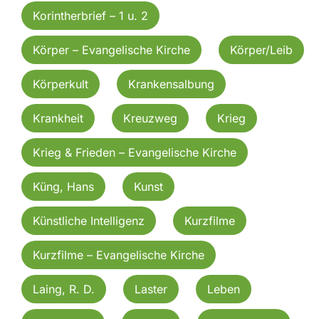
Korintherbrief – 1 u. 2
Körper – Evangelische Kirche
Körper/Leib
Körperkult
Krankensalbung
Krankheit
Kreuzweg
Krieg
Krieg & Frieden – Evangelische Kirche
Küng, Hans
Kunst
Künstliche Intelligenz
Kurzfilme
Kurzfilme – Evangelische Kirche
Laing, R. D.
Laster
Leben