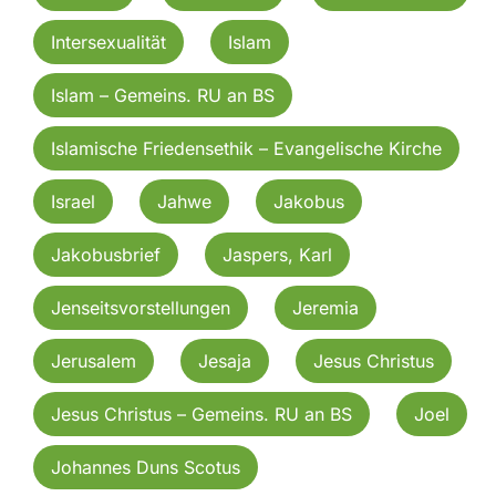
Intersexualität
Islam
Islam – Gemeins. RU an BS
Islamische Friedensethik – Evangelische Kirche
Israel
Jahwe
Jakobus
Jakobusbrief
Jaspers, Karl
Jenseitsvorstellungen
Jeremia
Jerusalem
Jesaja
Jesus Christus
Jesus Christus – Gemeins. RU an BS
Joel
Johannes Duns Scotus