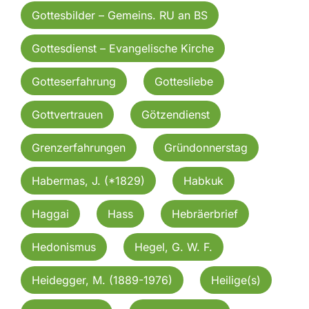
Gottesbilder – Gemeins. RU an BS
Gottesdienst – Evangelische Kirche
Gotteserfahrung
Gottesliebe
Gottvertrauen
Götzendienst
Grenzerfahrungen
Gründonnerstag
Habermas, J. (*1829)
Habkuk
Haggai
Hass
Hebräerbrief
Hedonismus
Hegel, G. W. F.
Heidegger, M. (1889-1976)
Heilige(s)