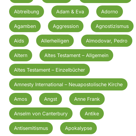
Abtreibung
Adam & Eva
Adorno
Agamben
Aggression
Agnostizismus
Aids
Allerheiligen
Almodovar, Pedro
Altern
Altes Testament – Allgemein
Altes Testament – Einzelbücher
Amnesty International – Neuapostolische Kirche
Amos
Angst
Anne Frank
Anselm von Canterbury
Antike
Antisemitismus
Apokalypse