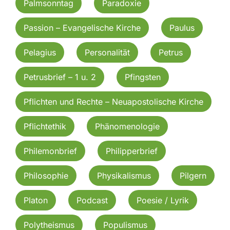
Palmsonntag
Paradoxie
Passion – Evangelische Kirche
Paulus
Pelagius
Personalität
Petrus
Petrusbrief – 1 u. 2
Pfingsten
Pflichten und Rechte – Neuapostolische Kirche
Pflichtethik
Phänomenologie
Philemonbrief
Philipperbrief
Philosophie
Physikalismus
Pilgern
Platon
Podcast
Poesie / Lyrik
Polytheismus
Populismus