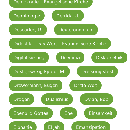
Demokratie – Evangelische Kirche
Deontologie
Derrida, J.
Descartes, R.
Deuteronomium
Didaktik – Das Wort – Evangelische Kirche
Digitalisierung
Dilemma
Diskursethik
Dostojewskij, Fjodor M.
Dreikönigsfest
Drewermann, Eugen
Dritte Welt
Drogen
Dualismus
Dylan, Bob
Ebenbild Gottes
Ehe
Einsamkeit
Eiphanie
Elijah
Emanzipation