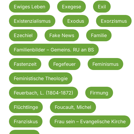
Ewiges Leben
Exegese
Exil
Existenzialismus
Exodus
Exorzismus
Ezechiel
Fake News
Familie
Familienbilder – Gemeins. RU an BS
Fastenzeit
Fegefeuer
Feminismus
Feministische Theologie
Feuerbach, L. (1804-1872)
Firmung
Flüchtlinge
Foucault, Michel
Franziskus
Frau sein – Evangelische Kirche