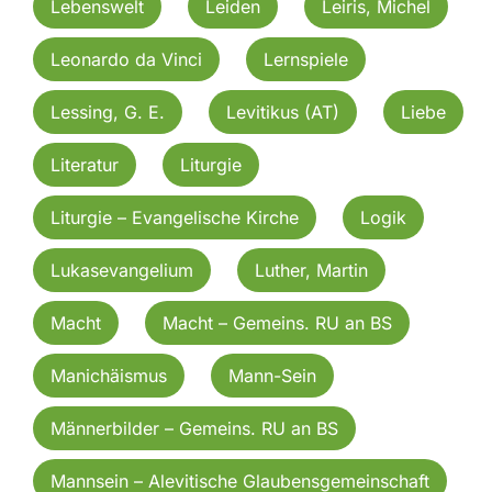
Lebenswelt
Leiden
Leiris, Michel
Leonardo da Vinci
Lernspiele
Lessing, G. E.
Levitikus (AT)
Liebe
Literatur
Liturgie
Liturgie – Evangelische Kirche
Logik
Lukasevangelium
Luther, Martin
Macht
Macht – Gemeins. RU an BS
Manichäismus
Mann-Sein
Männerbilder – Gemeins. RU an BS
Mannsein – Alevitische Glaubensgemeinschaft