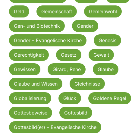
Geld
Gemeinschaft
Gemeinwohl
Gen- und Biotechnik
Gender
Gender – Evangelische Kirche
Genesis
Gerechtigkeit
Gesetz
Gewalt
Gewissen
Girard, Rene
Glaube
Glaube und Wissen
Gleichnisse
Globalisierung
Glück
Goldene Regel
Gottesbeweise
Gottesbild
Gottesbild(er) – Evangelische Kirche