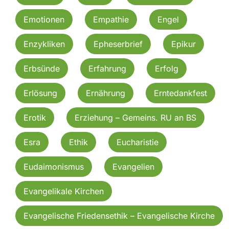
Emotionen
Empathie
Engel
Enzykliken
Epheserbrief
Epikur
Erbsünde
Erfahrung
Erfolg
Erlösung
Ernährung
Erntedankfest
Erotik
Erziehung – Gemeins. RU an BS
Esra
Ethik
Eucharistie
Eudaimonismus
Evangelien
Evangelikale Kirchen
Evangelische Friedensethik – Evangelische Kirche