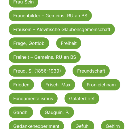
Frau-Sein
Frauenbilder – Gemeins. RU an BS
Frausein – Alevitische Glaubensgemeinschaft
Frege, Gottlob
Freiheit
Freiheit – Gemeins. RU an BS
Freud, S. (1856-1939)
Freundschaft
Frieden
Frisch, Max
Fronleichnam
Fundamentalismus
Galaterbrief
Gandhi
Gauguin, P.
Gedankenexperiment
Gefühl
Gehirn