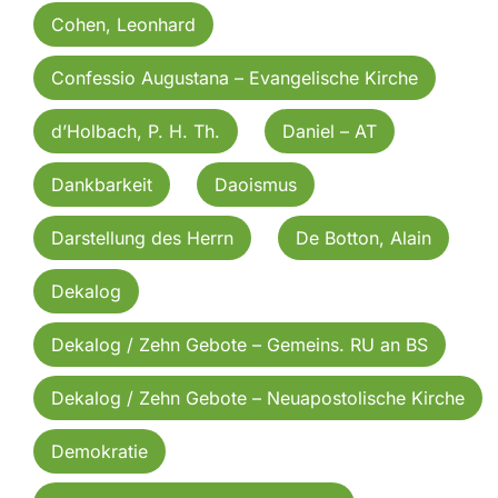
Cohen, Leonhard
Confessio Augustana – Evangelische Kirche
d’Holbach, P. H. Th.
Daniel – AT
Dankbarkeit
Daoismus
Darstellung des Herrn
De Botton, Alain
Dekalog
Dekalog / Zehn Gebote – Gemeins. RU an BS
Dekalog / Zehn Gebote – Neuapostolische Kirche
Demokratie