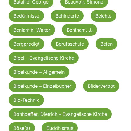
Bataille, George
Beauvoir, Simone
Bedürfnisse
Behinderte
Beichte
Benjamin, Walter
Bentham, J.
Bergpredigt
Berufsschule
Beten
Bibel – Evangelische Kirche
Bibelkunde – Allgemein
Bibelkunde – Einzelbücher
Bilderverbot
Bio-Technik
Bonhoeffer, Dietrich – Evangelische Kirche
Böse(s)
Buddhismus