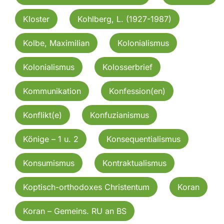
Kloster
Kohlberg, L. (1927-1987)
Kolbe, Maximilian
Kolonialismus
Kolonialismus
Kolosserbrief
Kommunikation
Konfession(en)
Konflikt(e)
Konfuzianismus
Könige – 1 u. 2
Konsequentialismus
Konsumismus
Kontraktualismus
Koptisch-orthodoxes Christentum
Koran
Koran – Gemeins. RU an BS