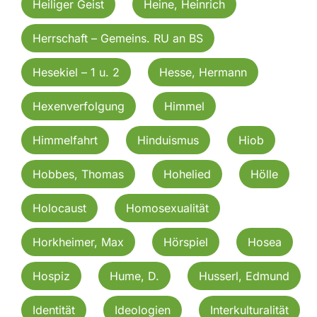
Heiliger Geist
Heine, Heinrich
Herrschaft – Gemeins. RU an BS
Hesekiel – 1 u. 2
Hesse, Hermann
Hexenverfolgung
Himmel
Himmelfahrt
Hinduismus
Hiob
Hobbes, Thomas
Hohelied
Hölle
Holocaust
Homosexualität
Horkheimer, Max
Hörspiel
Hosea
Hospiz
Hume, D.
Husserl, Edmund
Identität
Ideologien
Interkulturalität