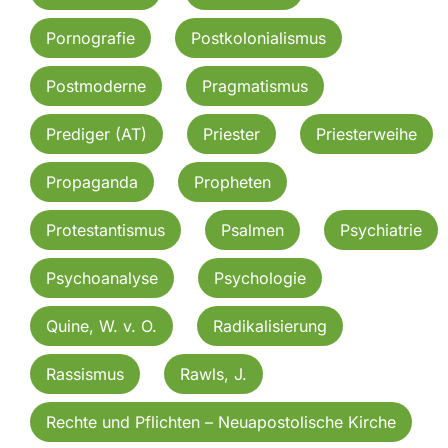
Pornografie
Postkolonialismus
Postmoderne
Pragmatismus
Prediger (AT)
Priester
Priesterweihe
Propaganda
Propheten
Protestantismus
Psalmen
Psychiatrie
Psychoanalyse
Psychologie
Quine, W. v. O.
Radikalisierung
Rassismus
Rawls, J.
Rechte und Pflichten – Neuapostolische Kirche