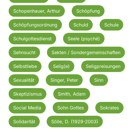
Schopenhauer, Arthur
Schöpfung
Schöpfungsordnung
Schuld
Schule
Schulgottesdienst
Seele (psyché)
Sehnsucht
Sekten / Sondergemeinschaften
Selbstliebe
Selig(e)
Seligpreisungen
Sexualität
Singer, Peter
Sinn
Skeptizismus
Smith, Adam
Social Media
Sohn Gottes
Sokrates
Solidarität
Sölle, D. (1929-2003)