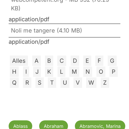
KB)
application/pdf
Noli me tangere (4.10 MB)
application/pdf
Alles
A
B
C
D
E
F
G
H
I
J
K
L
M
N
O
P
Q
R
S
T
U
V
W
Z
Ablass
Abraham
Abramovic, Marina