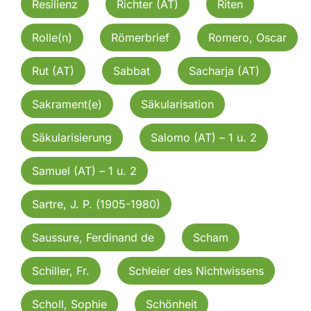
Resilienz
Richter (AT)
Riten
Rolle(n)
Römerbrief
Romero, Oscar
Rut (AT)
Sabbat
Sacharja (AT)
Sakrament(e)
Säkularisation
Säkularisierung
Salomo (AT) – 1 u. 2
Samuel (AT) – 1 u. 2
Sartre, J. P. (1905-1980)
Saussure, Ferdinand de
Scham
Schiller, Fr.
Schleier des Nichtwissens
Scholl, Sophie
Schönheit