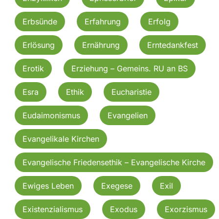
Erbsünde
Erfahrung
Erfolg
Erlösung
Ernährung
Erntedankfest
Erotik
Erziehung – Gemeins. RU an BS
Esra
Ethik
Eucharistie
Eudaimonismus
Evangelien
Evangelikale Kirchen
Evangelische Friedensethik – Evangelische Kirche
Ewiges Leben
Exegese
Exil
Existenzialismus
Exodus
Exorzismus