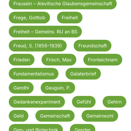
Frausein – Alevitische Glaubensgemeinschaft
Frege, Gottlob
Freiheit
Freiheit – Gemeins. RU an BS
Freud, S. (1856-1939)
Freundschaft
Frieden
Frisch, Max
Fronleichnam
Fundamentalismus
Galaterbrief
Gandhi
Gauguin, P.
Gedankenexperiment
Gefühl
Gehirn
Geld
Gemeinschaft
Gemeinwohl
Gen- und Biotechnik
Gender