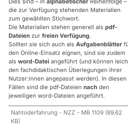
Dies sind – in
alphabetischer
Reihenfolge –
die zur Verfügung stehenden Materialien
zum gewählten Stichwort.
Die Materialien stehen generell als
pdf-
Dateien
zur
freien Verfügung
.
Sollten sie sich auch als
Aufgabenblätter
f
den Online-Einsatz eignen, sind sie zudem
als
word-Datei
angeführt (und können leich
den fachdidaktischen Überlegungen ihrer
Nutzer:innen angepasst werden). In diesen
Fällen sind die pdf-Dateien
nach
den
jeweiligen word-Dateien angeführt.
Nahtoderfahrung - NZZ - MB 1109 (89.62
KB)