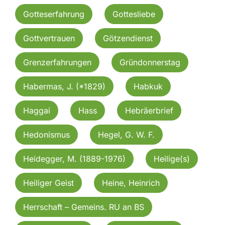
Gotteserfahrung
Gottesliebe
Gottvertrauen
Götzendienst
Grenzerfahrungen
Gründonnerstag
Habermas, J. (*1829)
Habkuk
Haggai
Hass
Hebräerbrief
Hedonismus
Hegel, G. W. F.
Heidegger, M. (1889-1976)
Heilige(s)
Heiliger Geist
Heine, Heinrich
Herrschaft – Gemeins. RU an BS