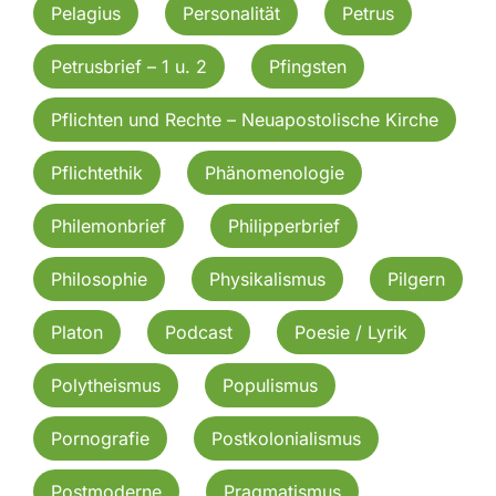
Pelagius
Personalität
Petrus
Petrusbrief – 1 u. 2
Pfingsten
Pflichten und Rechte – Neuapostolische Kirche
Pflichtethik
Phänomenologie
Philemonbrief
Philipperbrief
Philosophie
Physikalismus
Pilgern
Platon
Podcast
Poesie / Lyrik
Polytheismus
Populismus
Pornografie
Postkolonialismus
Postmoderne
Pragmatismus