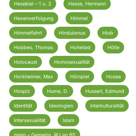
Hesekiel – 1 u. 2
Hesse, Hermann
Hexenverfolgung
Himmel
Himmelfahrt
Hinduismus
Hiob
Hobbes, Thomas
Hohelied
Hölle
Holocaust
Homosexualität
Horkheimer, Max
Hörspiel
Hosea
Hospiz
Hume, D.
Husserl, Edmund
Identität
Ideologien
Interkulturalität
Intersexualität
Islam
Islam – Gemeins. RU an BS