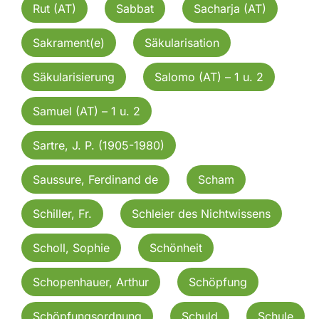
Rut (AT)
Sabbat
Sacharja (AT)
Sakrament(e)
Säkularisation
Säkularisierung
Salomo (AT) – 1 u. 2
Samuel (AT) – 1 u. 2
Sartre, J. P. (1905-1980)
Saussure, Ferdinand de
Scham
Schiller, Fr.
Schleier des Nichtwissens
Scholl, Sophie
Schönheit
Schopenhauer, Arthur
Schöpfung
Schöpfungsordnung
Schuld
Schule