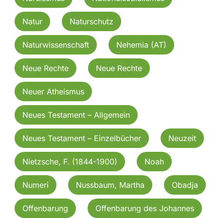
Natur
Naturschutz
Naturwissenschaft
Nehemia (AT)
Neue Rechte
Neue Rechte
Neuer Atheismus
Neues Testament – Allgemein
Neues Testament – Einzelbücher
Neuzeit
Nietzsche, F. (1844-1900)
Noah
Numeri
Nussbaum, Martha
Obadja
Offenbarung
Offenbarung des Johannes