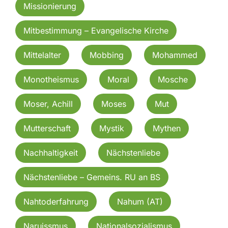
Missionierung
Mitbestimmung – Evangelische Kirche
Mittelalter
Mobbing
Mohammed
Monotheismus
Moral
Mosche
Moser, Achill
Moses
Mut
Mutterschaft
Mystik
Mythen
Nachhaltigkeit
Nächstenliebe
Nächstenliebe – Gemeins. RU an BS
Nahtoderfahrung
Nahum (AT)
Naruissmus
Nationalsozialismus