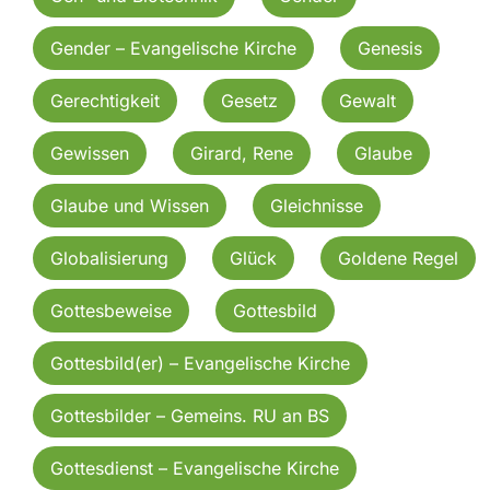
Gender – Evangelische Kirche
Genesis
Gerechtigkeit
Gesetz
Gewalt
Gewissen
Girard, Rene
Glaube
Glaube und Wissen
Gleichnisse
Globalisierung
Glück
Goldene Regel
Gottesbeweise
Gottesbild
Gottesbild(er) – Evangelische Kirche
Gottesbilder – Gemeins. RU an BS
Gottesdienst – Evangelische Kirche