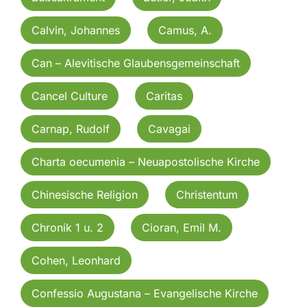
Calvin, Johannes
Camus, A.
Can – Alevitische Glaubensgemeinschaft
Cancel Culture
Caritas
Carnap, Rudolf
Cavagai
Charta oecumenia – Neuapostolische Kirche
Chinesische Religion
Christentum
Chronik 1 u. 2
Cioran, Emil M.
Cohen, Leonhard
Confessio Augustana – Evangelische Kirche