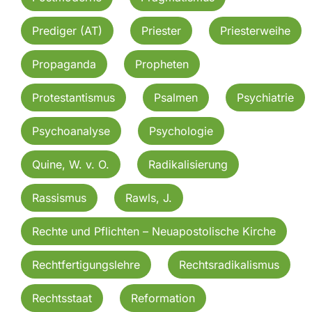
Prediger (AT)
Priester
Priesterweihe
Propaganda
Propheten
Protestantismus
Psalmen
Psychiatrie
Psychoanalyse
Psychologie
Quine, W. v. O.
Radikalisierung
Rassismus
Rawls, J.
Rechte und Pflichten – Neuapostolische Kirche
Rechtfertigungslehre
Rechtsradikalismus
Rechtsstaat
Reformation