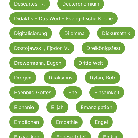
Descartes, R.
Deuteronomium
Didaktik – Das Wort – Evangelische Kirche
Digitalisierung
Dilemma
Diskursethik
Dostojewskij, Fjodor M.
Dreikönigsfest
Drewermann, Eugen
Dritte Welt
Drogen
Dualismus
Dylan, Bob
Ebenbild Gottes
Ehe
Einsamkeit
Eiphanie
Elijah
Emanzipation
Emotionen
Empathie
Engel
Enzykliken
Epheserbrief
Epikur