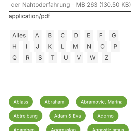
der Nahtoderfahrung - MB 263 (130.50 KB)
application/pdf
Alles
A
B
C
D
E
F
G
H
I
J
K
L
M
N
O
P
Q
R
S
T
U
V
W
Z
Ablass
Abraham
Abramovic, Marina
Abtreibung
Adam & Eva
Adorno
Agamben
Aggression
Agnostizismus