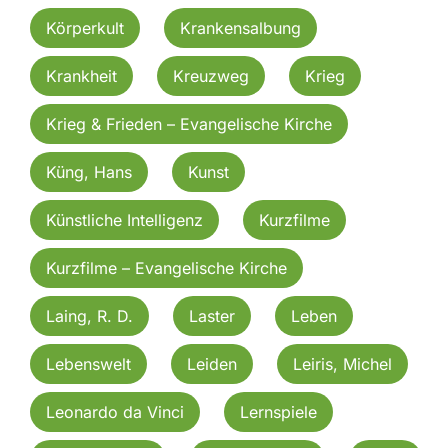
Körperkult
Krankensalbung
Krankheit
Kreuzweg
Krieg
Krieg & Frieden – Evangelische Kirche
Küng, Hans
Kunst
Künstliche Intelligenz
Kurzfilme
Kurzfilme – Evangelische Kirche
Laing, R. D.
Laster
Leben
Lebenswelt
Leiden
Leiris, Michel
Leonardo da Vinci
Lernspiele