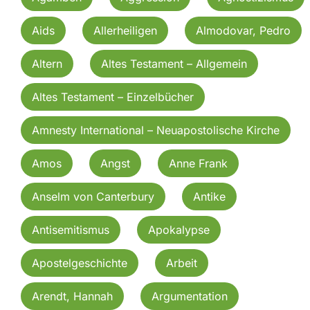
Aids
Allerheiligen
Almodovar, Pedro
Altern
Altes Testament – Allgemein
Altes Testament – Einzelbücher
Amnesty International – Neuapostolische Kirche
Amos
Angst
Anne Frank
Anselm von Canterbury
Antike
Antisemitismus
Apokalypse
Apostelgeschichte
Arbeit
Arendt, Hannah
Argumentation