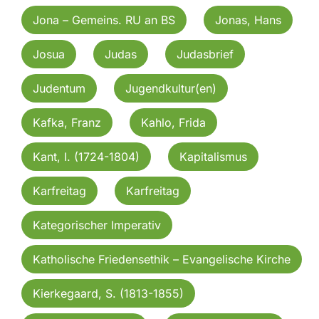
Jona – Gemeins. RU an BS
Jonas, Hans
Josua
Judas
Judasbrief
Judentum
Jugendkultur(en)
Kafka, Franz
Kahlo, Frida
Kant, I. (1724-1804)
Kapitalismus
Karfreitag
Karfreitag
Kategorischer Imperativ
Katholische Friedensethik – Evangelische Kirche
Kierkegaard, S. (1813-1855)