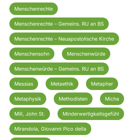
Menschenrechte
Menschenrechte – Gemeins. RU an BS
Menschenrechte – Neuapostolische Kirche
Menschensohn
Menschenwürde
Menschenwürde – Gemeins. RU an BS
Messias
Metaethik
Metapher
Metaphysik
Methodisten
Micha
Mill, John St.
Minderwertigkeitsgefühl
Mirandola, Giovanni Pico della