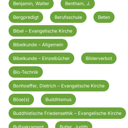
Benjamin, Walter
Bentham, J.
Bergpredigt
Berufsschule
Beten
Bibel – Evangelische Kirche
Bibelkunde – Allgemein
Bibelkunde – Einzelbücher
Bilderverbot
Bio-Technik
Bonhoeffer, Dietrich – Evangelische Kirche
Böse(s)
Buddhismus
Buddhistische Friedensethik – Evangelische Kirche
Bußsakrament
Butler, Judith