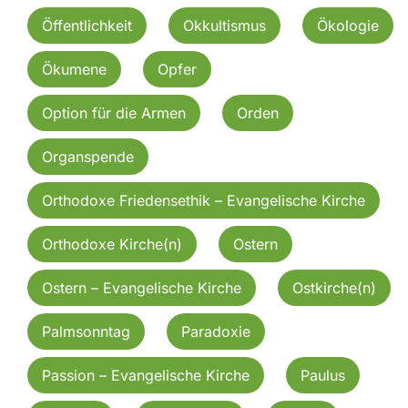
Öffentlichkeit
Okkultismus
Ökologie
Ökumene
Opfer
Option für die Armen
Orden
Organspende
Orthodoxe Friedensethik – Evangelische Kirche
Orthodoxe Kirche(n)
Ostern
Ostern – Evangelische Kirche
Ostkirche(n)
Palmsonntag
Paradoxie
Passion – Evangelische Kirche
Paulus