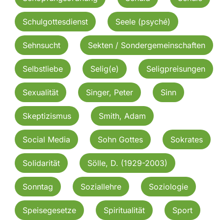
Schulgottesdienst
Seele (psyché)
Sehnsucht
Sekten / Sondergemeinschaften
Selbstliebe
Selig(e)
Seligpreisungen
Sexualität
Singer, Peter
Sinn
Skeptizismus
Smith, Adam
Social Media
Sohn Gottes
Sokrates
Solidarität
Sölle, D. (1929-2003)
Sonntag
Soziallehre
Soziologie
Speisegesetze
Spiritualität
Sport