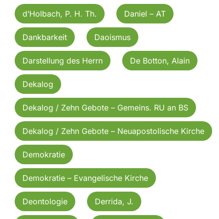
d’Holbach, P. H. Th.
Daniel – AT
Dankbarkeit
Daoismus
Darstellung des Herrn
De Botton, Alain
Dekalog
Dekalog / Zehn Gebote – Gemeins. RU an BS
Dekalog / Zehn Gebote – Neuapostolische Kirche
Demokratie
Demokratie – Evangelische Kirche
Deontologie
Derrida, J.