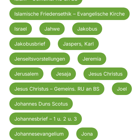
Islamische Friedensethik – Evangelische Kirche
Israel
Jahwe
Jakobus
Jakobusbrief
Jaspers, Karl
Jenseitsvorstellungen
Jeremia
Jerusalem
Jesaja
Jesus Christus
Jesus Christus – Gemeins. RU an BS
Joel
Johannes Duns Scotus
Johannesbrief – 1 u. 2 u. 3
Johannesevangelium
Jona