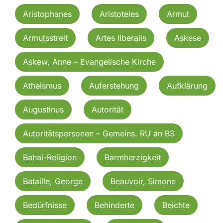
Aristophanes
Aristoteles
Armut
Armutsstreit
Artes liberalis
Askese
Askew, Anne – Evangelische Kirche
Atheismus
Auferstehung
Aufklärung
Augustinus
Autorität
Autoritätspersonen – Gemeins. RU an BS
Bahai-Religion
Barmherzigkeit
Bataille, George
Beauvoir, Simone
Bedürfnisse
Behinderte
Beichte