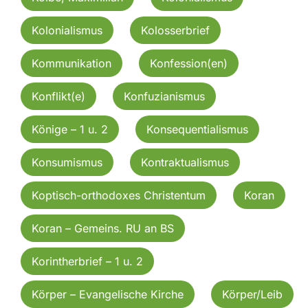
Kolonialismus
Kolosserbrief
Kommunikation
Konfession(en)
Konflikt(e)
Konfuzianismus
Könige – 1 u. 2
Konsequentialismus
Konsumismus
Kontraktualismus
Koptisch-orthodoxes Christentum
Koran
Koran – Gemeins. RU an BS
Korintherbrief – 1 u. 2
Körper – Evangelische Kirche
Körper/Leib