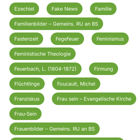
Ezechiel
Fake News
Familie
Familienbilder – Gemeins. RU an BS
Fastenzeit
Fegefeuer
Feminismus
Feministische Theologie
Feuerbach, L. (1804-1872)
Firmung
Flüchtlinge
Foucault, Michel
Franziskus
Frau sein – Evangelische Kirche
Frau-Sein
Frauenbilder – Gemeins. RU an BS