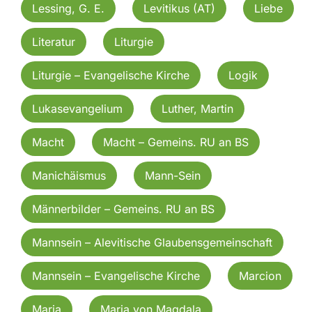
Lessing, G. E.
Levitikus (AT)
Liebe
Literatur
Liturgie
Liturgie – Evangelische Kirche
Logik
Lukasevangelium
Luther, Martin
Macht
Macht – Gemeins. RU an BS
Manichäismus
Mann-Sein
Männerbilder – Gemeins. RU an BS
Mannsein – Alevitische Glaubensgemeinschaft
Mannsein – Evangelische Kirche
Marcion
Maria
Maria von Magdala