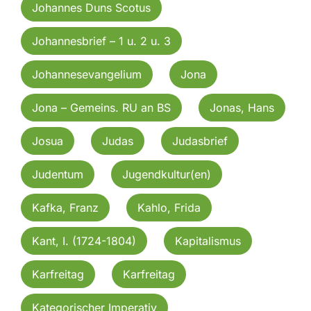
Johannes Duns Scotus
Johannesbrief – 1 u. 2 u. 3
Johannesevangelium
Jona
Jona – Gemeins. RU an BS
Jonas, Hans
Josua
Judas
Judasbrief
Judentum
Jugendkultur(en)
Kafka, Franz
Kahlo, Frida
Kant, I. (1724-1804)
Kapitalismus
Karfreitag
Karfreitag
Kategorischer Imperativ