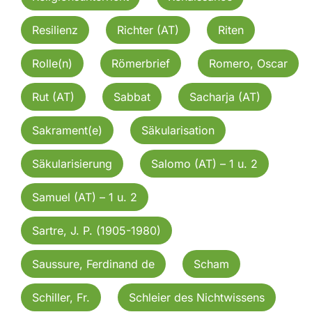
Resilienz
Richter (AT)
Riten
Rolle(n)
Römerbrief
Romero, Oscar
Rut (AT)
Sabbat
Sacharja (AT)
Sakrament(e)
Säkularisation
Säkularisierung
Salomo (AT) – 1 u. 2
Samuel (AT) – 1 u. 2
Sartre, J. P. (1905-1980)
Saussure, Ferdinand de
Scham
Schiller, Fr.
Schleier des Nichtwissens