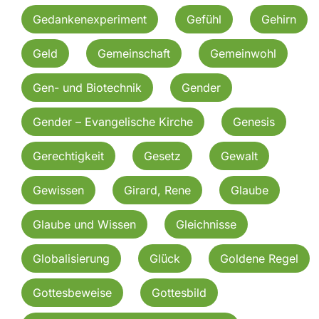
Gedankenexperiment
Gefühl
Gehirn
Geld
Gemeinschaft
Gemeinwohl
Gen- und Biotechnik
Gender
Gender – Evangelische Kirche
Genesis
Gerechtigkeit
Gesetz
Gewalt
Gewissen
Girard, Rene
Glaube
Glaube und Wissen
Gleichnisse
Globalisierung
Glück
Goldene Regel
Gottesbeweise
Gottesbild