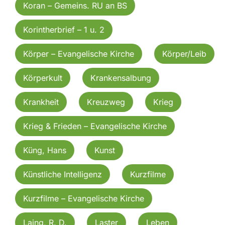
Koran – Gemeins. RU an BS
Korintherbrief – 1 u. 2
Körper – Evangelische Kirche
Körper/Leib
Körperkult
Krankensalbung
Krankheit
Kreuzweg
Krieg
Krieg & Frieden – Evangelische Kirche
Küng, Hans
Kunst
Künstliche Intelligenz
Kurzfilme
Kurzfilme – Evangelische Kirche
Laing, R. D.
Laster
Leben