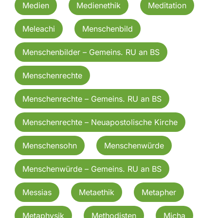
Medien
Medienethik
Meditation
Meleachi
Menschenbild
Menschenbilder – Gemeins. RU an BS
Menschenrechte
Menschenrechte – Gemeins. RU an BS
Menschenrechte – Neuapostolische Kirche
Menschensohn
Menschenwürde
Menschenwürde – Gemeins. RU an BS
Messias
Metaethik
Metapher
Metaphysik
Methodisten
Micha