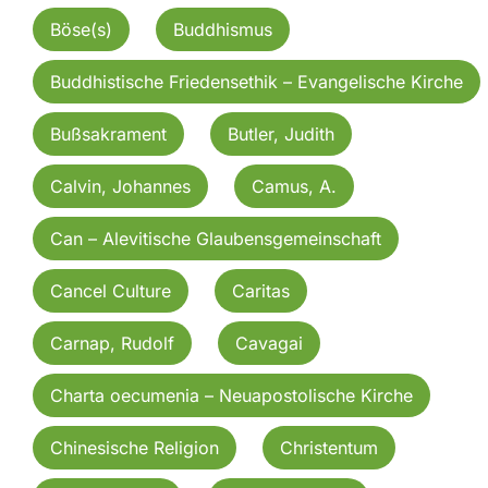
Böse(s)
Buddhismus
Buddhistische Friedensethik – Evangelische Kirche
Bußsakrament
Butler, Judith
Calvin, Johannes
Camus, A.
Can – Alevitische Glaubensgemeinschaft
Cancel Culture
Caritas
Carnap, Rudolf
Cavagai
Charta oecumenia – Neuapostolische Kirche
Chinesische Religion
Christentum