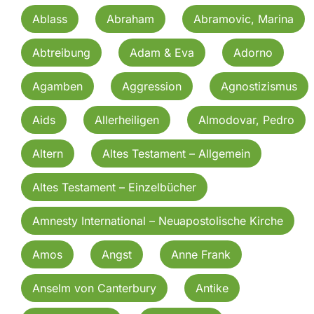
Ablass
Abraham
Abramovic, Marina
Abtreibung
Adam & Eva
Adorno
Agamben
Aggression
Agnostizismus
Aids
Allerheiligen
Almodovar, Pedro
Altern
Altes Testament – Allgemein
Altes Testament – Einzelbücher
Amnesty International – Neuapostolische Kirche
Amos
Angst
Anne Frank
Anselm von Canterbury
Antike