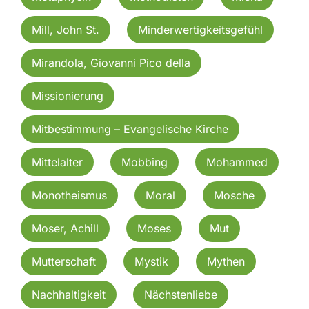
Mill, John St.
Minderwertigkeitsgefühl
Mirandola, Giovanni Pico della
Missionierung
Mitbestimmung – Evangelische Kirche
Mittelalter
Mobbing
Mohammed
Monotheismus
Moral
Mosche
Moser, Achill
Moses
Mut
Mutterschaft
Mystik
Mythen
Nachhaltigkeit
Nächstenliebe