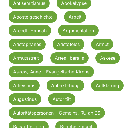
Antisemitismus
Apokalypse
Apostelgeschichte
Arbeit
Arendt, Hannah
Argumentation
Aristophanes
Aristoteles
Armut
Armutsstreit
Artes liberalis
Askese
Askew, Anne – Evangelische Kirche
Atheismus
Auferstehung
Aufklärung
Augustinus
Autorität
Autoritätspersonen – Gemeins. RU an BS
Bahai-Religion
Barmherzigkeit