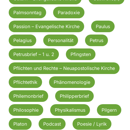
Palmsonntag
Paradoxie
Passion – Evangelische Kirche
Paulus
Pelagius
Personalität
Petrus
Petrusbrief – 1 u. 2
Pfingsten
Pflichten und Rechte – Neuapostolische Kirche
Pflichtethik
Phänomenologie
Philemonbrief
Philipperbrief
Philosophie
Physikalismus
Pilgern
Platon
Podcast
Poesie / Lyrik