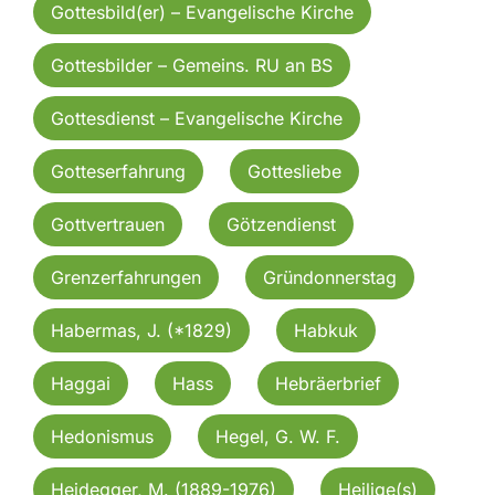
Gottesbild(er) – Evangelische Kirche
Gottesbilder – Gemeins. RU an BS
Gottesdienst – Evangelische Kirche
Gotteserfahrung
Gottesliebe
Gottvertrauen
Götzendienst
Grenzerfahrungen
Gründonnerstag
Habermas, J. (*1829)
Habkuk
Haggai
Hass
Hebräerbrief
Hedonismus
Hegel, G. W. F.
Heidegger, M. (1889-1976)
Heilige(s)