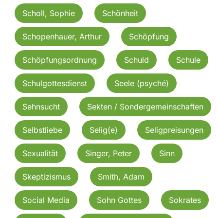
Scholl, Sophie
Schönheit
Schopenhauer, Arthur
Schöpfung
Schöpfungsordnung
Schuld
Schule
Schulgottesdienst
Seele (psyché)
Sehnsucht
Sekten / Sondergemeinschaften
Selbstliebe
Selig(e)
Seligpreisungen
Sexualität
Singer, Peter
Sinn
Skeptizismus
Smith, Adam
Social Media
Sohn Gottes
Sokrates