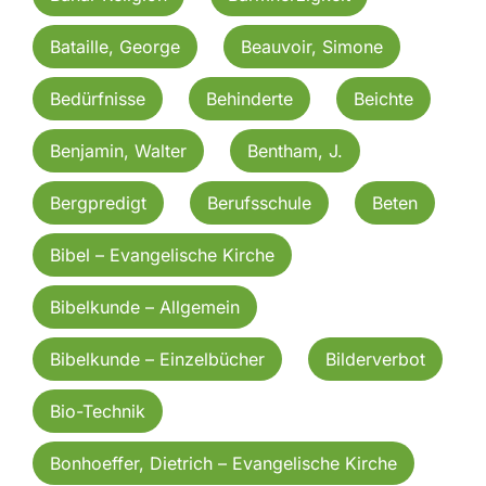
Bataille, George
Beauvoir, Simone
Bedürfnisse
Behinderte
Beichte
Benjamin, Walter
Bentham, J.
Bergpredigt
Berufsschule
Beten
Bibel – Evangelische Kirche
Bibelkunde – Allgemein
Bibelkunde – Einzelbücher
Bilderverbot
Bio-Technik
Bonhoeffer, Dietrich – Evangelische Kirche