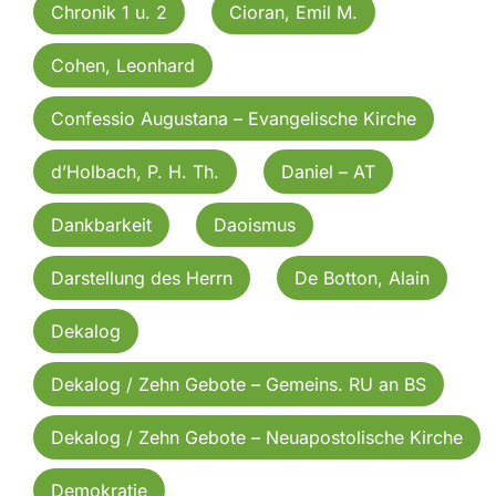
Chronik 1 u. 2
Cioran, Emil M.
Cohen, Leonhard
Confessio Augustana – Evangelische Kirche
d’Holbach, P. H. Th.
Daniel – AT
Dankbarkeit
Daoismus
Darstellung des Herrn
De Botton, Alain
Dekalog
Dekalog / Zehn Gebote – Gemeins. RU an BS
Dekalog / Zehn Gebote – Neuapostolische Kirche
Demokratie