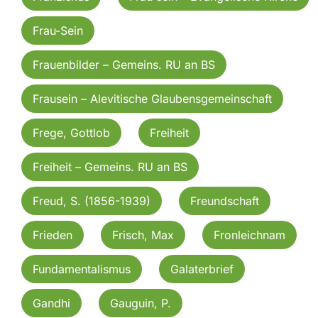
Frau-Sein
Frauenbilder – Gemeins. RU an BS
Frausein – Alevitische Glaubensgemeinschaft
Frege, Gottlob
Freiheit
Freiheit – Gemeins. RU an BS
Freud, S. (1856-1939)
Freundschaft
Frieden
Frisch, Max
Fronleichnam
Fundamentalismus
Galaterbrief
Gandhi
Gauguin, P.