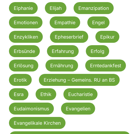
Eiphanie
Elijah
Emanzipation
Emotionen
Empathie
Engel
Enzykliken
Epheserbrief
Epikur
Erbsünde
Erfahrung
Erfolg
Erlösung
Ernährung
Erntedankfest
Erotik
Erziehung – Gemeins. RU an BS
Esra
Ethik
Eucharistie
Eudaimonismus
Evangelien
Evangelikale Kirchen