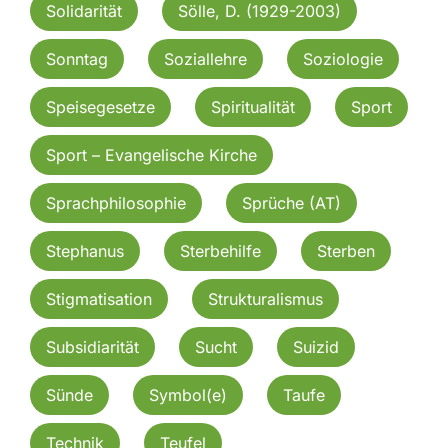
Solidarität
Sölle, D. (1929-2003)
Sonntag
Soziallehre
Soziologie
Speisegesetze
Spiritualität
Sport
Sport – Evangelische Kirche
Sprachphilosophie
Sprüche (AT)
Stephanus
Sterbehilfe
Sterben
Stigmatisation
Strukturalismus
Subsidiarität
Sucht
Suizid
Sünde
Symbol(e)
Taufe
Technik
Teufel