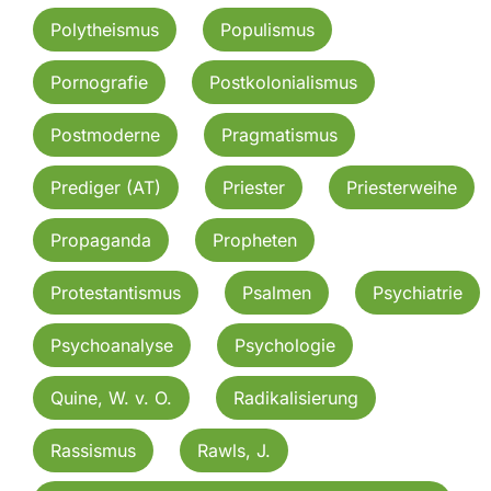
Polytheismus
Populismus
Pornografie
Postkolonialismus
Postmoderne
Pragmatismus
Prediger (AT)
Priester
Priesterweihe
Propaganda
Propheten
Protestantismus
Psalmen
Psychiatrie
Psychoanalyse
Psychologie
Quine, W. v. O.
Radikalisierung
Rassismus
Rawls, J.