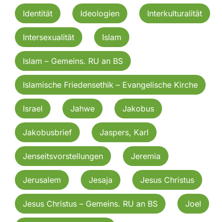
Identität
Ideologien
Interkulturalität
Intersexualität
Islam
Islam – Gemeins. RU an BS
Islamische Friedensethik – Evangelische Kirche
Israel
Jahwe
Jakobus
Jakobusbrief
Jaspers, Karl
Jenseitsvorstellungen
Jeremia
Jerusalem
Jesaja
Jesus Christus
Jesus Christus – Gemeins. RU an BS
Joel