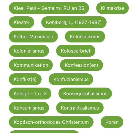
Klee, Paul – Gemeins. RU an BS
Klimakrise
Kloster
Kohlberg, L. (1927-1987)
Kolbe, Maximilian
Kolonialismus
Kolonialismus
Kolosserbrief
Kommunikation
Konfession(en)
Konflikt(e)
Konfuzianismus
Könige – 1 u. 2
Konsequentialismus
Konsumismus
Kontraktualismus
Koptisch-orthodoxes Christentum
Koran