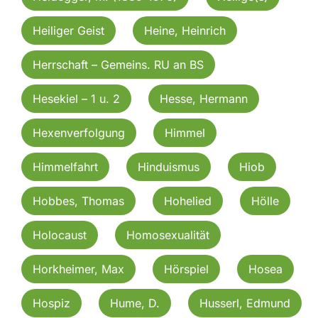
Heiliger Geist
Heine, Heinrich
Herrschaft – Gemeins. RU an BS
Hesekiel – 1 u. 2
Hesse, Hermann
Hexenverfolgung
Himmel
Himmelfahrt
Hinduismus
Hiob
Hobbes, Thomas
Hohelied
Hölle
Holocaust
Homosexualität
Horkheimer, Max
Hörspiel
Hosea
Hospiz
Hume, D.
Husserl, Edmund