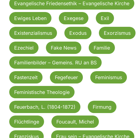
Evangelische Friedensethik – Evangelische Kirche
Ewiges Leben
Exegese
Exil
Existenzialismus
Exodus
Exorzismus
Ezechiel
Fake News
Familie
Familienbilder – Gemeins. RU an BS
Fastenzeit
Fegefeuer
Feminismus
Feministische Theologie
Feuerbach, L. (1804-1872)
Firmung
Flüchtlinge
Foucault, Michel
Franziskus
Frau sein – Evangelische Kirche