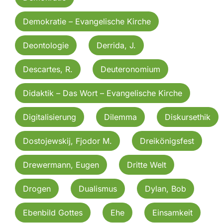
Demokratie – Evangelische Kirche
Deontologie
Derrida, J.
Descartes, R.
Deuteronomium
Didaktik – Das Wort – Evangelische Kirche
Digitalisierung
Dilemma
Diskursethik
Dostojewskij, Fjodor M.
Dreikönigsfest
Drewermann, Eugen
Dritte Welt
Drogen
Dualismus
Dylan, Bob
Ebenbild Gottes
Ehe
Einsamkeit