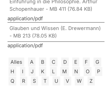
Einführung in die Philosophie. Arthur
Schopenhauer - MB 411 (76.84 KB)
application/pdf
Glauben und Wissen (E. Drewermann)
- MB 213 (78.05 KB)
application/pdf
Alles
A
B
C
D
E
F
G
H
I
J
K
L
M
N
O
P
Q
R
S
T
U
V
W
Z