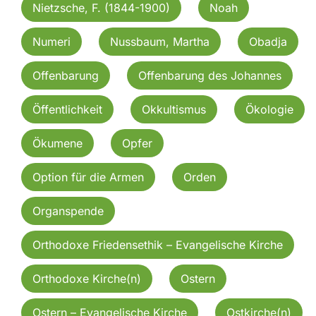
Nietzsche, F. (1844-1900)
Noah
Numeri
Nussbaum, Martha
Obadja
Offenbarung
Offenbarung des Johannes
Öffentlichkeit
Okkultismus
Ökologie
Ökumene
Opfer
Option für die Armen
Orden
Organspende
Orthodoxe Friedensethik – Evangelische Kirche
Orthodoxe Kirche(n)
Ostern
Ostern – Evangelische Kirche
Ostkirche(n)