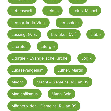
Lebenswelt
Leiden
Leiris, Michel
Leonardo da Vinci
Lernspiele
Lessing, G. E.
Levitikus (AT)
Liebe
Literatur
Liturgie
Liturgie – Evangelische Kirche
Logik
Lukasevangelium
Luther, Martin
Macht
Macht – Gemeins. RU an BS
Manichäismus
Mann-Sein
Männerbilder – Gemeins. RU an BS