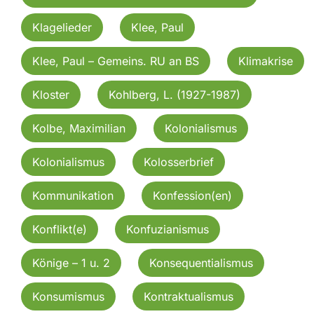
Klagelieder
Klee, Paul
Klee, Paul – Gemeins. RU an BS
Klimakrise
Kloster
Kohlberg, L. (1927-1987)
Kolbe, Maximilian
Kolonialismus
Kolonialismus
Kolosserbrief
Kommunikation
Konfession(en)
Konflikt(e)
Konfuzianismus
Könige – 1 u. 2
Konsequentialismus
Konsumismus
Kontraktualismus