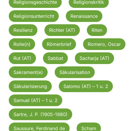
Religionsgeschichte
Religionskritik
Religionsunterricht
Renaissance
Resilienz
Richter (AT)
Riten
Rolle(n)
Römerbrief
Romero, Oscar
Rut (AT)
Sabbat
Sacharja (AT)
Sakrament(e)
Säkularisation
Säkularisierung
Salomo (AT) – 1 u. 2
Samuel (AT) – 1 u. 2
Sartre, J. P. (1905-1980)
Saussure, Ferdinand de
Scham