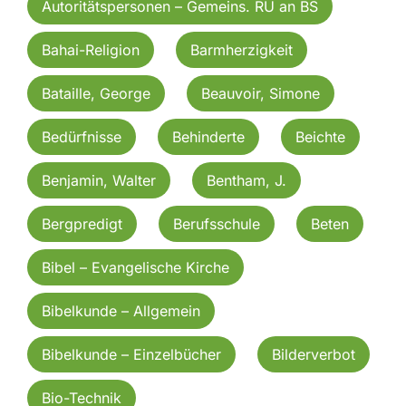
Autoritätspersonen – Gemeins. RU an BS
Bahai-Religion
Barmherzigkeit
Bataille, George
Beauvoir, Simone
Bedürfnisse
Behinderte
Beichte
Benjamin, Walter
Bentham, J.
Bergpredigt
Berufsschule
Beten
Bibel – Evangelische Kirche
Bibelkunde – Allgemein
Bibelkunde – Einzelbücher
Bilderverbot
Bio-Technik