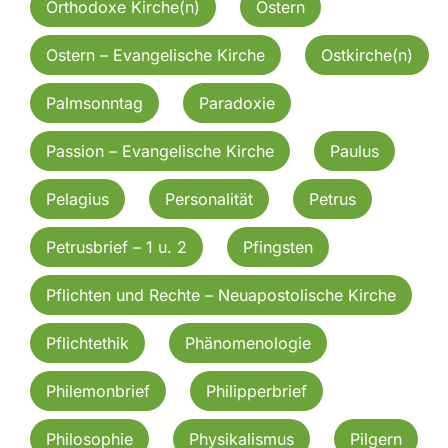
Orthodoxe Kirche(n)
Ostern
Ostern – Evangelische Kirche
Ostkirche(n)
Palmsonntag
Paradoxie
Passion – Evangelische Kirche
Paulus
Pelagius
Personalität
Petrus
Petrusbrief – 1 u. 2
Pfingsten
Pflichten und Rechte – Neuapostolische Kirche
Pflichtethik
Phänomenologie
Philemonbrief
Philipperbrief
Philosophie
Physikalismus
Pilgern