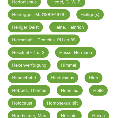
Hedonismus
Hegel, G. W. F.
Heidegger, M. (1889-1976)
Heilige(s)
Heiliger Geist
Heine, Heinrich
Herrschaft – Gemeins. RU an BS
Hesekiel – 1 u. 2
Hesse, Hermann
Hexenverfolgung
Himmel
Himmelfahrt
Hinduismus
Hiob
Hobbes, Thomas
Hohelied
Hölle
Holocaust
Homosexualität
Horkheimer, Max
Hörspiel
Hosea