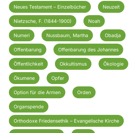
Neues Testament – Einzelbücher
Neuzeit
Nietzsche, F. (1844-1900)
Noah
Numeri
Nussbaum, Martha
Obadja
Offenbarung
Offenbarung des Johannes
Öffentlichkeit
Okkultismus
Ökologie
Ökumene
Opfer
Option für die Armen
Orden
Organspende
Orthodoxe Friedensethik – Evangelische Kirche