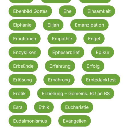
Ebenbild Gottes
Ehe
Einsamkeit
Eiphanie
Elijah
Emanzipation
Emotionen
Empathie
Engel
Enzykliken
Epheserbrief
Epikur
Erbsünde
Erfahrung
Erfolg
Erlösung
Ernährung
Erntedankfest
Erotik
Erziehung – Gemeins. RU an BS
Esra
Ethik
Eucharistie
Eudaimonismus
Evangelien