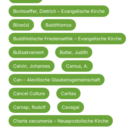
Bonhoeffer, Dietrich – Evangelische Kirche
Böse(s)
Buddhismus
Buddhistische Friedensethik – Evangelische Kirche
Bußsakrament
Butler, Judith
Calvin, Johannes
Camus, A.
Can – Alevitische Glaubensgemeinschaft
Cancel Culture
Caritas
Carnap, Rudolf
Cavagai
Charta oecumenia – Neuapostolische Kirche