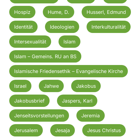
Hospiz
Hume, D.
Husserl, Edmund
Identität
Ideologien
Interkulturalität
Intersexualität
Islam
Islam – Gemeins. RU an BS
Islamische Friedensethik – Evangelische Kirche
Israel
Jahwe
Jakobus
Jakobusbrief
Jaspers, Karl
Jenseitsvorstellungen
Jeremia
Jerusalem
Jesaja
Jesus Christus