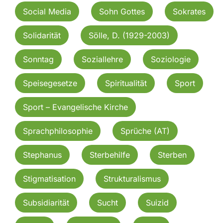
Social Media
Sohn Gottes
Sokrates
Solidarität
Sölle, D. (1929-2003)
Sonntag
Soziallehre
Soziologie
Speisegesetze
Spiritualität
Sport
Sport – Evangelische Kirche
Sprachphilosophie
Sprüche (AT)
Stephanus
Sterbehilfe
Sterben
Stigmatisation
Strukturalismus
Subsidiarität
Sucht
Suizid