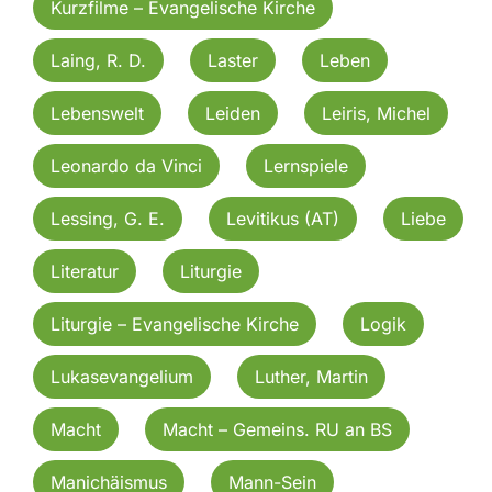
Kurzfilme – Evangelische Kirche
Laing, R. D.
Laster
Leben
Lebenswelt
Leiden
Leiris, Michel
Leonardo da Vinci
Lernspiele
Lessing, G. E.
Levitikus (AT)
Liebe
Literatur
Liturgie
Liturgie – Evangelische Kirche
Logik
Lukasevangelium
Luther, Martin
Macht
Macht – Gemeins. RU an BS
Manichäismus
Mann-Sein