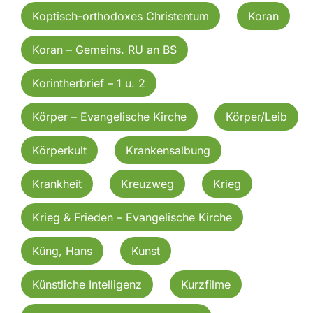
Koptisch-orthodoxes Christentum
Koran
Koran – Gemeins. RU an BS
Korintherbrief – 1 u. 2
Körper – Evangelische Kirche
Körper/Leib
Körperkult
Krankensalbung
Krankheit
Kreuzweg
Krieg
Krieg & Frieden – Evangelische Kirche
Küng, Hans
Kunst
Künstliche Intelligenz
Kurzfilme