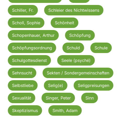
Schiller, Fr.
Schleier des Nichtwissens
Scholl, Sophie
Schönheit
Schopenhauer, Arthur
Schöpfung
Schöpfungsordnung
Schuld
Schule
Schulgottesdienst
Seele (psyché)
Sehnsucht
Sekten / Sondergemeinschaften
Selbstliebe
Selig(e)
Seligpreisungen
Sexualität
Singer, Peter
Sinn
Skeptizismus
Smith, Adam