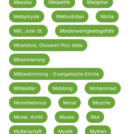
Messias
Metaethik
Metapher
Metaphysik
Methodisten
Micha
Mill, John St.
Minderwertigkeitsgefühl
Mirandola, Giovanni Pico della
Missionierung
Mitbestimmung – Evangelische Kirche
Mittelalter
Mobbing
Mohammed
Monotheismus
Moral
Mosche
Moser, Achill
Moses
Mut
Mutterschaft
Mystik
Mythen