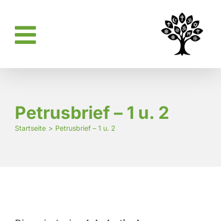
Zum
Inhalt
springen
Petrusbrief – 1 u. 2
Startseite
Petrusbrief – 1 u. 2