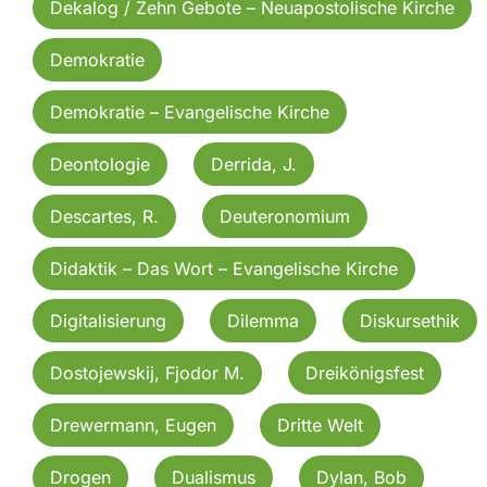
Dekalog / Zehn Gebote – Neuapostolische Kirche
Demokratie
Demokratie – Evangelische Kirche
Deontologie
Derrida, J.
Descartes, R.
Deuteronomium
Didaktik – Das Wort – Evangelische Kirche
Digitalisierung
Dilemma
Diskursethik
Dostojewskij, Fjodor M.
Dreikönigsfest
Drewermann, Eugen
Dritte Welt
Drogen
Dualismus
Dylan, Bob