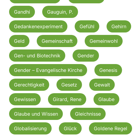
Gandhi
Gauguin, P.
Gedankenexperiment
Gefühl
Gehirn
Geld
Gemeinschaft
Gemeinwohl
Gen- und Biotechnik
Gender
Gender – Evangelische Kirche
Genesis
Gerechtigkeit
Gesetz
Gewalt
Gewissen
Girard, Rene
Glaube
Glaube und Wissen
Gleichnisse
Globalisierung
Glück
Goldene Regel