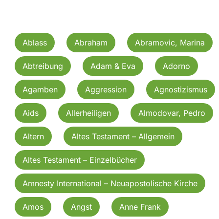
Ablass
Abraham
Abramovic, Marina
Abtreibung
Adam & Eva
Adorno
Agamben
Aggression
Agnostizismus
Aids
Allerheiligen
Almodovar, Pedro
Altern
Altes Testament – Allgemein
Altes Testament – Einzelbücher
Amnesty International – Neuapostolische Kirche
Amos
Angst
Anne Frank