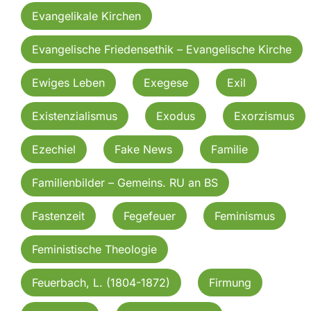
Evangelikale Kirchen
Evangelische Friedensethik – Evangelische Kirche
Ewiges Leben
Exegese
Exil
Existenzialismus
Exodus
Exorzismus
Ezechiel
Fake News
Familie
Familienbilder – Gemeins. RU an BS
Fastenzeit
Fegefeuer
Feminismus
Feministische Theologie
Feuerbach, L. (1804-1872)
Firmung