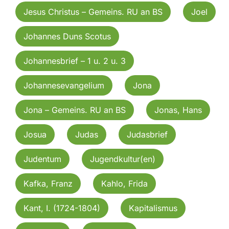
Jesus Christus – Gemeins. RU an BS
Joel
Johannes Duns Scotus
Johannesbrief – 1 u. 2 u. 3
Johannesevangelium
Jona
Jona – Gemeins. RU an BS
Jonas, Hans
Josua
Judas
Judasbrief
Judentum
Jugendkultur(en)
Kafka, Franz
Kahlo, Frida
Kant, I. (1724-1804)
Kapitalismus