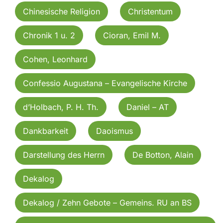
Chinesische Religion
Christentum
Chronik 1 u. 2
Cioran, Emil M.
Cohen, Leonhard
Confessio Augustana – Evangelische Kirche
d’Holbach, P. H. Th.
Daniel – AT
Dankbarkeit
Daoismus
Darstellung des Herrn
De Botton, Alain
Dekalog
Dekalog / Zehn Gebote – Gemeins. RU an BS