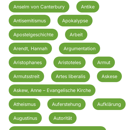
Anselm von Canterbury
Antike
Antisemitismus
Apokalypse
Apostelgeschichte
Arbeit
Arendt, Hannah
Argumentation
Aristophanes
Aristoteles
Armut
Armutsstreit
Artes liberalis
Askese
Askew, Anne – Evangelische Kirche
Atheismus
Auferstehung
Aufklärung
Augustinus
Autorität