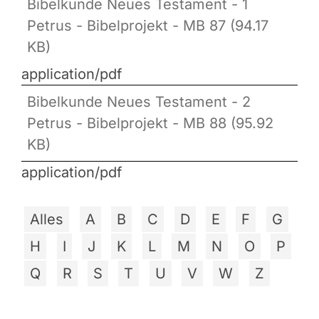
Bibelkunde Neues Testament - 1
Petrus - Bibelprojekt - MB 87 (94.17
KB)
application/pdf
Bibelkunde Neues Testament - 2
Petrus - Bibelprojekt - MB 88 (95.92
KB)
application/pdf
Alles
A
B
C
D
E
F
G
H
I
J
K
L
M
N
O
P
Q
R
S
T
U
V
W
Z