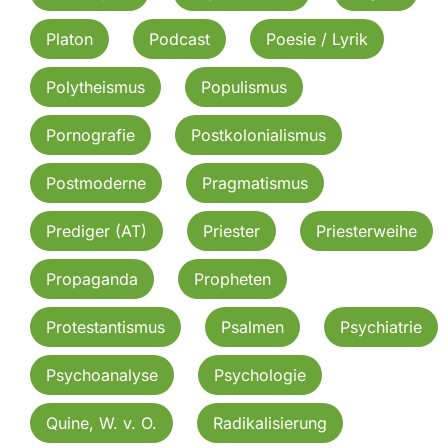
Platon
Podcast
Poesie / Lyrik
Polytheismus
Populismus
Pornografie
Postkolonialismus
Postmoderne
Pragmatismus
Prediger (AT)
Priester
Priesterweihe
Propaganda
Propheten
Protestantismus
Psalmen
Psychiatrie
Psychoanalyse
Psychologie
Quine, W. v. O.
Radikalisierung