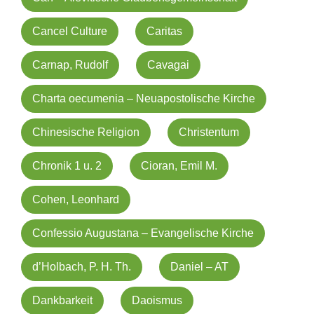
Cancel Culture
Caritas
Carnap, Rudolf
Cavagai
Charta oecumenia – Neuapostolische Kirche
Chinesische Religion
Christentum
Chronik 1 u. 2
Cioran, Emil M.
Cohen, Leonhard
Confessio Augustana – Evangelische Kirche
d’Holbach, P. H. Th.
Daniel – AT
Dankbarkeit
Daoismus