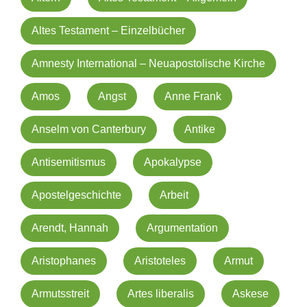
Altes Testament – Einzelbücher
Amnesty International – Neuapostolische Kirche
Amos
Angst
Anne Frank
Anselm von Canterbury
Antike
Antisemitismus
Apokalypse
Apostelgeschichte
Arbeit
Arendt, Hannah
Argumentation
Aristophanes
Aristoteles
Armut
Armutsstreit
Artes liberalis
Askese