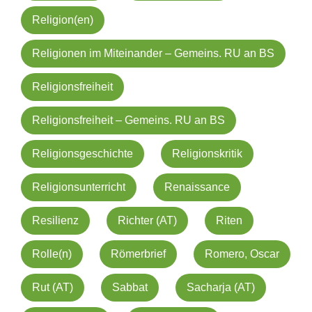
Religion(en)
Religionen im Miteinander – Gemeins. RU an BS
Religionsfreiheit
Religionsfreiheit – Gemeins. RU an BS
Religionsgeschichte
Religionskritik
Religionsunterricht
Renaissance
Resilienz
Richter (AT)
Riten
Rolle(n)
Römerbrief
Romero, Oscar
Rut (AT)
Sabbat
Sacharja (AT)