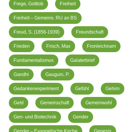
Frege, Gottlob
Freiheit
Freiheit – Gemeins. RU an BS
Freud, S. (1856-1939)
Freundschaft
Frieden
Frisch, Max
Fronleichnam
Fundamentalismus
Galaterbrief
Gandhi
Gauguin, P.
Gedankenexperiment
Gefühl
Gehirn
Geld
Gemeinschaft
Gemeinwohl
Gen- und Biotechnik
Gender
Gender – Evangelische Kirche
Genesis