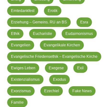
Erntedankfest
Erotik
Erziehung – Gemeins. RU an BS
Esra
Ethik
Eucharistie
Eudaimonismus
Evangelien
Evangelikale Kirchen
Evangelische Friedensethik – Evangelische Kirche
Ewiges Leben
Exegese
Exil
Existenzialismus
Exodus
Exorzismus
Ezechiel
Fake News
Familie