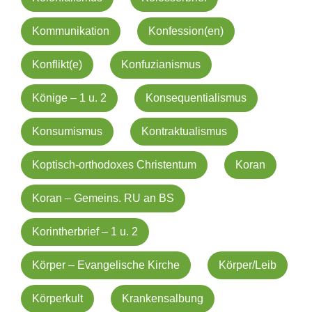
Kommunikation
Konfession(en)
Konflikt(e)
Konfuzianismus
Könige – 1 u. 2
Konsequentialismus
Konsumismus
Kontraktualismus
Koptisch-orthodoxes Christentum
Koran
Koran – Gemeins. RU an BS
Korintherbrief – 1 u. 2
Körper – Evangelische Kirche
Körper/Leib
Körperkult
Krankensalbung