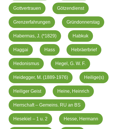
Gottvertrauen
Götzendienst
Grenzerfahrungen
Gründonnerstag
Habermas, J. (*1829)
Habkuk
Haggai
Hass
Hebräerbrief
Hedonismus
Hegel, G. W. F.
Heidegger, M. (1889-1976)
Heilige(s)
Heiliger Geist
Heine, Heinrich
Herrschaft – Gemeins. RU an BS
Hesekiel – 1 u. 2
Hesse, Hermann