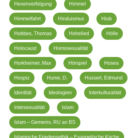
Hexenverfolgung
Himmel
Himmelfahrt
Hinduismus
Hiob
Hobbes, Thomas
Hohelied
Hölle
Holocaust
Homosexualität
Horkheimer, Max
Hörspiel
Hosea
Hospiz
Hume, D.
Husserl, Edmund
Identität
Ideologien
Interkulturalität
Intersexualität
Islam
Islam – Gemeins. RU an BS
Islamische Friedensethik – Evangelische Kirche