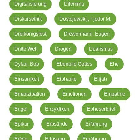
Digitalisierung
Dilemma
Diskursethik
Dostojewskij, Fjodor M.
Dreikönigsfest
Drewermann, Eugen
Dritte Welt
Drogen
Dualismus
Dylan, Bob
Ebenbild Gottes
Ehe
Einsamkeit
Eiphanie
Elijah
Emanzipation
Emotionen
Empathie
Engel
Enzykliken
Epheserbrief
Epikur
Erbsünde
Erfahrung
Erfolg
Erlösung
Ernährung