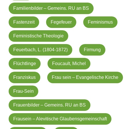
Familienbilder – Gemeins. RU an BS
Fastenzeit
Fegefeuer
Feminismus
Feministische Theologie
Feuerbach, L. (1804-1872)
Firmung
Flüchtlinge
Foucault, Michel
Franziskus
Frau sein – Evangelische Kirche
Frau-Sein
Frauenbilder – Gemeins. RU an BS
Frausein – Alevitische Glaubensgemeinschaft