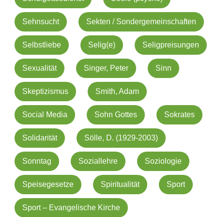
Sehnsucht
Sekten / Sondergemeinschaften
Selbstliebe
Selig(e)
Seligpreisungen
Sexualität
Singer, Peter
Sinn
Skeptizismus
Smith, Adam
Social Media
Sohn Gottes
Sokrates
Solidarität
Sölle, D. (1929-2003)
Sonntag
Soziallehre
Soziologie
Speisegesetze
Spiritualität
Sport
Sport – Evangelische Kirche