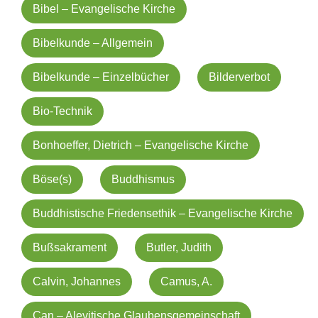
Bibel – Evangelische Kirche
Bibelkunde – Allgemein
Bibelkunde – Einzelbücher
Bilderverbot
Bio-Technik
Bonhoeffer, Dietrich – Evangelische Kirche
Böse(s)
Buddhismus
Buddhistische Friedensethik – Evangelische Kirche
Bußsakrament
Butler, Judith
Calvin, Johannes
Camus, A.
Can – Alevitische Glaubensgemeinschaft