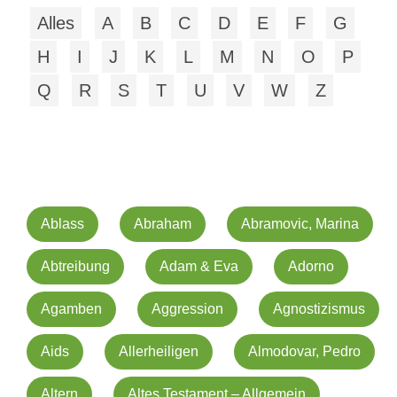
Alles
A
B
C
D
E
F
G
H
I
J
K
L
M
N
O
P
Q
R
S
T
U
V
W
Z
Ablass
Abraham
Abramovic, Marina
Abtreibung
Adam & Eva
Adorno
Agamben
Aggression
Agnostizismus
Aids
Allerheiligen
Almodovar, Pedro
Altern
Altes Testament – Allgemein