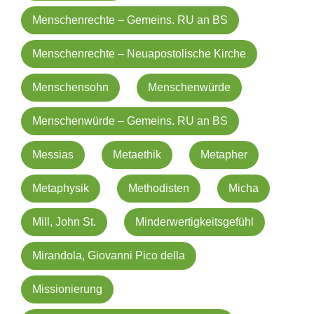
Menschenrechte – Gemeins. RU an BS
Menschenrechte – Neuapostolische Kirche
Menschensohn
Menschenwürde
Menschenwürde – Gemeins. RU an BS
Messias
Metaethik
Metapher
Metaphysik
Methodisten
Micha
Mill, John St.
Minderwertigkeitsgefühl
Mirandola, Giovanni Pico della
Missionierung