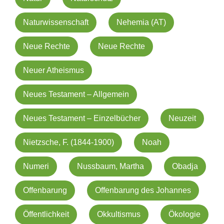
Naturwissenschaft
Nehemia (AT)
Neue Rechte
Neue Rechte
Neuer Atheismus
Neues Testament – Allgemein
Neues Testament – Einzelbücher
Neuzeit
Nietzsche, F. (1844-1900)
Noah
Numeri
Nussbaum, Martha
Obadja
Offenbarung
Offenbarung des Johannes
Öffentlichkeit
Okkultismus
Ökologie