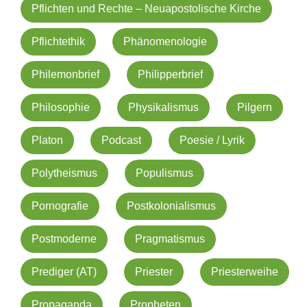
Pflichten und Rechte – Neuapostolische Kirche
Pflichtethik
Phänomenologie
Philemonbrief
Philipperbrief
Philosophie
Physikalismus
Pilgern
Platon
Podcast
Poesie / Lyrik
Polytheismus
Populismus
Pornografie
Postkolonialismus
Postmoderne
Pragmatismus
Prediger (AT)
Priester
Priesterweihe
Propaganda
Propheten