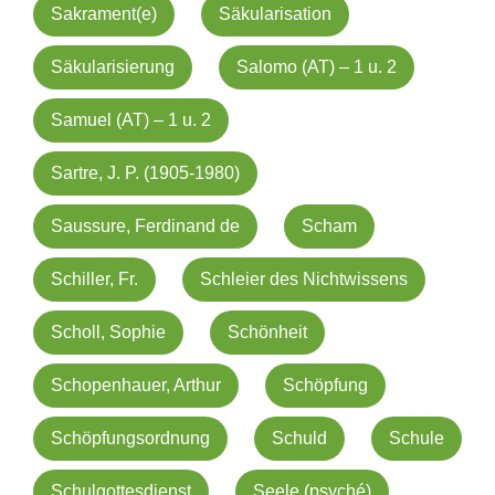
Sakrament(e)
Säkularisation
Säkularisierung
Salomo (AT) – 1 u. 2
Samuel (AT) – 1 u. 2
Sartre, J. P. (1905-1980)
Saussure, Ferdinand de
Scham
Schiller, Fr.
Schleier des Nichtwissens
Scholl, Sophie
Schönheit
Schopenhauer, Arthur
Schöpfung
Schöpfungsordnung
Schuld
Schule
Schulgottesdienst
Seele (psyché)