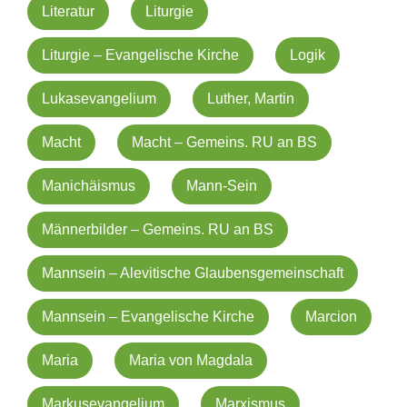
Literatur
Liturgie
Liturgie – Evangelische Kirche
Logik
Lukasevangelium
Luther, Martin
Macht
Macht – Gemeins. RU an BS
Manichäismus
Mann-Sein
Männerbilder – Gemeins. RU an BS
Mannsein – Alevitische Glaubensgemeinschaft
Mannsein – Evangelische Kirche
Marcion
Maria
Maria von Magdala
Markusevangelium
Marxismus