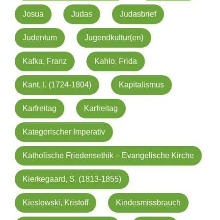
Josua
Judas
Judasbrief
Judentum
Jugendkultur(en)
Kafka, Franz
Kahlo, Frida
Kant, I. (1724-1804)
Kapitalismus
Karfreitag
Karfreitag
Kategorischer Imperativ
Katholische Friedensethik – Evangelische Kirche
Kierkegaard, S. (1813-1855)
Kieslowski, Kristoff
Kindesmissbrauch