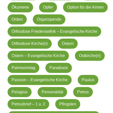
Ökumene
Opfer
Option für die Armen
Orden
Organspende
Orthodoxe Friedensethik – Evangelische Kirche
Orthodoxe Kirche(n)
Ostern
Ostern – Evangelische Kirche
Ostkirche(n)
Palmsonntag
Paradoxie
Passion – Evangelische Kirche
Paulus
Pelagius
Personalität
Petrus
Petrusbrief – 1 u. 2
Pfingsten