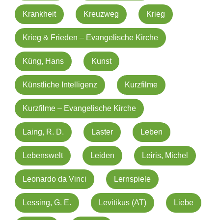
Krankheit
Kreuzweg
Krieg
Krieg & Frieden – Evangelische Kirche
Küng, Hans
Kunst
Künstliche Intelligenz
Kurzfilme
Kurzfilme – Evangelische Kirche
Laing, R. D.
Laster
Leben
Lebenswelt
Leiden
Leiris, Michel
Leonardo da Vinci
Lernspiele
Lessing, G. E.
Levitikus (AT)
Liebe