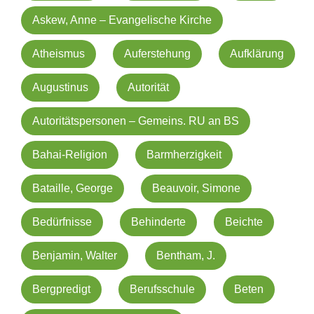
Askew, Anne – Evangelische Kirche
Atheismus
Auferstehung
Aufklärung
Augustinus
Autorität
Autoritätspersonen – Gemeins. RU an BS
Bahai-Religion
Barmherzigkeit
Bataille, George
Beauvoir, Simone
Bedürfnisse
Behinderte
Beichte
Benjamin, Walter
Bentham, J.
Bergpredigt
Berufsschule
Beten