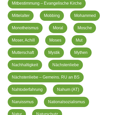
Mitbestimmung – Evangelische Kirche
Mittelalter
Mobbing
Mohammed
Monotheismus
Moral
Mosche
Moser, Achill
Moses
Mut
Mutterschaft
Mystik
Mythen
Nachhaltigkeit
Nächstenliebe
Nächstenliebe – Gemeins. RU an BS
Nahtoderfahrung
Nahum (AT)
Naruissmus
Nationalsozialismus
Natur
Naturschutz