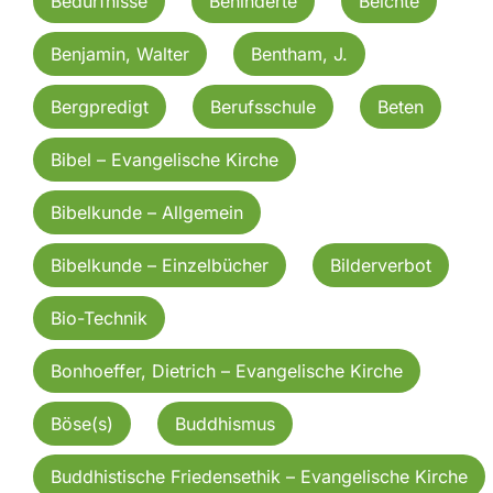
Bedürfnisse
Behinderte
Beichte
Benjamin, Walter
Bentham, J.
Bergpredigt
Berufsschule
Beten
Bibel – Evangelische Kirche
Bibelkunde – Allgemein
Bibelkunde – Einzelbücher
Bilderverbot
Bio-Technik
Bonhoeffer, Dietrich – Evangelische Kirche
Böse(s)
Buddhismus
Buddhistische Friedensethik – Evangelische Kirche