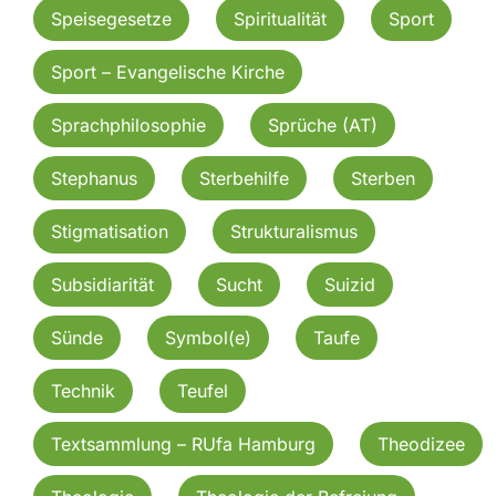
Speisegesetze
Spiritualität
Sport
Sport – Evangelische Kirche
Sprachphilosophie
Sprüche (AT)
Stephanus
Sterbehilfe
Sterben
Stigmatisation
Strukturalismus
Subsidiarität
Sucht
Suizid
Sünde
Symbol(e)
Taufe
Technik
Teufel
Textsammlung – RUfa Hamburg
Theodizee