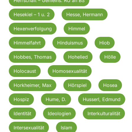
Herrschaft – Gemeins. RU an BS
Hesekiel – 1 u. 2
Hesse, Hermann
Hexenverfolgung
Himmel
Himmelfahrt
Hinduismus
Hiob
Hobbes, Thomas
Hohelied
Hölle
Holocaust
Homosexualität
Horkheimer, Max
Hörspiel
Hosea
Hospiz
Hume, D.
Husserl, Edmund
Identität
Ideologien
Interkulturalität
Intersexualität
Islam