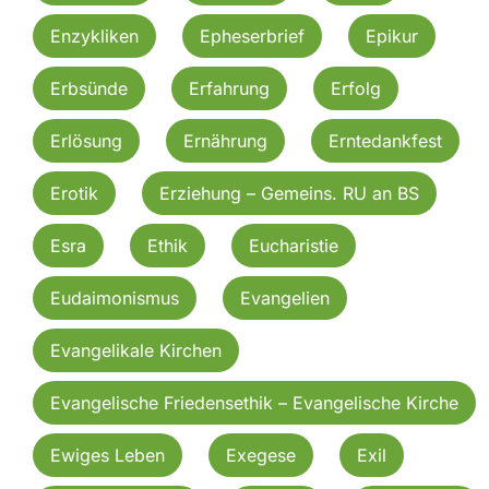
Enzykliken
Epheserbrief
Epikur
Erbsünde
Erfahrung
Erfolg
Erlösung
Ernährung
Erntedankfest
Erotik
Erziehung – Gemeins. RU an BS
Esra
Ethik
Eucharistie
Eudaimonismus
Evangelien
Evangelikale Kirchen
Evangelische Friedensethik – Evangelische Kirche
Ewiges Leben
Exegese
Exil