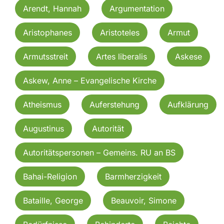
Arendt, Hannah
Argumentation
Aristophanes
Aristoteles
Armut
Armutsstreit
Artes liberalis
Askese
Askew, Anne – Evangelische Kirche
Atheismus
Auferstehung
Aufklärung
Augustinus
Autorität
Autoritätspersonen – Gemeins. RU an BS
Bahai-Religion
Barmherzigkeit
Bataille, George
Beauvoir, Simone