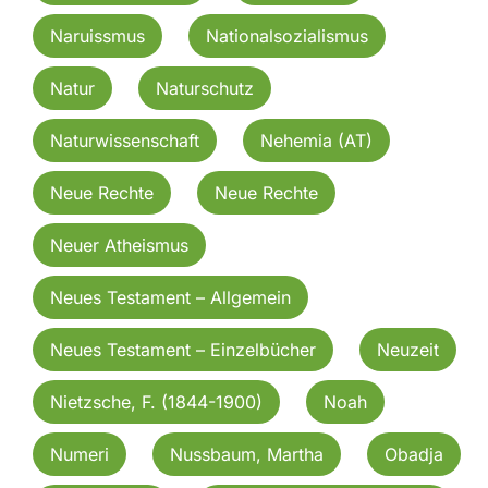
Naruissmus
Nationalsozialismus
Natur
Naturschutz
Naturwissenschaft
Nehemia (AT)
Neue Rechte
Neue Rechte
Neuer Atheismus
Neues Testament – Allgemein
Neues Testament – Einzelbücher
Neuzeit
Nietzsche, F. (1844-1900)
Noah
Numeri
Nussbaum, Martha
Obadja