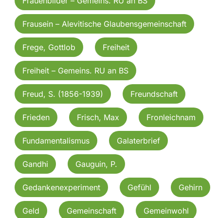
Frauenbilder – Gemeins. RU an BS
Frausein – Alevitische Glaubensgemeinschaft
Frege, Gottlob
Freiheit
Freiheit – Gemeins. RU an BS
Freud, S. (1856-1939)
Freundschaft
Frieden
Frisch, Max
Fronleichnam
Fundamentalismus
Galaterbrief
Gandhi
Gauguin, P.
Gedankenexperiment
Gefühl
Gehirn
Geld
Gemeinschaft
Gemeinwohl