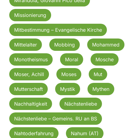
Mirandola, Giovanni Pico della
Missionierung
Mitbestimmung – Evangelische Kirche
Mittelalter
Mobbing
Mohammed
Monotheismus
Moral
Mosche
Moser, Achill
Moses
Mut
Mutterschaft
Mystik
Mythen
Nachhaltigkeit
Nächstenliebe
Nächstenliebe – Gemeins. RU an BS
Nahtoderfahrung
Nahum (AT)