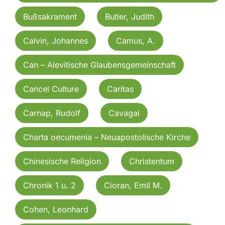
Bußsakrament
Butler, Judith
Calvin, Johannes
Camus, A.
Can – Alevitische Glaubensgemeinschaft
Cancel Culture
Caritas
Carnap, Rudolf
Cavagai
Charta oecumenia – Neuapostolische Kirche
Chinesische Religion
Christentum
Chronik 1 u. 2
Cioran, Emil M.
Cohen, Leonhard