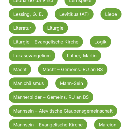
Leonardo da Vinci
Lernspiele
Lessing, G. E.
Levitikus (AT)
Liebe
Literatur
Liturgie
Liturgie – Evangelische Kirche
Logik
Lukasevangelium
Luther, Martin
Macht
Macht – Gemeins. RU an BS
Manichäismus
Mann-Sein
Männerbilder – Gemeins. RU an BS
Mannsein – Alevitische Glaubensgemeinschaft
Mannsein – Evangelische Kirche
Marcion