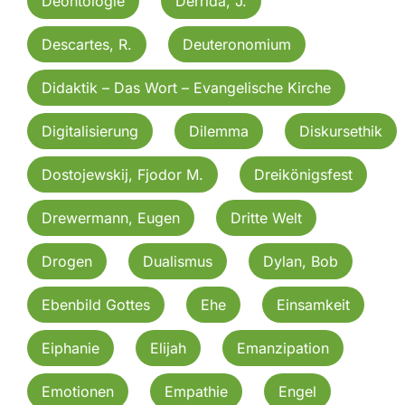
Deontologie
Derrida, J.
Descartes, R.
Deuteronomium
Didaktik – Das Wort – Evangelische Kirche
Digitalisierung
Dilemma
Diskursethik
Dostojewskij, Fjodor M.
Dreikönigsfest
Drewermann, Eugen
Dritte Welt
Drogen
Dualismus
Dylan, Bob
Ebenbild Gottes
Ehe
Einsamkeit
Eiphanie
Elijah
Emanzipation
Emotionen
Empathie
Engel