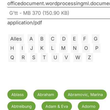
officedocument.wordprocessingml.docume
G'tt - MB 370 (150.90 KB)
application/pdf
Alles
A
B
C
D
E
F
G
H
I
J
K
L
M
N
O
P
Q
R
S
T
U
V
W
Z
Ablass
Abraham
Abramovic, Marina
Abtreibung
Adam & Eva
Adorno