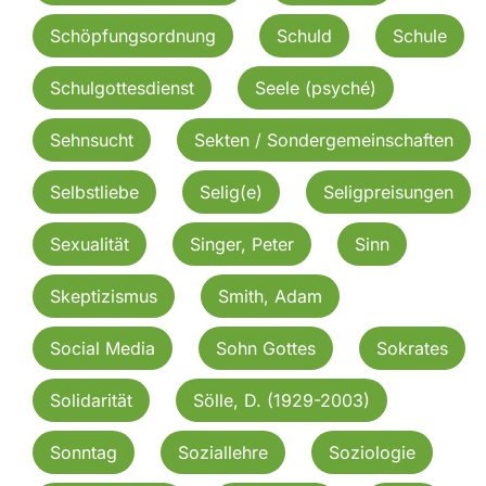
Schöpfungsordnung
Schuld
Schule
Schulgottesdienst
Seele (psyché)
Sehnsucht
Sekten / Sondergemeinschaften
Selbstliebe
Selig(e)
Seligpreisungen
Sexualität
Singer, Peter
Sinn
Skeptizismus
Smith, Adam
Social Media
Sohn Gottes
Sokrates
Solidarität
Sölle, D. (1929-2003)
Sonntag
Soziallehre
Soziologie