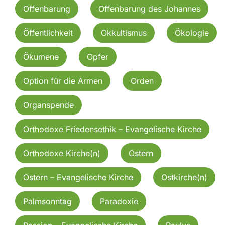
Offenbarung
Offenbarung des Johannes
Öffentlichkeit
Okkultismus
Ökologie
Ökumene
Opfer
Option für die Armen
Orden
Organspende
Orthodoxe Friedensethik – Evangelische Kirche
Orthodoxe Kirche(n)
Ostern
Ostern – Evangelische Kirche
Ostkirche(n)
Palmsonntag
Paradoxie