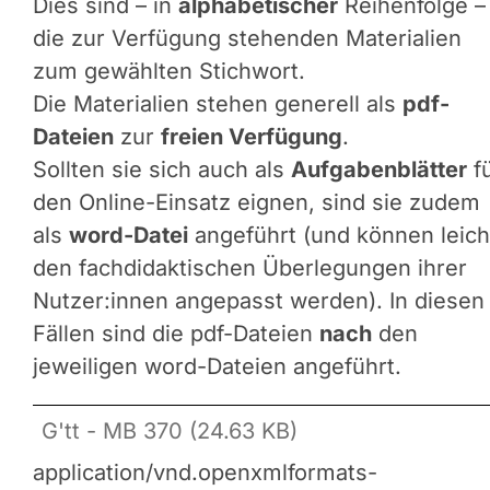
Dies sind – in
alphabetischer
Reihenfolge –
die zur Verfügung stehenden Materialien
zum gewählten Stichwort.
Die Materialien stehen generell als
pdf-
Dateien
zur
freien Verfügung
.
Sollten sie sich auch als
Aufgabenblätter
f
den Online-Einsatz eignen, sind sie zudem
als
word-Datei
angeführt (und können leich
den fachdidaktischen Überlegungen ihrer
Nutzer:innen angepasst werden). In diesen
Fällen sind die pdf-Dateien
nach
den
jeweiligen word-Dateien angeführt.
G'tt - MB 370 (24.63 KB)
application/vnd.openxmlformats-