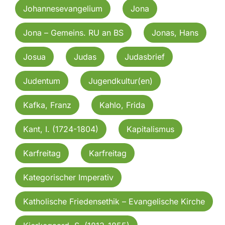
Johannesevangelium
Jona
Jona – Gemeins. RU an BS
Jonas, Hans
Josua
Judas
Judasbrief
Judentum
Jugendkultur(en)
Kafka, Franz
Kahlo, Frida
Kant, I. (1724-1804)
Kapitalismus
Karfreitag
Karfreitag
Kategorischer Imperativ
Katholische Friedensethik – Evangelische Kirche