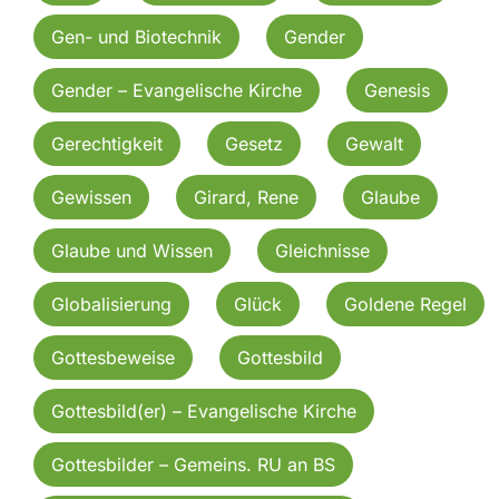
Gen- und Biotechnik
Gender
Gender – Evangelische Kirche
Genesis
Gerechtigkeit
Gesetz
Gewalt
Gewissen
Girard, Rene
Glaube
Glaube und Wissen
Gleichnisse
Globalisierung
Glück
Goldene Regel
Gottesbeweise
Gottesbild
Gottesbild(er) – Evangelische Kirche
Gottesbilder – Gemeins. RU an BS