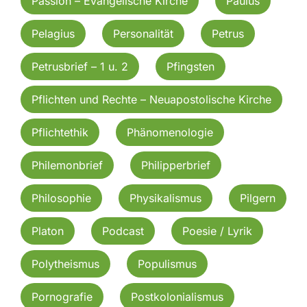
Passion – Evangelische Kirche
Paulus
Pelagius
Personalität
Petrus
Petrusbrief – 1 u. 2
Pfingsten
Pflichten und Rechte – Neuapostolische Kirche
Pflichtethik
Phänomenologie
Philemonbrief
Philipperbrief
Philosophie
Physikalismus
Pilgern
Platon
Podcast
Poesie / Lyrik
Polytheismus
Populismus
Pornografie
Postkolonialismus