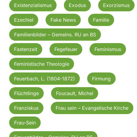
Existenzialismus
Exodus
Exorzismus
Ezechiel
Fake News
Familie
Familienbilder – Gemeins. RU an BS
Fastenzeit
Fegefeuer
Feminismus
Feministische Theologie
Feuerbach, L. (1804-1872)
Firmung
Flüchtlinge
Foucault, Michel
Franziskus
Frau sein – Evangelische Kirche
Frau-Sein