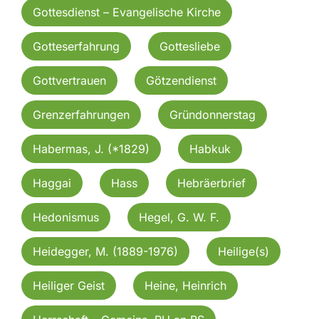
Gottesdienst – Evangelische Kirche
Gotteserfahrung
Gottesliebe
Gottvertrauen
Götzendienst
Grenzerfahrungen
Gründonnerstag
Habermas, J. (*1829)
Habkuk
Haggai
Hass
Hebräerbrief
Hedonismus
Hegel, G. W. F.
Heidegger, M. (1889-1976)
Heilige(s)
Heiliger Geist
Heine, Heinrich