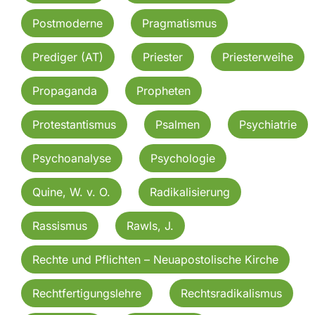
Postmoderne
Pragmatismus
Prediger (AT)
Priester
Priesterweihe
Propaganda
Propheten
Protestantismus
Psalmen
Psychiatrie
Psychoanalyse
Psychologie
Quine, W. v. O.
Radikalisierung
Rassismus
Rawls, J.
Rechte und Pflichten – Neuapostolische Kirche
Rechtfertigungslehre
Rechtsradikalismus