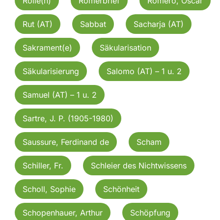
Rolle(n)
Römerbrief
Romero, Oscar
Rut (AT)
Sabbat
Sacharja (AT)
Sakrament(e)
Säkularisation
Säkularisierung
Salomo (AT) – 1 u. 2
Samuel (AT) – 1 u. 2
Sartre, J. P. (1905-1980)
Saussure, Ferdinand de
Scham
Schiller, Fr.
Schleier des Nichtwissens
Scholl, Sophie
Schönheit
Schopenhauer, Arthur
Schöpfung