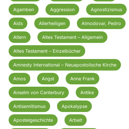
Agamben
Aggression
Agnostizismus
Aids
Allerheiligen
Almodovar, Pedro
Altern
Altes Testament – Allgemein
Altes Testament – Einzelbücher
Amnesty International – Neuapostolische Kirche
Amos
Angst
Anne Frank
Anselm von Canterbury
Antike
Antisemitismus
Apokalypse
Apostelgeschichte
Arbeit