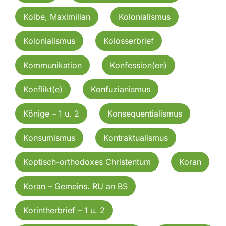
Kolbe, Maximilian
Kolonialismus
Kolonialismus
Kolosserbrief
Kommunikation
Konfession(en)
Konflikt(e)
Konfuzianismus
Könige – 1 u. 2
Konsequentialismus
Konsumismus
Kontraktualismus
Koptisch-orthodoxes Christentum
Koran
Koran – Gemeins. RU an BS
Korintherbrief – 1 u. 2