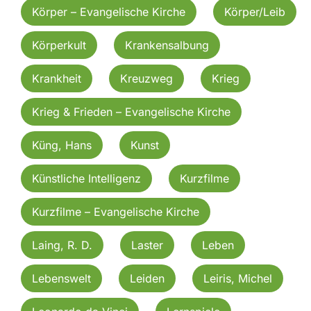
Körper – Evangelische Kirche
Körper/Leib
Körperkult
Krankensalbung
Krankheit
Kreuzweg
Krieg
Krieg & Frieden – Evangelische Kirche
Küng, Hans
Kunst
Künstliche Intelligenz
Kurzfilme
Kurzfilme – Evangelische Kirche
Laing, R. D.
Laster
Leben
Lebenswelt
Leiden
Leiris, Michel