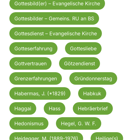
Gottesbild(er) – Evangelische Kirche
Gottesbilder – Gemeins. RU an BS
Gottesdienst – Evangelische Kirche
Gotteserfahrung
Gottesliebe
Gottvertrauen
Götzendienst
Grenzerfahrungen
Gründonnerstag
Habermas, J. (*1829)
Habkuk
Haggai
Hass
Hebräerbrief
Hedonismus
Hegel, G. W. F.
Heidegger, M. (1889-1976)
Heilige(s)