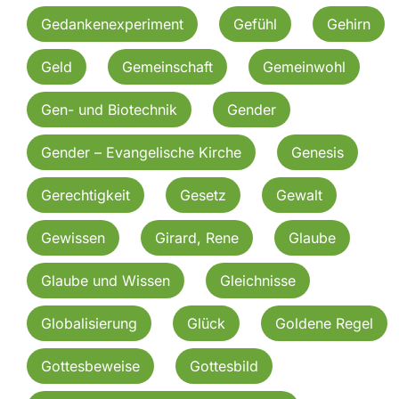
Gedankenexperiment
Gefühl
Gehirn
Geld
Gemeinschaft
Gemeinwohl
Gen- und Biotechnik
Gender
Gender – Evangelische Kirche
Genesis
Gerechtigkeit
Gesetz
Gewalt
Gewissen
Girard, Rene
Glaube
Glaube und Wissen
Gleichnisse
Globalisierung
Glück
Goldene Regel
Gottesbeweise
Gottesbild