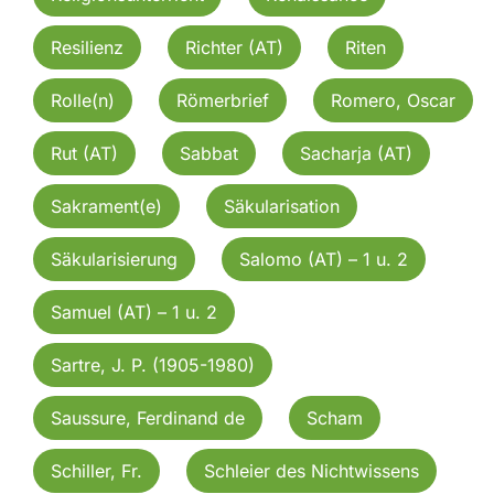
Resilienz
Richter (AT)
Riten
Rolle(n)
Römerbrief
Romero, Oscar
Rut (AT)
Sabbat
Sacharja (AT)
Sakrament(e)
Säkularisation
Säkularisierung
Salomo (AT) – 1 u. 2
Samuel (AT) – 1 u. 2
Sartre, J. P. (1905-1980)
Saussure, Ferdinand de
Scham
Schiller, Fr.
Schleier des Nichtwissens