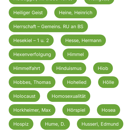
Heiliger Geist
Heine, Heinrich
Herrschaft – Gemeins. RU an BS
Hesekiel – 1 u. 2
Hesse, Hermann
Hexenverfolgung
Himmel
Himmelfahrt
Hinduismus
Hiob
Hobbes, Thomas
Hohelied
Hölle
Holocaust
Homosexualität
Horkheimer, Max
Hörspiel
Hosea
Hospiz
Hume, D.
Husserl, Edmund