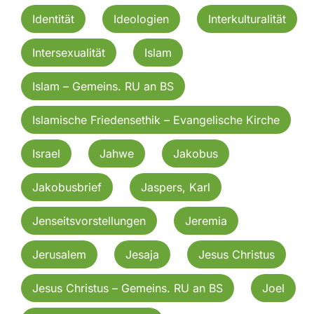
Identität
Ideologien
Interkulturalität
Intersexualität
Islam
Islam – Gemeins. RU an BS
Islamische Friedensethik – Evangelische Kirche
Israel
Jahwe
Jakobus
Jakobusbrief
Jaspers, Karl
Jenseitsvorstellungen
Jeremia
Jerusalem
Jesaja
Jesus Christus
Jesus Christus – Gemeins. RU an BS
Joel