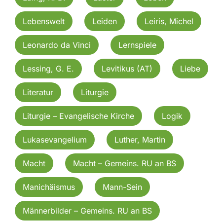
Lebenswelt
Leiden
Leiris, Michel
Leonardo da Vinci
Lernspiele
Lessing, G. E.
Levitikus (AT)
Liebe
Literatur
Liturgie
Liturgie – Evangelische Kirche
Logik
Lukasevangelium
Luther, Martin
Macht
Macht – Gemeins. RU an BS
Manichäismus
Mann-Sein
Männerbilder – Gemeins. RU an BS