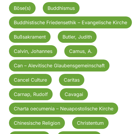
Böse(s)
Buddhismus
Buddhistische Friedensethik – Evangelische Kirche
Bußsakrament
Butler, Judith
Calvin, Johannes
Camus, A.
Can – Alevitische Glaubensgemeinschaft
Cancel Culture
Caritas
Carnap, Rudolf
Cavagai
Charta oecumenia – Neuapostolische Kirche
Chinesische Religion
Christentum