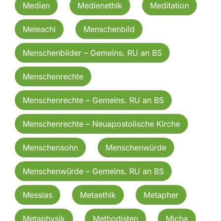
Medien
Medienethik
Meditation
Meleachi
Menschenbild
Menschenbilder – Gemeins. RU an BS
Menschenrechte
Menschenrechte – Gemeins. RU an BS
Menschenrechte – Neuapostolische Kirche
Menschensohn
Menschenwürde
Menschenwürde – Gemeins. RU an BS
Messias
Metaethik
Metapher
Metaphysik
Methodisten
Micha