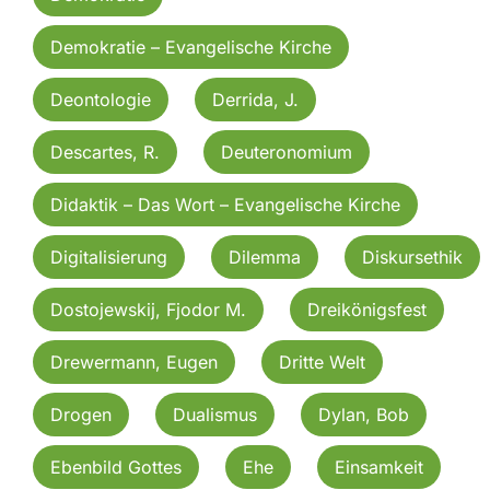
Demokratie – Evangelische Kirche
Deontologie
Derrida, J.
Descartes, R.
Deuteronomium
Didaktik – Das Wort – Evangelische Kirche
Digitalisierung
Dilemma
Diskursethik
Dostojewskij, Fjodor M.
Dreikönigsfest
Drewermann, Eugen
Dritte Welt
Drogen
Dualismus
Dylan, Bob
Ebenbild Gottes
Ehe
Einsamkeit