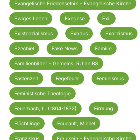
Evangelische Friedensethik – Evangelische Kirche
Ewiges Leben
Exegese
Exil
Existenzialismus
Exodus
Exorzismus
Ezechiel
Fake News
Familie
Familienbilder – Gemeins. RU an BS
Fastenzeit
Fegefeuer
Feminismus
Feministische Theologie
Feuerbach, L. (1804-1872)
Firmung
Flüchtlinge
Foucault, Michel
Franziskus
Frau sein – Evangelische Kirche