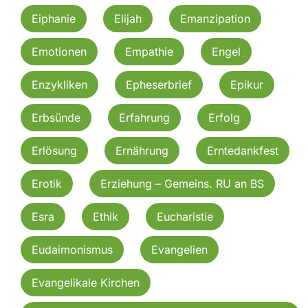
Eiphanie
Elijah
Emanzipation
Emotionen
Empathie
Engel
Enzykliken
Epheserbrief
Epikur
Erbsünde
Erfahrung
Erfolg
Erlösung
Ernährung
Erntedankfest
Erotik
Erziehung – Gemeins. RU an BS
Esra
Ethik
Eucharistie
Eudaimonismus
Evangelien
Evangelikale Kirchen