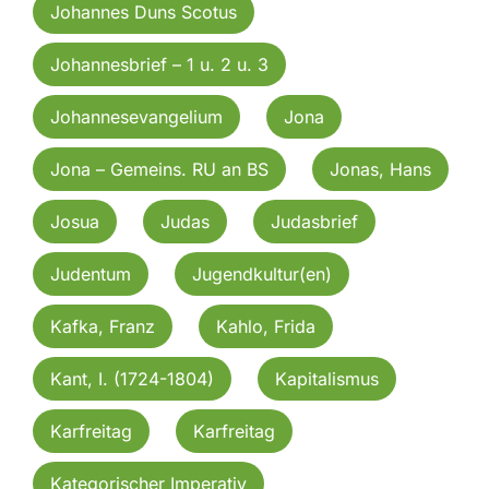
Johannes Duns Scotus
Johannesbrief – 1 u. 2 u. 3
Johannesevangelium
Jona
Jona – Gemeins. RU an BS
Jonas, Hans
Josua
Judas
Judasbrief
Judentum
Jugendkultur(en)
Kafka, Franz
Kahlo, Frida
Kant, I. (1724-1804)
Kapitalismus
Karfreitag
Karfreitag
Kategorischer Imperativ