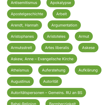
Antisemitismus
Apokalypse
Apostelgeschichte
Arbeit
Arendt, Hannah
Argumentation
Aristophanes
Aristoteles
Armut
Armutsstreit
Artes liberalis
Askese
Askew, Anne – Evangelische Kirche
Atheismus
Auferstehung
Aufklärung
Augustinus
Autorität
Autoritätspersonen – Gemeins. RU an BS
Bahai-Religion
Barmherzigkeit