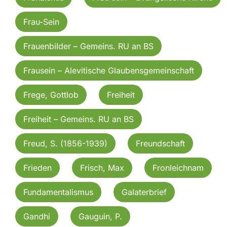
Frau-Sein
Frauenbilder – Gemeins. RU an BS
Frausein – Alevitische Glaubensgemeinschaft
Frege, Gottlob
Freiheit
Freiheit – Gemeins. RU an BS
Freud, S. (1856-1939)
Freundschaft
Frieden
Frisch, Max
Fronleichnam
Fundamentalismus
Galaterbrief
Gandhi
Gauguin, P.