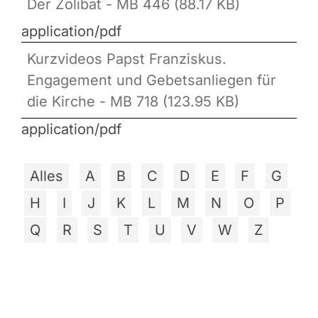
Der Zölibat - MB 446 (88.17 KB)
application/pdf
Kurzvideos Papst Franziskus.
Engagement und Gebetsanliegen für
die Kirche - MB 718 (123.95 KB)
application/pdf
Alles
A
B
C
D
E
F
G
H
I
J
K
L
M
N
O
P
Q
R
S
T
U
V
W
Z