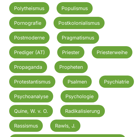
Polytheismus
Populismus
Pornografie
Postkolonialismus
Postmoderne
Pragmatismus
Prediger (AT)
Priester
Priesterweihe
Propaganda
Propheten
Protestantismus
Psalmen
Psychiatrie
Psychoanalyse
Psychologie
Quine, W. v. O.
Radikalisierung
Rassismus
Rawls, J.