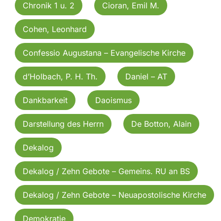
Chronik 1 u. 2
Cioran, Emil M.
Cohen, Leonhard
Confessio Augustana – Evangelische Kirche
d’Holbach, P. H. Th.
Daniel – AT
Dankbarkeit
Daoismus
Darstellung des Herrn
De Botton, Alain
Dekalog
Dekalog / Zehn Gebote – Gemeins. RU an BS
Dekalog / Zehn Gebote – Neuapostolische Kirche
Demokratie