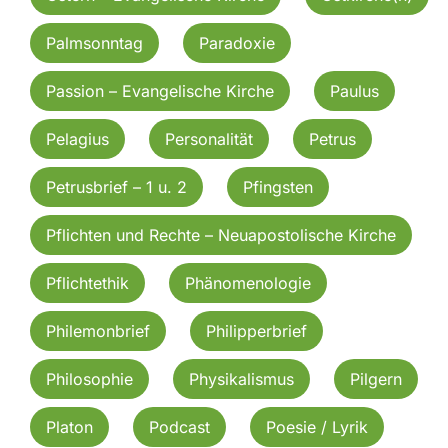
Palmsonntag
Paradoxie
Passion – Evangelische Kirche
Paulus
Pelagius
Personalität
Petrus
Petrusbrief – 1 u. 2
Pfingsten
Pflichten und Rechte – Neuapostolische Kirche
Pflichtethik
Phänomenologie
Philemonbrief
Philipperbrief
Philosophie
Physikalismus
Pilgern
Platon
Podcast
Poesie / Lyrik