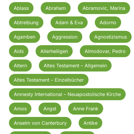
Ablass
Abraham
Abramovic, Marina
Abtreibung
Adam & Eva
Adorno
Agamben
Aggression
Agnostizismus
Aids
Allerheiligen
Almodovar, Pedro
Altern
Altes Testament – Allgemein
Altes Testament – Einzelbücher
Amnesty International – Neuapostolische Kirche
Amos
Angst
Anne Frank
Anselm von Canterbury
Antike