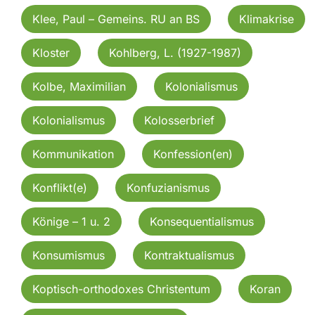
Klee, Paul – Gemeins. RU an BS
Klimakrise
Kloster
Kohlberg, L. (1927-1987)
Kolbe, Maximilian
Kolonialismus
Kolonialismus
Kolosserbrief
Kommunikation
Konfession(en)
Konflikt(e)
Konfuzianismus
Könige – 1 u. 2
Konsequentialismus
Konsumismus
Kontraktualismus
Koptisch-orthodoxes Christentum
Koran