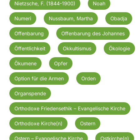
Nietzsche, F. (1844-1900)
Noah
Numeri
Nussbaum, Martha
Obadja
Offenbarung
Offenbarung des Johannes
Öffentlichkeit
Okkultismus
Ökologie
Ökumene
Opfer
Option für die Armen
Orden
Organspende
Orthodoxe Friedensethik – Evangelische Kirche
Orthodoxe Kirche(n)
Ostern
Ostern – Evangelische Kirche
Ostkirche(n)