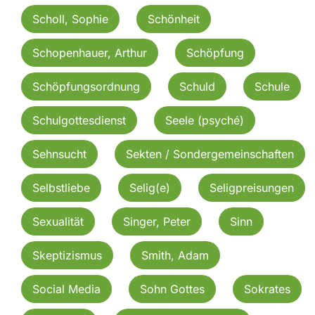
Scholl, Sophie
Schönheit
Schopenhauer, Arthur
Schöpfung
Schöpfungsordnung
Schuld
Schule
Schulgottesdienst
Seele (psyché)
Sehnsucht
Sekten / Sondergemeinschaften
Selbstliebe
Selig(e)
Seligpreisungen
Sexualität
Singer, Peter
Sinn
Skeptizismus
Smith, Adam
Social Media
Sohn Gottes
Sokrates