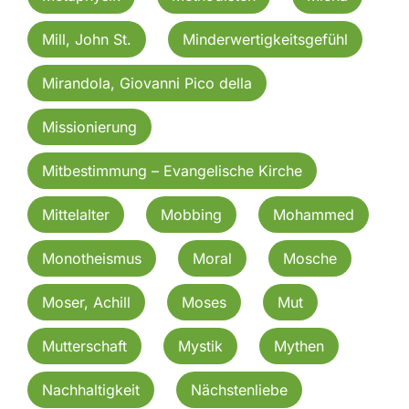
Mill, John St.
Minderwertigkeitsgefühl
Mirandola, Giovanni Pico della
Missionierung
Mitbestimmung – Evangelische Kirche
Mittelalter
Mobbing
Mohammed
Monotheismus
Moral
Mosche
Moser, Achill
Moses
Mut
Mutterschaft
Mystik
Mythen
Nachhaltigkeit
Nächstenliebe