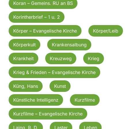
Koran – Gemeins. RU an BS
Korintherbrief – 1 u. 2
Körper – Evangelische Kirche
Körper/Leib
Körperkult
Krankensalbung
Krankheit
Kreuzweg
Krieg
Krieg & Frieden – Evangelische Kirche
Küng, Hans
Kunst
Künstliche Intelligenz
Kurzfilme
Kurzfilme – Evangelische Kirche
Laing, R. D.
Laster
Leben