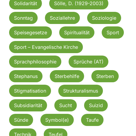
Solidarität
Sölle, D. (1929-2003)
Sonntag
Soziallehre
Soziologie
Speisegesetze
Spiritualität
Sport
Sport – Evangelische Kirche
Sprachphilosophie
Sprüche (AT)
Stephanus
Sterbehilfe
Sterben
Stigmatisation
Strukturalismus
Subsidiarität
Sucht
Suizid
Sünde
Symbol(e)
Taufe
Technik
Teufel