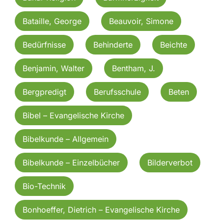
Bataille, George
Beauvoir, Simone
Bedürfnisse
Behinderte
Beichte
Benjamin, Walter
Bentham, J.
Bergpredigt
Berufsschule
Beten
Bibel – Evangelische Kirche
Bibelkunde – Allgemein
Bibelkunde – Einzelbücher
Bilderverbot
Bio-Technik
Bonhoeffer, Dietrich – Evangelische Kirche