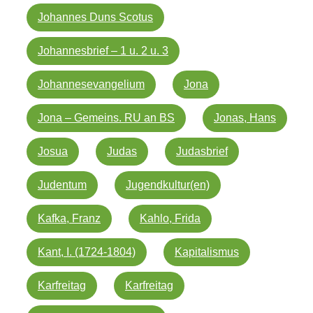
Johannes Duns Scotus
Johannesbrief – 1 u. 2 u. 3
Johannesevangelium
Jona
Jona – Gemeins. RU an BS
Jonas, Hans
Josua
Judas
Judasbrief
Judentum
Jugendkultur(en)
Kafka, Franz
Kahlo, Frida
Kant, I. (1724-1804)
Kapitalismus
Karfreitag
Karfreitag