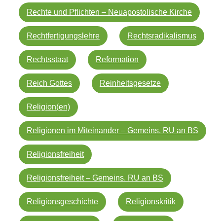
Rechte und Pflichten – Neuapostolische Kirche
Rechtfertigungslehre
Rechtsradikalismus
Rechtsstaat
Reformation
Reich Gottes
Reinheitsgesetze
Religion(en)
Religionen im Miteinander – Gemeins. RU an BS
Religionsfreiheit
Religionsfreiheit – Gemeins. RU an BS
Religionsgeschichte
Religionskritik