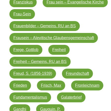
Franziskus
Frau sein – Evangelische Kirche
Frau-Sein
Frauenbilder – Gemeins. RU an BS
Frausein – Alevitische Glaubensgemeinschaft
Frege, Gottlob
Freiheit
Freiheit – Gemeins. RU an BS
Freud, S. (1856-1939)
Freundschaft
Frieden
Frisch, Max
Fronleichnam
Fundamentalismus
Galaterbrief
Gandhi
Gauguin, P.