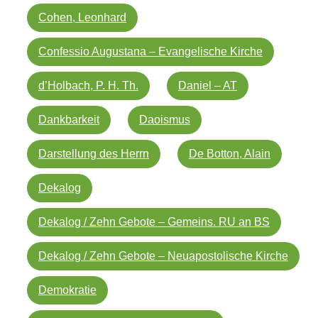
Cohen, Leonhard
Confessio Augustana – Evangelische Kirche
d’Holbach, P. H. Th.
Daniel – AT
Dankbarkeit
Daoismus
Darstellung des Herrn
De Botton, Alain
Dekalog
Dekalog / Zehn Gebote – Gemeins. RU an BS
Dekalog / Zehn Gebote – Neuapostolische Kirche
Demokratie