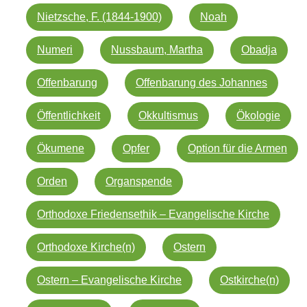
Nietzsche, F. (1844-1900)
Noah
Numeri
Nussbaum, Martha
Obadja
Offenbarung
Offenbarung des Johannes
Öffentlichkeit
Okkultismus
Ökologie
Ökumene
Opfer
Option für die Armen
Orden
Organspende
Orthodoxe Friedensethik – Evangelische Kirche
Orthodoxe Kirche(n)
Ostern
Ostern – Evangelische Kirche
Ostkirche(n)