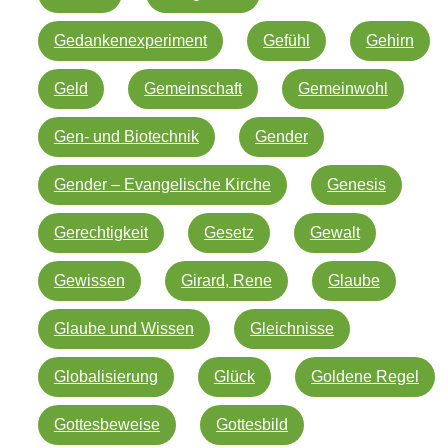
Gedankenexperiment
Gefühl
Gehirn
Geld
Gemeinschaft
Gemeinwohl
Gen- und Biotechnik
Gender
Gender – Evangelische Kirche
Genesis
Gerechtigkeit
Gesetz
Gewalt
Gewissen
Girard, Rene
Glaube
Glaube und Wissen
Gleichnisse
Globalisierung
Glück
Goldene Regel
Gottesbeweise
Gottesbild