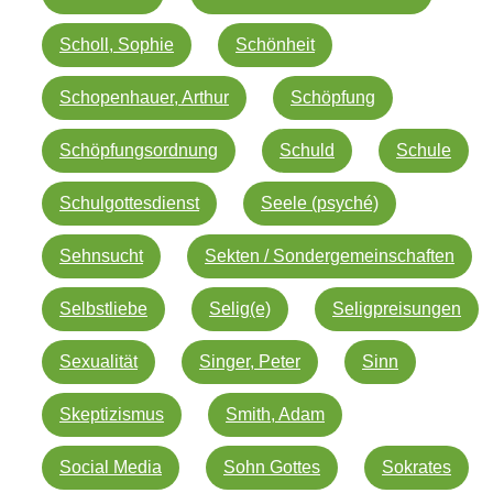
Scholl, Sophie
Schönheit
Schopenhauer, Arthur
Schöpfung
Schöpfungsordnung
Schuld
Schule
Schulgottesdienst
Seele (psyché)
Sehnsucht
Sekten / Sondergemeinschaften
Selbstliebe
Selig(e)
Seligpreisungen
Sexualität
Singer, Peter
Sinn
Skeptizismus
Smith, Adam
Social Media
Sohn Gottes
Sokrates