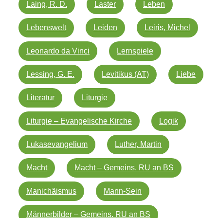
Laing, R. D.
Laster
Leben
Lebenswelt
Leiden
Leiris, Michel
Leonardo da Vinci
Lernspiele
Lessing, G. E.
Levitikus (AT)
Liebe
Literatur
Liturgie
Liturgie – Evangelische Kirche
Logik
Lukasevangelium
Luther, Martin
Macht
Macht – Gemeins. RU an BS
Manichäismus
Mann-Sein
Männerbilder – Gemeins. RU an BS