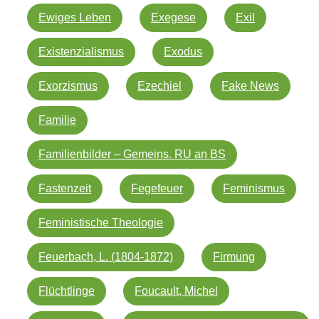
Ewiges Leben
Exegese
Exil
Existenzialismus
Exodus
Exorzismus
Ezechiel
Fake News
Familie
Familienbilder – Gemeins. RU an BS
Fastenzeit
Fegefeuer
Feminismus
Feministische Theologie
Feuerbach, L. (1804-1872)
Firmung
Flüchtlinge
Foucault, Michel