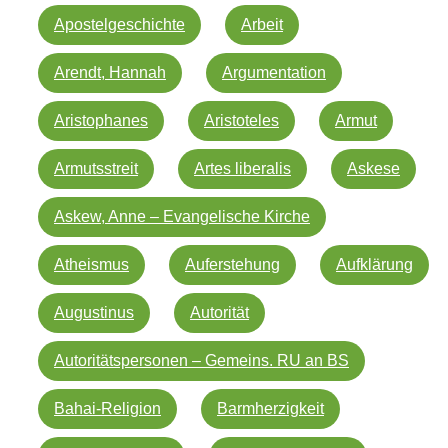
Apostelgeschichte
Arbeit
Arendt, Hannah
Argumentation
Aristophanes
Aristoteles
Armut
Armutsstreit
Artes liberalis
Askese
Askew, Anne – Evangelische Kirche
Atheismus
Auferstehung
Aufklärung
Augustinus
Autorität
Autoritätspersonen – Gemeins. RU an BS
Bahai-Religion
Barmherzigkeit