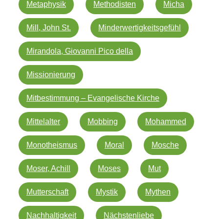
Metaphysik
Methodisten
Micha
Mill, John St.
Minderwertigkeitsgefühl
Mirandola, Giovanni Pico della
Missionierung
Mitbestimmung – Evangelische Kirche
Mittelalter
Mobbing
Mohammed
Monotheismus
Moral
Mosche
Moser, Achill
Moses
Mut
Mutterschaft
Mystik
Mythen
Nachhaltigkeit
Nächstenliebe