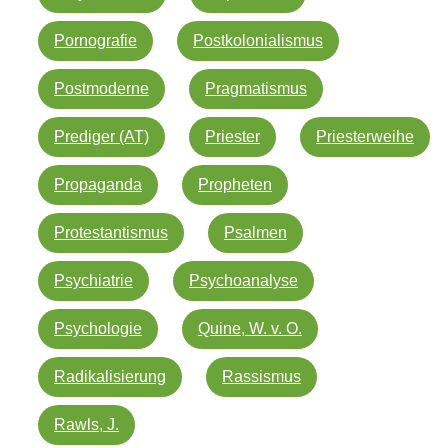
Pornografie
Postkolonialismus
Postmoderne
Pragmatismus
Prediger (AT)
Priester
Priesterweihe
Propaganda
Propheten
Protestantismus
Psalmen
Psychiatrie
Psychoanalyse
Psychologie
Quine, W. v. O.
Radikalisierung
Rassismus
Rawls, J.