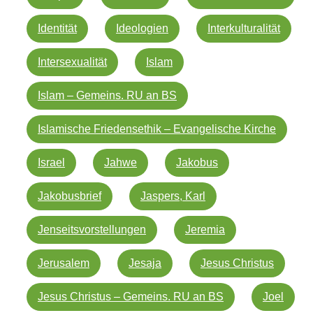
Identität
Ideologien
Interkulturalität
Intersexualität
Islam
Islam – Gemeins. RU an BS
Islamische Friedensethik – Evangelische Kirche
Israel
Jahwe
Jakobus
Jakobusbrief
Jaspers, Karl
Jenseitsvorstellungen
Jeremia
Jerusalem
Jesaja
Jesus Christus
Jesus Christus – Gemeins. RU an BS
Joel