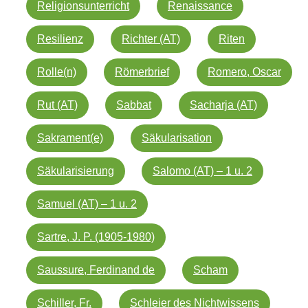
Religionsunterricht
Renaissance
Resilienz
Richter (AT)
Riten
Rolle(n)
Römerbrief
Romero, Oscar
Rut (AT)
Sabbat
Sacharja (AT)
Sakrament(e)
Säkularisation
Säkularisierung
Salomo (AT) – 1 u. 2
Samuel (AT) – 1 u. 2
Sartre, J. P. (1905-1980)
Saussure, Ferdinand de
Scham
Schiller, Fr.
Schleier des Nichtwissens