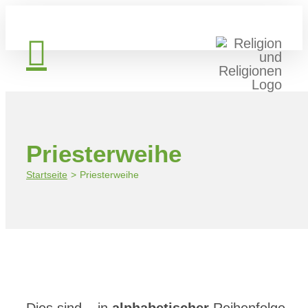
Zum
Inhalt
springen
Priesterweihe
Startseite
Priesterweihe