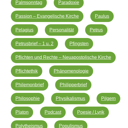
Palmsonntag
Paradoxie
Passion – Evangelische Kirche
Paulus
Pelagius
Personalität
Petrus
Petrusbrief – 1 u. 2
Pfingsten
Pflichten und Rechte – Neuapostolische Kirche
Pflichtethik
Phänomenologie
Philemonbrief
Philipperbrief
Philosophie
Physikalismus
Pilgern
Platon
Podcast
Poesie / Lyrik
Polytheismus
Populismus