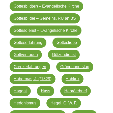
Gottesbild(er) – Evangelische Kirche
Gottesbilder – Gemeins. RU an BS
Gottesdienst – Evangelische Kirche
Gotteserfahrung
Gottesliebe
Gottvertrauen
Götzendienst
Grenzerfahrungen
Gründonnerstag
Habermas, J. (*1829)
Habkuk
Haggai
Hass
Hebräerbrief
Hedonismus
Hegel, G. W. F.