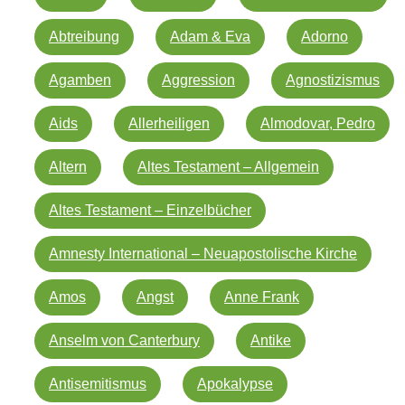
Abtreibung
Adam & Eva
Adorno
Agamben
Aggression
Agnostizismus
Aids
Allerheiligen
Almodovar, Pedro
Altern
Altes Testament – Allgemein
Altes Testament – Einzelbücher
Amnesty International – Neuapostolische Kirche
Amos
Angst
Anne Frank
Anselm von Canterbury
Antike
Antisemitismus
Apokalypse