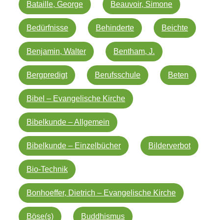
Bataille, George
Beauvoir, Simone
Bedürfnisse
Behinderte
Beichte
Benjamin, Walter
Bentham, J.
Bergpredigt
Berufsschule
Beten
Bibel – Evangelische Kirche
Bibelkunde – Allgemein
Bibelkunde – Einzelbücher
Bilderverbot
Bio-Technik
Bonhoeffer, Dietrich – Evangelische Kirche
Böse(s)
Buddhismus