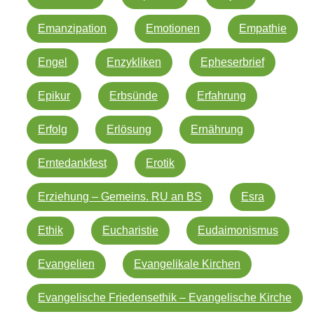
Emanzipation
Emotionen
Empathie
Engel
Enzykliken
Epheserbrief
Epikur
Erbsünde
Erfahrung
Erfolg
Erlösung
Ernährung
Erntedankfest
Erotik
Erziehung – Gemeins. RU an BS
Esra
Ethik
Eucharistie
Eudaimonismus
Evangelien
Evangelikale Kirchen
Evangelische Friedensethik – Evangelische Kirche