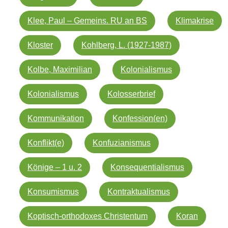
Klee, Paul – Gemeins. RU an BS
Klimakrise
Kloster
Kohlberg, L. (1927-1987)
Kolbe, Maximilian
Kolonialismus
Kolonialismus
Kolosserbrief
Kommunikation
Konfession(en)
Konflikt(e)
Konfuzianismus
Könige – 1 u. 2
Konsequentialismus
Konsumismus
Kontraktualismus
Koptisch-orthodoxes Christentum
Koran