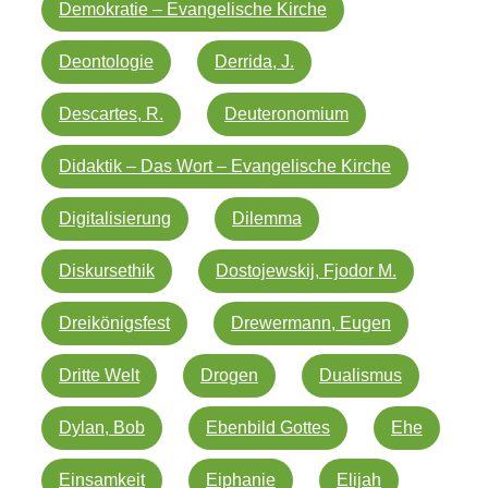
Demokratie – Evangelische Kirche
Deontologie
Derrida, J.
Descartes, R.
Deuteronomium
Didaktik – Das Wort – Evangelische Kirche
Digitalisierung
Dilemma
Diskursethik
Dostojewskij, Fjodor M.
Dreikönigsfest
Drewermann, Eugen
Dritte Welt
Drogen
Dualismus
Dylan, Bob
Ebenbild Gottes
Ehe
Einsamkeit
Eiphanie
Elijah