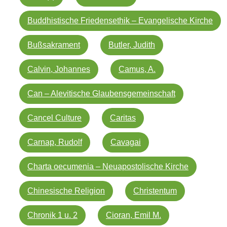
Buddhistische Friedensethik – Evangelische Kirche
Bußsakrament
Butler, Judith
Calvin, Johannes
Camus, A.
Can – Alevitische Glaubensgemeinschaft
Cancel Culture
Caritas
Carnap, Rudolf
Cavagai
Charta oecumenia – Neuapostolische Kirche
Chinesische Religion
Christentum
Chronik 1 u. 2
Cioran, Emil M.