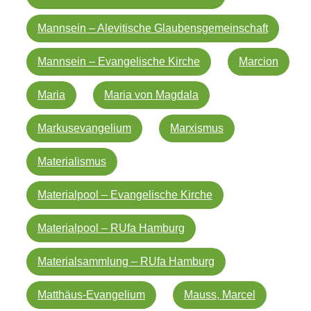
Mannsein – Alevitische Glaubensgemeinschaft
Mannsein – Evangelische Kirche
Marcion
Maria
Maria von Magdala
Markusevangelium
Marxismus
Materialismus
Materialpool – Evangelische Kirche
Materialpool – RUfa Hamburg
Materialsammlung – RUfa Hamburg
Matthäus-Evangelium
Mauss, Marcel