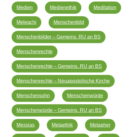
Medien
Medienethik
Meditation
Meleachi
Menschenbild
Menschenbilder – Gemeins. RU an BS
Menschenrechte
Menschenrechte – Gemeins. RU an BS
Menschenrechte – Neuapostolische Kirche
Menschensohn
Menschenwürde
Menschenwürde – Gemeins. RU an BS
Messias
Metaethik
Metapher