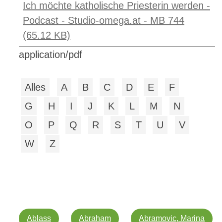
Ich möchte katholische Priesterin werden -
Podcast - Studio-omega.at - MB 744
(65.12 KB)
application/pdf
Alles
A
B
C
D
E
F
G
H
I
J
K
L
M
N
O
P
Q
R
S
T
U
V
W
Z
Ablass
Abraham
Abramovic, Marina