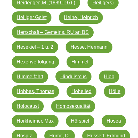
Heidegger, M. (1889-1976)
Heilige(s)
Heiliger Geist
Heine, Heinrich
Herrschaft – Gemeins. RU an BS
Hesekiel – 1 u. 2
Hesse, Hermann
Hexenverfolgung
Himmel
Himmelfahrt
Hinduismus
Hiob
Hobbes, Thomas
Hohelied
Hölle
Holocaust
Homosexualität
Horkheimer, Max
Hörspiel
Hosea
Hospiz
Hume, D.
Husserl, Edmund