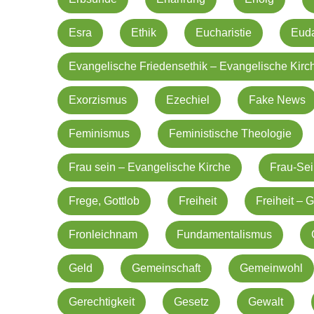
Esra
Ethik
Eucharistie
Eud
Evangelische Friedensethik – Evangelische Kirc
Exorzismus
Ezechiel
Fake News
Feminismus
Feministische Theologie
Frau sein – Evangelische Kirche
Frau-Se
Frege, Gottlob
Freiheit
Freiheit –
Fronleichnam
Fundamentalismus
Geld
Gemeinschaft
Gemeinwohl
Gerechtigkeit
Gesetz
Gewalt