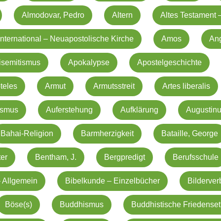
Almodovar, Pedro
Altern
Altes Testament 
nternational – Neuapostolische Kirche
Amos
An
isemitismus
Apokalypse
Apostelgeschichte
oteles
Armut
Armutsstreit
Artes liberalis
ismus
Auferstehung
Aufklärung
Augustin
Bahai-Religion
Barmherzigkeit
Bataille, George
er
Bentham, J.
Bergpredigt
Berufsschule
 Allgemein
Bibelkunde – Einzelbücher
Bilderver
Böse(s)
Buddhismus
Buddhistische Friedenset