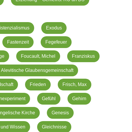
istenzialismus
Exodus
Fastenzeit
Fegefeuer
nge
Foucault, Michel
Franziskus
 Alevitische Glaubensgemeinschaft
schaft
Frieden
Frisch, Max
nexperiment
Gefühl
Gehirn
ngelische Kirche
Genesis
 und Wissen
Gleichnisse