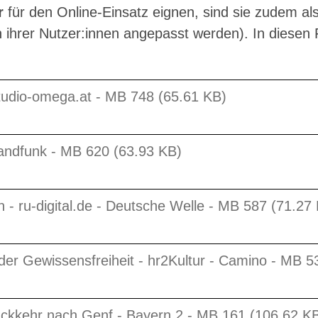
r
für den Online-Einsatz eignen, sind sie zudem al
 ihrer Nutzer:innen angepasst werden). In diesen 
studio-omega.at - MB 748 (65.61 KB)
landfunk - MB 620 (63.93 KB)
 - ru-digital.de - Deutsche Welle - MB 587 (71.27
r der Gewissensfreiheit - hr2Kultur - Camino - MB 
ückkehr nach Genf - Bayern 2 - MB 161 (106.62 K