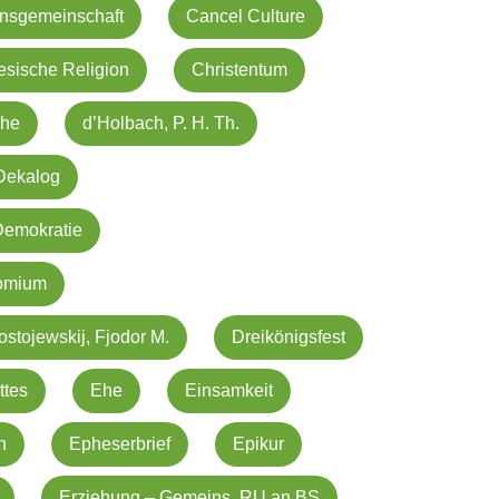
ensgemeinschaft
Cancel Culture
esische Religion
Christentum
che
d’Holbach, P. H. Th.
Dekalog
Demokratie
omium
ostojewskij, Fjodor M.
Dreikönigsfest
ttes
Ehe
Einsamkeit
n
Epheserbrief
Epikur
Erziehung – Gemeins. RU an BS