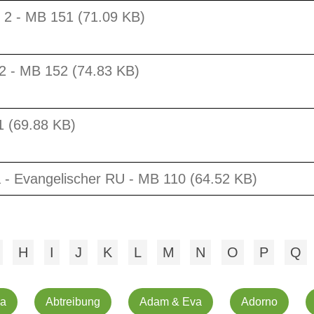
 2 - MB 151 (71.09 KB)
 2 - MB 152 (74.83 KB)
1 (69.88 KB)
a - Evangelischer RU - MB 110 (64.52 KB)
H
I
J
K
L
M
N
O
P
Q
na
Abtreibung
Adam & Eva
Adorno