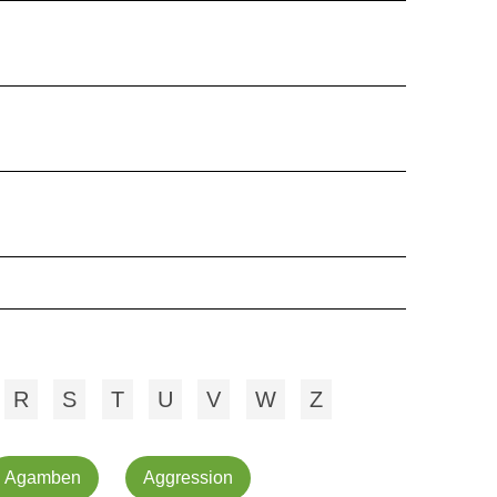
R
S
T
U
V
W
Z
Agamben
Aggression