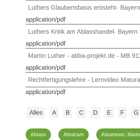
Luthers Glaubensbasis entsteht- Bayern
application/pdf
Luthers Kritik am Ablasshandel- Bayern
application/pdf
Martin Luther - abba-projekt.de - MB 91
application/pdf
Rechtfertigungslehre - Lernvideo Matur
application/pdf
Alles
A
B
C
D
E
F
G
Ablass
Abraham
Abramovic, Mari