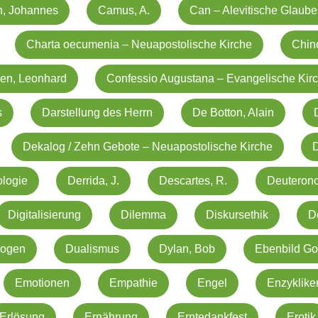
n, Johannes
Camus, A.
Can – Alevitische Glaub
Charta oecumenia – Neuapostolische Kirche
Chin
en, Leonhard
Confessio Augustana – Evangelische Kir
s
Darstellung des Herrn
De Botton, Alain
Dekalog / Zehn Gebote – Neuapostolische Kirche
logie
Derrida, J.
Descartes, R.
Deuteron
Digitalisierung
Dilemma
Diskursethik
D
rogen
Dualismus
Dylan, Bob
Ebenbild Go
Emotionen
Empathie
Engel
Enzyklike
Erlösung
Ernährung
Erntedankfest
Erotik