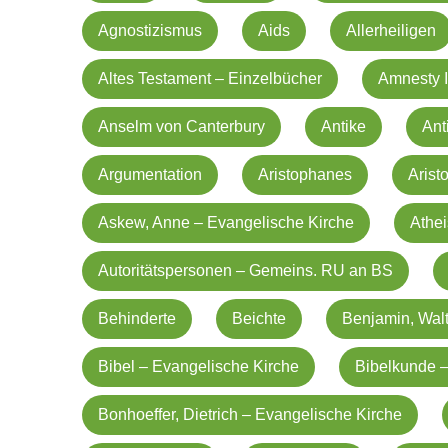
Agnostizismus
Aids
Allerheiligen
Altes Testament – Einzelbücher
Amnesty I
Anselm von Canterbury
Antike
Ant
Argumentation
Aristophanes
Arist
Askew, Anne – Evangelische Kirche
Athe
Autoritätspersonen – Gemeins. RU an BS
Behinderte
Beichte
Benjamin, Walt
Bibel – Evangelische Kirche
Bibelkunde –
Bonhoeffer, Dietrich – Evangelische Kirche