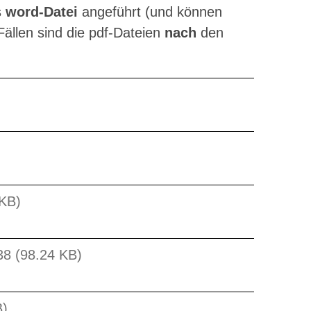
s
word-Datei
angeführt (und können
Fällen sind die pdf-Dateien
nach
den
 KB)
538 (98.24 KB)
B)