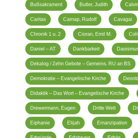
Bußsakrament
Butler, Judith
Calvi
Caritas
Carnap, Rudolf
Cavagai
Chronik 1 u. 2
Cioran, Emil M.
Coh
Daniel – AT
Dankbarkeit
Daoismu
Dekalog / Zehn Gebote – Gemeins. RU an BS
Demokratie – Evangelische Kirche
Deonto
Didaktik – Das Wort – Evangelische Kirche
Drewermann, Eugen
Dritte Welt
D
Eiphanie
Elijah
Emanzipation
Erbsünde
Erfahrung
Erfolg