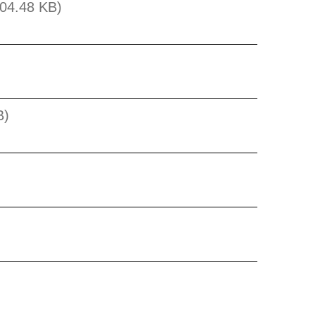
104.48 KB)
B)