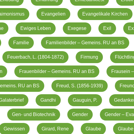
aimonismus
Evangelien
Evangelikale Kirchen
he
Ewiges Leben
Exegese
Exil
Ex
Familie
Familienbilder – Gemeins. RU an BS
Feuerbach, L. (1804-1872)
Firmung
Flüchtli
in
Frauenbilder – Gemeins. RU an BS
Frausein –
 Gemeins. RU an BS
Freud, S. (1856-1939)
Freund
Galaterbrief
Gandhi
Gauguin, P.
Gedanke
Gen- und Biotechnik
Gender
Gender – Eva
Gewissen
Girard, Rene
Glaube
Glaube