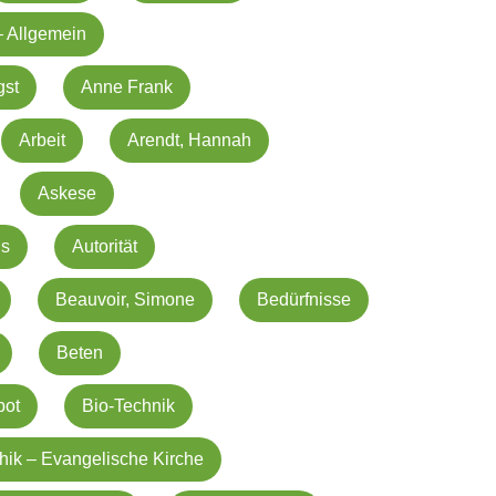
– Allgemein
gst
Anne Frank
Arbeit
Arendt, Hannah
Askese
us
Autorität
Beauvoir, Simone
Bedürfnisse
Beten
bot
Bio-Technik
hik – Evangelische Kirche