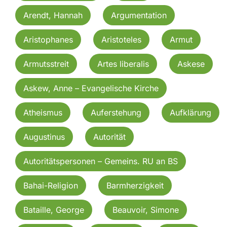
Arendt, Hannah
Argumentation
Aristophanes
Aristoteles
Armut
Armutsstreit
Artes liberalis
Askese
Askew, Anne – Evangelische Kirche
Atheismus
Auferstehung
Aufklärung
Augustinus
Autorität
Autoritätspersonen – Gemeins. RU an BS
Bahai-Religion
Barmherzigkeit
Bataille, George
Beauvoir, Simone