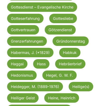
Gottesdienst – Evangelische Kirche
Gotteserfahrung
Gottesliebe
Gottvertrauen
Götzendienst
Grenzerfahrungen
Gründonnerstag
Habermas, J. (*1829)
Habkuk
Haggai
Hass
Hebräerbrief
Hedonismus
Hegel, G. W. F.
Heidegger, M. (1889-1976)
Heilige(s)
Heiliger Geist
Heine, Heinrich