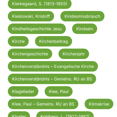
Kierkegaard, S. (1813-1855)
Kieslowski, Kristoff
Kindesmissbrauch
Kindheitsgeschichte Jesu
Kindsein
Kirche
Kirchenbeitrag
Kirchengeschichte
Kirchenjahr
Kirchenverständnis – Evangelische Kirche
Kirchenverständnis – Gemeins. RU an BS
Klagelieder
Klee, Paul
Klee, Paul – Gemeins. RU an BS
Klimakrise
Kloster
Kohlberg, L. (1927-1987)