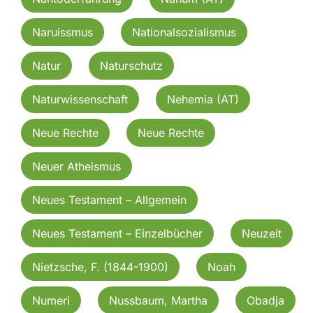
Naruissmus
Nationalsozialismus
Natur
Naturschutz
Naturwissenschaft
Nehemia (AT)
Neue Rechte
Neue Rechte
Neuer Atheismus
Neues Testament – Allgemein
Neues Testament – Einzelbücher
Neuzeit
Nietzsche, F. (1844-1900)
Noah
Numeri
Nussbaum, Martha
Obadja