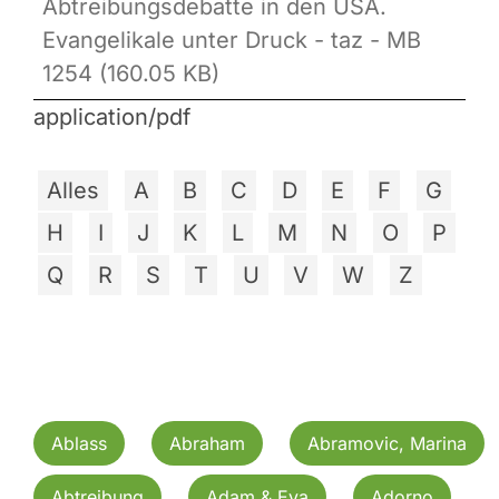
Abtreibungsdebatte in den USA.
Evangelikale unter Druck - taz - MB
1254 (160.05 KB)
application/pdf
Alles
A
B
C
D
E
F
G
H
I
J
K
L
M
N
O
P
Q
R
S
T
U
V
W
Z
Ablass
Abraham
Abramovic, Marina
Abtreibung
Adam & Eva
Adorno