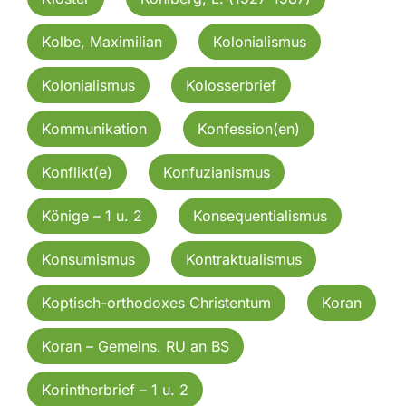
Kolbe, Maximilian
Kolonialismus
Kolonialismus
Kolosserbrief
Kommunikation
Konfession(en)
Konflikt(e)
Konfuzianismus
Könige – 1 u. 2
Konsequentialismus
Konsumismus
Kontraktualismus
Koptisch-orthodoxes Christentum
Koran
Koran – Gemeins. RU an BS
Korintherbrief – 1 u. 2