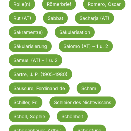
Rolle(n)
Römerbrief
Romero, Oscar
Rut (AT)
Sabbat
Sacharja (AT)
Sakrament(e)
Säkularisation
Säkularisierung
Salomo (AT) – 1 u. 2
Samuel (AT) – 1 u. 2
Sartre, J. P. (1905-1980)
Saussure, Ferdinand de
Scham
Schiller, Fr.
Schleier des Nichtwissens
Scholl, Sophie
Schönheit
Schopenhauer, Arthur
Schöpfung