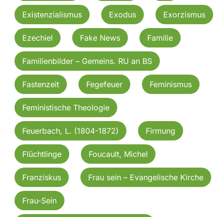
Existenzialismus
Exodus
Exorzismus
Ezechiel
Fake News
Familie
Familienbilder – Gemeins. RU an BS
Fastenzeit
Fegefeuer
Feminismus
Feministische Theologie
Feuerbach, L. (1804-1872)
Firmung
Flüchtlinge
Foucault, Michel
Franziskus
Frau sein – Evangelische Kirche
Frau-Sein