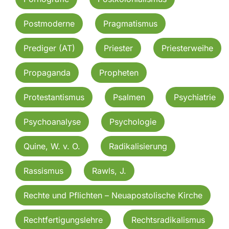
Postmoderne
Pragmatismus
Prediger (AT)
Priester
Priesterweihe
Propaganda
Propheten
Protestantismus
Psalmen
Psychiatrie
Psychoanalyse
Psychologie
Quine, W. v. O.
Radikalisierung
Rassismus
Rawls, J.
Rechte und Pflichten – Neuapostolische Kirche
Rechtfertigungslehre
Rechtsradikalismus