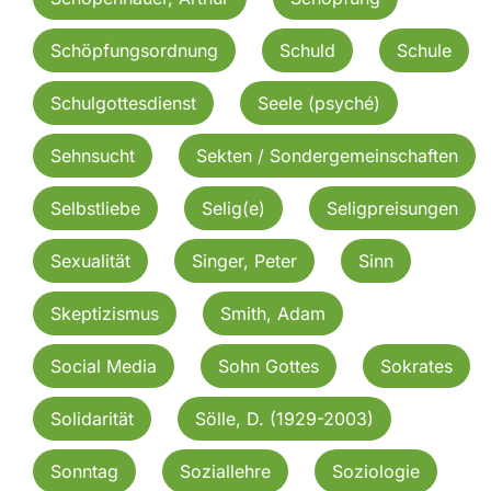
Schöpfungsordnung
Schuld
Schule
Schulgottesdienst
Seele (psyché)
Sehnsucht
Sekten / Sondergemeinschaften
Selbstliebe
Selig(e)
Seligpreisungen
Sexualität
Singer, Peter
Sinn
Skeptizismus
Smith, Adam
Social Media
Sohn Gottes
Sokrates
Solidarität
Sölle, D. (1929-2003)
Sonntag
Soziallehre
Soziologie