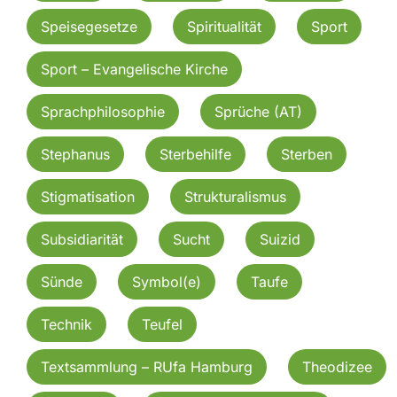
Speisegesetze
Spiritualität
Sport
Sport – Evangelische Kirche
Sprachphilosophie
Sprüche (AT)
Stephanus
Sterbehilfe
Sterben
Stigmatisation
Strukturalismus
Subsidiarität
Sucht
Suizid
Sünde
Symbol(e)
Taufe
Technik
Teufel
Textsammlung – RUfa Hamburg
Theodizee