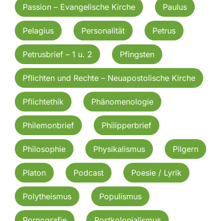
Passion – Evangelische Kirche
Paulus
Pelagius
Personalität
Petrus
Petrusbrief – 1 u. 2
Pfingsten
Pflichten und Rechte – Neuapostolische Kirche
Pflichtethik
Phänomenologie
Philemonbrief
Philipperbrief
Philosophie
Physikalismus
Pilgern
Platon
Podcast
Poesie / Lyrik
Polytheismus
Populismus
Pornografie
Postkolonialismus