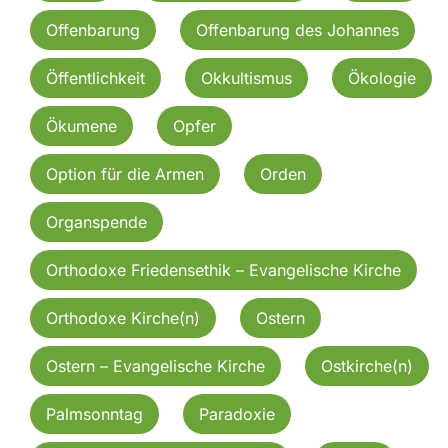
Offenbarung
Offenbarung des Johannes
Öffentlichkeit
Okkultismus
Ökologie
Ökumene
Opfer
Option für die Armen
Orden
Organspende
Orthodoxe Friedensethik – Evangelische Kirche
Orthodoxe Kirche(n)
Ostern
Ostern – Evangelische Kirche
Ostkirche(n)
Palmsonntag
Paradoxie