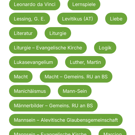
Leonardo da Vinci
Lernspiele
Lessing, G. E.
Levitikus (AT)
Liebe
Literatur
Liturgie
Liturgie – Evangelische Kirche
Logik
Lukasevangelium
Luther, Martin
Macht
Macht – Gemeins. RU an BS
Manichäismus
Mann-Sein
Männerbilder – Gemeins. RU an BS
Mannsein – Alevitische Glaubensgemeinschaft
Mannsein – Evangelische Kirche
Marcion