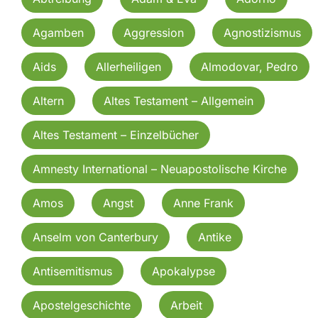
Agamben
Aggression
Agnostizismus
Aids
Allerheiligen
Almodovar, Pedro
Altern
Altes Testament – Allgemein
Altes Testament – Einzelbücher
Amnesty International – Neuapostolische Kirche
Amos
Angst
Anne Frank
Anselm von Canterbury
Antike
Antisemitismus
Apokalypse
Apostelgeschichte
Arbeit