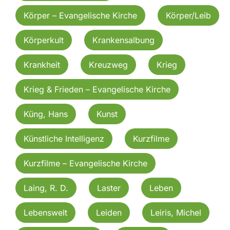
Körper – Evangelische Kirche
Körper/Leib
Körperkult
Krankensalbung
Krankheit
Kreuzweg
Krieg
Krieg & Frieden – Evangelische Kirche
Küng, Hans
Kunst
Künstliche Intelligenz
Kurzfilme
Kurzfilme – Evangelische Kirche
Laing, R. D.
Laster
Leben
Lebenswelt
Leiden
Leiris, Michel