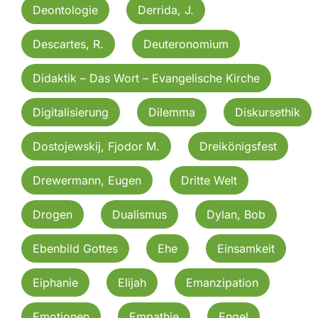
Deontologie
Derrida, J.
Descartes, R.
Deuteronomium
Didaktik – Das Wort – Evangelische Kirche
Digitalisierung
Dilemma
Diskursethik
Dostojewskij, Fjodor M.
Dreikönigsfest
Drewermann, Eugen
Dritte Welt
Drogen
Dualismus
Dylan, Bob
Ebenbild Gottes
Ehe
Einsamkeit
Eiphanie
Elijah
Emanzipation
Emotionen
Empathie
Engel