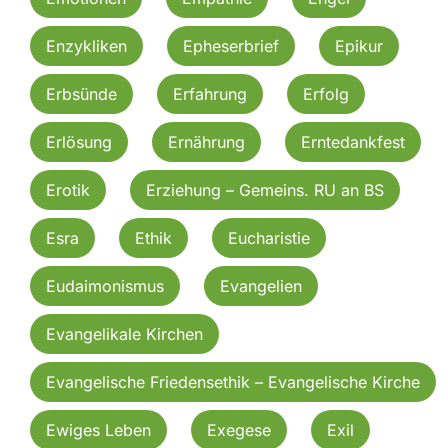
Enzykliken
Epheserbrief
Epikur
Erbsünde
Erfahrung
Erfolg
Erlösung
Ernährung
Erntedankfest
Erotik
Erziehung – Gemeins. RU an BS
Esra
Ethik
Eucharistie
Eudaimonismus
Evangelien
Evangelikale Kirchen
Evangelische Friedensethik – Evangelische Kirche
Ewiges Leben
Exegese
Exil