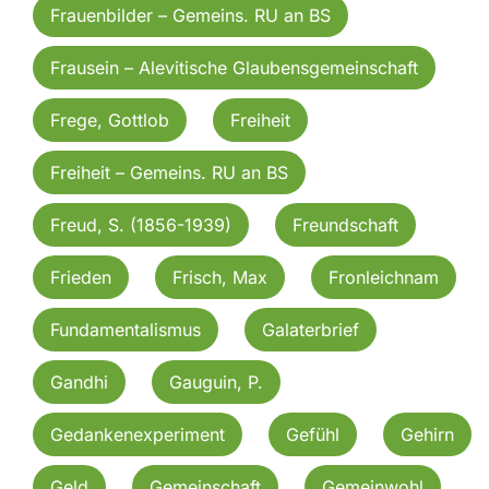
Frauenbilder – Gemeins. RU an BS
Frausein – Alevitische Glaubensgemeinschaft
Frege, Gottlob
Freiheit
Freiheit – Gemeins. RU an BS
Freud, S. (1856-1939)
Freundschaft
Frieden
Frisch, Max
Fronleichnam
Fundamentalismus
Galaterbrief
Gandhi
Gauguin, P.
Gedankenexperiment
Gefühl
Gehirn
Geld
Gemeinschaft
Gemeinwohl