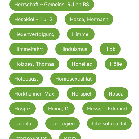
Herrschaft – Gemeins. RU an BS
Hesekiel – 1 u. 2
Hesse, Hermann
Hexenverfolgung
Himmel
Himmelfahrt
Hinduismus
Hiob
Hobbes, Thomas
Hohelied
Hölle
Holocaust
Homosexualität
Horkheimer, Max
Hörspiel
Hosea
Hospiz
Hume, D.
Husserl, Edmund
Identität
Ideologien
Interkulturalität
Intersexualität
Islam