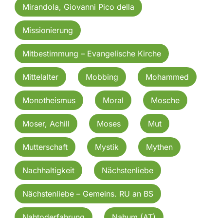
Mirandola, Giovanni Pico della
Missionierung
Mitbestimmung – Evangelische Kirche
Mittelalter
Mobbing
Mohammed
Monotheismus
Moral
Mosche
Moser, Achill
Moses
Mut
Mutterschaft
Mystik
Mythen
Nachhaltigkeit
Nächstenliebe
Nächstenliebe – Gemeins. RU an BS
Nahtoderfahrung
Nahum (AT)