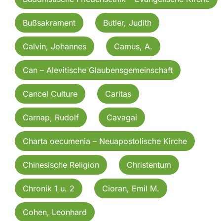
Bußsakrament
Butler, Judith
Calvin, Johannes
Camus, A.
Can – Alevitische Glaubensgemeinschaft
Cancel Culture
Caritas
Carnap, Rudolf
Cavagai
Charta oecumenia – Neuapostolische Kirche
Chinesische Religion
Christentum
Chronik 1 u. 2
Cioran, Emil M.
Cohen, Leonhard