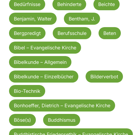
Bedürfnisse
Behinderte
Beichte
Benjamin, Walter
Bentham, J.
Bergpredigt
Berufsschule
Beten
Bibel – Evangelische Kirche
Bibelkunde – Allgemein
Bibelkunde – Einzelbücher
Bilderverbot
Bio-Technik
Bonhoeffer, Dietrich – Evangelische Kirche
Böse(s)
Buddhismus
Buddhistische Friedensethik – Evangelische Kirche