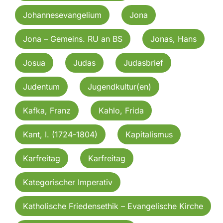
Johannesevangelium
Jona
Jona – Gemeins. RU an BS
Jonas, Hans
Josua
Judas
Judasbrief
Judentum
Jugendkultur(en)
Kafka, Franz
Kahlo, Frida
Kant, I. (1724-1804)
Kapitalismus
Karfreitag
Karfreitag
Kategorischer Imperativ
Katholische Friedensethik – Evangelische Kirche