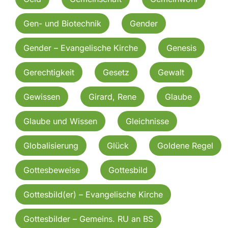
Gen- und Biotechnik
Gender
Gender – Evangelische Kirche
Genesis
Gerechtigkeit
Gesetz
Gewalt
Gewissen
Girard, Rene
Glaube
Glaube und Wissen
Gleichnisse
Globalisierung
Glück
Goldene Regel
Gottesbeweise
Gottesbild
Gottesbild(er) – Evangelische Kirche
Gottesbilder – Gemeins. RU an BS