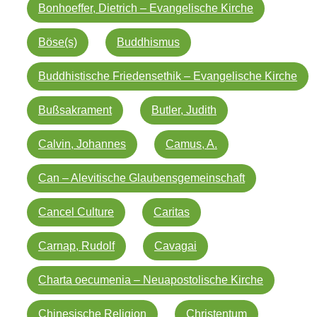
Bonhoeffer, Dietrich – Evangelische Kirche
Böse(s)
Buddhismus
Buddhistische Friedensethik – Evangelische Kirche
Bußsakrament
Butler, Judith
Calvin, Johannes
Camus, A.
Can – Alevitische Glaubensgemeinschaft
Cancel Culture
Caritas
Carnap, Rudolf
Cavagai
Charta oecumenia – Neuapostolische Kirche
Chinesische Religion
Christentum