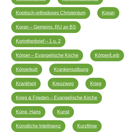
Koptisch-orthodoxes Christentum
Koran
Koran – Gemeins. RU an BS
Korintherbrief – 1 u. 2
Körper – Evangelische Kirche
Körper/Leib
Körperkult
Krankensalbung
Krankheit
Kreuzweg
Krieg
Krieg & Frieden – Evangelische Kirche
Küng, Hans
Kunst
Künstliche Intelligenz
Kurzfilme