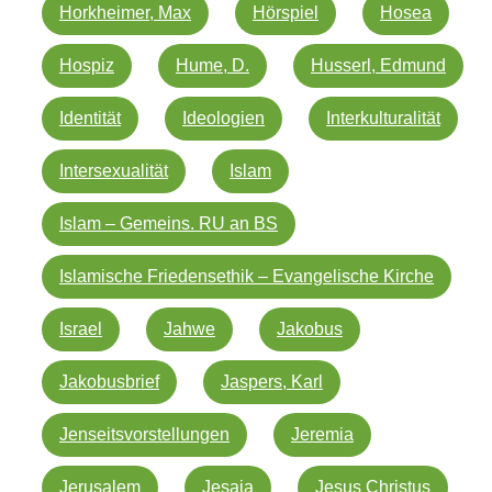
Horkheimer, Max
Hörspiel
Hosea
Hospiz
Hume, D.
Husserl, Edmund
Identität
Ideologien
Interkulturalität
Intersexualität
Islam
Islam – Gemeins. RU an BS
Islamische Friedensethik – Evangelische Kirche
Israel
Jahwe
Jakobus
Jakobusbrief
Jaspers, Karl
Jenseitsvorstellungen
Jeremia
Jerusalem
Jesaja
Jesus Christus