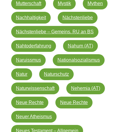
Mutterschaft
Mystik
Mythen
Nachhaltigkeit
Nächstenliebe
Nächstenliebe – Gemeins. RU an BS
Nahtoderfahrung
Nahum (AT)
Naruissmus
Nationalsozialismus
Natur
Naturschutz
Naturwissenschaft
Nehemia (AT)
Neue Rechte
Neue Rechte
Neuer Atheismus
Neues Testament – Allgemein