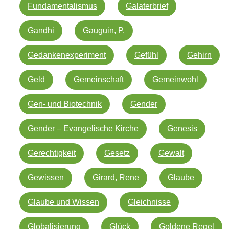
Fundamentalismus
Galaterbrief
Gandhi
Gauguin, P.
Gedankenexperiment
Gefühl
Gehirn
Geld
Gemeinschaft
Gemeinwohl
Gen- und Biotechnik
Gender
Gender – Evangelische Kirche
Genesis
Gerechtigkeit
Gesetz
Gewalt
Gewissen
Girard, Rene
Glaube
Glaube und Wissen
Gleichnisse
Globalisierung
Glück
Goldene Regel