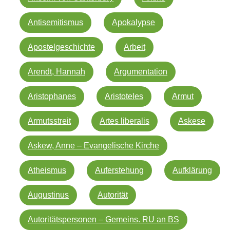
Antisemitismus
Apokalypse
Apostelgeschichte
Arbeit
Arendt, Hannah
Argumentation
Aristophanes
Aristoteles
Armut
Armutsstreit
Artes liberalis
Askese
Askew, Anne – Evangelische Kirche
Atheismus
Auferstehung
Aufklärung
Augustinus
Autorität
Autoritätspersonen – Gemeins. RU an BS