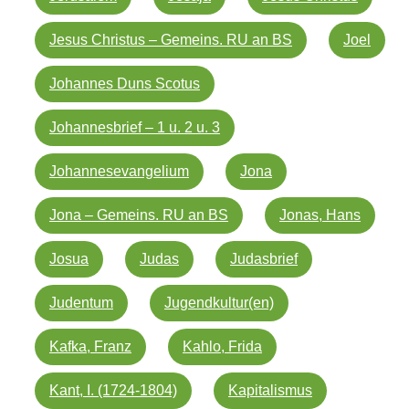
Jesus Christus – Gemeins. RU an BS
Joel
Johannes Duns Scotus
Johannesbrief – 1 u. 2 u. 3
Johannesevangelium
Jona
Jona – Gemeins. RU an BS
Jonas, Hans
Josua
Judas
Judasbrief
Judentum
Jugendkultur(en)
Kafka, Franz
Kahlo, Frida
Kant, I. (1724-1804)
Kapitalismus