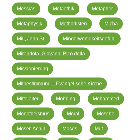
Messias
Metaethik
Metapher
Metaphysik
Methodisten
Micha
Mill, John St.
Minderwertigkeitsgefühl
Mirandola, Giovanni Pico della
Missionierung
Mitbestimmung – Evangelische Kirche
Mittelalter
Mobbing
Mohammed
Monotheismus
Moral
Mosche
Moser, Achill
Moses
Mut