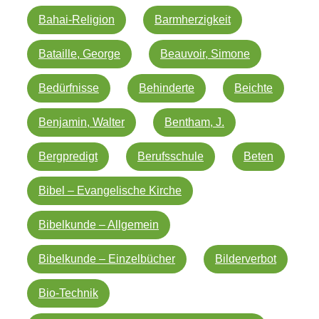
Bahai-Religion
Barmherzigkeit
Bataille, George
Beauvoir, Simone
Bedürfnisse
Behinderte
Beichte
Benjamin, Walter
Bentham, J.
Bergpredigt
Berufsschule
Beten
Bibel – Evangelische Kirche
Bibelkunde – Allgemein
Bibelkunde – Einzelbücher
Bilderverbot
Bio-Technik