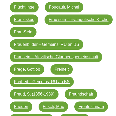
Flüchtlinge
Foucault, Michel
Franziskus
Frau sein – Evangelische Kirche
Frau-Sein
Frauenbilder – Gemeins. RU an BS
Frausein – Alevitische Glaubensgemeinschaft
Frege, Gottlob
Freiheit
Freiheit – Gemeins. RU an BS
Freud, S. (1856-1939)
Freundschaft
Frieden
Frisch, Max
Fronleichnam