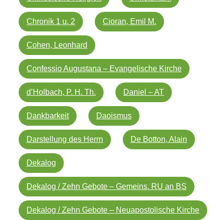
Chronik 1 u. 2
Cioran, Emil M.
Cohen, Leonhard
Confessio Augustana – Evangelische Kirche
d’Holbach, P. H. Th.
Daniel – AT
Dankbarkeit
Daoismus
Darstellung des Herrn
De Botton, Alain
Dekalog
Dekalog / Zehn Gebote – Gemeins. RU an BS
Dekalog / Zehn Gebote – Neuapostolische Kirche