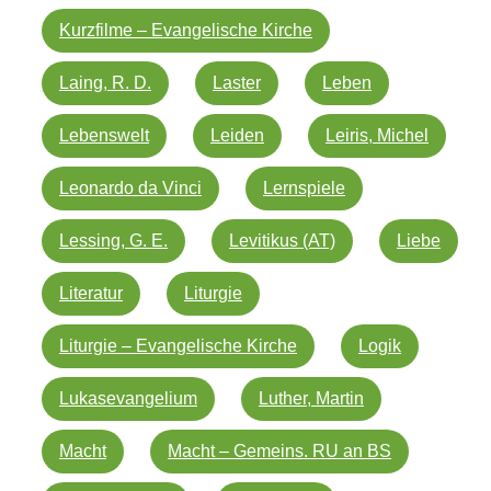
Kurzfilme – Evangelische Kirche
Laing, R. D.
Laster
Leben
Lebenswelt
Leiden
Leiris, Michel
Leonardo da Vinci
Lernspiele
Lessing, G. E.
Levitikus (AT)
Liebe
Literatur
Liturgie
Liturgie – Evangelische Kirche
Logik
Lukasevangelium
Luther, Martin
Macht
Macht – Gemeins. RU an BS