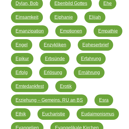
Dylan, Bob
Ebenbild Gottes
Ehe
Einsamkeit
Eiphanie
Elijah
Emanzipation
Emotionen
Empathie
Engel
Enzykliken
Epheserbrief
Epikur
Erbsünde
Erfahrung
Erfolg
Erlösung
Ernährung
Erntedankfest
Erotik
Erziehung – Gemeins. RU an BS
Esra
Ethik
Eucharistie
Eudaimonismus
Evangelien
Evangelikale Kirchen