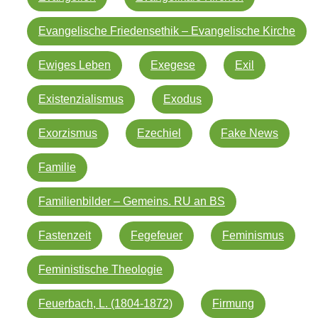
Evangelische Friedensethik – Evangelische Kirche
Ewiges Leben
Exegese
Exil
Existenzialismus
Exodus
Exorzismus
Ezechiel
Fake News
Familie
Familienbilder – Gemeins. RU an BS
Fastenzeit
Fegefeuer
Feminismus
Feministische Theologie
Feuerbach, L. (1804-1872)
Firmung