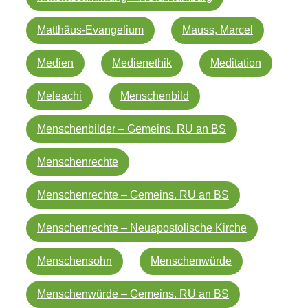
Matthäus-Evangelium
Mauss, Marcel
Medien
Medienethik
Meditation
Meleachi
Menschenbild
Menschenbilder – Gemeins. RU an BS
Menschenrechte
Menschenrechte – Gemeins. RU an BS
Menschenrechte – Neuapostolische Kirche
Menschensohn
Menschenwürde
Menschenwürde – Gemeins. RU an BS