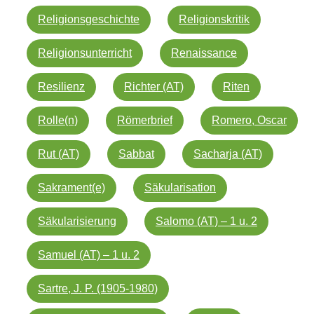
Religionsgeschichte
Religionskritik
Religionsunterricht
Renaissance
Resilienz
Richter (AT)
Riten
Rolle(n)
Römerbrief
Romero, Oscar
Rut (AT)
Sabbat
Sacharja (AT)
Sakrament(e)
Säkularisation
Säkularisierung
Salomo (AT) – 1 u. 2
Samuel (AT) – 1 u. 2
Sartre, J. P. (1905-1980)