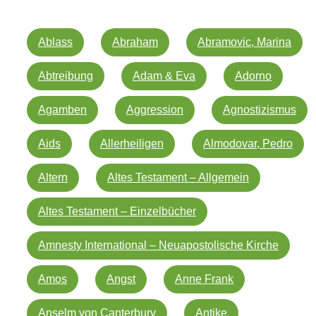
Ablass
Abraham
Abramovic, Marina
Abtreibung
Adam & Eva
Adorno
Agamben
Aggression
Agnostizismus
Aids
Allerheiligen
Almodovar, Pedro
Altern
Altes Testament – Allgemein
Altes Testament – Einzelbücher
Amnesty International – Neuapostolische Kirche
Amos
Angst
Anne Frank
Anselm von Canterbury
Antike