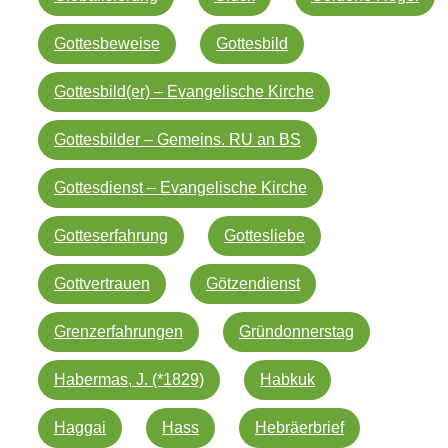
Gottesbeweise
Gottesbild
Gottesbild(er) – Evangelische Kirche
Gottesbilder – Gemeins. RU an BS
Gottesdienst – Evangelische Kirche
Gotteserfahrung
Gottesliebe
Gottvertrauen
Götzendienst
Grenzerfahrungen
Gründonnerstag
Habermas, J. (*1829)
Habkuk
Haggai
Hass
Hebräerbrief