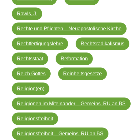
Rawls, J.
Rechte und Pflichten – Neuapostolische Kirche
Rechtfertigungslehre
Rechtsradikalismus
Rechtsstaat
Reformation
Reich Gottes
Reinheitsgesetze
Religion(en)
Religionen im Miteinander – Gemeins. RU an BS
Religionsfreiheit
Religionsfreiheit – Gemeins. RU an BS