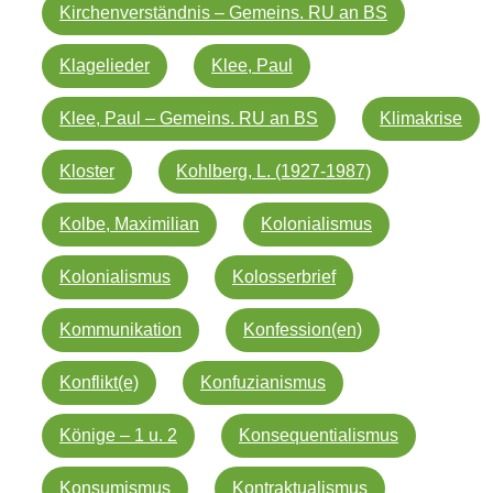
Kirchenverständnis – Gemeins. RU an BS
Klagelieder
Klee, Paul
Klee, Paul – Gemeins. RU an BS
Klimakrise
Kloster
Kohlberg, L. (1927-1987)
Kolbe, Maximilian
Kolonialismus
Kolonialismus
Kolosserbrief
Kommunikation
Konfession(en)
Konflikt(e)
Konfuzianismus
Könige – 1 u. 2
Konsequentialismus
Konsumismus
Kontraktualismus