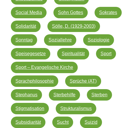
Social Media
Sohn Gottes
Sokrates
Solidarität
Sölle, D. (1929-2003)
Sonntag
Soziallehre
Soziologie
Speisegesetze
Spiritualität
Sport
Sport – Evangelische Kirche
Sprachphilosophie
Sprüche (AT)
Stephanus
Sterbehilfe
Sterben
Stigmatisation
Strukturalismus
Subsidiarität
Sucht
Suizid