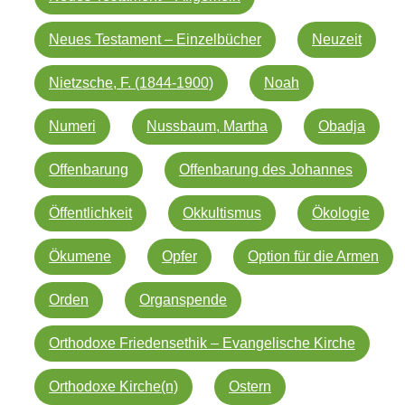
Neues Testament – Einzelbücher
Neuzeit
Nietzsche, F. (1844-1900)
Noah
Numeri
Nussbaum, Martha
Obadja
Offenbarung
Offenbarung des Johannes
Öffentlichkeit
Okkultismus
Ökologie
Ökumene
Opfer
Option für die Armen
Orden
Organspende
Orthodoxe Friedensethik – Evangelische Kirche
Orthodoxe Kirche(n)
Ostern