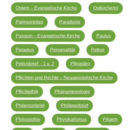
Ostern – Evangelische Kirche
Ostkirche(n)
Palmsonntag
Paradoxie
Passion – Evangelische Kirche
Paulus
Pelagius
Personalität
Petrus
Petrusbrief – 1 u. 2
Pfingsten
Pflichten und Rechte – Neuapostolische Kirche
Pflichtethik
Phänomenologie
Philemonbrief
Philipperbrief
Philosophie
Physikalismus
Pilgern