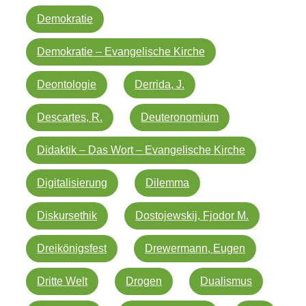
Demokratie
Demokratie – Evangelische Kirche
Deontologie
Derrida, J.
Descartes, R.
Deuteronomium
Didaktik – Das Wort – Evangelische Kirche
Digitalisierung
Dilemma
Diskursethik
Dostojewskij, Fjodor M.
Dreikönigsfest
Drewermann, Eugen
Dritte Welt
Drogen
Dualismus