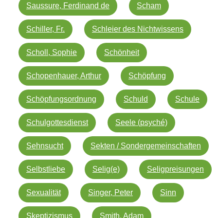
Saussure, Ferdinand de
Scham
Schiller, Fr.
Schleier des Nichtwissens
Scholl, Sophie
Schönheit
Schopenhauer, Arthur
Schöpfung
Schöpfungsordnung
Schuld
Schule
Schulgottesdienst
Seele (psyché)
Sehnsucht
Sekten / Sondergemeinschaften
Selbstliebe
Selig(e)
Seligpreisungen
Sexualität
Singer, Peter
Sinn
Skeptizismus
Smith, Adam