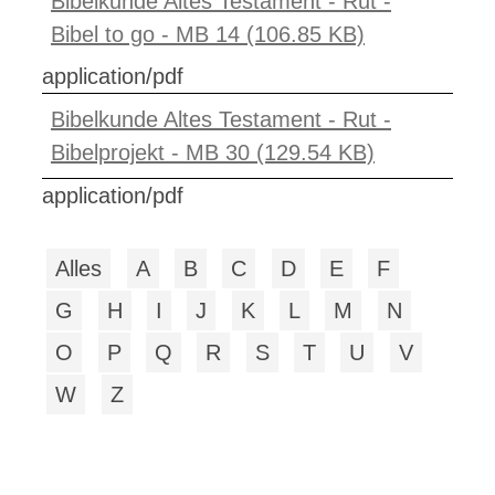
Bibelkunde Altes Testament - Rut -
Bibel to go - MB 14 (106.85 KB)
application/pdf
Bibelkunde Altes Testament - Rut -
Bibelprojekt - MB 30 (129.54 KB)
application/pdf
Alles
A
B
C
D
E
F
G
H
I
J
K
L
M
N
O
P
Q
R
S
T
U
V
W
Z