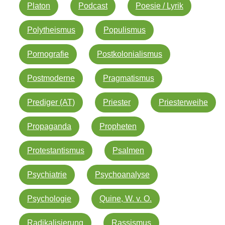
Platon
Podcast
Poesie / Lyrik
Polytheismus
Populismus
Pornografie
Postkolonialismus
Postmoderne
Pragmatismus
Prediger (AT)
Priester
Priesterweihe
Propaganda
Propheten
Protestantismus
Psalmen
Psychiatrie
Psychoanalyse
Psychologie
Quine, W. v. O.
Radikalisierung
Rassismus