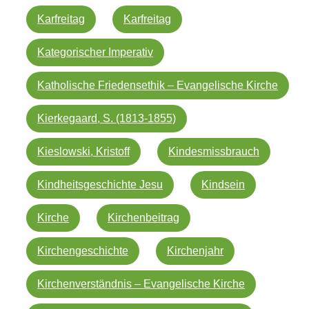
Karfreitag
Karfreitag
Kategorischer Imperativ
Katholische Friedensethik – Evangelische Kirche
Kierkegaard, S. (1813-1855)
Kieslowski, Kristoff
Kindesmissbrauch
Kindheitsgeschichte Jesu
Kindsein
Kirche
Kirchenbeitrag
Kirchengeschichte
Kirchenjahr
Kirchenverständnis – Evangelische Kirche