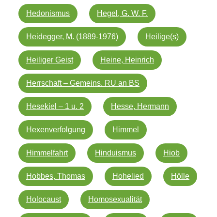
Hedonismus
Hegel, G. W. F.
Heidegger, M. (1889-1976)
Heilige(s)
Heiliger Geist
Heine, Heinrich
Herrschaft – Gemeins. RU an BS
Hesekiel – 1 u. 2
Hesse, Hermann
Hexenverfolgung
Himmel
Himmelfahrt
Hinduismus
Hiob
Hobbes, Thomas
Hohelied
Hölle
Holocaust
Homosexualität