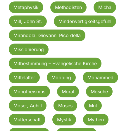
Metaphysik
Methodisten
Micha
Mill, John St.
Minderwertigkeitsgefühl
Mirandola, Giovanni Pico della
Missionierung
Mitbestimmung – Evangelische Kirche
Mittelalter
Mobbing
Mohammed
Monotheismus
Moral
Mosche
Moser, Achill
Moses
Mut
Mutterschaft
Mystik
Mythen