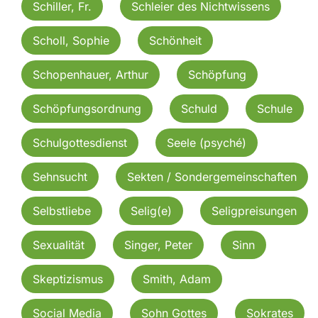
Schiller, Fr.
Schleier des Nichtwissens
Scholl, Sophie
Schönheit
Schopenhauer, Arthur
Schöpfung
Schöpfungsordnung
Schuld
Schule
Schulgottesdienst
Seele (psyché)
Sehnsucht
Sekten / Sondergemeinschaften
Selbstliebe
Selig(e)
Seligpreisungen
Sexualität
Singer, Peter
Sinn
Skeptizismus
Smith, Adam
Social Media
Sohn Gottes
Sokrates