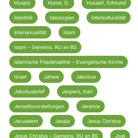
Hospiz
Hume, D.
Husserl, Edmund
Identität
Ideologien
Interkulturalität
Intersexualität
Islam
Islam – Gemeins. RU an BS
Islamische Friedensethik – Evangelische Kirche
Israel
Jahwe
Jakobus
Jakobusbrief
Jaspers, Karl
Jenseitsvorstellungen
Jeremia
Jerusalem
Jesaja
Jesus Christus
Jesus Christus – Gemeins. RU an BS
Joel