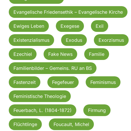
Evangelische Friedensethik – Evangelische Kirche
Ewiges Leben
Exegese
Exil
Existenzialismus
Exodus
Exorzismus
Ezechiel
Fake News
Familie
Familienbilder – Gemeins. RU an BS
Fastenzeit
Fegefeuer
Feminismus
Feministische Theologie
Feuerbach, L. (1804-1872)
Firmung
Flüchtlinge
Foucault, Michel