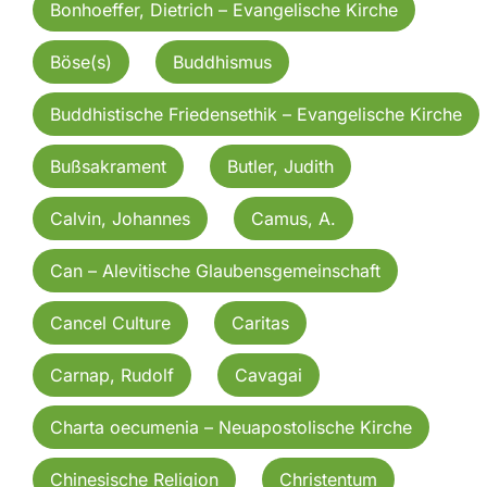
Bonhoeffer, Dietrich – Evangelische Kirche
Böse(s)
Buddhismus
Buddhistische Friedensethik – Evangelische Kirche
Bußsakrament
Butler, Judith
Calvin, Johannes
Camus, A.
Can – Alevitische Glaubensgemeinschaft
Cancel Culture
Caritas
Carnap, Rudolf
Cavagai
Charta oecumenia – Neuapostolische Kirche
Chinesische Religion
Christentum