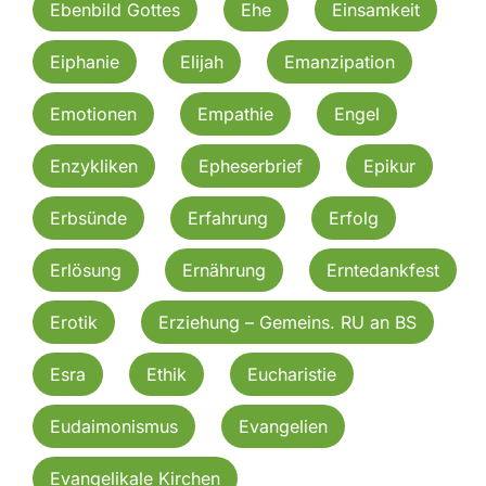
Ebenbild Gottes
Ehe
Einsamkeit
Eiphanie
Elijah
Emanzipation
Emotionen
Empathie
Engel
Enzykliken
Epheserbrief
Epikur
Erbsünde
Erfahrung
Erfolg
Erlösung
Ernährung
Erntedankfest
Erotik
Erziehung – Gemeins. RU an BS
Esra
Ethik
Eucharistie
Eudaimonismus
Evangelien
Evangelikale Kirchen