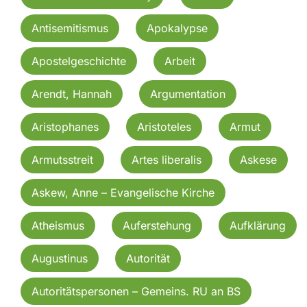
Antisemitismus
Apokalypse
Apostelgeschichte
Arbeit
Arendt, Hannah
Argumentation
Aristophanes
Aristoteles
Armut
Armutsstreit
Artes liberalis
Askese
Askew, Anne – Evangelische Kirche
Atheismus
Auferstehung
Aufklärung
Augustinus
Autorität
Autoritätspersonen – Gemeins. RU an BS