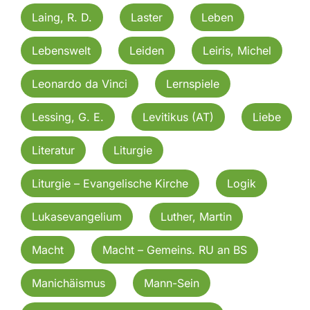
Laing, R. D.
Laster
Leben
Lebenswelt
Leiden
Leiris, Michel
Leonardo da Vinci
Lernspiele
Lessing, G. E.
Levitikus (AT)
Liebe
Literatur
Liturgie
Liturgie – Evangelische Kirche
Logik
Lukasevangelium
Luther, Martin
Macht
Macht – Gemeins. RU an BS
Manichäismus
Mann-Sein