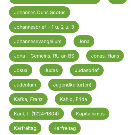
Johannes Duns Scotus
Johannesbrief – 1 u. 2 u. 3
Johannesevangelium
Jona
Jona – Gemeins. RU an BS
Jonas, Hans
Josua
Judas
Judasbrief
Judentum
Jugendkultur(en)
Kafka, Franz
Kahlo, Frida
Kant, I. (1724-1804)
Kapitalismus
Karfreitag
Karfreitag