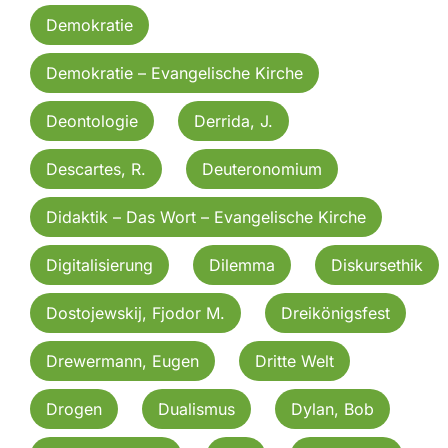
Demokratie
Demokratie – Evangelische Kirche
Deontologie
Derrida, J.
Descartes, R.
Deuteronomium
Didaktik – Das Wort – Evangelische Kirche
Digitalisierung
Dilemma
Diskursethik
Dostojewskij, Fjodor M.
Dreikönigsfest
Drewermann, Eugen
Dritte Welt
Drogen
Dualismus
Dylan, Bob