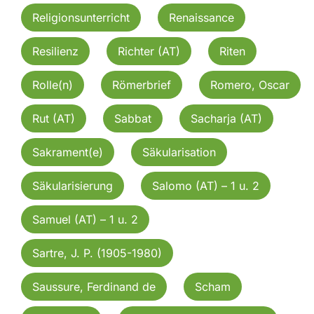
Religionsunterricht
Renaissance
Resilienz
Richter (AT)
Riten
Rolle(n)
Römerbrief
Romero, Oscar
Rut (AT)
Sabbat
Sacharja (AT)
Sakrament(e)
Säkularisation
Säkularisierung
Salomo (AT) – 1 u. 2
Samuel (AT) – 1 u. 2
Sartre, J. P. (1905-1980)
Saussure, Ferdinand de
Scham