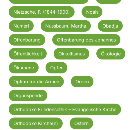
Nietzsche, F. (1844-1900)
Noah
Numeri
Nussbaum, Martha
Obadja
Offenbarung
Offenbarung des Johannes
Öffentlichkeit
Okkultismus
Ökologie
Ökumene
Opfer
Option für die Armen
Orden
Organspende
Orthodoxe Friedensethik – Evangelische Kirche
Orthodoxe Kirche(n)
Ostern