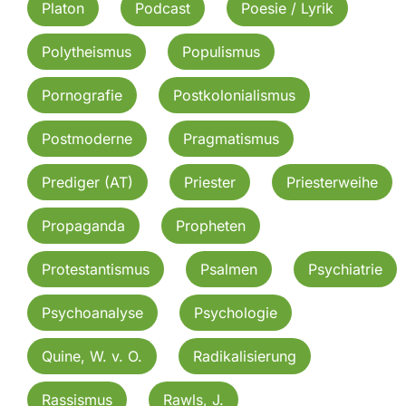
Platon
Podcast
Poesie / Lyrik
Polytheismus
Populismus
Pornografie
Postkolonialismus
Postmoderne
Pragmatismus
Prediger (AT)
Priester
Priesterweihe
Propaganda
Propheten
Protestantismus
Psalmen
Psychiatrie
Psychoanalyse
Psychologie
Quine, W. v. O.
Radikalisierung
Rassismus
Rawls, J.