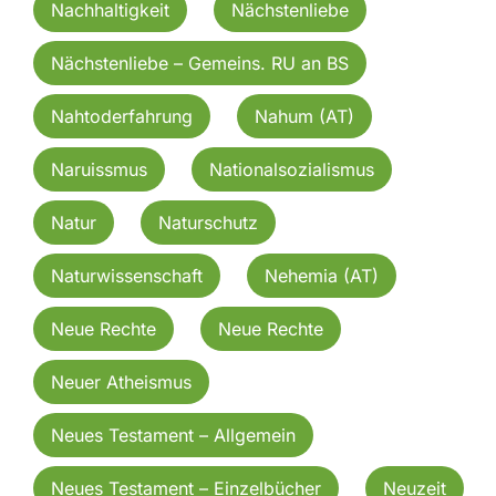
Nachhaltigkeit
Nächstenliebe
Nächstenliebe – Gemeins. RU an BS
Nahtoderfahrung
Nahum (AT)
Naruissmus
Nationalsozialismus
Natur
Naturschutz
Naturwissenschaft
Nehemia (AT)
Neue Rechte
Neue Rechte
Neuer Atheismus
Neues Testament – Allgemein
Neues Testament – Einzelbücher
Neuzeit