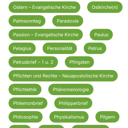
Ostern – Evangelische Kirche
Ostkirche(n)
Palmsonntag
Paradoxie
Passion – Evangelische Kirche
Paulus
Pelagius
Personalität
Petrus
Petrusbrief – 1 u. 2
Pfingsten
Pflichten und Rechte – Neuapostolische Kirche
Pflichtethik
Phänomenologie
Philemonbrief
Philipperbrief
Philosophie
Physikalismus
Pilgern