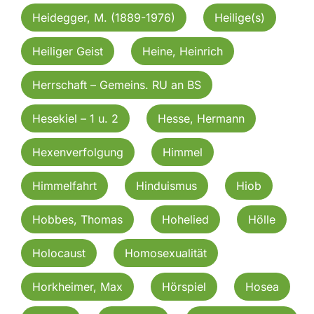
Heidegger, M. (1889-1976)
Heilige(s)
Heiliger Geist
Heine, Heinrich
Herrschaft – Gemeins. RU an BS
Hesekiel – 1 u. 2
Hesse, Hermann
Hexenverfolgung
Himmel
Himmelfahrt
Hinduismus
Hiob
Hobbes, Thomas
Hohelied
Hölle
Holocaust
Homosexualität
Horkheimer, Max
Hörspiel
Hosea