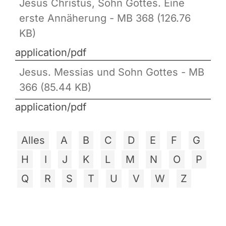
Jesus Christus, Sohn Gottes. Eine
erste Annäherung - MB 368 (126.76
KB)
application/pdf
Jesus. Messias und Sohn Gottes - MB
366 (85.44 KB)
application/pdf
Alles
A
B
C
D
E
F
G
H
I
J
K
L
M
N
O
P
Q
R
S
T
U
V
W
Z