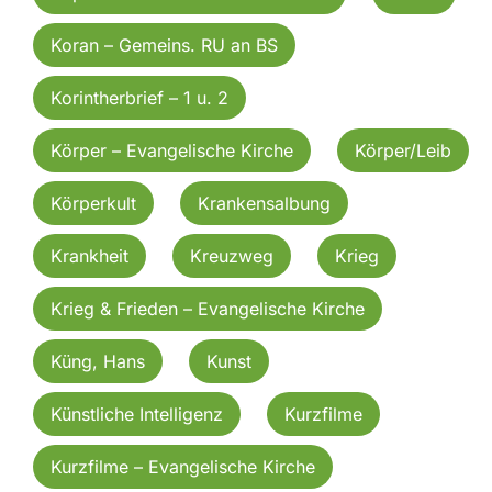
Koran – Gemeins. RU an BS
Korintherbrief – 1 u. 2
Körper – Evangelische Kirche
Körper/Leib
Körperkult
Krankensalbung
Krankheit
Kreuzweg
Krieg
Krieg & Frieden – Evangelische Kirche
Küng, Hans
Kunst
Künstliche Intelligenz
Kurzfilme
Kurzfilme – Evangelische Kirche