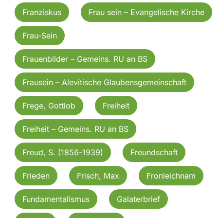
Franziskus
Frau sein – Evangelische Kirche
Frau-Sein
Frauenbilder – Gemeins. RU an BS
Frausein – Alevitische Glaubensgemeinschaft
Frege, Gottlob
Freiheit
Freiheit – Gemeins. RU an BS
Freud, S. (1856-1939)
Freundschaft
Frieden
Frisch, Max
Fronleichnam
Fundamentalismus
Galaterbrief