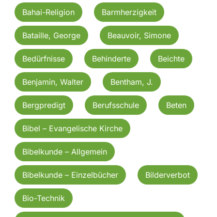
Bahai-Religion
Barmherzigkeit
Bataille, George
Beauvoir, Simone
Bedürfnisse
Behinderte
Beichte
Benjamin, Walter
Bentham, J.
Bergpredigt
Berufsschule
Beten
Bibel – Evangelische Kirche
Bibelkunde – Allgemein
Bibelkunde – Einzelbücher
Bilderverbot
Bio-Technik