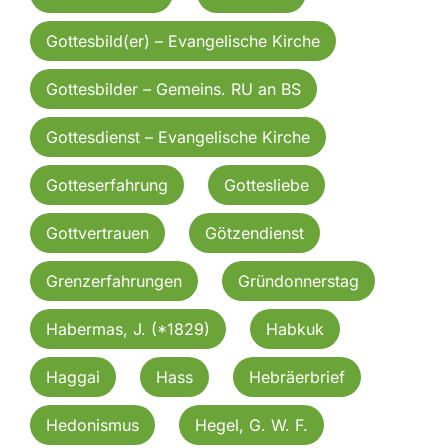
Gottesbild(er) – Evangelische Kirche
Gottesbilder – Gemeins. RU an BS
Gottesdienst – Evangelische Kirche
Gotteserfahrung
Gottesliebe
Gottvertrauen
Götzendienst
Grenzerfahrungen
Gründonnerstag
Habermas, J. (*1829)
Habkuk
Haggai
Hass
Hebräerbrief
Hedonismus
Hegel, G. W. F.