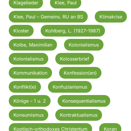
Klagelieder
Klee, Paul
Klee, Paul – Gemeins. RU an BS
Klimakrise
Kloster
Kohlberg, L. (1927-1987)
Kolbe, Maximilian
Kolonialismus
Kolonialismus
Kolosserbrief
Kommunikation
Konfession(en)
Konflikt(e)
Konfuzianismus
Könige – 1 u. 2
Konsequentialismus
Konsumismus
Kontraktualismus
Koptisch-orthodoxes Christentum
Koran