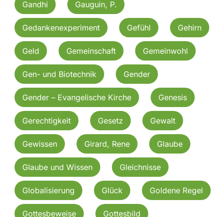
Gandhi
Gauguin, P.
Gedankenexperiment
Gefühl
Gehirn
Geld
Gemeinschaft
Gemeinwohl
Gen- und Biotechnik
Gender
Gender – Evangelische Kirche
Genesis
Gerechtigkeit
Gesetz
Gewalt
Gewissen
Girard, Rene
Glaube
Glaube und Wissen
Gleichnisse
Globalisierung
Glück
Goldene Regel
Gottesbeweise
Gottesbild