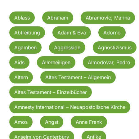
Ablass
Abraham
Abramovic, Marina
Abtreibung
Adam & Eva
Adorno
Agamben
Aggression
Agnostizismus
Aids
Allerheiligen
Almodovar, Pedro
Altern
Altes Testament – Allgemein
Altes Testament – Einzelbücher
Amnesty International – Neuapostolische Kirche
Amos
Angst
Anne Frank
Anselm von Canterbury
Antike