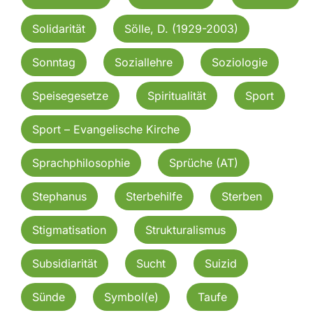
Solidarität
Sölle, D. (1929-2003)
Sonntag
Soziallehre
Soziologie
Speisegesetze
Spiritualität
Sport
Sport – Evangelische Kirche
Sprachphilosophie
Sprüche (AT)
Stephanus
Sterbehilfe
Sterben
Stigmatisation
Strukturalismus
Subsidiarität
Sucht
Suizid
Sünde
Symbol(e)
Taufe