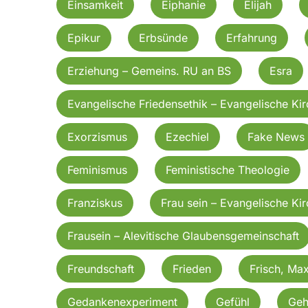
Einsamkeit
Eiphanie
Elijah
Epikur
Erbsünde
Erfahrung
Erziehung – Gemeins. RU an BS
Esra
Evangelische Friedensethik – Evangelische Ki
Exorzismus
Ezechiel
Fake News
Feminismus
Feministische Theologie
Franziskus
Frau sein – Evangelische Ki
Frausein – Alevitische Glaubensgemeinschaft
Freundschaft
Frieden
Frisch, Ma
Gedankenexperiment
Gefühl
Geh