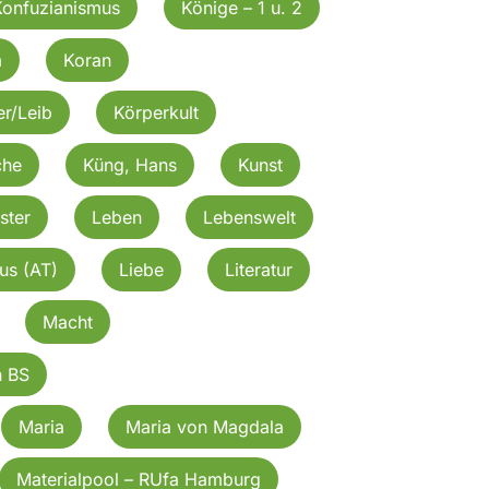
Konfuzianismus
Könige – 1 u. 2
m
Koran
r/Leib
Körperkult
che
Küng, Hans
Kunst
ster
Leben
Lebenswelt
kus (AT)
Liebe
Literatur
Macht
n BS
Maria
Maria von Magdala
Materialpool – RUfa Hamburg