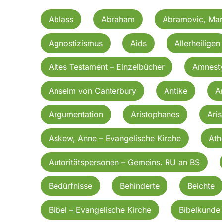
Ablass
Abraham
Abramovic, Mar
Agnostizismus
Aids
Allerheiligen
Altes Testament – Einzelbücher
Amnesty
Anselm von Canterbury
Antike
A
Argumentation
Aristophanes
Aris
Askew, Anne – Evangelische Kirche
Ath
Autoritätspersonen – Gemeins. RU an BS
Bedürfnisse
Behinderte
Beichte
Bibel – Evangelische Kirche
Bibelkunde