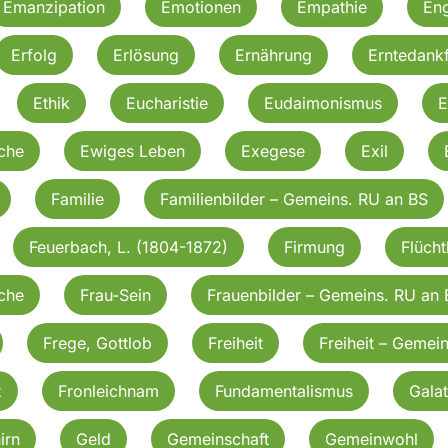
Emanzipation
Emotionen
Empathie
En
Erfolg
Erlösung
Ernährung
Erntedankf
Ethik
Eucharistie
Eudaimonismus
E
rche
Ewiges Leben
Exegese
Exil
Familie
Familienbilder – Gemeins. RU an BS
Feuerbach, L. (1804-1872)
Firmung
Flücht
rche
Frau-Sein
Frauenbilder – Gemeins. RU an 
Frege, Gottlob
Freiheit
Freiheit – Gemei
x
Fronleichnam
Fundamentalismus
Galat
irn
Geld
Gemeinschaft
Gemeinwohl