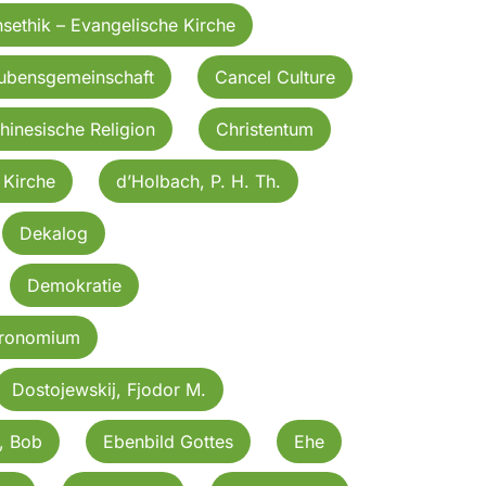
nsethik – Evangelische Kirche
aubensgemeinschaft
Cancel Culture
hinesische Religion
Christentum
 Kirche
d’Holbach, P. H. Th.
Dekalog
Demokratie
eronomium
Dostojewskij, Fjodor M.
, Bob
Ebenbild Gottes
Ehe