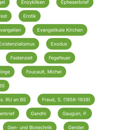
gel
Enzykliken
Epheserbrief
est
Erotik
vangelien
Evangelikale Kirchen
Existenzialismus
Exodus
Fastenzeit
Fegefeuer
linge
Foucault, Michel
BS
ns. RU an BS
Freud, S. (1856-1939)
erbrief
Gandhi
Gauguin, P.
Gen- und Biotechnik
Gender