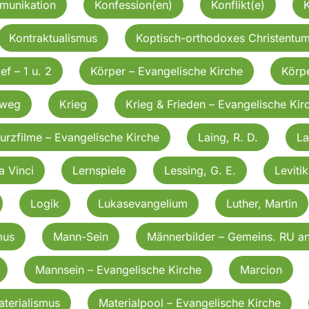
munikation
Konfession(en)
Konflikt(e)
Kontraktualismus
Koptisch-orthodoxes Christentu
ef – 1 u. 2
Körper – Evangelische Kirche
Körpe
zweg
Krieg
Krieg & Frieden – Evangelische Kir
urzfilme – Evangelische Kirche
Laing, R. D.
La
a Vinci
Lernspiele
Lessing, G. E.
Leviti
Logik
Lukasevangelium
Luther, Martin
mus
Mann-Sein
Männerbilder – Gemeins. RU a
Mannsein – Evangelische Kirche
Marcion
terialismus
Materialpool – Evangelische Kirche