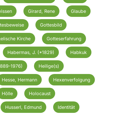
issen
Girard, Rene
Glaube
tesbeweise
Gottesbild
elische Kirche
Gotteserfahrung
Habermas, J. (*1829)
Habkuk
1889-1976)
Heilige(s)
Hesse, Hermann
Hexenverfolgung
Hölle
Holocaust
Husserl, Edmund
Identität