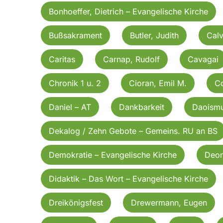
Bonhoeffer, Dietrich – Evangelische Kirche
Bußsakrament
Butler, Judith
Calv
Caritas
Carnap, Rudolf
Cavagai
Chronik 1 u. 2
Cioran, Emil M.
C
Daniel – AT
Dankbarkeit
Daoism
Dekalog / Zehn Gebote – Gemeins. RU an BS
Demokratie – Evangelische Kirche
Deon
Didaktik – Das Wort – Evangelische Kirche
Dreikönigsfest
Drewermann, Eugen