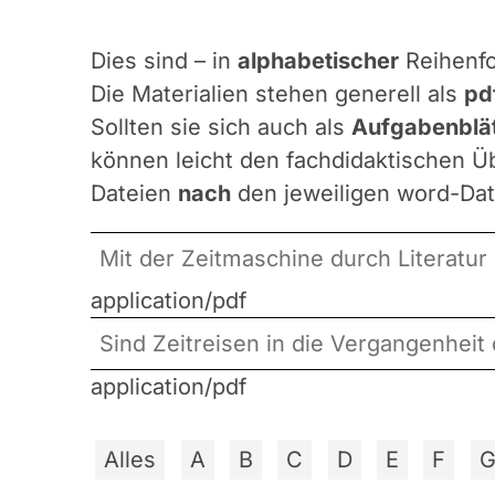
Dies sind – in
alphabetischer
Reihenfo
Die Materialien stehen generell als
pd
Sollten sie sich auch als
Aufgabenblät
können leicht den fachdidaktischen Üb
Dateien
nach
den jeweiligen word-Dat
Mit der Zeitmaschine durch Literatur
application/pdf
Sind Zeitreisen in die Vergangenhei
application/pdf
Alles
A
B
C
D
E
F