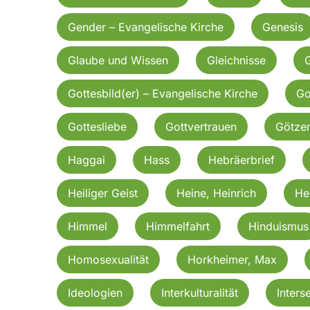
Gender – Evangelische Kirche
Genesis
Glaube und Wissen
Gleichnisse
G
Gottesbild(er) – Evangelische Kirche
Go
Gottesliebe
Gottvertrauen
Götzen
Haggai
Hass
Hebräerbrief
Heiliger Geist
Heine, Heinrich
He
Himmel
Himmelfahrt
Hinduismus
Homosexualität
Horkheimer, Max
Ideologien
Interkulturalität
Inters