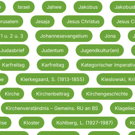
e
Israel
Jahwe
Jakobus
Jakobusb
erusalem
Jesaja
Jesus Christus
Jesus C
1 u. 2 u. 3
Johannesevangelium
Jona
Judasbrief
Judentum
Jugendkultur(en)
Karfreitag
Karfreitag
Kategorischer Imperati
he
Kierkegaard, S. (1813-1855)
Kieslowski, Kri
Kirche
Kirchenbeitrag
Kirchengeschichte
Kirchenverständnis – Gemeins. RU an BS
Klagelie
ise
Kloster
Kohlberg, L. (1927-1987)
Ko