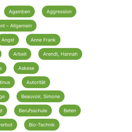
Agamben
Aggression
nt – Allgemein
Angst
Anne Frank
Arbeit
Arendt, Hannah
s
Askese
tinus
Autorität
rge
Beauvoir, Simone
t
Berufsschule
Beten
verbot
Bio-Technik