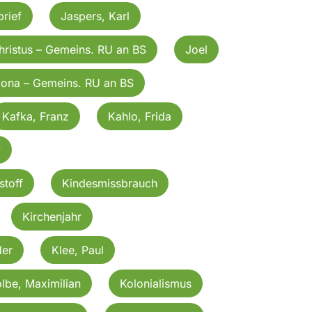
rief
Jaspers, Karl
hristus – Gemeins. RU an BS
Joel
Jona – Gemeins. RU an BS
Kafka, Franz
Kahlo, Frida
v
stoff
Kindesmissbrauch
Kirchenjahr
der
Klee, Paul
lbe, Maximilian
Kolonialismus