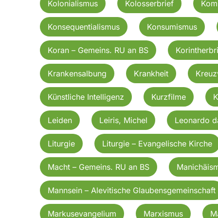
Kolonialismus
Kolosserbrief
Kom
Konsequentialismus
Konsumismus
Koran – Gemeins. RU an BS
Korintherbri
Krankensalbung
Krankheit
Kreu
Künstliche Intelligenz
Kurzfilme
K
Leiden
Leiris, Michel
Leonardo d
Liturgie
Liturgie – Evangelische Kirche
Macht – Gemeins. RU an BS
Manichäis
Mannsein – Alevitische Glaubensgemeinschaft
Markusevangelium
Marxismus
Ma