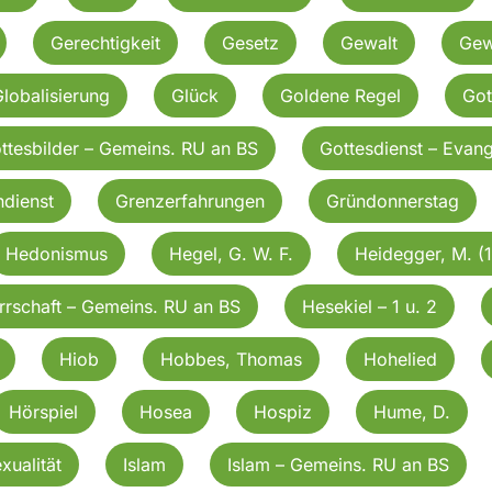
Gerechtigkeit
Gesetz
Gewalt
Gew
lobalisierung
Glück
Goldene Regel
Got
ttesbilder – Gemeins. RU an BS
Gottesdienst – Evang
dienst
Grenzerfahrungen
Gründonnerstag
Hedonismus
Hegel, G. W. F.
Heidegger, M. (
rrschaft – Gemeins. RU an BS
Hesekiel – 1 u. 2
Hiob
Hobbes, Thomas
Hohelied
Hörspiel
Hosea
Hospiz
Hume, D.
exualität
Islam
Islam – Gemeins. RU an BS