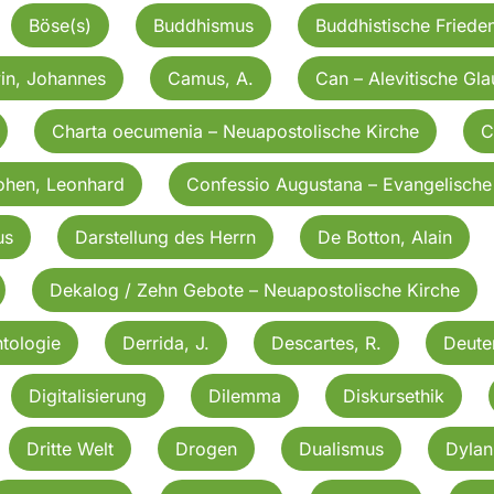
Böse(s)
Buddhismus
Buddhistische Friede
in, Johannes
Camus, A.
Can – Alevitische Gl
Charta oecumenia – Neuapostolische Kirche
C
ohen, Leonhard
Confessio Augustana – Evangelische
us
Darstellung des Herrn
De Botton, Alain
Dekalog / Zehn Gebote – Neuapostolische Kirche
tologie
Derrida, J.
Descartes, R.
Deut
Digitalisierung
Dilemma
Diskursethik
Dritte Welt
Drogen
Dualismus
Dylan