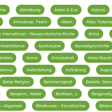
ina
Abtreibung
Adam & Eva
Adorno
Almodovar, Pedro
Altern
Altes Testame
 International – Neuapostolische Kirche
Amos
ntisemitismus
Apokalypse
Apostelgeschichte
toteles
Armut
Armutsstreit
Artes liberali
eismus
Auferstehung
Aufklärung
Augus
Bahai-Religion
Barmherzigkeit
Bataille, Geo
Benjamin, Walter
Bentham, J.
Bergpredig
 – Allgemein
Bibelkunde – Einzelbücher
Bilder