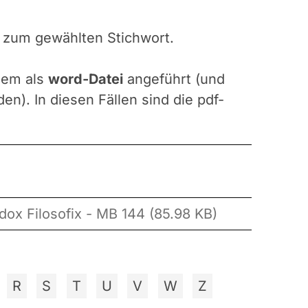
n zum gewählten Stichwort.
udem als
word-Datei
angeführt (und
n). In diesen Fällen sind die pdf-
ox Filosofix - MB 144 (85.98 KB)
R
S
T
U
V
W
Z