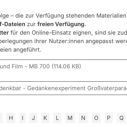
lge – die zur Verfügung stehenden Materialie
f-Dateien
zur
freien Verfügung
.
ter
für den Online-Einsatz eignen, sind sie z
erlegungen ihrer Nutzer:innen angepasst werde
eien angeführt.
 und Film - MB 700 (114.06 KB)
t denkbar - Gedankenexperiment Großvaterparad
G
H
I
J
K
L
M
N
O
P
Q