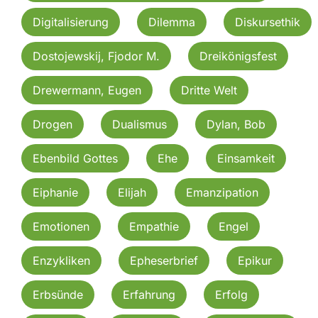
Digitalisierung
Dilemma
Diskursethik
Dostojewskij, Fjodor M.
Dreikönigsfest
Drewermann, Eugen
Dritte Welt
Drogen
Dualismus
Dylan, Bob
Ebenbild Gottes
Ehe
Einsamkeit
Eiphanie
Elijah
Emanzipation
Emotionen
Empathie
Engel
Enzykliken
Epheserbrief
Epikur
Erbsünde
Erfahrung
Erfolg