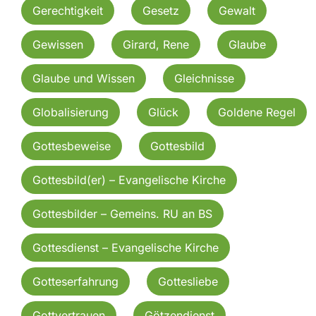
Gerechtigkeit
Gesetz
Gewalt
Gewissen
Girard, Rene
Glaube
Glaube und Wissen
Gleichnisse
Globalisierung
Glück
Goldene Regel
Gottesbeweise
Gottesbild
Gottesbild(er) – Evangelische Kirche
Gottesbilder – Gemeins. RU an BS
Gottesdienst – Evangelische Kirche
Gotteserfahrung
Gottesliebe
Gottvertrauen
Götzendienst