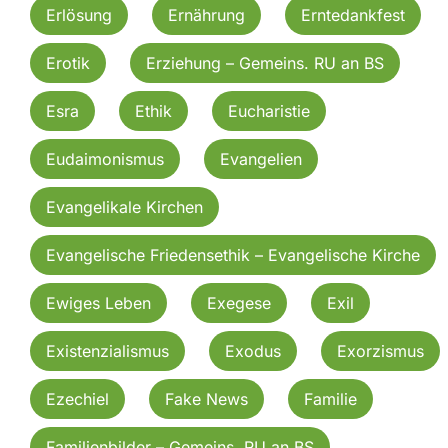
Erlösung
Ernährung
Erntedankfest
Erotik
Erziehung – Gemeins. RU an BS
Esra
Ethik
Eucharistie
Eudaimonismus
Evangelien
Evangelikale Kirchen
Evangelische Friedensethik – Evangelische Kirche
Ewiges Leben
Exegese
Exil
Existenzialismus
Exodus
Exorzismus
Ezechiel
Fake News
Familie
Familienbilder – Gemeins. RU an BS