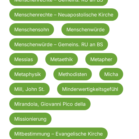
Menschenrechte – Neuapostolische Kirche
Menschensohn
Menschenwürde
Menschenwürde – Gemeins. RU an BS
Messias
Metaethik
Metapher
Metaphysik
Methodisten
Micha
Mill, John St.
Minderwertigkeitsgefühl
Mirandola, Giovanni Pico della
Missionierung
Mitbestimmung – Evangelische Kirche