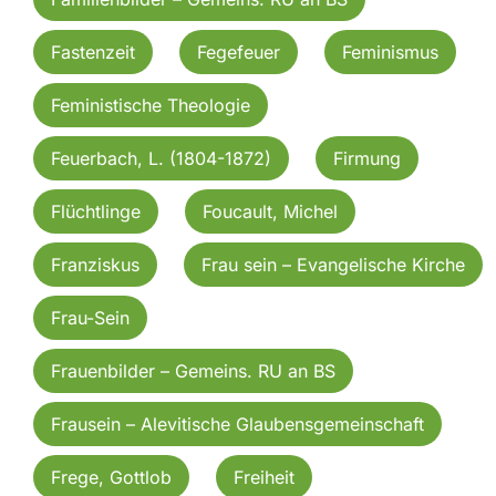
Fastenzeit
Fegefeuer
Feminismus
Feministische Theologie
Feuerbach, L. (1804-1872)
Firmung
Flüchtlinge
Foucault, Michel
Franziskus
Frau sein – Evangelische Kirche
Frau-Sein
Frauenbilder – Gemeins. RU an BS
Frausein – Alevitische Glaubensgemeinschaft
Frege, Gottlob
Freiheit