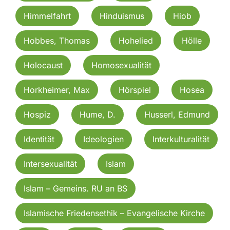
Himmelfahrt
Hinduismus
Hiob
Hobbes, Thomas
Hohelied
Hölle
Holocaust
Homosexualität
Horkheimer, Max
Hörspiel
Hosea
Hospiz
Hume, D.
Husserl, Edmund
Identität
Ideologien
Interkulturalität
Intersexualität
Islam
Islam – Gemeins. RU an BS
Islamische Friedensethik – Evangelische Kirche