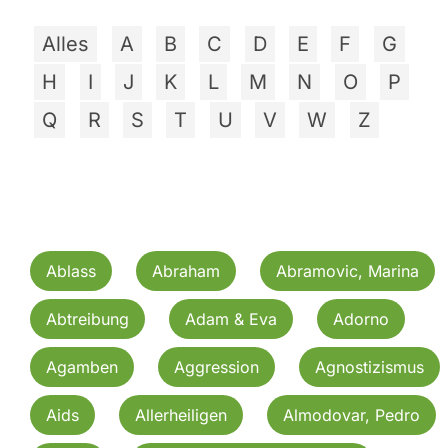
Alles
A
B
C
D
E
F
G
H
I
J
K
L
M
N
O
P
Q
R
S
T
U
V
W
Z
Ablass
Abraham
Abramovic, Marina
Abtreibung
Adam & Eva
Adorno
Agamben
Aggression
Agnostizismus
Aids
Allerheiligen
Almodovar, Pedro