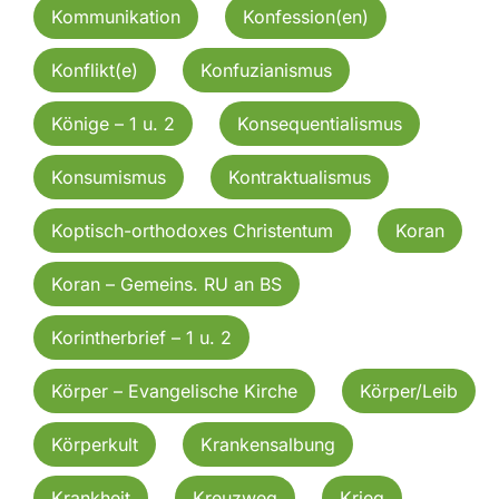
Kommunikation
Konfession(en)
Konflikt(e)
Konfuzianismus
Könige – 1 u. 2
Konsequentialismus
Konsumismus
Kontraktualismus
Koptisch-orthodoxes Christentum
Koran
Koran – Gemeins. RU an BS
Korintherbrief – 1 u. 2
Körper – Evangelische Kirche
Körper/Leib
Körperkult
Krankensalbung
Krankheit
Kreuzweg
Krieg