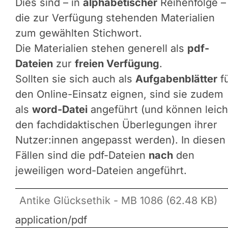
Dies sind – in
alphabetischer
Reihenfolge –
die zur Verfügung stehenden Materialien
zum gewählten Stichwort.
Die Materialien stehen generell als
pdf-
Dateien
zur
freien Verfügung
.
Sollten sie sich auch als
Aufgabenblätter
f
den Online-Einsatz eignen, sind sie zudem
als
word-Datei
angeführt (und können leich
den fachdidaktischen Überlegungen ihrer
Nutzer:innen angepasst werden). In diesen
Fällen sind die pdf-Dateien
nach
den
jeweiligen word-Dateien angeführt.
Antike Glücksethik - MB 1086 (62.48 KB)
application/pdf