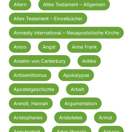
Altern
Altes Testament – Allgemein
Altes Testament – Einzelbücher
Amnesty International – Neuapostolische Kirche
Amos
Angst
Anne Frank
Anselm von Canterbury
Antike
Antisemitismus
Apokalypse
Apostelgeschichte
Arbeit
Arendt, Hannah
Argumentation
Aristophanes
Aristoteles
Armut
Armutsstreit
Artes liberalis
Askese