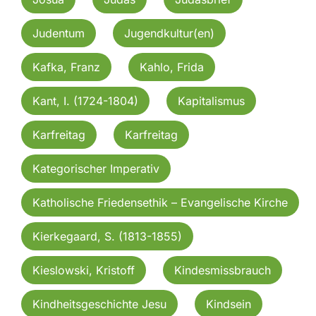
Judentum
Jugendkultur(en)
Kafka, Franz
Kahlo, Frida
Kant, I. (1724-1804)
Kapitalismus
Karfreitag
Karfreitag
Kategorischer Imperativ
Katholische Friedensethik – Evangelische Kirche
Kierkegaard, S. (1813-1855)
Kieslowski, Kristoff
Kindesmissbrauch
Kindheitsgeschichte Jesu
Kindsein