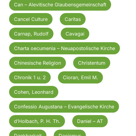
Can – Alevitische Glaubensgemeinschaft
Cancel Culture
Caritas
Carnap, Rudolf
Cavagai
Charta oecumenia – Neuapostolische Kirche
Chinesische Religion
Christentum
Chronik 1 u. 2
Cioran, Emil M.
Cohen, Leonhard
Confessio Augustana – Evangelische Kirche
d’Holbach, P. H. Th.
Daniel – AT
Dankbarkeit
Daoismus