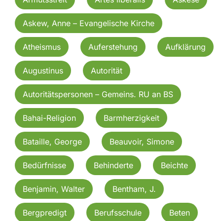
Askew, Anne – Evangelische Kirche
Atheismus
Auferstehung
Aufklärung
Augustinus
Autorität
Autoritätspersonen – Gemeins. RU an BS
Bahai-Religion
Barmherzigkeit
Bataille, George
Beauvoir, Simone
Bedürfnisse
Behinderte
Beichte
Benjamin, Walter
Bentham, J.
Bergpredigt
Berufsschule
Beten