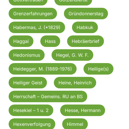
Grenzerfahrungen
Gründonnerstag
Habermas, J. (*1829)
Habkuk
Haggai
Hass
Hebräerbrief
Hedonismus
Hegel, G. W. F.
Heidegger, M. (1889-1976)
Heilige(s)
Heiliger Geist
Heine, Heinrich
Herrschaft – Gemeins. RU an BS
Hesekiel – 1 u. 2
Hesse, Hermann
Hexenverfolgung
Himmel