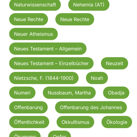
Naturwissenschaft
Nehemia (AT)
Neue Rechte
Neue Rechte
Neuer Atheismus
Neues Testament – Allgemein
Neues Testament – Einzelbücher
Neuzeit
Nietzsche, F. (1844-1900)
Noah
Numeri
Nussbaum, Martha
Obadja
Offenbarung
Offenbarung des Johannes
Öffentlichkeit
Okkultismus
Ökologie
Ökumene
Opfer