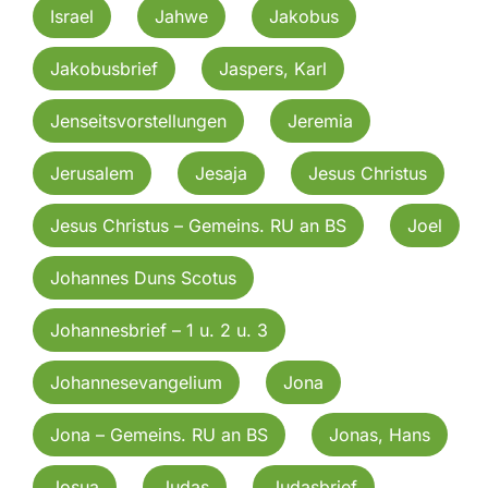
Israel
Jahwe
Jakobus
Jakobusbrief
Jaspers, Karl
Jenseitsvorstellungen
Jeremia
Jerusalem
Jesaja
Jesus Christus
Jesus Christus – Gemeins. RU an BS
Joel
Johannes Duns Scotus
Johannesbrief – 1 u. 2 u. 3
Johannesevangelium
Jona
Jona – Gemeins. RU an BS
Jonas, Hans
Josua
Judas
Judasbrief