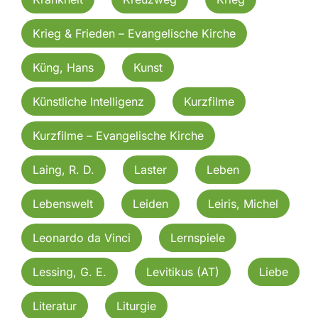
Krieg & Frieden – Evangelische Kirche
Küng, Hans
Kunst
Künstliche Intelligenz
Kurzfilme
Kurzfilme – Evangelische Kirche
Laing, R. D.
Laster
Leben
Lebenswelt
Leiden
Leiris, Michel
Leonardo da Vinci
Lernspiele
Lessing, G. E.
Levitikus (AT)
Liebe
Literatur
Liturgie