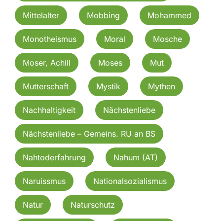
Mittelalter
Mobbing
Mohammed
Monotheismus
Moral
Mosche
Moser, Achill
Moses
Mut
Mutterschaft
Mystik
Mythen
Nachhaltigkeit
Nächstenliebe
Nächstenliebe – Gemeins. RU an BS
Nahtoderfahrung
Nahum (AT)
Naruissmus
Nationalsozialismus
Natur
Naturschutz