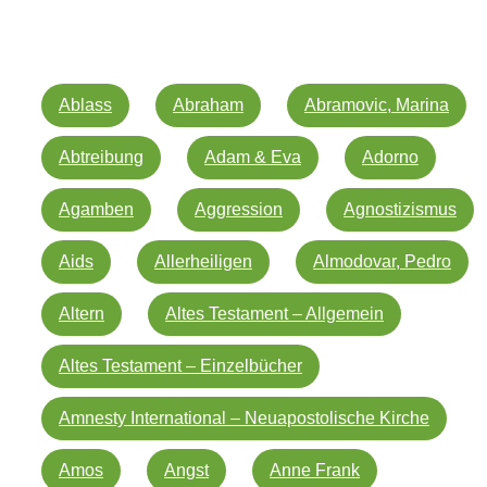
Ablass
Abraham
Abramovic, Marina
Abtreibung
Adam & Eva
Adorno
Agamben
Aggression
Agnostizismus
Aids
Allerheiligen
Almodovar, Pedro
Altern
Altes Testament – Allgemein
Altes Testament – Einzelbücher
Amnesty International – Neuapostolische Kirche
Amos
Angst
Anne Frank