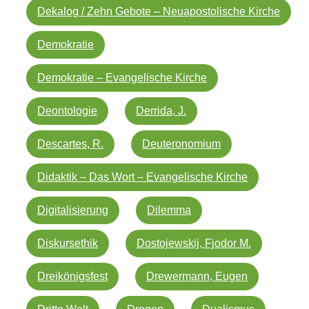
Dekalog / Zehn Gebote – Neuapostolische Kirche
Demokratie
Demokratie – Evangelische Kirche
Deontologie
Derrida, J.
Descartes, R.
Deuteronomium
Didaktik – Das Wort – Evangelische Kirche
Digitalisierung
Dilemma
Diskursethik
Dostojewskij, Fjodor M.
Dreikönigsfest
Drewermann, Eugen