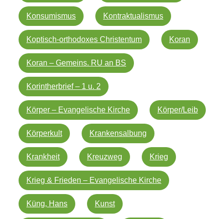
Konsumismus
Kontraktualismus
Koptisch-orthodoxes Christentum
Koran
Koran – Gemeins. RU an BS
Korintherbrief – 1 u. 2
Körper – Evangelische Kirche
Körper/Leib
Körperkult
Krankensalbung
Krankheit
Kreuzweg
Krieg
Krieg & Frieden – Evangelische Kirche
Küng, Hans
Kunst