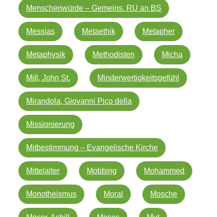
Menschenwürde – Gemeins. RU an BS
Messias
Metaethik
Metapher
Metaphysik
Methodisten
Micha
Mill, John St.
Minderwertigkeitsgefühl
Mirandola, Giovanni Pico della
Missionierung
Mitbestimmung – Evangelische Kirche
Mittelalter
Mobbing
Mohammed
Monotheismus
Moral
Mosche