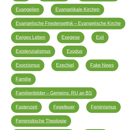
Evangelien
Evangelikale Kirchen
Evangelische Friedensethik – Evangelische Kirche
Ewiges Leben
Exegese
Exil
Existenzialismus
Exodus
Exorzismus
Ezechiel
Fake News
Familie
Familienbilder – Gemeins. RU an BS
Fastenzeit
Fegefeuer
Feminismus
Feministische Theologie