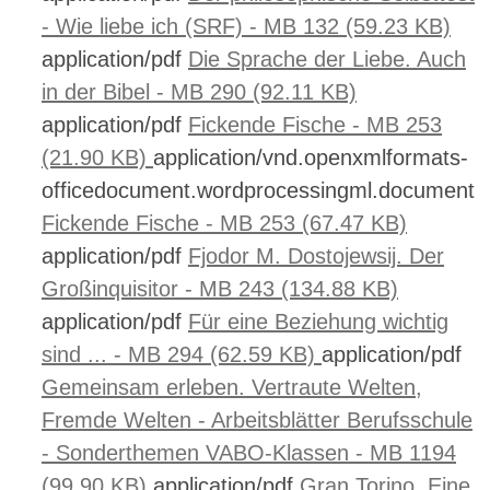
- Wie liebe ich (SRF) - MB 132 (59.23 KB)
application/pdf
Die Sprache der Liebe. Auch
in der Bibel - MB 290 (92.11 KB)
application/pdf
Fickende Fische - MB 253
(21.90 KB)
application/vnd.openxmlformats-
officedocument.wordprocessingml.document
Fickende Fische - MB 253 (67.47 KB)
application/pdf
Fjodor M. Dostojewsij. Der
Großinquisitor - MB 243 (134.88 KB)
application/pdf
Für eine Beziehung wichtig
sind ... - MB 294 (62.59 KB)
application/pdf
Gemeinsam erleben. Vertraute Welten,
Fremde Welten - Arbeitsblätter Berufsschule
- Sonderthemen VABO-Klassen - MB 1194
(99.90 KB)
application/pdf
Gran Torino. Eine