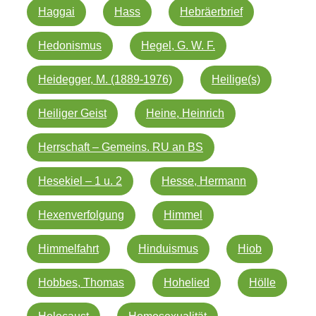
Haggai
Hass
Hebräerbrief
Hedonismus
Hegel, G. W. F.
Heidegger, M. (1889-1976)
Heilige(s)
Heiliger Geist
Heine, Heinrich
Herrschaft – Gemeins. RU an BS
Hesekiel – 1 u. 2
Hesse, Hermann
Hexenverfolgung
Himmel
Himmelfahrt
Hinduismus
Hiob
Hobbes, Thomas
Hohelied
Hölle