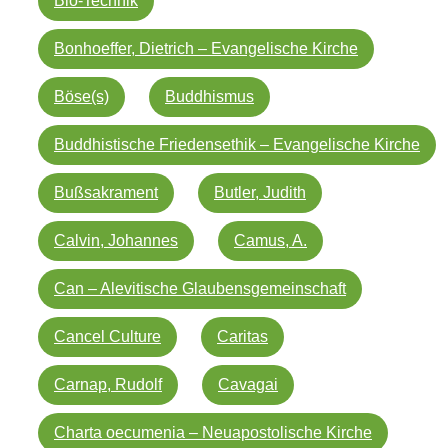
Bio-Technik
Bonhoeffer, Dietrich – Evangelische Kirche
Böse(s)
Buddhismus
Buddhistische Friedensethik – Evangelische Kirche
Bußsakrament
Butler, Judith
Calvin, Johannes
Camus, A.
Can – Alevitische Glaubensgemeinschaft
Cancel Culture
Caritas
Carnap, Rudolf
Cavagai
Charta oecumenia – Neuapostolische Kirche