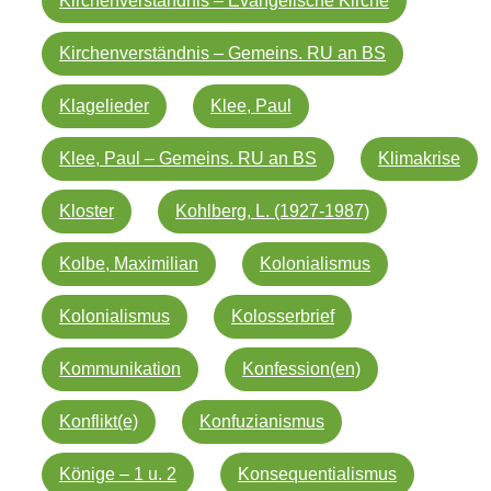
Kirchenverständnis – Evangelische Kirche
Kirchenverständnis – Gemeins. RU an BS
Klagelieder
Klee, Paul
Klee, Paul – Gemeins. RU an BS
Klimakrise
Kloster
Kohlberg, L. (1927-1987)
Kolbe, Maximilian
Kolonialismus
Kolonialismus
Kolosserbrief
Kommunikation
Konfession(en)
Konflikt(e)
Konfuzianismus
Könige – 1 u. 2
Konsequentialismus