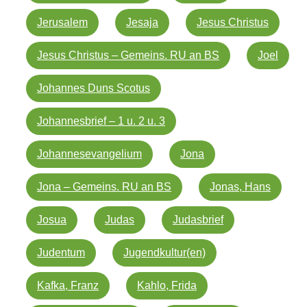
Jerusalem
Jesaja
Jesus Christus
Jesus Christus – Gemeins. RU an BS
Joel
Johannes Duns Scotus
Johannesbrief – 1 u. 2 u. 3
Johannesevangelium
Jona
Jona – Gemeins. RU an BS
Jonas, Hans
Josua
Judas
Judasbrief
Judentum
Jugendkultur(en)
Kafka, Franz
Kahlo, Frida