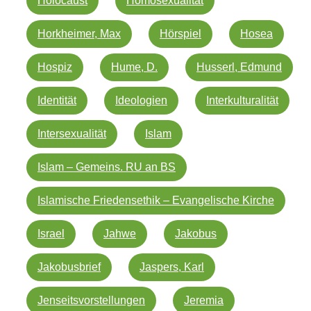
Holocaust
Homosexualität
Horkheimer, Max
Hörspiel
Hosea
Hospiz
Hume, D.
Husserl, Edmund
Identität
Ideologien
Interkulturalität
Intersexualität
Islam
Islam – Gemeins. RU an BS
Islamische Friedensethik – Evangelische Kirche
Israel
Jahwe
Jakobus
Jakobusbrief
Jaspers, Karl
Jenseitsvorstellungen
Jeremia