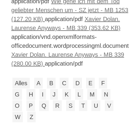
application/pdf
Wie gehe ich mit dem Tod
geliebter Menschen um - SZ jetzt - MB 1253
(127.20 KB)
application/pdf
Xavier Dolan.
Laurense Anyways - MB 339 (353.62 KB)
application/vnd.openxmlformats-
officedocument.wordprocessingml.document
Xavier Dolan. Laurense Anyways - MB 339
(280.00 KB)
application/pdf
Alles
A
B
C
D
E
F
G
H
I
J
K
L
M
N
O
P
Q
R
S
T
U
V
W
Z