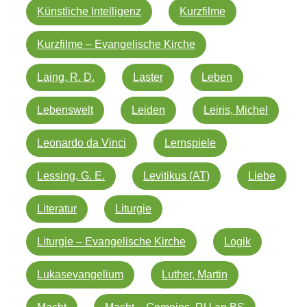
Künstliche Intelligenz
Kurzfilme
Kurzfilme – Evangelische Kirche
Laing, R. D.
Laster
Leben
Lebenswelt
Leiden
Leiris, Michel
Leonardo da Vinci
Lernspiele
Lessing, G. E.
Levitikus (AT)
Liebe
Literatur
Liturgie
Liturgie – Evangelische Kirche
Logik
Lukasevangelium
Luther, Martin