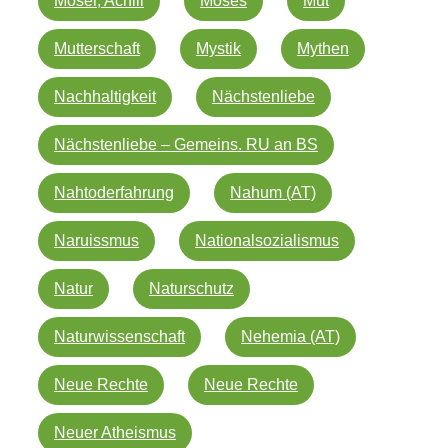
Moser, Achill
Moses
Mut
Mutterschaft
Mystik
Mythen
Nachhaltigkeit
Nächstenliebe
Nächstenliebe – Gemeins. RU an BS
Nahtoderfahrung
Nahum (AT)
Naruissmus
Nationalsozialismus
Natur
Naturschutz
Naturwissenschaft
Nehemia (AT)
Neue Rechte
Neue Rechte
Neuer Atheismus