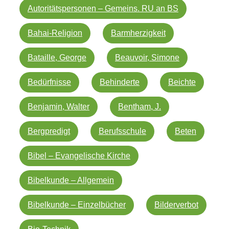
Autoritätspersonen – Gemeins. RU an BS
Bahai-Religion
Barmherzigkeit
Bataille, George
Beauvoir, Simone
Bedürfnisse
Behinderte
Beichte
Benjamin, Walter
Bentham, J.
Bergpredigt
Berufsschule
Beten
Bibel – Evangelische Kirche
Bibelkunde – Allgemein
Bibelkunde – Einzelbücher
Bilderverbot