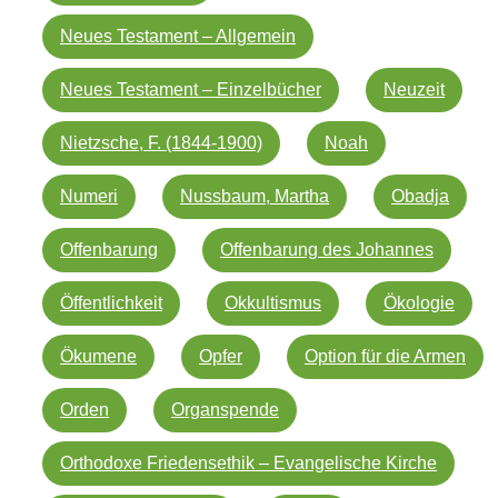
Neues Testament – Allgemein
Neues Testament – Einzelbücher
Neuzeit
Nietzsche, F. (1844-1900)
Noah
Numeri
Nussbaum, Martha
Obadja
Offenbarung
Offenbarung des Johannes
Öffentlichkeit
Okkultismus
Ökologie
Ökumene
Opfer
Option für die Armen
Orden
Organspende
Orthodoxe Friedensethik – Evangelische Kirche