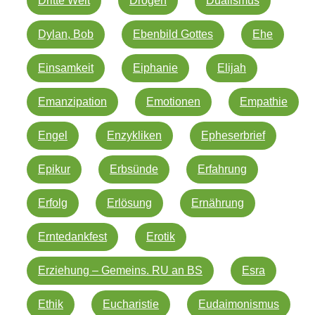
Dritte Welt
Drogen
Dualismus
Dylan, Bob
Ebenbild Gottes
Ehe
Einsamkeit
Eiphanie
Elijah
Emanzipation
Emotionen
Empathie
Engel
Enzykliken
Epheserbrief
Epikur
Erbsünde
Erfahrung
Erfolg
Erlösung
Ernährung
Erntedankfest
Erotik
Erziehung – Gemeins. RU an BS
Esra
Ethik
Eucharistie
Eudaimonismus