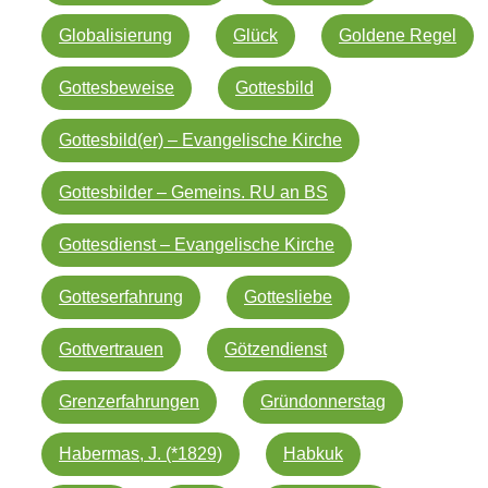
Globalisierung
Glück
Goldene Regel
Gottesbeweise
Gottesbild
Gottesbild(er) – Evangelische Kirche
Gottesbilder – Gemeins. RU an BS
Gottesdienst – Evangelische Kirche
Gotteserfahrung
Gottesliebe
Gottvertrauen
Götzendienst
Grenzerfahrungen
Gründonnerstag
Habermas, J. (*1829)
Habkuk