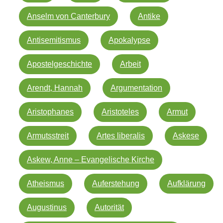
Anselm von Canterbury
Antike
Antisemitismus
Apokalypse
Apostelgeschichte
Arbeit
Arendt, Hannah
Argumentation
Aristophanes
Aristoteles
Armut
Armutsstreit
Artes liberalis
Askese
Askew, Anne – Evangelische Kirche
Atheismus
Auferstehung
Aufklärung
Augustinus
Autorität