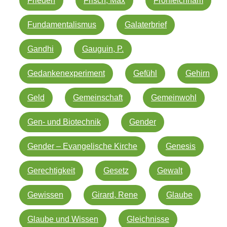
Frieden
Frisch, Max
Fronleichnam
Fundamentalismus
Galaterbrief
Gandhi
Gauguin, P.
Gedankenexperiment
Gefühl
Gehirn
Geld
Gemeinschaft
Gemeinwohl
Gen- und Biotechnik
Gender
Gender – Evangelische Kirche
Genesis
Gerechtigkeit
Gesetz
Gewalt
Gewissen
Girard, Rene
Glaube
Glaube und Wissen
Gleichnisse