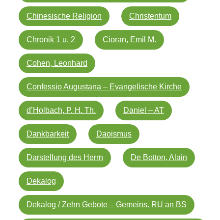
Chinesische Religion
Christentum
Chronik 1 u. 2
Cioran, Emil M.
Cohen, Leonhard
Confessio Augustana – Evangelische Kirche
d’Holbach, P. H. Th.
Daniel – AT
Dankbarkeit
Daoismus
Darstellung des Herrn
De Botton, Alain
Dekalog
Dekalog / Zehn Gebote – Gemeins. RU an BS