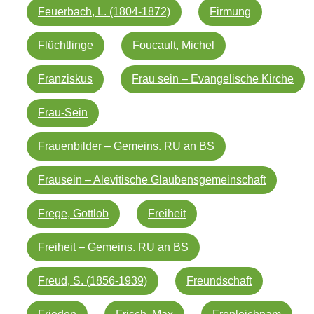
Feuerbach, L. (1804-1872)
Firmung
Flüchtlinge
Foucault, Michel
Franziskus
Frau sein – Evangelische Kirche
Frau-Sein
Frauenbilder – Gemeins. RU an BS
Frausein – Alevitische Glaubensgemeinschaft
Frege, Gottlob
Freiheit
Freiheit – Gemeins. RU an BS
Freud, S. (1856-1939)
Freundschaft