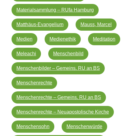
Materialsammlung – RUfa Hamburg
Matthäus-Evangelium
Mauss, Marcel
Medien
Medienethik
Meditation
Meleachi
Menschenbild
Menschenbilder – Gemeins. RU an BS
Menschenrechte
Menschenrechte – Gemeins. RU an BS
Menschenrechte – Neuapostolische Kirche
Menschensohn
Menschenwürde