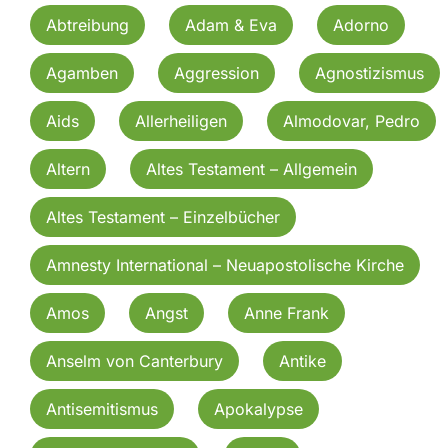
Abtreibung
Adam & Eva
Adorno
Agamben
Aggression
Agnostizismus
Aids
Allerheiligen
Almodovar, Pedro
Altern
Altes Testament – Allgemein
Altes Testament – Einzelbücher
Amnesty International – Neuapostolische Kirche
Amos
Angst
Anne Frank
Anselm von Canterbury
Antike
Antisemitismus
Apokalypse