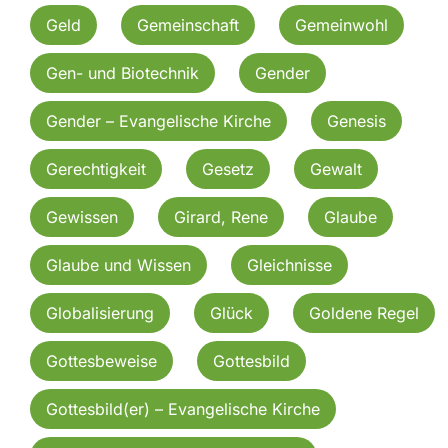
Geld
Gemeinschaft
Gemeinwohl
Gen- und Biotechnik
Gender
Gender – Evangelische Kirche
Genesis
Gerechtigkeit
Gesetz
Gewalt
Gewissen
Girard, Rene
Glaube
Glaube und Wissen
Gleichnisse
Globalisierung
Glück
Goldene Regel
Gottesbeweise
Gottesbild
Gottesbild(er) – Evangelische Kirche