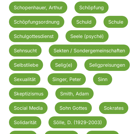
Schopenhauer, Arthur
Schöpfung
Schöpfungsordnung
Schuld
Schule
Schulgottesdienst
Seele (psyché)
Sehnsucht
Sekten / Sondergemeinschaften
Selbstliebe
Selig(e)
Seligpreisungen
Sexualität
Singer, Peter
Sinn
Skeptizismus
Smith, Adam
Social Media
Sohn Gottes
Sokrates
Solidarität
Sölle, D. (1929-2003)