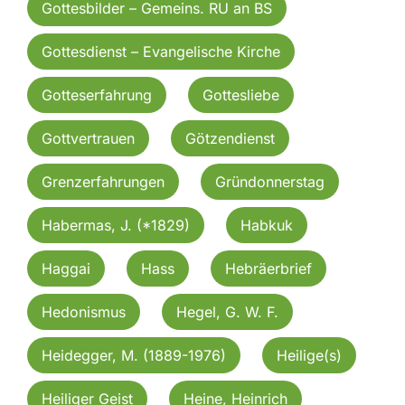
Gottesbilder – Gemeins. RU an BS
Gottesdienst – Evangelische Kirche
Gotteserfahrung
Gottesliebe
Gottvertrauen
Götzendienst
Grenzerfahrungen
Gründonnerstag
Habermas, J. (*1829)
Habkuk
Haggai
Hass
Hebräerbrief
Hedonismus
Hegel, G. W. F.
Heidegger, M. (1889-1976)
Heilige(s)
Heiliger Geist
Heine, Heinrich