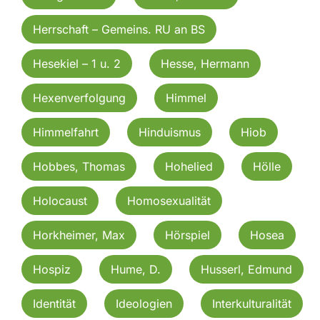
Herrschaft – Gemeins. RU an BS
Hesekiel – 1 u. 2
Hesse, Hermann
Hexenverfolgung
Himmel
Himmelfahrt
Hinduismus
Hiob
Hobbes, Thomas
Hohelied
Hölle
Holocaust
Homosexualität
Horkheimer, Max
Hörspiel
Hosea
Hospiz
Hume, D.
Husserl, Edmund
Identität
Ideologien
Interkulturalität