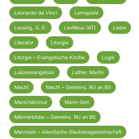
Leonardo da Vinci
Lernspiele
Lessing, G. E.
Levitikus (AT)
Liebe
Literatur
Liturgie
Liturgie – Evangelische Kirche
Logik
Lukasevangelium
Luther, Martin
Macht
Macht – Gemeins. RU an BS
Manichäismus
Mann-Sein
Männerbilder – Gemeins. RU an BS
Mannsein – Alevitische Glaubensgemeinschaft