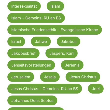
Intersexualität
Islam
Islam – Gemeins. RU an BS
Islamische Friedensethik – Evangelische Kirche
Israel
Jahwe
Jakobus
Jakobusbrief
Jaspers, Karl
Jenseitsvorstellungen
Jeremia
Jerusalem
Jesaja
Jesus Christus
Jesus Christus – Gemeins. RU an BS
Joel
Johannes Duns Scotus