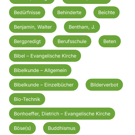
Bedürfnisse
Behinderte
Beichte
Benjamin, Walter
Bentham, J.
Bergpredigt
Berufsschule
Beten
Bibel – Evangelische Kirche
Bibelkunde – Allgemein
Bibelkunde – Einzelbücher
Bilderverbot
Bio-Technik
Bonhoeffer, Dietrich – Evangelische Kirche
Böse(s)
Buddhismus