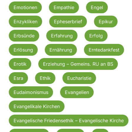
Emotionen
Empathie
Engel
Enzykliken
Epheserbrief
Epikur
Erbsünde
Erfahrung
Erfolg
Erlösung
Ernährung
Erntedankfest
Erotik
Erziehung – Gemeins. RU an BS
Esra
Ethik
Eucharistie
Eudaimonismus
Evangelien
Evangelikale Kirchen
Evangelische Friedensethik – Evangelische Kirche