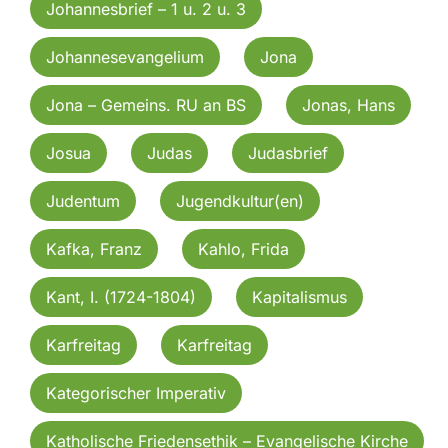
Johannesbrief – 1 u. 2 u. 3
Johannesevangelium
Jona
Jona – Gemeins. RU an BS
Jonas, Hans
Josua
Judas
Judasbrief
Judentum
Jugendkultur(en)
Kafka, Franz
Kahlo, Frida
Kant, I. (1724-1804)
Kapitalismus
Karfreitag
Karfreitag
Kategorischer Imperativ
Katholische Friedensethik – Evangelische Kirche