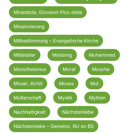
Mirandola, Giovanni Pico della
Missionierung
Mitbestimmung – Evangelische Kirche
Mittelalter
Mobbing
Mohammed
Monotheismus
Moral
Mosche
Moser, Achill
Moses
Mut
Mutterschaft
Mystik
Mythen
Nachhaltigkeit
Nächstenliebe
Nächstenliebe – Gemeins. RU an BS