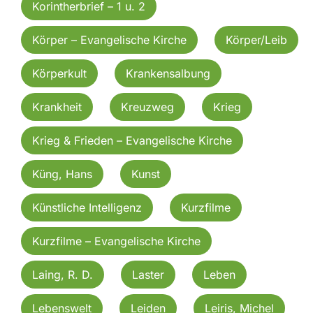
Korintherbrief – 1 u. 2
Körper – Evangelische Kirche
Körper/Leib
Körperkult
Krankensalbung
Krankheit
Kreuzweg
Krieg
Krieg & Frieden – Evangelische Kirche
Küng, Hans
Kunst
Künstliche Intelligenz
Kurzfilme
Kurzfilme – Evangelische Kirche
Laing, R. D.
Laster
Leben
Lebenswelt
Leiden
Leiris, Michel