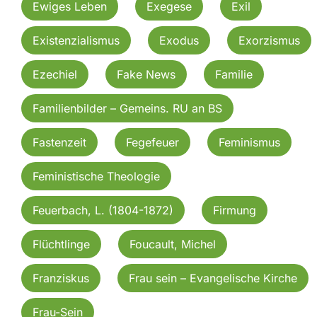
Ewiges Leben
Exegese
Exil
Existenzialismus
Exodus
Exorzismus
Ezechiel
Fake News
Familie
Familienbilder – Gemeins. RU an BS
Fastenzeit
Fegefeuer
Feminismus
Feministische Theologie
Feuerbach, L. (1804-1872)
Firmung
Flüchtlinge
Foucault, Michel
Franziskus
Frau sein – Evangelische Kirche
Frau-Sein