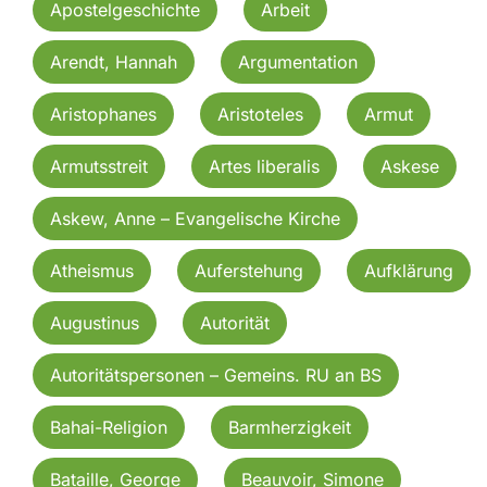
Apostelgeschichte
Arbeit
Arendt, Hannah
Argumentation
Aristophanes
Aristoteles
Armut
Armutsstreit
Artes liberalis
Askese
Askew, Anne – Evangelische Kirche
Atheismus
Auferstehung
Aufklärung
Augustinus
Autorität
Autoritätspersonen – Gemeins. RU an BS
Bahai-Religion
Barmherzigkeit
Bataille, George
Beauvoir, Simone