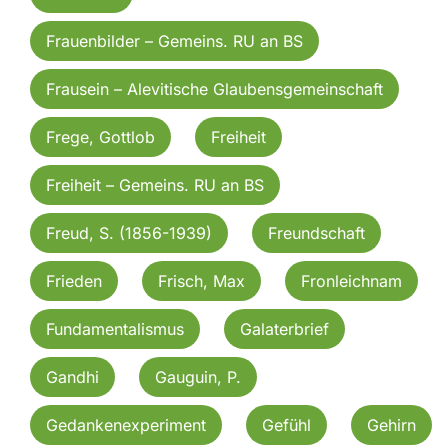
Frauenbilder – Gemeins. RU an BS
Frausein – Alevitische Glaubensgemeinschaft
Frege, Gottlob
Freiheit
Freiheit – Gemeins. RU an BS
Freud, S. (1856-1939)
Freundschaft
Frieden
Frisch, Max
Fronleichnam
Fundamentalismus
Galaterbrief
Gandhi
Gauguin, P.
Gedankenexperiment
Gefühl
Gehirn