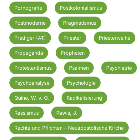
Pornografie
Postkolonialismus
Postmoderne
Pragmatismus
Prediger (AT)
Priester
Priesterweihe
Propaganda
Propheten
Protestantismus
Psalmen
Psychiatrie
Psychoanalyse
Psychologie
Quine, W. v. O.
Radikalisierung
Rassismus
Rawls, J.
Rechte und Pflichten – Neuapostolische Kirche