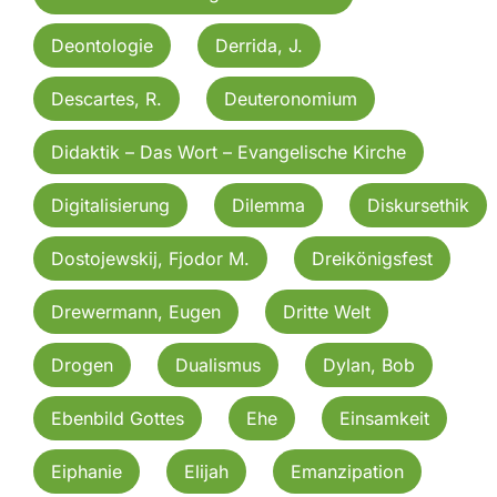
Deontologie
Derrida, J.
Descartes, R.
Deuteronomium
Didaktik – Das Wort – Evangelische Kirche
Digitalisierung
Dilemma
Diskursethik
Dostojewskij, Fjodor M.
Dreikönigsfest
Drewermann, Eugen
Dritte Welt
Drogen
Dualismus
Dylan, Bob
Ebenbild Gottes
Ehe
Einsamkeit
Eiphanie
Elijah
Emanzipation