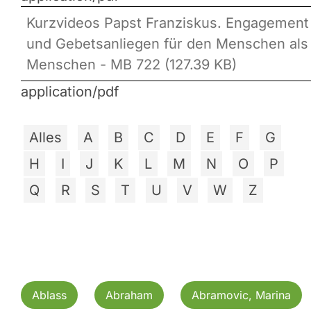
Kurzvideos Papst Franziskus. Engagement
und Gebetsanliegen für den Menschen als
Menschen - MB 722 (127.39 KB)
application/pdf
Alles
A
B
C
D
E
F
G
H
I
J
K
L
M
N
O
P
Q
R
S
T
U
V
W
Z
Ablass
Abraham
Abramovic, Marina