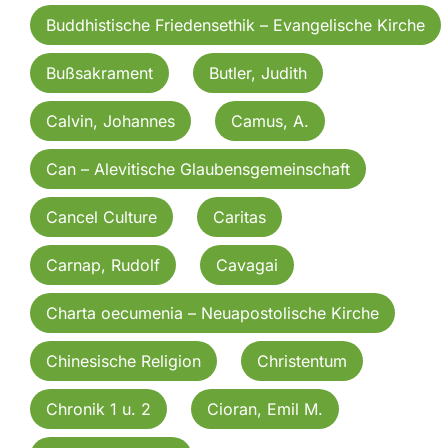
Buddhistische Friedensethik – Evangelische Kirche
Bußsakrament
Butler, Judith
Calvin, Johannes
Camus, A.
Can – Alevitische Glaubensgemeinschaft
Cancel Culture
Caritas
Carnap, Rudolf
Cavagai
Charta oecumenia – Neuapostolische Kirche
Chinesische Religion
Christentum
Chronik 1 u. 2
Cioran, Emil M.