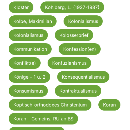
Kloster
Kohlberg, L. (1927-1987)
Kolbe, Maximilian
Kolonialismus
Kolonialismus
Kolosserbrief
Kommunikation
Konfession(en)
Konflikt(e)
Konfuzianismus
Könige – 1 u. 2
Konsequentialismus
Konsumismus
Kontraktualismus
Koptisch-orthodoxes Christentum
Koran
Koran – Gemeins. RU an BS