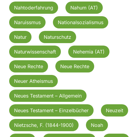
Nahtoderfahrung
Nahum (AT)
Naruissmus
Nationalsozialismus
Natur
Naturschutz
Naturwissenschaft
Nehemia (AT)
Neue Rechte
Neue Rechte
Neuer Atheismus
Neues Testament – Allgemein
Neues Testament – Einzelbücher
Neuzeit
Nietzsche, F. (1844-1900)
Noah