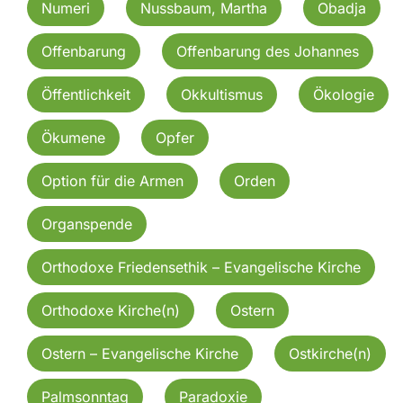
Numeri
Nussbaum, Martha
Obadja
Offenbarung
Offenbarung des Johannes
Öffentlichkeit
Okkultismus
Ökologie
Ökumene
Opfer
Option für die Armen
Orden
Organspende
Orthodoxe Friedensethik – Evangelische Kirche
Orthodoxe Kirche(n)
Ostern
Ostern – Evangelische Kirche
Ostkirche(n)
Palmsonntag
Paradoxie