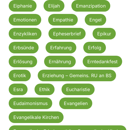
Eiphanie
Elijah
Emanzipation
Emotionen
Empathie
Engel
Enzykliken
Epheserbrief
Epikur
Erbsünde
Erfahrung
Erfolg
Erlösung
Ernährung
Erntedankfest
Erotik
Erziehung – Gemeins. RU an BS
Esra
Ethik
Eucharistie
Eudaimonismus
Evangelien
Evangelikale Kirchen