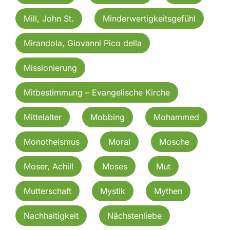
Mill, John St.
Minderwertigkeitsgefühl
Mirandola, Giovanni Pico della
Missionierung
Mitbestimmung – Evangelische Kirche
Mittelalter
Mobbing
Mohammed
Monotheismus
Moral
Mosche
Moser, Achill
Moses
Mut
Mutterschaft
Mystik
Mythen
Nachhaltigkeit
Nächstenliebe