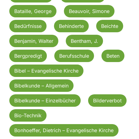
Bataille, George
Beauvoir, Simone
Bedürfnisse
Behinderte
Beichte
Benjamin, Walter
Bentham, J.
Bergpredigt
Berufsschule
Beten
Bibel – Evangelische Kirche
Bibelkunde – Allgemein
Bibelkunde – Einzelbücher
Bilderverbot
Bio-Technik
Bonhoeffer, Dietrich – Evangelische Kirche