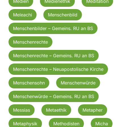
Medien
Medienethik
Meditation
Meleachi
Menschenbild
Menschenbilder – Gemeins. RU an BS
Menschenrechte
Menschenrechte – Gemeins. RU an BS
Menschenrechte – Neuapostolische Kirche
Menschensohn
Menschenwürde
Menschenwürde – Gemeins. RU an BS
Messias
Metaethik
Metapher
Metaphysik
Methodisten
Micha