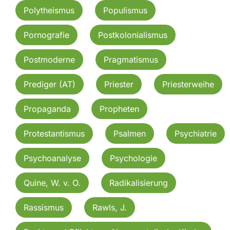
Polytheismus
Populismus
Pornografie
Postkolonialismus
Postmoderne
Pragmatismus
Prediger (AT)
Priester
Priesterweihe
Propaganda
Propheten
Protestantismus
Psalmen
Psychiatrie
Psychoanalyse
Psychologie
Quine, W. v. O.
Radikalisierung
Rassismus
Rawls, J.