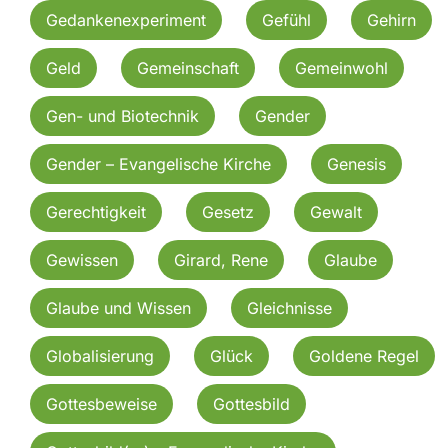
Gedankenexperiment
Gefühl
Gehirn
Geld
Gemeinschaft
Gemeinwohl
Gen- und Biotechnik
Gender
Gender – Evangelische Kirche
Genesis
Gerechtigkeit
Gesetz
Gewalt
Gewissen
Girard, Rene
Glaube
Glaube und Wissen
Gleichnisse
Globalisierung
Glück
Goldene Regel
Gottesbeweise
Gottesbild