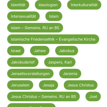
Identität
Ideologien
Interkulturalität
Intersexualität
Islam
Islam – Gemeins. RU an BS
Islamische Friedensethik – Evangelische Kirche
Israel
Jahwe
Jakobus
Jakobusbrief
Jaspers, Karl
Jenseitsvorstellungen
Jeremia
Jerusalem
Jesaja
Jesus Christus
Jesus Christus – Gemeins. RU an BS
Joel