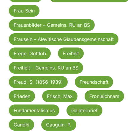
Frau-Sein
Frauenbilder – Gemeins. RU an BS
Frausein – Alevitische Glaubensgemeinschaft
Frege, Gottlob
Freiheit
Freiheit – Gemeins. RU an BS
Freud, S. (1856-1939)
Freundschaft
Frieden
Frisch, Max
Fronleichnam
Fundamentalismus
Galaterbrief
Gandhi
Gauguin, P.