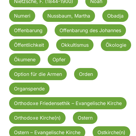
Nietzsche, F. (1844-1900)
Noah
Numeri
Nussbaum, Martha
Obadja
Offenbarung
Offenbarung des Johannes
Öffentlichkeit
Okkultismus
Ökologie
Ökumene
Opfer
Option für die Armen
Orden
Organspende
Orthodoxe Friedensethik – Evangelische Kirche
Orthodoxe Kirche(n)
Ostern
Ostern – Evangelische Kirche
Ostkirche(n)