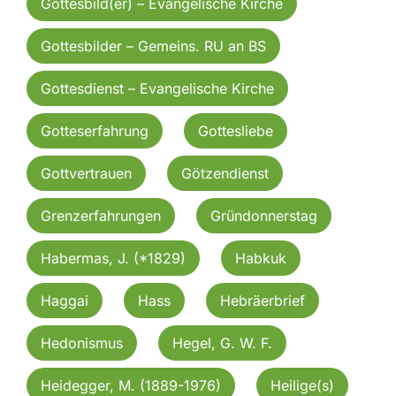
Gottesbild(er) – Evangelische Kirche
Gottesbilder – Gemeins. RU an BS
Gottesdienst – Evangelische Kirche
Gotteserfahrung
Gottesliebe
Gottvertrauen
Götzendienst
Grenzerfahrungen
Gründonnerstag
Habermas, J. (*1829)
Habkuk
Haggai
Hass
Hebräerbrief
Hedonismus
Hegel, G. W. F.
Heidegger, M. (1889-1976)
Heilige(s)