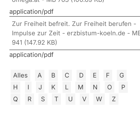
application/pdf
Zur Freiheit befreit. Zur Freiheit berufen -
Impulse zur Zeit - erzbistum-koeln.de - M
941 (147.92 KB)
application/pdf
Alles
A
B
C
D
E
F
G
H
I
J
K
L
M
N
O
P
Q
R
S
T
U
V
W
Z