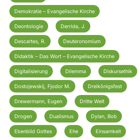
Demokratie – Evangelische Kirche
Deontologie
Derrida, J.
Descartes, R.
Deuteronomium
Didaktik – Das Wort – Evangelische Kirche
Digitalisierung
Dilemma
Diskursethik
Dostojewskij, Fjodor M.
Dreikönigsfest
Drewermann, Eugen
Dritte Welt
Drogen
Dualismus
Dylan, Bob
Ebenbild Gottes
Ehe
Einsamkeit