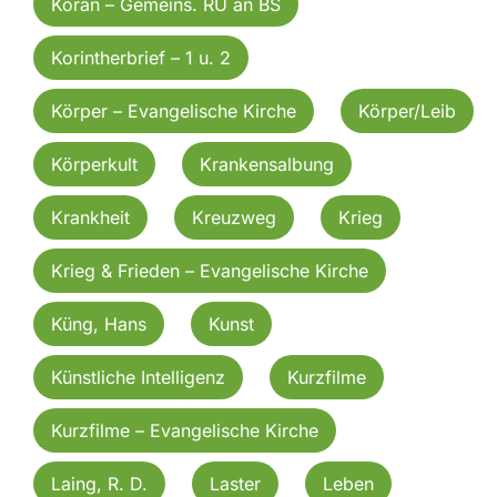
Koran – Gemeins. RU an BS
Korintherbrief – 1 u. 2
Körper – Evangelische Kirche
Körper/Leib
Körperkult
Krankensalbung
Krankheit
Kreuzweg
Krieg
Krieg & Frieden – Evangelische Kirche
Küng, Hans
Kunst
Künstliche Intelligenz
Kurzfilme
Kurzfilme – Evangelische Kirche
Laing, R. D.
Laster
Leben