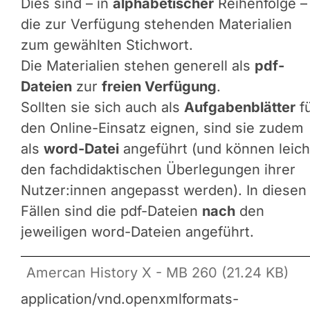
Dies sind – in
alphabetischer
Reihenfolge –
die zur Verfügung stehenden Materialien
zum gewählten Stichwort.
Die Materialien stehen generell als
pdf-
Dateien
zur
freien Verfügung
.
Sollten sie sich auch als
Aufgabenblätter
f
den Online-Einsatz eignen, sind sie zudem
als
word-Datei
angeführt (und können leich
den fachdidaktischen Überlegungen ihrer
Nutzer:innen angepasst werden). In diesen
Fällen sind die pdf-Dateien
nach
den
jeweiligen word-Dateien angeführt.
Amercan History X - MB 260 (21.24 KB)
application/vnd.openxmlformats-