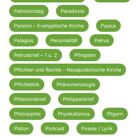
Palmsonntag
Paradoxie
Passion – Evangelische Kirche
Paulus
Pelagius
Personalität
Petrus
Petrusbrief – 1 u. 2
Pfingsten
Pflichten und Rechte – Neuapostolische Kirche
Pflichtethik
Phänomenologie
Philemonbrief
Philipperbrief
Philosophie
Physikalismus
Pilgern
Platon
Podcast
Poesie / Lyrik