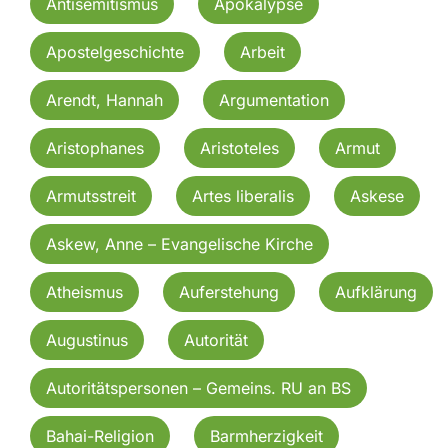
Antisemitismus
Apokalypse
Apostelgeschichte
Arbeit
Arendt, Hannah
Argumentation
Aristophanes
Aristoteles
Armut
Armutsstreit
Artes liberalis
Askese
Askew, Anne – Evangelische Kirche
Atheismus
Auferstehung
Aufklärung
Augustinus
Autorität
Autoritätspersonen – Gemeins. RU an BS
Bahai-Religion
Barmherzigkeit