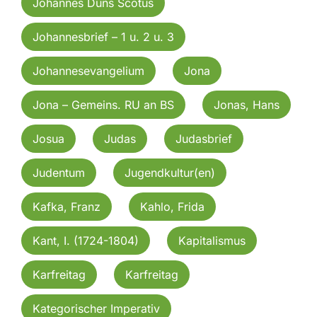
Johannes Duns Scotus
Johannesbrief – 1 u. 2 u. 3
Johannesevangelium
Jona
Jona – Gemeins. RU an BS
Jonas, Hans
Josua
Judas
Judasbrief
Judentum
Jugendkultur(en)
Kafka, Franz
Kahlo, Frida
Kant, I. (1724-1804)
Kapitalismus
Karfreitag
Karfreitag
Kategorischer Imperativ