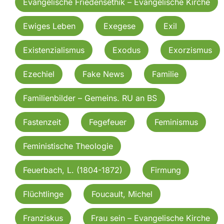
Evangelische Friedensethik – Evangelische Kirche
Ewiges Leben
Exegese
Exil
Existenzialismus
Exodus
Exorzismus
Ezechiel
Fake News
Familie
Familienbilder – Gemeins. RU an BS
Fastenzeit
Fegefeuer
Feminismus
Feministische Theologie
Feuerbach, L. (1804-1872)
Firmung
Flüchtlinge
Foucault, Michel
Franziskus
Frau sein – Evangelische Kirche