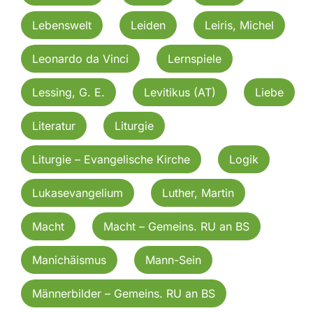
Lebenswelt
Leiden
Leiris, Michel
Leonardo da Vinci
Lernspiele
Lessing, G. E.
Levitikus (AT)
Liebe
Literatur
Liturgie
Liturgie – Evangelische Kirche
Logik
Lukasevangelium
Luther, Martin
Macht
Macht – Gemeins. RU an BS
Manichäismus
Mann-Sein
Männerbilder – Gemeins. RU an BS