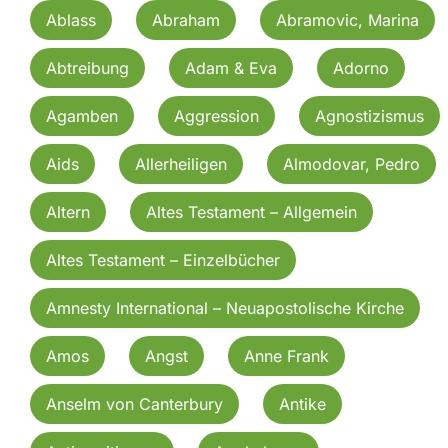
Ablass
Abraham
Abramovic, Marina
Abtreibung
Adam & Eva
Adorno
Agamben
Aggression
Agnostizismus
Aids
Allerheiligen
Almodovar, Pedro
Altern
Altes Testament – Allgemein
Altes Testament – Einzelbücher
Amnesty International – Neuapostolische Kirche
Amos
Angst
Anne Frank
Anselm von Canterbury
Antike