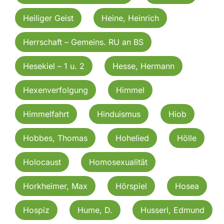
Heiliger Geist
Heine, Heinrich
Herrschaft – Gemeins. RU an BS
Hesekiel – 1 u. 2
Hesse, Hermann
Hexenverfolgung
Himmel
Himmelfahrt
Hinduismus
Hiob
Hobbes, Thomas
Hohelied
Hölle
Holocaust
Homosexualität
Horkheimer, Max
Hörspiel
Hosea
Hospiz
Hume, D.
Husserl, Edmund