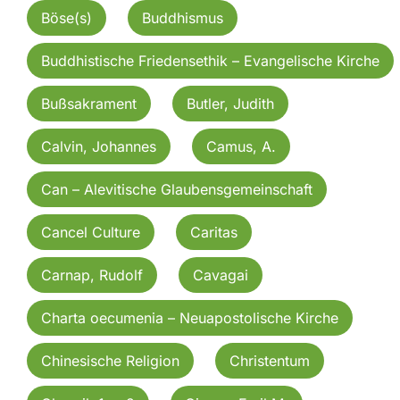
Böse(s)
Buddhismus
Buddhistische Friedensethik – Evangelische Kirche
Bußsakrament
Butler, Judith
Calvin, Johannes
Camus, A.
Can – Alevitische Glaubensgemeinschaft
Cancel Culture
Caritas
Carnap, Rudolf
Cavagai
Charta oecumenia – Neuapostolische Kirche
Chinesische Religion
Christentum