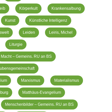
eib
Körperkult
Krankensalbung
Kunst
Künstliche Intelligenz
swelt
Leiden
Leiris, Michel
Liturgie
Macht – Gemeins. RU an BS
aubensgemeinschaft
lium
Marxismus
Materialismus
mburg
Matthäus-Evangelium
Menschenbilder – Gemeins. RU an BS