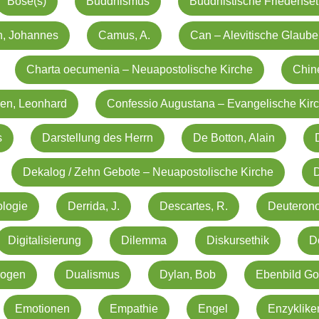
Böse(s)
Buddhismus
Buddhistische Friedenset
n, Johannes
Camus, A.
Can – Alevitische Glaub
Charta oecumenia – Neuapostolische Kirche
Chin
en, Leonhard
Confessio Augustana – Evangelische Kir
s
Darstellung des Herrn
De Botton, Alain
Dekalog / Zehn Gebote – Neuapostolische Kirche
logie
Derrida, J.
Descartes, R.
Deuteron
Digitalisierung
Dilemma
Diskursethik
D
rogen
Dualismus
Dylan, Bob
Ebenbild Go
Emotionen
Empathie
Engel
Enzyklike