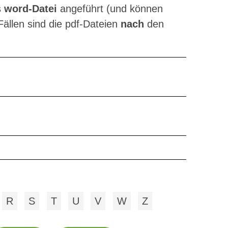
s
word-Datei
angeführt (und können
Fällen sind die pdf-Dateien
nach
den
R
S
T
U
V
W
Z