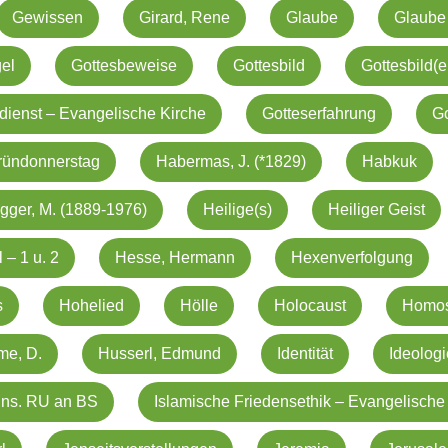
Gewissen
Girard, Rene
Glaube
Glaube
el
Gottesbeweise
Gottesbild
Gottesbild(e
dienst – Evangelische Kirche
Gotteserfahrung
Go
ründonnerstag
Habermas, J. (*1829)
Habkuk
gger, M. (1889-1976)
Heilige(s)
Heiliger Geist
 – 1 u. 2
Hesse, Hermann
Hexenverfolgung
s
Hohelied
Hölle
Holocaust
Homos
me, D.
Husserl, Edmund
Identität
Ideolog
ins. RU an BS
Islamische Friedensethik – Evangelische