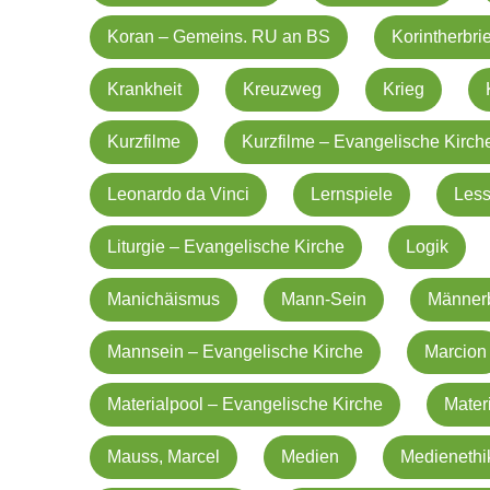
Koran – Gemeins. RU an BS
Korintherbrie
Krankheit
Kreuzweg
Krieg
Kurzfilme
Kurzfilme – Evangelische Kirch
Leonardo da Vinci
Lernspiele
Less
Liturgie – Evangelische Kirche
Logik
Manichäismus
Mann-Sein
Männerb
Mannsein – Evangelische Kirche
Marcion
Materialpool – Evangelische Kirche
Mater
Mauss, Marcel
Medien
Medienethi