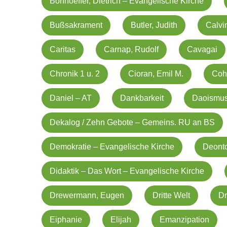
Bonhoeffer, Dietrich – Evangelische Kirche
Bußsakrament
Butler, Judith
Calvi
Caritas
Carnap, Rudolf
Cavagai
Chronik 1 u. 2
Cioran, Emil M.
Coh
Daniel – AT
Dankbarkeit
Daoismu
Dekalog / Zehn Gebote – Gemeins. RU an BS
Demokratie – Evangelische Kirche
Deonto
Didaktik – Das Wort – Evangelische Kirche
Drewermann, Eugen
Dritte Welt
D
Eiphanie
Elijah
Emanzipation