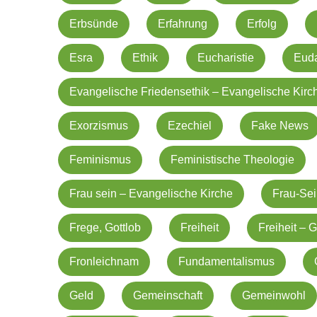
Erbsünde
Erfahrung
Erfolg
Esra
Ethik
Eucharistie
Eud
Evangelische Friedensethik – Evangelische Kirc
Exorzismus
Ezechiel
Fake News
Feminismus
Feministische Theologie
Frau sein – Evangelische Kirche
Frau-Se
Frege, Gottlob
Freiheit
Freiheit –
Fronleichnam
Fundamentalismus
Geld
Gemeinschaft
Gemeinwohl