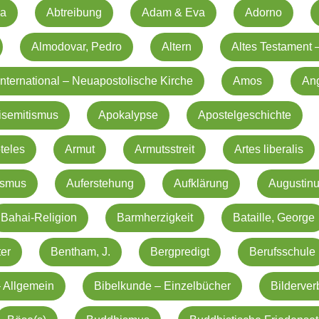
na
Abtreibung
Adam & Eva
Adorno
Almodovar, Pedro
Altern
Altes Testament 
nternational – Neuapostolische Kirche
Amos
An
isemitismus
Apokalypse
Apostelgeschichte
oteles
Armut
Armutsstreit
Artes liberalis
ismus
Auferstehung
Aufklärung
Augustin
Bahai-Religion
Barmherzigkeit
Bataille, George
er
Bentham, J.
Bergpredigt
Berufsschule
 Allgemein
Bibelkunde – Einzelbücher
Bilderver