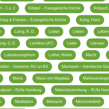
f – 1 u. 2
Körper – Evangelische Kirche
Körper/L
Krieg & Frieden – Evangelische Kirche
Küng, Hans
e
Laing, R. D.
Laster
Leben
Leben
ing, G. E.
Levitikus (AT)
Liebe
Literatur
Lukasevangelium
Luther, Martin
Macht
ilder – Gemeins. RU an BS
Mannsein – Alevitische Gl
Maria
Maria von Magdala
Markusevange
ialpool – RUfa Hamburg
Materialsammlung – RUfa Ha
k
Meditation
Meleachi
Menschenbild