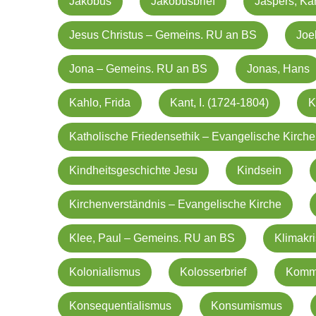
Jakobus
Jakobusbrief
Jaspers, Kar
Jesus Christus – Gemeins. RU an BS
Joe
Jona – Gemeins. RU an BS
Jonas, Hans
Kahlo, Frida
Kant, I. (1724-1804)
K
Katholische Friedensethik – Evangelische Kirche
Kindheitsgeschichte Jesu
Kindsein
Kirchenverständnis – Evangelische Kirche
Klee, Paul – Gemeins. RU an BS
Klimakr
Kolonialismus
Kolosserbrief
Kommu
Konsequentialismus
Konsumismus