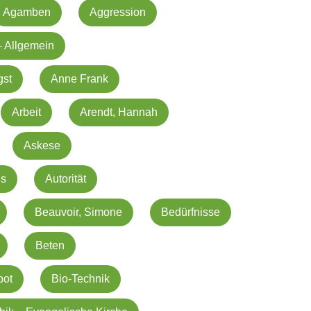
Agamben
Aggression
– Allgemein
gst
Anne Frank
Arbeit
Arendt, Hannah
Askese
us
Autorität
Beauvoir, Simone
Bedürfnisse
Beten
bot
Bio-Technik