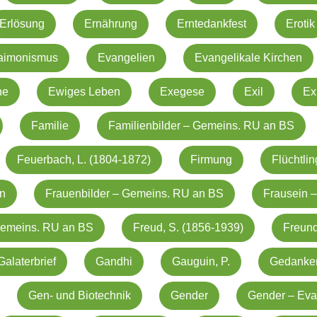
Erlösung
Ernährung
Erntedankfest
Erotik
aimonismus
Evangelien
Evangelikale Kirchen
he
Ewiges Leben
Exegese
Exil
Ex
Familie
Familienbilder – Gemeins. RU an BS
Feuerbach, L. (1804-1872)
Firmung
Flüchtli
in
Frauenbilder – Gemeins. RU an BS
Frausein –
 Gemeins. RU an BS
Freud, S. (1856-1939)
Freund
Galaterbrief
Gandhi
Gauguin, P.
Gedanke
Gen- und Biotechnik
Gender
Gender – Eva