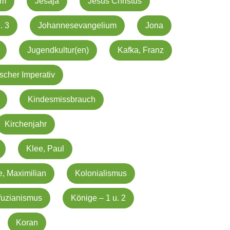
em
Jesaja
Jesus Christus
. 3
Johannesevangelium
Jona
Jugendkultur(en)
Kafka, Franz
scher Imperativ
Kindesmissbrauch
Kirchenjahr
Klee, Paul
e, Maximilian
Kolonialismus
fuzianismus
Könige – 1 u. 2
Koran