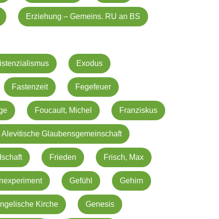
Erziehung – Gemeins. RU an BS
istenzialismus
Exodus
Fastenzeit
Fegefeuer
nge
Foucault, Michel
Franziskus
 Alevitische Glaubensgemeinschaft
schaft
Frieden
Frisch, Max
nexperiment
Gefühl
Gehirn
ngelische Kirche
Genesis