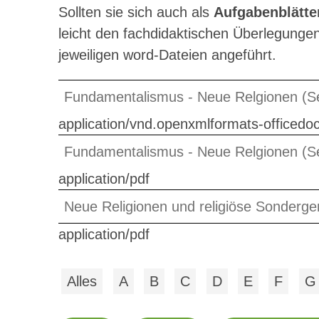
Sollten sie sich auch als
Aufgabenblätte
leicht den fachdidaktischen Überlegungen
jeweiligen word-Dateien angeführt.
Fundamentalismus - Neue Relgionen (S
application/vnd.openxmlformats-office
Fundamentalismus - Neue Relgionen (S
application/pdf
Neue Religionen und religiöse Sonderg
application/pdf
Alles
A
B
C
D
E
F
G