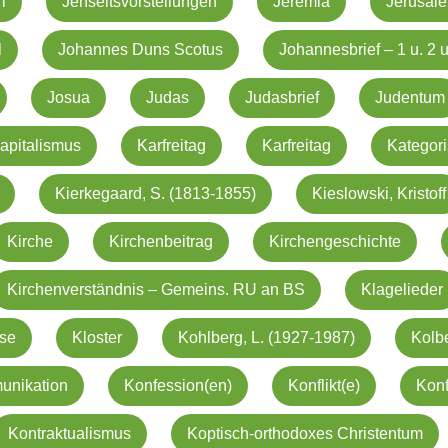
l
Jenseitsvorstellungen
Jeremia
Jerusal
l
Johannes Duns Scotus
Johannesbrief – 1 u. 2 u
Josua
Judas
Judasbrief
Judentum
apitalismus
Karfreitag
Karfreitag
Kategori
Kierkegaard, S. (1813-1855)
Kieslowski, Kristoff
Kirche
Kirchenbeitrag
Kirchengeschichte
Kirchenverständnis – Gemeins. RU an BS
Klagelieder
ise
Kloster
Kohlberg, L. (1927-1987)
Kolb
nikation
Konfession(en)
Konflikt(e)
Kon
Kontraktualismus
Koptisch-orthodoxes Christentum