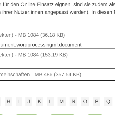
r
für den Online-Einsatz eignen, sind sie zudem al
 ihrer Nutzer:innen angepasst werden). In diesen 
ekten) - MB 1084 (36.18 KB)
document.wordprocessingml.document
ekten) - MB 1084 (153.19 KB)
emeinschaften - MB 486 (357.54 KB)
H
I
J
K
L
M
N
O
P
Q