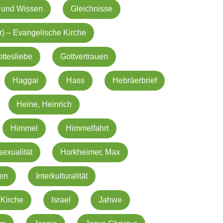
 und Wissen
Gleichnisse
r) – Evangelische Kirche
ttesliebe
Gottvertrauen
Haggai
Hass
Hebräerbrief
Heine, Heinrich
Himmel
Himmelfahrt
exualität
Horkheimer, Max
ien
Interkulturalität
 Kirche
Israel
Jahwe