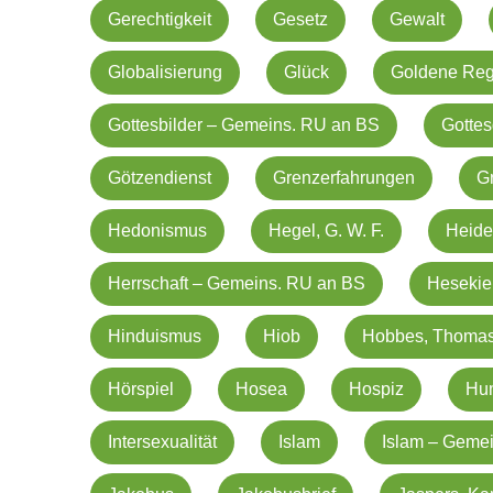
Gerechtigkeit
Gesetz
Gewalt
Globalisierung
Glück
Goldene Reg
Gottesbilder – Gemeins. RU an BS
Gottes
Götzendienst
Grenzerfahrungen
G
Hedonismus
Hegel, G. W. F.
Heide
Herrschaft – Gemeins. RU an BS
Hesekiel
Hinduismus
Hiob
Hobbes, Thoma
Hörspiel
Hosea
Hospiz
Hu
Intersexualität
Islam
Islam – Geme