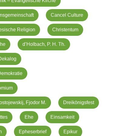
hik – Evangelische Kirche
ensgemeinschaft
Cancel Culture
esische Religion
Christentum
che
d’Holbach, P. H. Th.
Dekalog
Demokratie
omium
ostojewskij, Fjodor M.
Dreikönigsfest
ttes
Ehe
Einsamkeit
n
Epheserbrief
Epikur