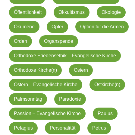
Öffentlichkeit
Okkultismus
Ökologie
Ökumene
Opfer
Option für die Armen
Orden
Organspende
Orthodoxe Friedensethik – Evangelische Kirche
Orthodoxe Kirche(n)
Ostern
Ostern – Evangelische Kirche
Ostkirche(n)
Palmsonntag
Paradoxie
Passion – Evangelische Kirche
Paulus
Pelagius
Personalität
Petrus