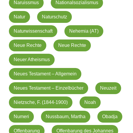
Naruissmus
Nationalsozialismus
Natur
Naturschutz
Naturwissenschaft
Nehemia (AT)
Neue Rechte
Neue Rechte
Neuer Atheismus
Neues Testament – Allgemein
Neues Testament – Einzelbücher
Neuzeit
Nietzsche, F. (1844-1900)
Noah
Numeri
Nussbaum, Martha
Obadja
Offenbarung
Offenbarung des Johannes