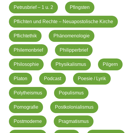
Petrusbrief – 1 u. 2
Pfingsten
Pflichten und Rechte – Neuapostolische Kirche
Pflichtethik
Phänomenologie
Philemonbrief
Philipperbrief
Philosophie
Physikalismus
Pilgern
Platon
Podcast
Poesie / Lyrik
Polytheismus
Populismus
Pornografie
Postkolonialismus
Postmoderne
Pragmatismus