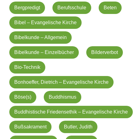
Bergpredigt
Berufsschule
Beten
Bibel – Evangelische Kirche
Bibelkunde – Allgemein
Bibelkunde – Einzelbücher
Bilderverbot
Bio-Technik
Bonhoeffer, Dietrich – Evangelische Kirche
Böse(s)
Buddhismus
Buddhistische Friedensethik – Evangelische Kirche
Bußsakrament
Butler, Judith