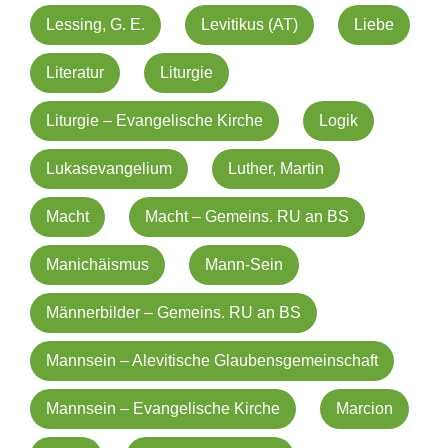
Lessing, G. E.
Levitikus (AT)
Liebe
Literatur
Liturgie
Liturgie – Evangelische Kirche
Logik
Lukasevangelium
Luther, Martin
Macht
Macht – Gemeins. RU an BS
Manichäismus
Mann-Sein
Männerbilder – Gemeins. RU an BS
Mannsein – Alevitische Glaubensgemeinschaft
Mannsein – Evangelische Kirche
Marcion