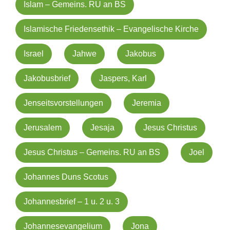
Islam – Gemeins. RU an BS
Islamische Friedensethik – Evangelische Kirche
Israel
Jahwe
Jakobus
Jakobusbrief
Jaspers, Karl
Jenseitsvorstellungen
Jeremia
Jerusalem
Jesaja
Jesus Christus
Jesus Christus – Gemeins. RU an BS
Joel
Johannes Duns Scotus
Johannesbrief – 1 u. 2 u. 3
Johannesevangelium
Jona