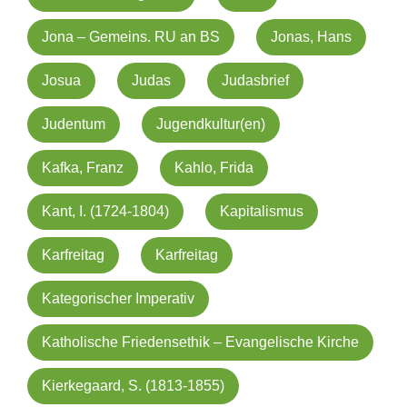
Jona – Gemeins. RU an BS
Jonas, Hans
Josua
Judas
Judasbrief
Judentum
Jugendkultur(en)
Kafka, Franz
Kahlo, Frida
Kant, I. (1724-1804)
Kapitalismus
Karfreitag
Karfreitag
Kategorischer Imperativ
Katholische Friedensethik – Evangelische Kirche
Kierkegaard, S. (1813-1855)