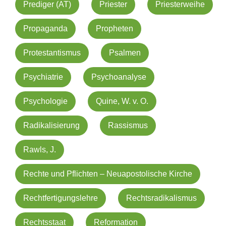
Prediger (AT)
Priester
Priesterweihe
Propaganda
Propheten
Protestantismus
Psalmen
Psychiatrie
Psychoanalyse
Psychologie
Quine, W. v. O.
Radikalisierung
Rassismus
Rawls, J.
Rechte und Pflichten – Neuapostolische Kirche
Rechtfertigungslehre
Rechtsradikalismus
Rechtsstaat
Reformation