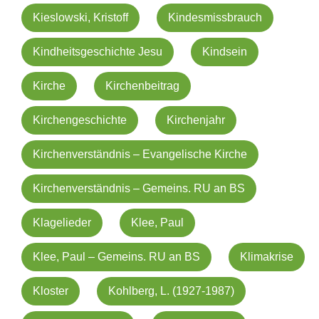
Kieslowski, Kristoff
Kindesmissbrauch
Kindheitsgeschichte Jesu
Kindsein
Kirche
Kirchenbeitrag
Kirchengeschichte
Kirchenjahr
Kirchenverständnis – Evangelische Kirche
Kirchenverständnis – Gemeins. RU an BS
Klagelieder
Klee, Paul
Klee, Paul – Gemeins. RU an BS
Klimakrise
Kloster
Kohlberg, L. (1927-1987)