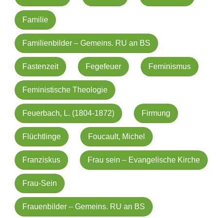
Familie
Familienbilder – Gemeins. RU an BS
Fastenzeit
Fegefeuer
Feminismus
Feministische Theologie
Feuerbach, L. (1804-1872)
Firmung
Flüchtlinge
Foucault, Michel
Franziskus
Frau sein – Evangelische Kirche
Frau-Sein
Frauenbilder – Gemeins. RU an BS