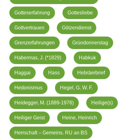
Gotteserfahrung
Gottesliebe
Gottvertrauen
Götzendienst
Grenzerfahrungen
Gründonnerstag
Habermas, J. (*1829)
Habkuk
Haggai
Hass
Hebräerbrief
Hedonismus
Hegel, G. W. F.
Heidegger, M. (1889-1976)
Heilige(s)
Heiliger Geist
Heine, Heinrich
Herrschaft – Gemeins. RU an BS