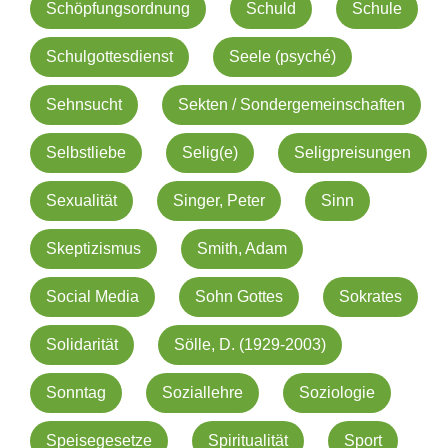
Schöpfungsordnung
Schuld
Schule
Schulgottesdienst
Seele (psyché)
Sehnsucht
Sekten / Sondergemeinschaften
Selbstliebe
Selig(e)
Seligpreisungen
Sexualität
Singer, Peter
Sinn
Skeptizismus
Smith, Adam
Social Media
Sohn Gottes
Sokrates
Solidarität
Sölle, D. (1929-2003)
Sonntag
Soziallehre
Soziologie
Speisegesetze
Spiritualität
Sport