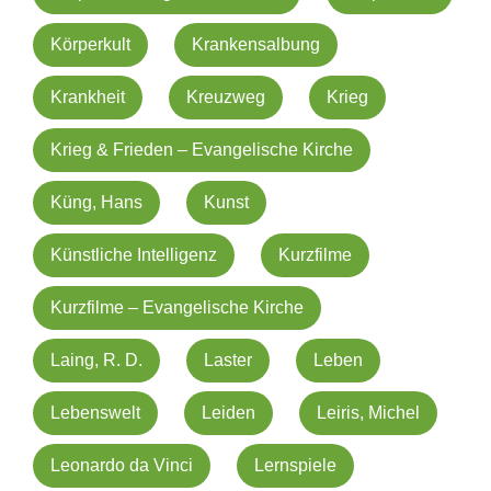
Körperkult
Krankensalbung
Krankheit
Kreuzweg
Krieg
Krieg & Frieden – Evangelische Kirche
Küng, Hans
Kunst
Künstliche Intelligenz
Kurzfilme
Kurzfilme – Evangelische Kirche
Laing, R. D.
Laster
Leben
Lebenswelt
Leiden
Leiris, Michel
Leonardo da Vinci
Lernspiele