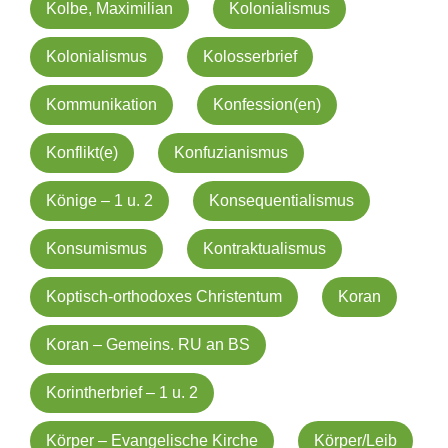
Kolbe, Maximilian
Kolonialismus
Kolonialismus
Kolosserbrief
Kommunikation
Konfession(en)
Konflikt(e)
Konfuzianismus
Könige – 1 u. 2
Konsequentialismus
Konsumismus
Kontraktualismus
Koptisch-orthodoxes Christentum
Koran
Koran – Gemeins. RU an BS
Korintherbrief – 1 u. 2
Körper – Evangelische Kirche
Körper/Leib