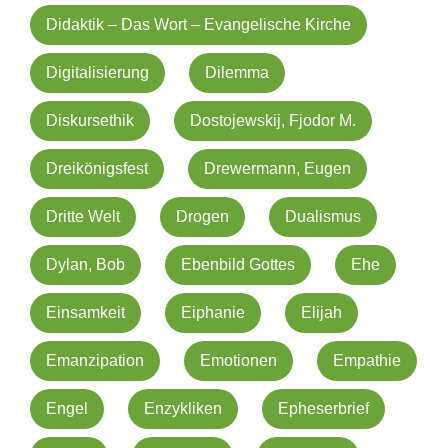
Didaktik – Das Wort – Evangelische Kirche
Digitalisierung
Dilemma
Diskursethik
Dostojewskij, Fjodor M.
Dreikönigsfest
Drewermann, Eugen
Dritte Welt
Drogen
Dualismus
Dylan, Bob
Ebenbild Gottes
Ehe
Einsamkeit
Eiphanie
Elijah
Emanzipation
Emotionen
Empathie
Engel
Enzykliken
Epheserbrief