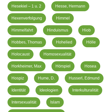
Hesekiel – 1 u. 2
Hesse, Hermann
Hexenverfolgung
Himmel
Himmelfahrt
Hinduismus
Hiob
Hobbes, Thomas
Hohelied
Hölle
Holocaust
Homosexualität
Horkheimer, Max
Hörspiel
Hosea
Hospiz
Hume, D.
Husserl, Edmund
Identität
Ideologien
Interkulturalität
Intersexualität
Islam