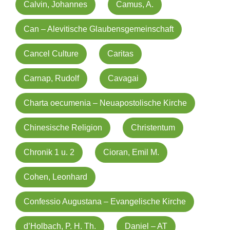
Calvin, Johannes
Camus, A.
Can – Alevitische Glaubensgemeinschaft
Cancel Culture
Caritas
Carnap, Rudolf
Cavagai
Charta oecumenia – Neuapostolische Kirche
Chinesische Religion
Christentum
Chronik 1 u. 2
Cioran, Emil M.
Cohen, Leonhard
Confessio Augustana – Evangelische Kirche
d’Holbach, P. H. Th.
Daniel – AT