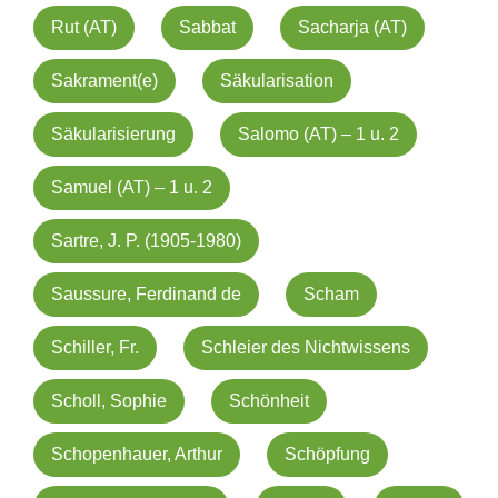
Rut (AT)
Sabbat
Sacharja (AT)
Sakrament(e)
Säkularisation
Säkularisierung
Salomo (AT) – 1 u. 2
Samuel (AT) – 1 u. 2
Sartre, J. P. (1905-1980)
Saussure, Ferdinand de
Scham
Schiller, Fr.
Schleier des Nichtwissens
Scholl, Sophie
Schönheit
Schopenhauer, Arthur
Schöpfung