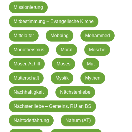
Missionierung
Mitbestimmung – Evangelische Kirche
Mittelalter
Mobbing
Mohammed
Monotheismus
Moral
Mosche
Moser, Achill
Moses
Mut
Mutterschaft
Mystik
Mythen
Nachhaltigkeit
Nächstenliebe
Nächstenliebe – Gemeins. RU an BS
Nahtoderfahrung
Nahum (AT)