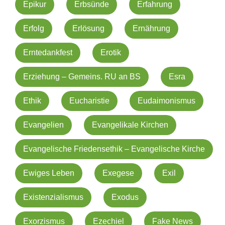
Epikur
Erbsünde
Erfahrung
Erfolg
Erlösung
Ernährung
Erntedankfest
Erotik
Erziehung – Gemeins. RU an BS
Esra
Ethik
Eucharistie
Eudaimonismus
Evangelien
Evangelikale Kirchen
Evangelische Friedensethik – Evangelische Kirche
Ewiges Leben
Exegese
Exil
Existenzialismus
Exodus
Exorzismus
Ezechiel
Fake News