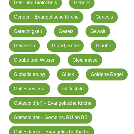
Gen- und Biotechnik
Gender
Gender – Evangelische Kirche
Genesis
Gerechtigkeit
Gesetz
Gewalt
Gewissen
Girard, Rene
Glaube
Glaube und Wissen
Gleichnisse
Globalisierung
Glück
Goldene Regel
Gottesbeweise
Gottesbild
Gottesbild(er) – Evangelische Kirche
Gottesbilder – Gemeins. RU an BS
Gottesdienst – Evangelische Kirche