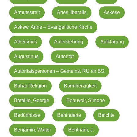
Armutsstreit
Artes liberalis
Askese
Askew, Anne – Evangelische Kirche
Atheismus
Auferstehung
Aufklärung
Augustinus
Autorität
Autoritätspersonen – Gemeins. RU an BS
Bahai-Religion
Barmherzigkeit
Bataille, George
Beauvoir, Simone
Bedürfnisse
Behinderte
Beichte
Benjamin, Walter
Bentham, J.