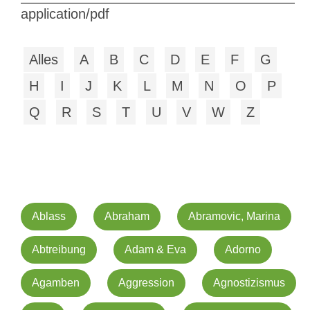
application/pdf
Alles
A
B
C
D
E
F
G
H
I
J
K
L
M
N
O
P
Q
R
S
T
U
V
W
Z
Ablass
Abraham
Abramovic, Marina
Abtreibung
Adam & Eva
Adorno
Agamben
Aggression
Agnostizismus