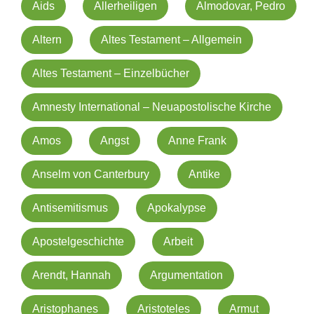
Aids
Allerheiligen
Almodovar, Pedro
Altern
Altes Testament – Allgemein
Altes Testament – Einzelbücher
Amnesty International – Neuapostolische Kirche
Amos
Angst
Anne Frank
Anselm von Canterbury
Antike
Antisemitismus
Apokalypse
Apostelgeschichte
Arbeit
Arendt, Hannah
Argumentation
Aristophanes
Aristoteles
Armut