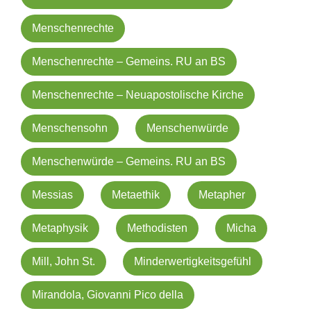
Menschenrechte
Menschenrechte – Gemeins. RU an BS
Menschenrechte – Neuapostolische Kirche
Menschensohn
Menschenwürde
Menschenwürde – Gemeins. RU an BS
Messias
Metaethik
Metapher
Metaphysik
Methodisten
Micha
Mill, John St.
Minderwertigkeitsgefühl
Mirandola, Giovanni Pico della