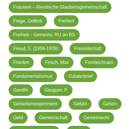
Frausein – Alevitische Glaubensgemeinschaft
Frege, Gottlob
Freiheit
Freiheit – Gemeins. RU an BS
Freud, S. (1856-1939)
Freundschaft
Frieden
Frisch, Max
Fronleichnam
Fundamentalismus
Galaterbrief
Gandhi
Gauguin, P.
Gedankenexperiment
Gefühl
Gehirn
Geld
Gemeinschaft
Gemeinwohl