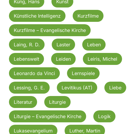
Küng, Hans
Kunst
Künstliche Intelligenz
Kurzfilme
Kurzfilme – Evangelische Kirche
Laing, R. D.
Laster
Leben
Lebenswelt
Leiden
Leiris, Michel
Leonardo da Vinci
Lernspiele
Lessing, G. E.
Levitikus (AT)
Liebe
Literatur
Liturgie
Liturgie – Evangelische Kirche
Logik
Lukasevangelium
Luther, Martin