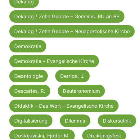
Dekalog
Dekalog / Zehn Gebote – Gemeins. RU an BS
Dekalog / Zehn Gebote – Neuapostolische Kirche
Demokratie
Demokratie – Evangelische Kirche
Deontologie
Derrida, J.
Descartes, R.
Deuteronomium
Didaktik – Das Wort – Evangelische Kirche
Digitalisierung
Dilemma
Diskursethik
Dostojewskij, Fjodor M.
Dreikönigsfest