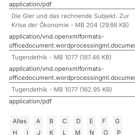
application/pdf
Die Gier und das rechnende Subjekt. Zur
Krise der Ökonomie - MB 204 (29.66 KB)
application/vnd.openxmlformats-
officedocument.wordprocessingml.docume
Tugendethik - MB 1077 (187.46 KB)
application/vnd.openxmlformats-
officedocument.wordprocessingml.docume
Tugendethik - MB 1077 (162.95 KB)
application/pdf
Alles
A
B
C
D
E
F
G
H
I
J
K
L
M
N
O
P