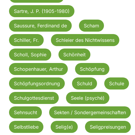
Sartre, J. P. (1905-1980)
Saussure, Ferdinand de
Scham
Schiller, Fr.
Schleier des Nichtwissens
Scholl, Sophie
Schönheit
Schopenhauer, Arthur
Schöpfung
Schöpfungsordnung
Schuld
Schule
Schulgottesdienst
Seele (psyché)
Sehnsucht
Sekten / Sondergemeinschaften
Selbstliebe
Selig(e)
Seligpreisungen