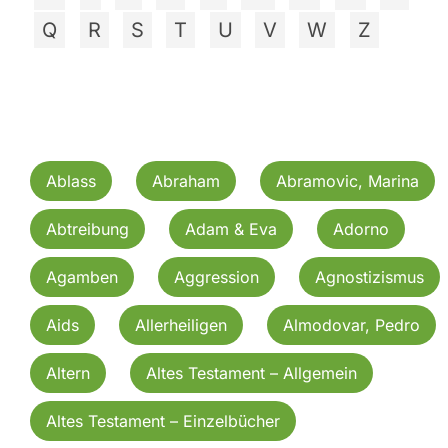
Q
R
S
T
U
V
W
Z
Ablass
Abraham
Abramovic, Marina
Abtreibung
Adam & Eva
Adorno
Agamben
Aggression
Agnostizismus
Aids
Allerheiligen
Almodovar, Pedro
Altern
Altes Testament – Allgemein
Altes Testament – Einzelbücher