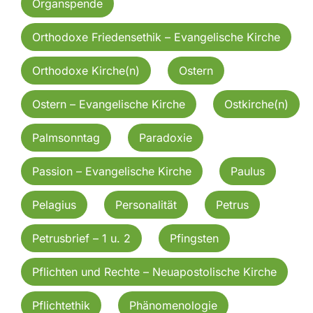
Organspende
Orthodoxe Friedensethik – Evangelische Kirche
Orthodoxe Kirche(n)
Ostern
Ostern – Evangelische Kirche
Ostkirche(n)
Palmsonntag
Paradoxie
Passion – Evangelische Kirche
Paulus
Pelagius
Personalität
Petrus
Petrusbrief – 1 u. 2
Pfingsten
Pflichten und Rechte – Neuapostolische Kirche
Pflichtethik
Phänomenologie