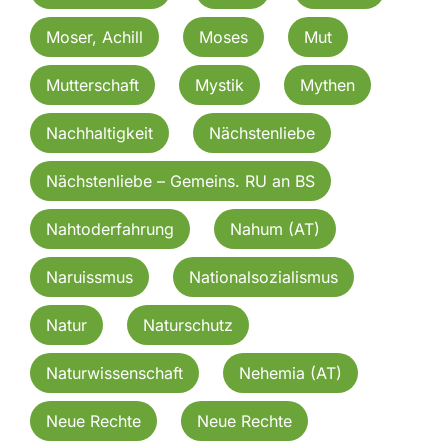
Moser, Achill
Moses
Mut
Mutterschaft
Mystik
Mythen
Nachhaltigkeit
Nächstenliebe
Nächstenliebe – Gemeins. RU an BS
Nahtoderfahrung
Nahum (AT)
Naruissmus
Nationalsozialismus
Natur
Naturschutz
Naturwissenschaft
Nehemia (AT)
Neue Rechte
Neue Rechte