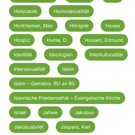
Holocaust
Homosexualität
Horkheimer, Max
Hörspiel
Hosea
Hospiz
Hume, D.
Husserl, Edmund
Identität
Ideologien
Interkulturalität
Intersexualität
Islam
Islam – Gemeins. RU an BS
Islamische Friedensethik – Evangelische Kirche
Israel
Jahwe
Jakobus
Jakobusbrief
Jaspers, Karl