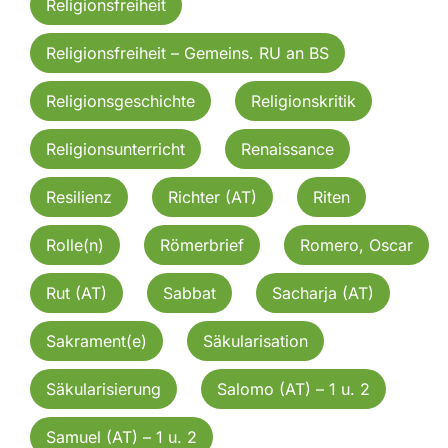
Religionsfreiheit
Religionsfreiheit – Gemeins. RU an BS
Religionsgeschichte
Religionskritik
Religionsunterricht
Renaissance
Resilienz
Richter (AT)
Riten
Rolle(n)
Römerbrief
Romero, Oscar
Rut (AT)
Sabbat
Sacharja (AT)
Sakrament(e)
Säkularisation
Säkularisierung
Salomo (AT) – 1 u. 2
Samuel (AT) – 1 u. 2