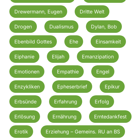
Drewermann, Eugen
Dritte Welt
Drogen
Dualismus
Dylan, Bob
Ebenbild Gottes
Ehe
Einsamkeit
Eiphanie
Elijah
Emanzipation
Emotionen
Empathie
Engel
Enzykliken
Epheserbrief
Epikur
Erbsünde
Erfahrung
Erfolg
Erlösung
Ernährung
Erntedankfest
Erotik
Erziehung – Gemeins. RU an BS