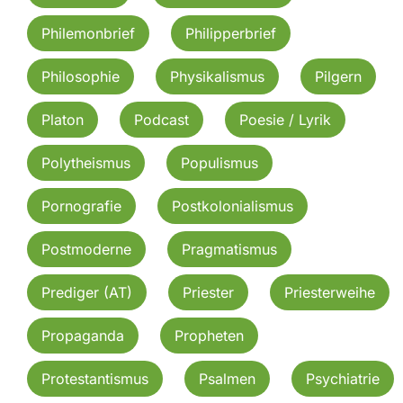
Philemonbrief
Philipperbrief
Philosophie
Physikalismus
Pilgern
Platon
Podcast
Poesie / Lyrik
Polytheismus
Populismus
Pornografie
Postkolonialismus
Postmoderne
Pragmatismus
Prediger (AT)
Priester
Priesterweihe
Propaganda
Propheten
Protestantismus
Psalmen
Psychiatrie