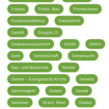
Frieden
Frisch, Max
Fronleichnam
Fundamentalismus
Galaterbrief
Gandhi
Gauguin, P.
Gedankenexperiment
Gefühl
Gehirn
Geld
Gemeinschaft
Gemeinwohl
Gen- und Biotechnik
Gender
Gender – Evangelische Kirche
Genesis
Gerechtigkeit
Gesetz
Gewalt
Gewissen
Girard, Rene
Glaube