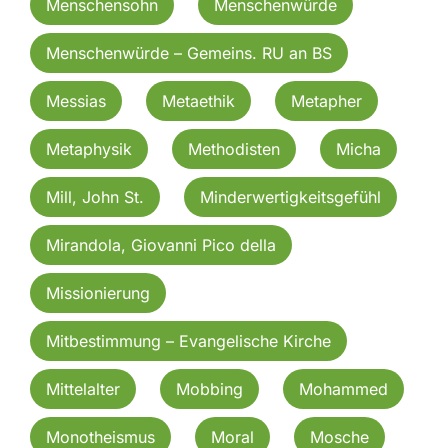
Menschensohn
Menschenwürde
Menschenwürde – Gemeins. RU an BS
Messias
Metaethik
Metapher
Metaphysik
Methodisten
Micha
Mill, John St.
Minderwertigkeitsgefühl
Mirandola, Giovanni Pico della
Missionierung
Mitbestimmung – Evangelische Kirche
Mittelalter
Mobbing
Mohammed
Monotheismus
Moral
Mosche