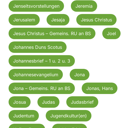
Jenseitsvorstellungen
Jeremia
Jerusalem
Jesaja
Jesus Christus
Jesus Christus – Gemeins. RU an BS
Joel
Johannes Duns Scotus
Johannesbrief – 1 u. 2 u. 3
Johannesevangelium
Jona
Jona – Gemeins. RU an BS
Jonas, Hans
Josua
Judas
Judasbrief
Judentum
Jugendkultur(en)