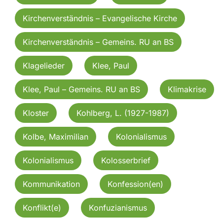
Kirchenverständnis – Evangelische Kirche
Kirchenverständnis – Gemeins. RU an BS
Klagelieder
Klee, Paul
Klee, Paul – Gemeins. RU an BS
Klimakrise
Kloster
Kohlberg, L. (1927-1987)
Kolbe, Maximilian
Kolonialismus
Kolonialismus
Kolosserbrief
Kommunikation
Konfession(en)
Konflikt(e)
Konfuzianismus