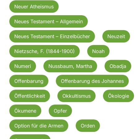
Neuer Atheismus
Neues Testament – Allgemein
Neues Testament – Einzelbücher
Neuzeit
Nietzsche, F. (1844-1900)
Noah
Numeri
Nussbaum, Martha
Obadja
Offenbarung
Offenbarung des Johannes
Öffentlichkeit
Okkultismus
Ökologie
Ökumene
Opfer
Option für die Armen
Orden