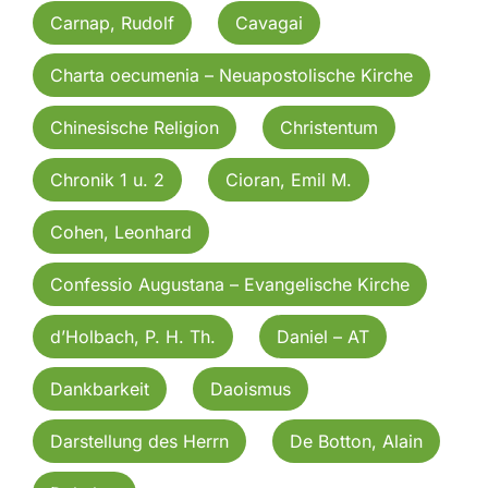
Carnap, Rudolf
Cavagai
Charta oecumenia – Neuapostolische Kirche
Chinesische Religion
Christentum
Chronik 1 u. 2
Cioran, Emil M.
Cohen, Leonhard
Confessio Augustana – Evangelische Kirche
d’Holbach, P. H. Th.
Daniel – AT
Dankbarkeit
Daoismus
Darstellung des Herrn
De Botton, Alain