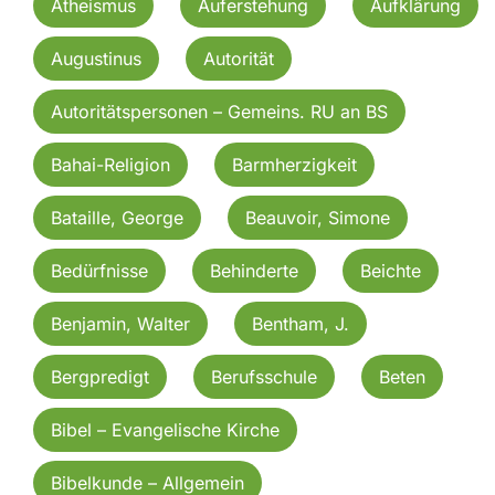
Atheismus
Auferstehung
Aufklärung
Augustinus
Autorität
Autoritätspersonen – Gemeins. RU an BS
Bahai-Religion
Barmherzigkeit
Bataille, George
Beauvoir, Simone
Bedürfnisse
Behinderte
Beichte
Benjamin, Walter
Bentham, J.
Bergpredigt
Berufsschule
Beten
Bibel – Evangelische Kirche
Bibelkunde – Allgemein