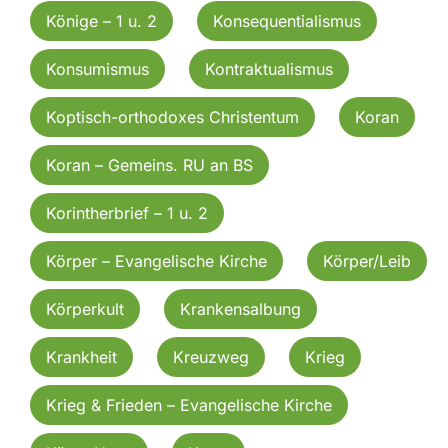
Könige – 1 u. 2
Konsequentialismus
Konsumismus
Kontraktualismus
Koptisch-orthodoxes Christentum
Koran
Koran – Gemeins. RU an BS
Korintherbrief – 1 u. 2
Körper – Evangelische Kirche
Körper/Leib
Körperkult
Krankensalbung
Krankheit
Kreuzweg
Krieg
Krieg & Frieden – Evangelische Kirche