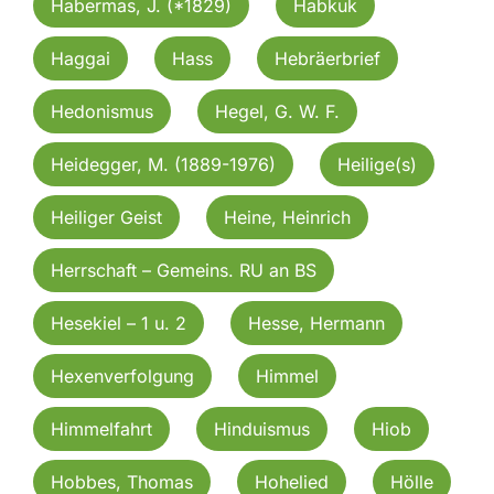
Habermas, J. (*1829)
Habkuk
Haggai
Hass
Hebräerbrief
Hedonismus
Hegel, G. W. F.
Heidegger, M. (1889-1976)
Heilige(s)
Heiliger Geist
Heine, Heinrich
Herrschaft – Gemeins. RU an BS
Hesekiel – 1 u. 2
Hesse, Hermann
Hexenverfolgung
Himmel
Himmelfahrt
Hinduismus
Hiob
Hobbes, Thomas
Hohelied
Hölle