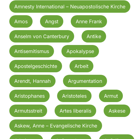
Amnesty International – Neuapostolische Kirche
Amos
Angst
Anne Frank
Anselm von Canterbury
Antike
Antisemitismus
Apokalypse
Apostelgeschichte
Arbeit
Arendt, Hannah
Argumentation
Aristophanes
Aristoteles
Armut
Armutsstreit
Artes liberalis
Askese
Askew, Anne – Evangelische Kirche