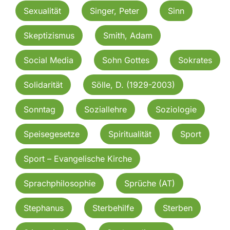
Sexualität
Singer, Peter
Sinn
Skeptizismus
Smith, Adam
Social Media
Sohn Gottes
Sokrates
Solidarität
Sölle, D. (1929-2003)
Sonntag
Soziallehre
Soziologie
Speisegesetze
Spiritualität
Sport
Sport – Evangelische Kirche
Sprachphilosophie
Sprüche (AT)
Stephanus
Sterbehilfe
Sterben