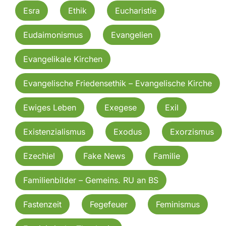
Esra
Ethik
Eucharistie
Eudaimonismus
Evangelien
Evangelikale Kirchen
Evangelische Friedensethik – Evangelische Kirche
Ewiges Leben
Exegese
Exil
Existenzialismus
Exodus
Exorzismus
Ezechiel
Fake News
Familie
Familienbilder – Gemeins. RU an BS
Fastenzeit
Fegefeuer
Feminismus