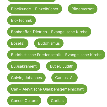
Bibelkunde – Einzelbücher
Bilderverbot
Bio-Technik
Bonhoeffer, Dietrich – Evangelische Kirche
Böse(s)
Buddhismus
Buddhistische Friedensethik – Evangelische Kirche
Bußsakrament
Butler, Judith
Calvin, Johannes
Camus, A.
Can – Alevitische Glaubensgemeinschaft
Cancel Culture
Caritas