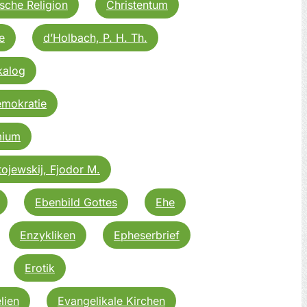
sche Religion
Christentum
e
d’Holbach, P. H. Th.
kalog
mokratie
mium
ojewskij, Fjodor M.
Ebenbild Gottes
Ehe
Enzykliken
Epheserbrief
Erotik
lien
Evangelikale Kirchen