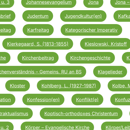
 u. 3
Johannesevangelium
Jona
Jona –
brief
Judentum
Jugendkultur(en)
Kafka
reitag
Karfreitag
Kategorischer Imperativ
Kierkegaard, S. (1813-1855)
Kieslowski, Kristoff
che
Kirchenbeitrag
Kirchengeschichte
K
chenverständnis – Gemeins. RU an BS
Klagelieder
Kloster
Kohlberg, L. (1927-1987)
Kolbe, 
ation
Konfession(en)
Konflikt(e)
Konfuz
traktualismus
Koptisch-orthodoxes Christentum
 u. 2
Körper – Evangelische Kirche
Körper/Lei