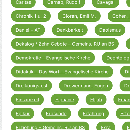
Caritas
Carnap, Rudolf
Cavagai
Chronik 1 u. 2
Cioran, Emil M.
Cohen, 
Daniel – AT
Dankbarkeit
Daoismus
Dekalog / Zehn Gebote – Gemeins. RU an BS
Demokratie – Evangelische Kirche
Deontolog
Didaktik – Das Wort – Evangelische Kirche
Di
Dreikönigsfest
Drewermann, Eugen
Dr
Einsamkeit
Eiphanie
Elijah
Eman
Epikur
Erbsünde
Erfahrung
Erfo
Erziehung – Gemeins. RU an BS
Esra
E