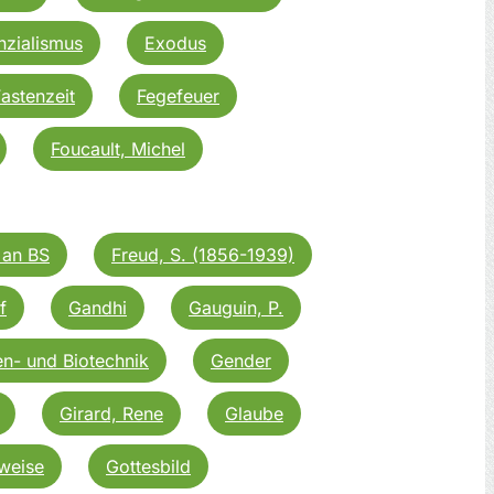
nzialismus
Exodus
astenzeit
Fegefeuer
Foucault, Michel
 an BS
Freud, S. (1856-1939)
f
Gandhi
Gauguin, P.
n- und Biotechnik
Gender
Girard, Rene
Glaube
weise
Gottesbild