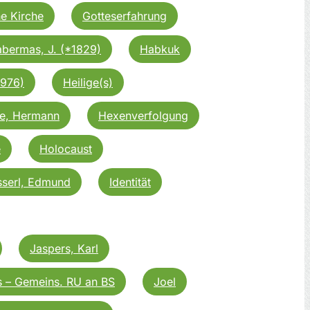
he Kirche
Gotteserfahrung
bermas, J. (*1829)
Habkuk
1976)
Heilige(s)
e, Hermann
Hexenverfolgung
e
Holocaust
serl, Edmund
Identität
Jaspers, Karl
s – Gemeins. RU an BS
Joel