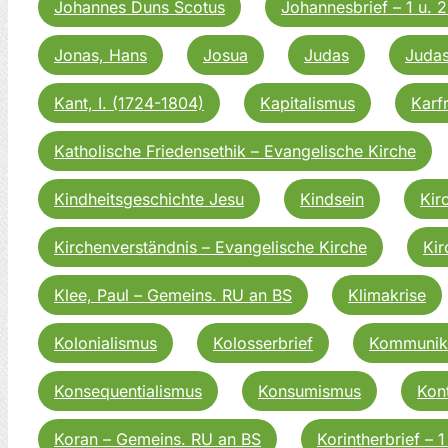
Johannes Duns Scotus
Johannesbrief – 1 u. 2
Jonas, Hans
Josua
Judas
Judas
Kant, I. (1724-1804)
Kapitalismus
Karf
Katholische Friedensethik – Evangelische Kirche
Kindheitsgeschichte Jesu
Kindsein
Kir
Kirchenverständnis – Evangelische Kirche
Kir
Klee, Paul – Gemeins. RU an BS
Klimakrise
Kolonialismus
Kolosserbrief
Kommunik
Konsequentialismus
Konsumismus
Kon
Koran – Gemeins. RU an BS
Korintherbrief – 1