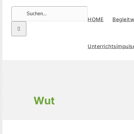
Suche
nach:
HOME
Begleitw
Unterrichtsimpuls
Wut