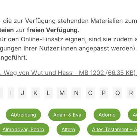
– die zur Verfügung stehenden Materialien zum
teien
zur
freien Verfügung
.
ür den Online-Einsatz eignen, sind sie zudem 
gungen ihrer Nutzer:innen angepasst werden). I
ngeführt.
n. Weg von Wut und Hass - MB 1202 (66.35 KB
H
I
J
K
L
M
N
O
P
Q
R
Abtreibung
Adam & Eva
Adorno
A
Almodovar, Pedro
Altern
Altes Testament – 