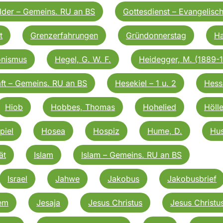
lder – Gemeins. RU an BS
Gottesdienst – Evangelisc
t
Grenzerfahrungen
Gründonnerstag
Ha
nismus
Hegel, G. W. F.
Heidegger, M. (1889-
ft – Gemeins. RU an BS
Hesekiel – 1 u. 2
Hess
Hiob
Hobbes, Thomas
Hohelied
Höll
piel
Hosea
Hospiz
Hume, D.
Hus
ät
Islam
Islam – Gemeins. RU an BS
Israel
Jahwe
Jakobus
Jakobusbrief
em
Jesaja
Jesus Christus
Jesus Christu