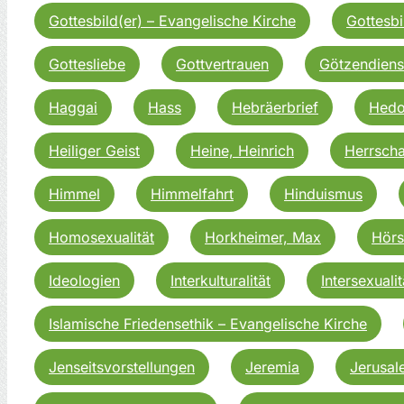
Gottesbild(er) – Evangelische Kirche
Gottesbi
Gottesliebe
Gottvertrauen
Götzendiens
Haggai
Hass
Hebräerbrief
Hedo
Heiliger Geist
Heine, Heinrich
Herrscha
Himmel
Himmelfahrt
Hinduismus
Homosexualität
Horkheimer, Max
Hörs
Ideologien
Interkulturalität
Intersexualit
Islamische Friedensethik – Evangelische Kirche
Jenseitsvorstellungen
Jeremia
Jerusal