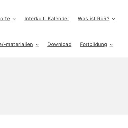
orte
Interkult. Kalender
Was ist RuR?
e/-materialien
Download
Fortbildung