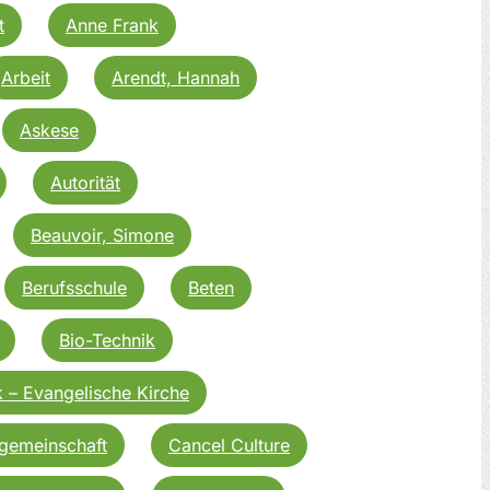
t
Anne Frank
Arbeit
Arendt, Hannah
Askese
Autorität
Beauvoir, Simone
Berufsschule
Beten
Bio-Technik
k – Evangelische Kirche
sgemeinschaft
Cancel Culture