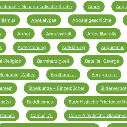
national – Neuapostolische Kirche
Amos
Angs
itismus
Apokalypse
Apostelgeschichte
s
Armut
Armutsstreit
Artes liberalis
s
Auferstehung
Aufklärung
Augustinus
i-Religion
Barmherzigkeit
Bataille, George
Benjamin, Walter
Bentham, J.
Bergpredigt
gemein
Bibelkunde – Einzelbücher
Bilderverbot
se(s)
Buddhismus
Buddhistische Friedensethi
ohannes
Camus, A.
Can – Alevitische Glauben