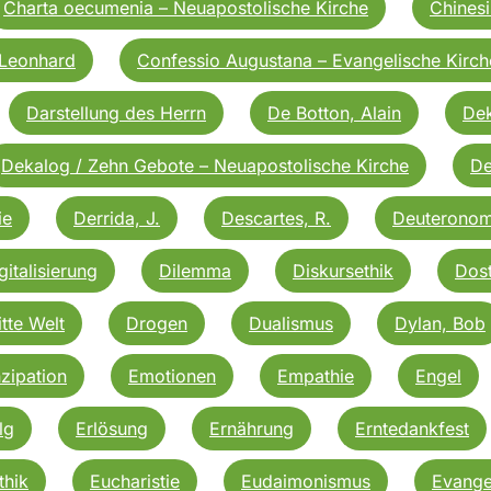
Charta oecumenia – Neuapostolische Kirche
Chinesi
Leonhard
Confessio Augustana – Evangelische Kirch
Darstellung des Herrn
De Botton, Alain
De
Dekalog / Zehn Gebote – Neuapostolische Kirche
De
ie
Derrida, J.
Descartes, R.
Deuterono
gitalisierung
Dilemma
Diskursethik
Dost
itte Welt
Drogen
Dualismus
Dylan, Bob
zipation
Emotionen
Empathie
Engel
lg
Erlösung
Ernährung
Erntedankfest
thik
Eucharistie
Eudaimonismus
Evange