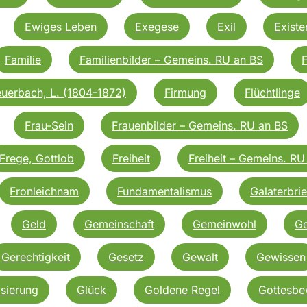
Ewiges Leben
Exegese
Exil
Existe
Familie
Familienbilder – Gemeins. RU an BS
F
euerbach, L. (1804-1872)
Firmung
Flüchtlinge
Frau-Sein
Frauenbilder – Gemeins. RU an BS
Frege, Gottlob
Freiheit
Freiheit – Gemeins. RU
Fronleichnam
Fundamentalismus
Galaterbrie
Geld
Gemeinschaft
Gemeinwohl
Ge
Gerechtigkeit
Gesetz
Gewalt
Gewissen
isierung
Glück
Goldene Regel
Gottesbe