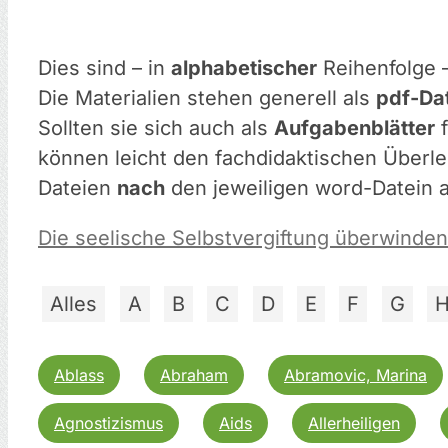
Dies sind – in
alphabetischer
Reihenfolge 
Die Materialien stehen generell als
pdf-Da
Sollten sie sich auch als
Aufgabenblätter
f
können leicht den fachdidaktischen Überle
Dateien
nach
den jeweiligen word-Datein a
Die seelische Selbstvergiftung überwinde
Alles
A
B
C
D
E
F
G
Ablass
Abraham
Abramovic, Marina
Agnostizismus
Aids
Allerheiligen