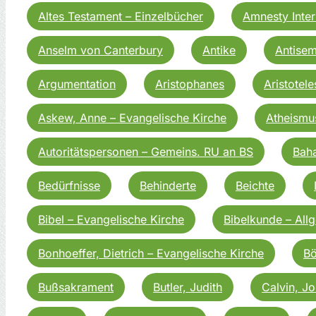
Altes Testament – Einzelbücher
Amnesty Inter
Anselm von Canterbury
Antike
Antisem
Argumentation
Aristophanes
Aristotele
Askew, Anne – Evangelische Kirche
Atheismu
Autoritätspersonen – Gemeins. RU an BS
Baha
Bedürfnisse
Behinderte
Beichte
Bibel – Evangelische Kirche
Bibelkunde – All
Bonhoeffer, Dietrich – Evangelische Kirche
Bö
Bußsakrament
Butler, Judith
Calvin, J