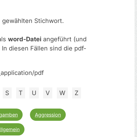
 gewählten Stichwort.
als
word-Datei
angeführt (und
n diesen Fällen sind die pdf-
)
application/pdf
S
T
U
V
W
Z
gamben
Aggression
Allgemein