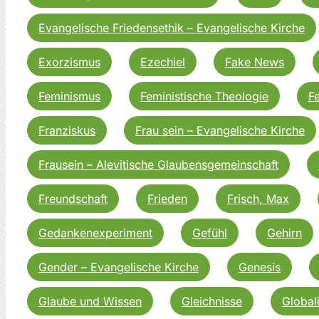
Evangelische Friedensethik – Evangelische Kirche
Exorzismus
Ezechiel
Fake News
Feminismus
Feministische Theologie
F
Franziskus
Frau sein – Evangelische Kirche
Frausein – Alevitische Glaubensgemeinschaft
Freundschaft
Frieden
Frisch, Max
Gedankenexperiment
Gefühl
Gehirn
Gender – Evangelische Kirche
Genesis
Glaube und Wissen
Gleichnisse
Global