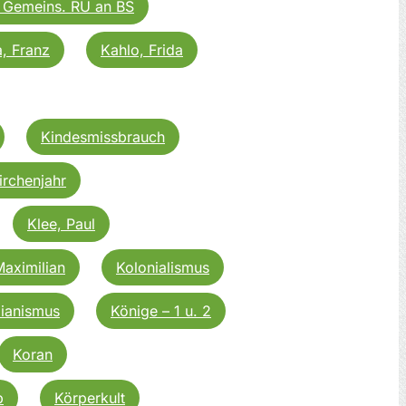
 Gemeins. RU an BS
, Franz
Kahlo, Frida
Kindesmissbrauch
irchenjahr
Klee, Paul
Maximilian
Kolonialismus
ianismus
Könige – 1 u. 2
Koran
b
Körperkult