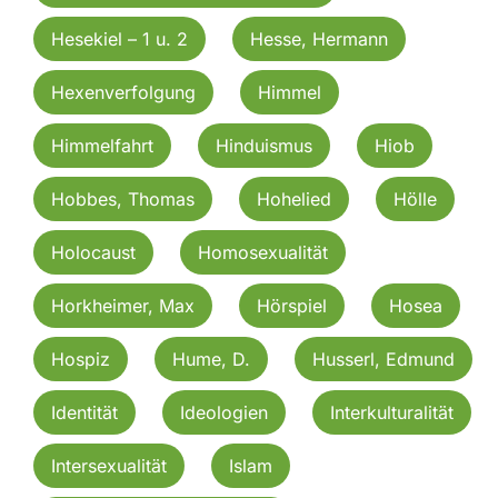
Hesekiel – 1 u. 2
Hesse, Hermann
Hexenverfolgung
Himmel
Himmelfahrt
Hinduismus
Hiob
Hobbes, Thomas
Hohelied
Hölle
Holocaust
Homosexualität
Horkheimer, Max
Hörspiel
Hosea
Hospiz
Hume, D.
Husserl, Edmund
Identität
Ideologien
Interkulturalität
Intersexualität
Islam