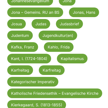
Johannesevangelium
Jona
Jona – Gemeins. RU an BS
Jonas, Hans
Josua
Judas
Judasbrief
Judentum
Jugendkultur(en)
Kafka, Franz
Kahlo, Frida
Kant, I. (1724-1804)
Kapitalismus
Karfreitag
Karfreitag
Kategorischer Imperativ
Katholische Friedensethik – Evangelische Kirche
Kierkegaard, S. (1813-1855)