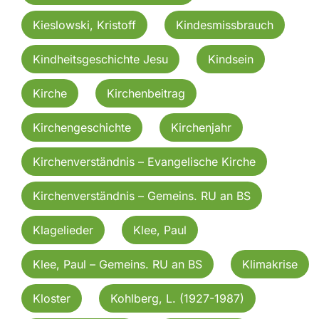
Kieslowski, Kristoff
Kindesmissbrauch
Kindheitsgeschichte Jesu
Kindsein
Kirche
Kirchenbeitrag
Kirchengeschichte
Kirchenjahr
Kirchenverständnis – Evangelische Kirche
Kirchenverständnis – Gemeins. RU an BS
Klagelieder
Klee, Paul
Klee, Paul – Gemeins. RU an BS
Klimakrise
Kloster
Kohlberg, L. (1927-1987)