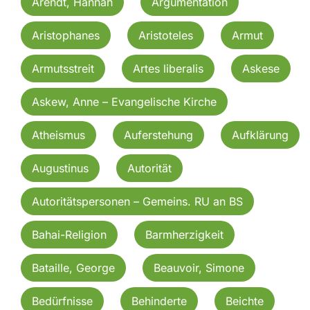
Arendt, Hannah
Argumentation
Aristophanes
Aristoteles
Armut
Armutsstreit
Artes liberalis
Askese
Askew, Anne – Evangelische Kirche
Atheismus
Auferstehung
Aufklärung
Augustinus
Autorität
Autoritätspersonen – Gemeins. RU an BS
Bahai-Religion
Barmherzigkeit
Bataille, George
Beauvoir, Simone
Bedürfnisse
Behinderte
Beichte