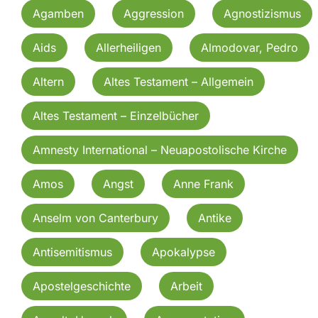
Agamben
Aggression
Agnostizismus
Aids
Allerheiligen
Almodovar, Pedro
Altern
Altes Testament – Allgemein
Altes Testament – Einzelbücher
Amnesty International – Neuapostolische Kirche
Amos
Angst
Anne Frank
Anselm von Canterbury
Antike
Antisemitismus
Apokalypse
Apostelgeschichte
Arbeit