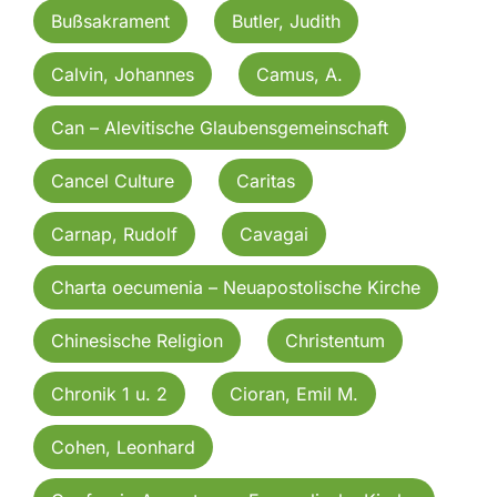
Bußsakrament
Butler, Judith
Calvin, Johannes
Camus, A.
Can – Alevitische Glaubensgemeinschaft
Cancel Culture
Caritas
Carnap, Rudolf
Cavagai
Charta oecumenia – Neuapostolische Kirche
Chinesische Religion
Christentum
Chronik 1 u. 2
Cioran, Emil M.
Cohen, Leonhard