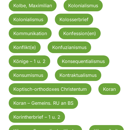
Kolbe, Maximilian
Kolonialismus
Kolonialismus
Kolosserbrief
Kommunikation
Konfession(en)
Konflikt(e)
Konfuzianismus
Könige – 1 u. 2
Konsequentialismus
Konsumismus
Kontraktualismus
Koptisch-orthodoxes Christentum
Koran
Koran – Gemeins. RU an BS
Korintherbrief – 1 u. 2