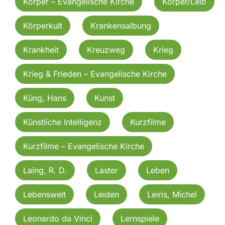
Körper – Evangelische Kirche
Körper/Leib
Körperkult
Krankensalbung
Krankheit
Kreuzweg
Krieg
Krieg & Frieden – Evangelische Kirche
Küng, Hans
Kunst
Künstliche Intelligenz
Kurzfilme
Kurzfilme – Evangelische Kirche
Laing, R. D.
Laster
Leben
Lebenswelt
Leiden
Leiris, Michel
Leonardo da Vinci
Lernspiele