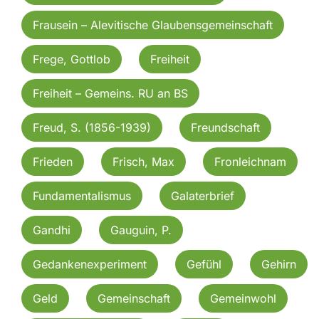
Frausein – Alevitische Glaubensgemeinschaft
Frege, Gottlob
Freiheit
Freiheit – Gemeins. RU an BS
Freud, S. (1856-1939)
Freundschaft
Frieden
Frisch, Max
Fronleichnam
Fundamentalismus
Galaterbrief
Gandhi
Gauguin, P.
Gedankenexperiment
Gefühl
Gehirn
Geld
Gemeinschaft
Gemeinwohl