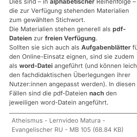
Dies sind – in
alphabetischer
Reihenfolge –
die zur Verfügung stehenden Materialien
zum gewählten Stichwort.
Die Materialien stehen generell als
pdf-
Dateien
zur
freien Verfügung
.
Sollten sie sich auch als
Aufgabenblätter
f
den Online-Einsatz eignen, sind sie zudem
als
word-Datei
angeführt (und können leich
den fachdidaktischen Überlegungen ihrer
Nutzer:innen angepasst werden). In diesen
Fällen sind die pdf-Dateien
nach
den
jeweiligen word-Datein angeführt.
Atheismus - Lernvideo Matura -
Evangelischer RU - MB 105 (68.84 KB)