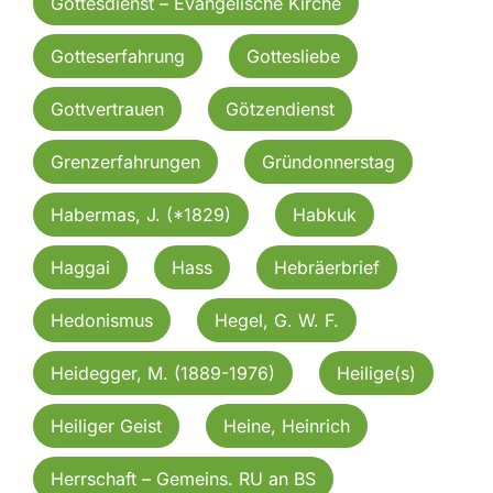
Gottesdienst – Evangelische Kirche
Gotteserfahrung
Gottesliebe
Gottvertrauen
Götzendienst
Grenzerfahrungen
Gründonnerstag
Habermas, J. (*1829)
Habkuk
Haggai
Hass
Hebräerbrief
Hedonismus
Hegel, G. W. F.
Heidegger, M. (1889-1976)
Heilige(s)
Heiliger Geist
Heine, Heinrich
Herrschaft – Gemeins. RU an BS