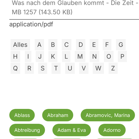
Was nach dem Glauben kommt - Die Zeit -
MB 1257 (143.50 KB)
application/pdf
Alles
A
B
C
D
E
F
G
H
I
J
K
L
M
N
O
P
Q
R
S
T
U
V
W
Z
Ablass
Abraham
Abramovic, Marina
Abtreibung
Adam & Eva
Adorno