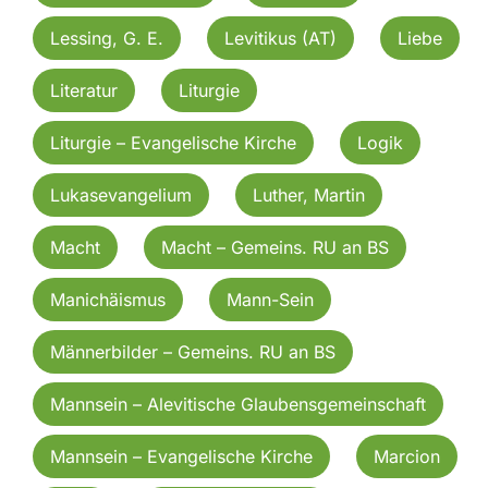
Lessing, G. E.
Levitikus (AT)
Liebe
Literatur
Liturgie
Liturgie – Evangelische Kirche
Logik
Lukasevangelium
Luther, Martin
Macht
Macht – Gemeins. RU an BS
Manichäismus
Mann-Sein
Männerbilder – Gemeins. RU an BS
Mannsein – Alevitische Glaubensgemeinschaft
Mannsein – Evangelische Kirche
Marcion