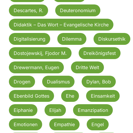
Descartes, R.
Deuteronomium
Didaktik – Das Wort – Evangelische Kirche
Digitalisierung
Dilemma
Diskursethik
Dostojewskij, Fjodor M.
Dreikönigsfest
Drewermann, Eugen
Dritte Welt
Drogen
Dualismus
Dylan, Bob
Ebenbild Gottes
Ehe
Einsamkeit
Eiphanie
Elijah
Emanzipation
Emotionen
Empathie
Engel