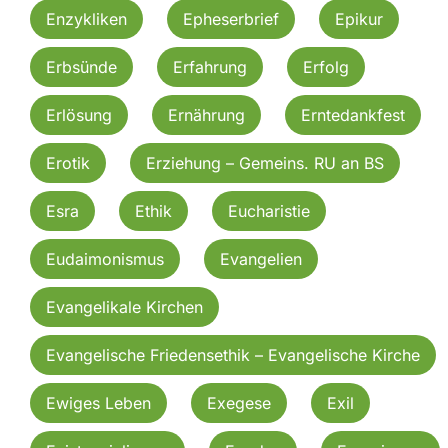
Enzykliken
Epheserbrief
Epikur
Erbsünde
Erfahrung
Erfolg
Erlösung
Ernährung
Erntedankfest
Erotik
Erziehung – Gemeins. RU an BS
Esra
Ethik
Eucharistie
Eudaimonismus
Evangelien
Evangelikale Kirchen
Evangelische Friedensethik – Evangelische Kirche
Ewiges Leben
Exegese
Exil