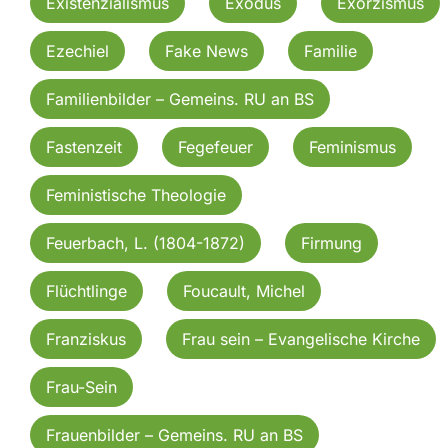
Existenzialismus
Exodus
Exorzismus
Ezechiel
Fake News
Familie
Familienbilder – Gemeins. RU an BS
Fastenzeit
Fegefeuer
Feminismus
Feministische Theologie
Feuerbach, L. (1804-1872)
Firmung
Flüchtlinge
Foucault, Michel
Franziskus
Frau sein – Evangelische Kirche
Frau-Sein
Frauenbilder – Gemeins. RU an BS