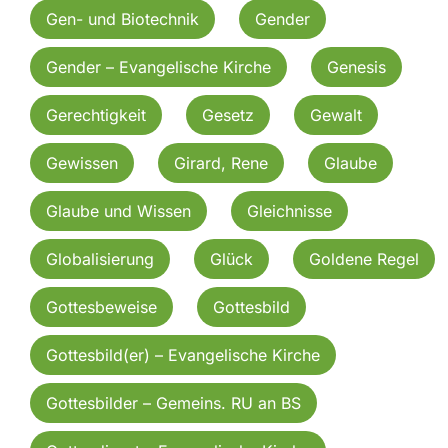
Gen- und Biotechnik
Gender
Gender – Evangelische Kirche
Genesis
Gerechtigkeit
Gesetz
Gewalt
Gewissen
Girard, Rene
Glaube
Glaube und Wissen
Gleichnisse
Globalisierung
Glück
Goldene Regel
Gottesbeweise
Gottesbild
Gottesbild(er) – Evangelische Kirche
Gottesbilder – Gemeins. RU an BS