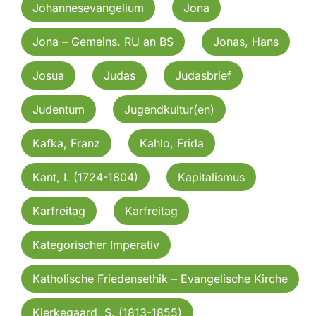
Johannesevangelium
Jona
Jona – Gemeins. RU an BS
Jonas, Hans
Josua
Judas
Judasbrief
Judentum
Jugendkultur(en)
Kafka, Franz
Kahlo, Frida
Kant, I. (1724-1804)
Kapitalismus
Karfreitag
Karfreitag
Kategorischer Imperativ
Katholische Friedensethik – Evangelische Kirche
Kierkegaard, S. (1813-1855)