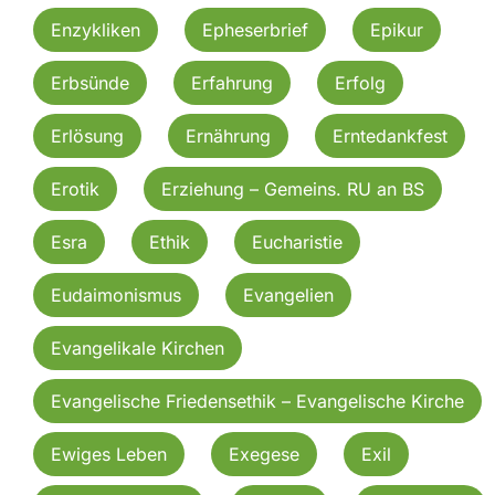
Enzykliken
Epheserbrief
Epikur
Erbsünde
Erfahrung
Erfolg
Erlösung
Ernährung
Erntedankfest
Erotik
Erziehung – Gemeins. RU an BS
Esra
Ethik
Eucharistie
Eudaimonismus
Evangelien
Evangelikale Kirchen
Evangelische Friedensethik – Evangelische Kirche
Ewiges Leben
Exegese
Exil