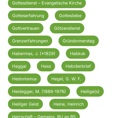
Gottesdienst – Evangelische Kirche
Gotteserfahrung
Gottesliebe
Gottvertrauen
Götzendienst
Grenzerfahrungen
Gründonnerstag
Habermas, J. (*1829)
Habkuk
Haggai
Hass
Hebräerbrief
Hedonismus
Hegel, G. W. F.
Heidegger, M. (1889-1976)
Heilige(s)
Heiliger Geist
Heine, Heinrich
Herrschaft – Gemeins. RU an BS