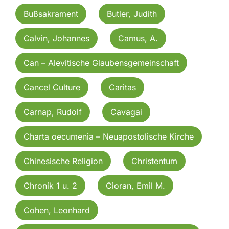
Bußsakrament
Butler, Judith
Calvin, Johannes
Camus, A.
Can – Alevitische Glaubensgemeinschaft
Cancel Culture
Caritas
Carnap, Rudolf
Cavagai
Charta oecumenia – Neuapostolische Kirche
Chinesische Religion
Christentum
Chronik 1 u. 2
Cioran, Emil M.
Cohen, Leonhard