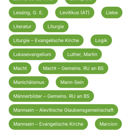
Lessing, G. E.
Levitikus (AT)
Liebe
Literatur
Liturgie
Liturgie – Evangelische Kirche
Logik
Lukasevangelium
Luther, Martin
Macht
Macht – Gemeins. RU an BS
Manichäismus
Mann-Sein
Männerbilder – Gemeins. RU an BS
Mannsein – Alevitische Glaubensgemeinschaft
Mannsein – Evangelische Kirche
Marcion