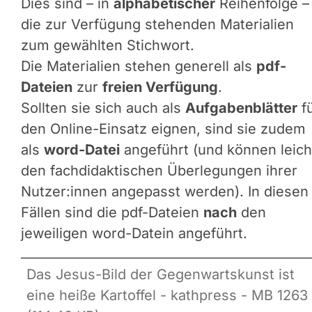
Dies sind – in
alphabetischer
Reihenfolge –
die zur Verfügung stehenden Materialien
zum gewählten Stichwort.
Die Materialien stehen generell als
pdf-
Dateien
zur
freien Verfügung
.
Sollten sie sich auch als
Aufgabenblätter
f
den Online-Einsatz eignen, sind sie zudem
als
word-Datei
angeführt (und können leich
den fachdidaktischen Überlegungen ihrer
Nutzer:innen angepasst werden). In diesen
Fällen sind die pdf-Dateien
nach
den
jeweiligen word-Datein angeführt.
Das Jesus-Bild der Gegenwartskunst ist
eine heiße Kartoffel - kathpress - MB 1263