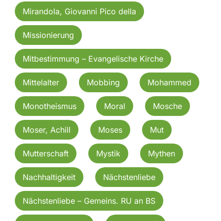
Mirandola, Giovanni Pico della
Missionierung
Mitbestimmung – Evangelische Kirche
Mittelalter
Mobbing
Mohammed
Monotheismus
Moral
Mosche
Moser, Achill
Moses
Mut
Mutterschaft
Mystik
Mythen
Nachhaltigkeit
Nächstenliebe
Nächstenliebe – Gemeins. RU an BS