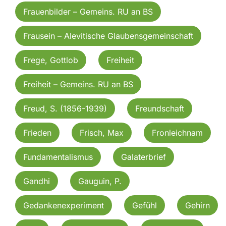
Frauenbilder – Gemeins. RU an BS
Frausein – Alevitische Glaubensgemeinschaft
Frege, Gottlob
Freiheit
Freiheit – Gemeins. RU an BS
Freud, S. (1856-1939)
Freundschaft
Frieden
Frisch, Max
Fronleichnam
Fundamentalismus
Galaterbrief
Gandhi
Gauguin, P.
Gedankenexperiment
Gefühl
Gehirn