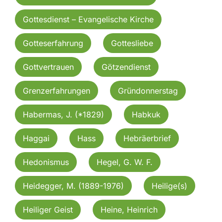
Gottesdienst – Evangelische Kirche
Gotteserfahrung
Gottesliebe
Gottvertrauen
Götzendienst
Grenzerfahrungen
Gründonnerstag
Habermas, J. (*1829)
Habkuk
Haggai
Hass
Hebräerbrief
Hedonismus
Hegel, G. W. F.
Heidegger, M. (1889-1976)
Heilige(s)
Heiliger Geist
Heine, Heinrich