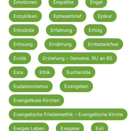
Emotionen
Empathie
Engel
Enzykliken
Epheserbrief
Epikur
Erbsünde
Erfahrung
Erfolg
Erlösung
Ernährung
Erntedankfest
Erotik
Erziehung – Gemeins. RU an BS
Esra
Ethik
Eucharistie
Eudaimonismus
Evangelien
Evangelikale Kirchen
Evangelische Friedensethik – Evangelische Kirche
Ewiges Leben
Exegese
Exil