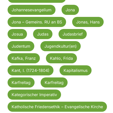
Johannesevangelium
Jona
Jona – Gemeins. RU an BS
Jonas, Hans
Josua
Judas
Judasbrief
Judentum
Jugendkultur(en)
Kafka, Franz
Kahlo, Frida
Kant, I. (1724-1804)
Kapitalismus
Karfreitag
Karfreitag
Kategorischer Imperativ
Katholische Friedensethik – Evangelische Kirche