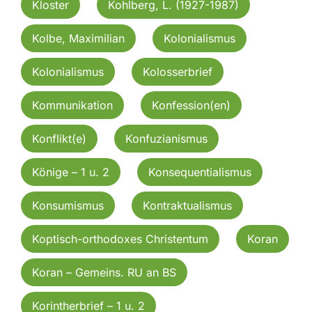
Kloster
Kohlberg, L. (1927-1987)
Kolbe, Maximilian
Kolonialismus
Kolonialismus
Kolosserbrief
Kommunikation
Konfession(en)
Konflikt(e)
Konfuzianismus
Könige – 1 u. 2
Konsequentialismus
Konsumismus
Kontraktualismus
Koptisch-orthodoxes Christentum
Koran
Koran – Gemeins. RU an BS
Korintherbrief – 1 u. 2