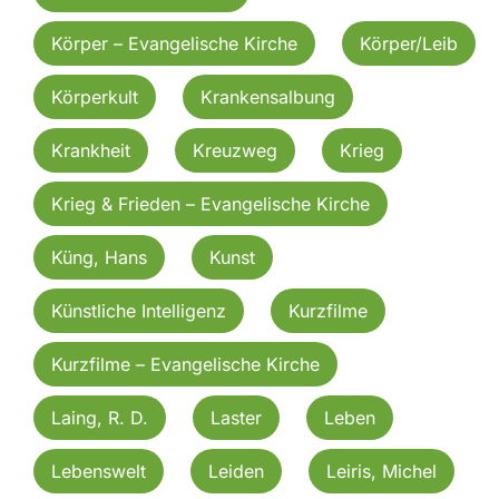
Körper – Evangelische Kirche
Körper/Leib
Körperkult
Krankensalbung
Krankheit
Kreuzweg
Krieg
Krieg & Frieden – Evangelische Kirche
Küng, Hans
Kunst
Künstliche Intelligenz
Kurzfilme
Kurzfilme – Evangelische Kirche
Laing, R. D.
Laster
Leben
Lebenswelt
Leiden
Leiris, Michel