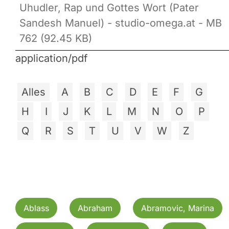
Uhudler, Rap und Gottes Wort (Pater
Sandesh Manuel) - studio-omega.at - MB
762 (92.45 KB)
application/pdf
Alles
A
B
C
D
E
F
G
H
I
J
K
L
M
N
O
P
Q
R
S
T
U
V
W
Z
Ablass
Abraham
Abramovic, Marina