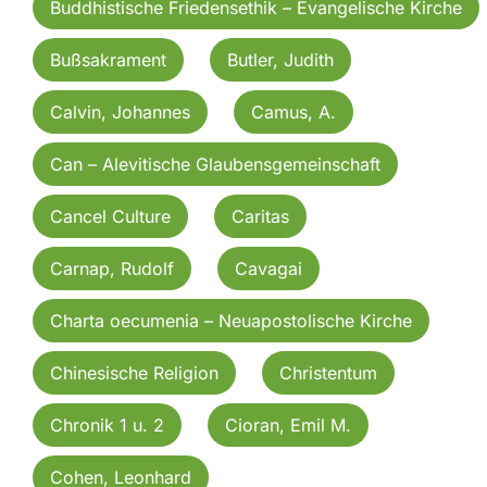
Buddhistische Friedensethik – Evangelische Kirche
Bußsakrament
Butler, Judith
Calvin, Johannes
Camus, A.
Can – Alevitische Glaubensgemeinschaft
Cancel Culture
Caritas
Carnap, Rudolf
Cavagai
Charta oecumenia – Neuapostolische Kirche
Chinesische Religion
Christentum
Chronik 1 u. 2
Cioran, Emil M.
Cohen, Leonhard