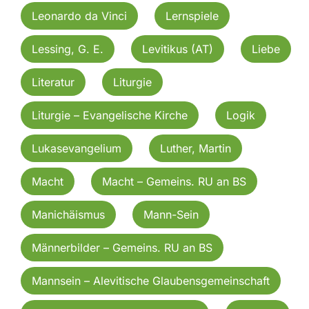
Leonardo da Vinci
Lernspiele
Lessing, G. E.
Levitikus (AT)
Liebe
Literatur
Liturgie
Liturgie – Evangelische Kirche
Logik
Lukasevangelium
Luther, Martin
Macht
Macht – Gemeins. RU an BS
Manichäismus
Mann-Sein
Männerbilder – Gemeins. RU an BS
Mannsein – Alevitische Glaubensgemeinschaft