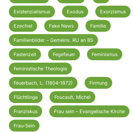
Existenzialismus
Exodus
Exorzismus
Ezechiel
Fake News
Familie
Familienbilder – Gemeins. RU an BS
Fastenzeit
Fegefeuer
Feminismus
Feministische Theologie
Feuerbach, L. (1804-1872)
Firmung
Flüchtlinge
Foucault, Michel
Franziskus
Frau sein – Evangelische Kirche
Frau-Sein