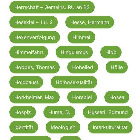
Herrschaft – Gemeins. RU an BS
Hesekiel – 1 u. 2
Hesse, Hermann
Hexenverfolgung
Himmel
Himmelfahrt
Hinduismus
Hiob
Hobbes, Thomas
Hohelied
Hölle
Holocaust
Homosexualität
Horkheimer, Max
Hörspiel
Hosea
Hospiz
Hume, D.
Husserl, Edmund
Identität
Ideologien
Interkulturalität