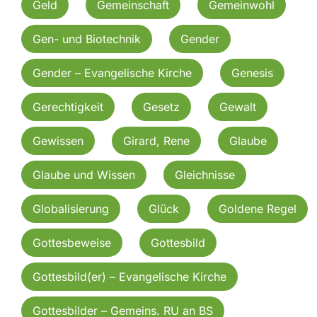
Geld
Gemeinschaft
Gemeinwohl
Gen- und Biotechnik
Gender
Gender – Evangelische Kirche
Genesis
Gerechtigkeit
Gesetz
Gewalt
Gewissen
Girard, Rene
Glaube
Glaube und Wissen
Gleichnisse
Globalisierung
Glück
Goldene Regel
Gottesbeweise
Gottesbild
Gottesbild(er) – Evangelische Kirche
Gottesbilder – Gemeins. RU an BS