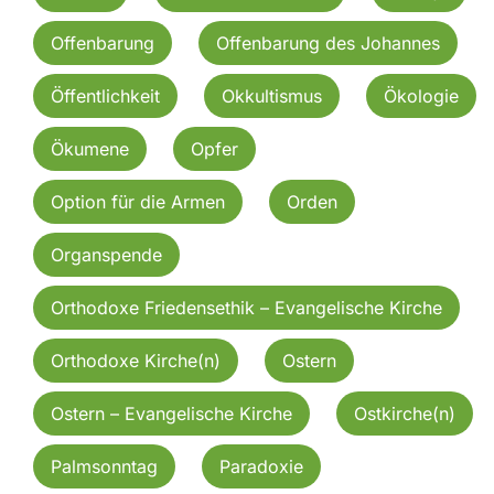
Offenbarung
Offenbarung des Johannes
Öffentlichkeit
Okkultismus
Ökologie
Ökumene
Opfer
Option für die Armen
Orden
Organspende
Orthodoxe Friedensethik – Evangelische Kirche
Orthodoxe Kirche(n)
Ostern
Ostern – Evangelische Kirche
Ostkirche(n)
Palmsonntag
Paradoxie