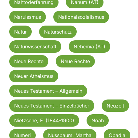
Nahtoderfahrung
Nahum (AT)
Naruissmus
Nationalsozialismus
Natur
Naturschutz
Naturwissenschaft
Nehemia (AT)
Neue Rechte
Neue Rechte
Neuer Atheismus
Neues Testament – Allgemein
Neues Testament – Einzelbücher
Neuzeit
Nietzsche, F. (1844-1900)
Noah
Numeri
Nussbaum, Martha
Obadja