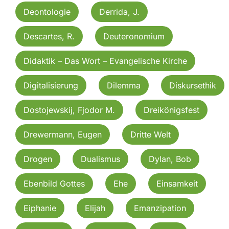
Deontologie
Derrida, J.
Descartes, R.
Deuteronomium
Didaktik – Das Wort – Evangelische Kirche
Digitalisierung
Dilemma
Diskursethik
Dostojewskij, Fjodor M.
Dreikönigsfest
Drewermann, Eugen
Dritte Welt
Drogen
Dualismus
Dylan, Bob
Ebenbild Gottes
Ehe
Einsamkeit
Eiphanie
Elijah
Emanzipation