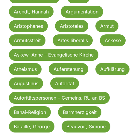
Arendt, Hannah
Argumentation
Aristophanes
Aristoteles
Armut
Armutsstreit
Artes liberalis
Askese
Askew, Anne – Evangelische Kirche
Atheismus
Auferstehung
Aufklärung
Augustinus
Autorität
Autoritätspersonen – Gemeins. RU an BS
Bahai-Religion
Barmherzigkeit
Bataille, George
Beauvoir, Simone