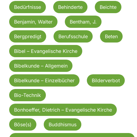
Bedürfnisse
Behinderte
Beichte
Benjamin, Walter
Bentham, J.
Bergpredigt
Berufsschule
Beten
Bibel – Evangelische Kirche
Bibelkunde – Allgemein
Bibelkunde – Einzelbücher
Bilderverbot
Bio-Technik
Bonhoeffer, Dietrich – Evangelische Kirche
Böse(s)
Buddhismus