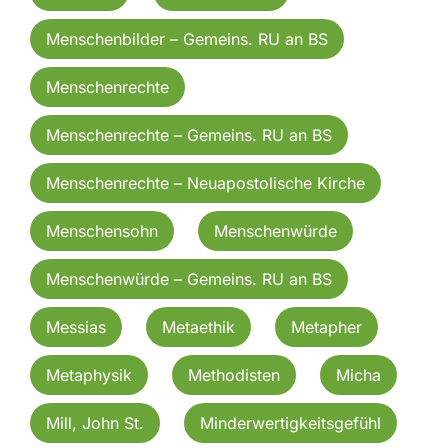
Menschenbilder – Gemeins. RU an BS
Menschenrechte
Menschenrechte – Gemeins. RU an BS
Menschenrechte – Neuapostolische Kirche
Menschensohn
Menschenwürde
Menschenwürde – Gemeins. RU an BS
Messias
Metaethik
Metapher
Metaphysik
Methodisten
Micha
Mill, John St.
Minderwertigkeitsgefühl