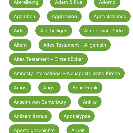
Abtreibung
Adam & Eva
Adorno
Agamben
Aggression
Agnostizismus
Aids
Allerheiligen
Almodovar, Pedro
Altern
Altes Testament – Allgemein
Altes Testament – Einzelbücher
Amnesty International – Neuapostolische Kirche
Amos
Angst
Anne Frank
Anselm von Canterbury
Antike
Antisemitismus
Apokalypse
Apostelgeschichte
Arbeit