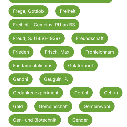
Frege, Gottlob
Freiheit
Freiheit – Gemeins. RU an BS
Freud, S. (1856-1939)
Freundschaft
Frieden
Frisch, Max
Fronleichnam
Fundamentalismus
Galaterbrief
Gandhi
Gauguin, P.
Gedankenexperiment
Gefühl
Gehirn
Geld
Gemeinschaft
Gemeinwohl
Gen- und Biotechnik
Gender