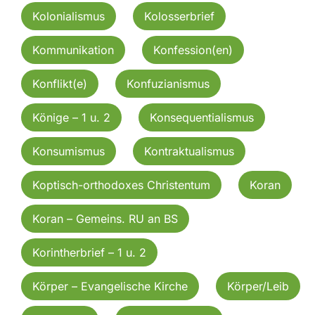
Kolonialismus
Kolosserbrief
Kommunikation
Konfession(en)
Konflikt(e)
Konfuzianismus
Könige – 1 u. 2
Konsequentialismus
Konsumismus
Kontraktualismus
Koptisch-orthodoxes Christentum
Koran
Koran – Gemeins. RU an BS
Korintherbrief – 1 u. 2
Körper – Evangelische Kirche
Körper/Leib