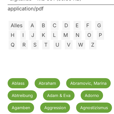
application/pdf
Alles
A
B
C
D
E
F
G
H
I
J
K
L
M
N
O
P
Q
R
S
T
U
V
W
Z
Ablass
Abraham
Abramovic, Marina
Abtreibung
Adam & Eva
Adorno
Agamben
Aggression
Agnostizismus