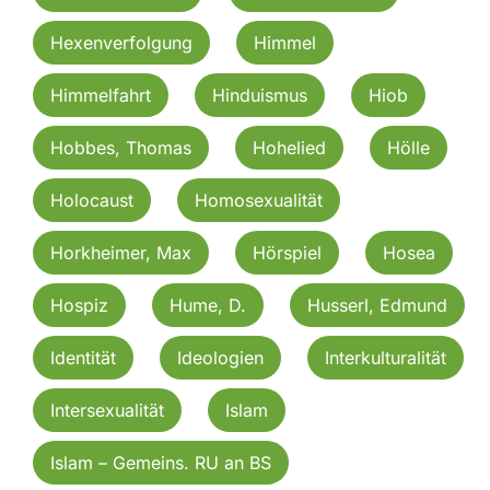
Hexenverfolgung
Himmel
Himmelfahrt
Hinduismus
Hiob
Hobbes, Thomas
Hohelied
Hölle
Holocaust
Homosexualität
Horkheimer, Max
Hörspiel
Hosea
Hospiz
Hume, D.
Husserl, Edmund
Identität
Ideologien
Interkulturalität
Intersexualität
Islam
Islam – Gemeins. RU an BS