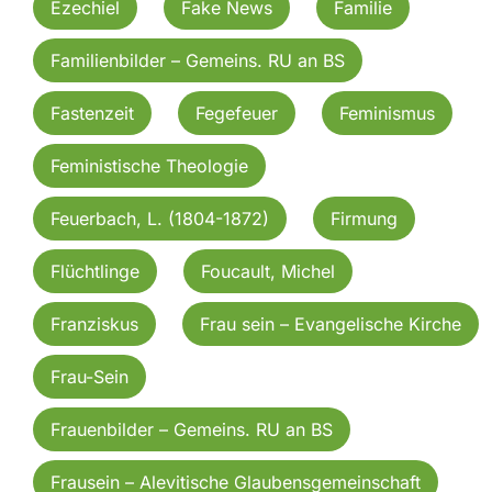
Ezechiel
Fake News
Familie
Familienbilder – Gemeins. RU an BS
Fastenzeit
Fegefeuer
Feminismus
Feministische Theologie
Feuerbach, L. (1804-1872)
Firmung
Flüchtlinge
Foucault, Michel
Franziskus
Frau sein – Evangelische Kirche
Frau-Sein
Frauenbilder – Gemeins. RU an BS
Frausein – Alevitische Glaubensgemeinschaft