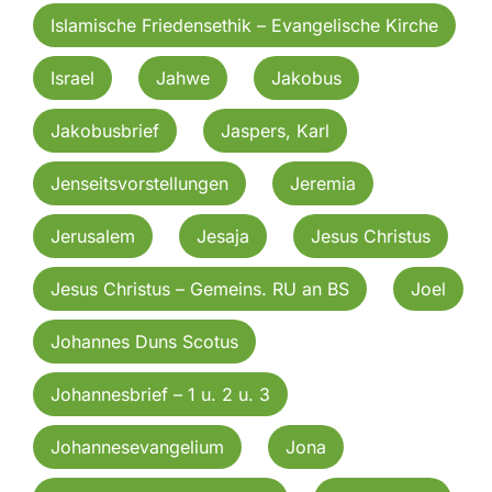
Islamische Friedensethik – Evangelische Kirche
Israel
Jahwe
Jakobus
Jakobusbrief
Jaspers, Karl
Jenseitsvorstellungen
Jeremia
Jerusalem
Jesaja
Jesus Christus
Jesus Christus – Gemeins. RU an BS
Joel
Johannes Duns Scotus
Johannesbrief – 1 u. 2 u. 3
Johannesevangelium
Jona