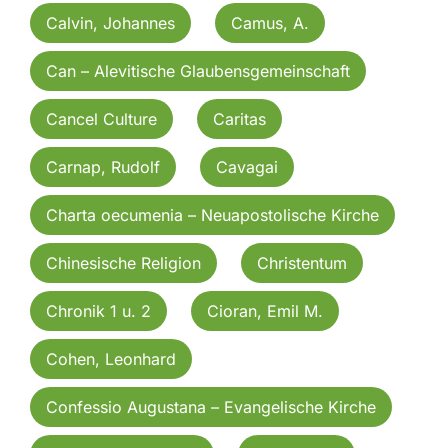
Calvin, Johannes
Camus, A.
Can – Alevitische Glaubensgemeinschaft
Cancel Culture
Caritas
Carnap, Rudolf
Cavagai
Charta oecumenia – Neuapostolische Kirche
Chinesische Religion
Christentum
Chronik 1 u. 2
Cioran, Emil M.
Cohen, Leonhard
Confessio Augustana – Evangelische Kirche