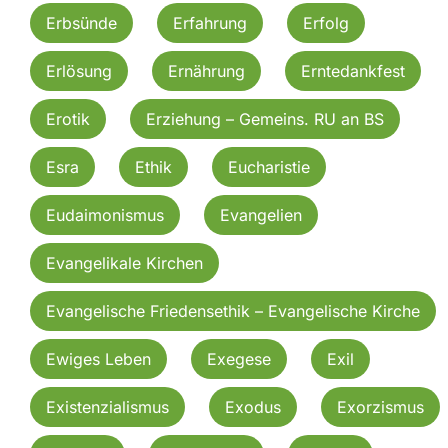
Erbsünde
Erfahrung
Erfolg
Erlösung
Ernährung
Erntedankfest
Erotik
Erziehung – Gemeins. RU an BS
Esra
Ethik
Eucharistie
Eudaimonismus
Evangelien
Evangelikale Kirchen
Evangelische Friedensethik – Evangelische Kirche
Ewiges Leben
Exegese
Exil
Existenzialismus
Exodus
Exorzismus