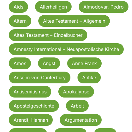
Aids
Allerheiligen
Almodovar, Pedro
Altern
Altes Testament – Allgemein
Altes Testament – Einzelbücher
Amnesty International – Neuapostolische Kirche
Amos
Angst
Anne Frank
Anselm von Canterbury
Antike
Antisemitismus
Apokalypse
Apostelgeschichte
Arbeit
Arendt, Hannah
Argumentation