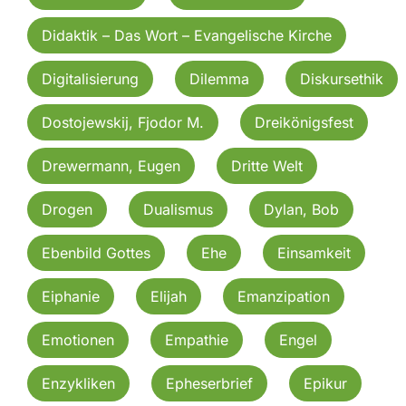
Didaktik – Das Wort – Evangelische Kirche
Digitalisierung
Dilemma
Diskursethik
Dostojewskij, Fjodor M.
Dreikönigsfest
Drewermann, Eugen
Dritte Welt
Drogen
Dualismus
Dylan, Bob
Ebenbild Gottes
Ehe
Einsamkeit
Eiphanie
Elijah
Emanzipation
Emotionen
Empathie
Engel
Enzykliken
Epheserbrief
Epikur