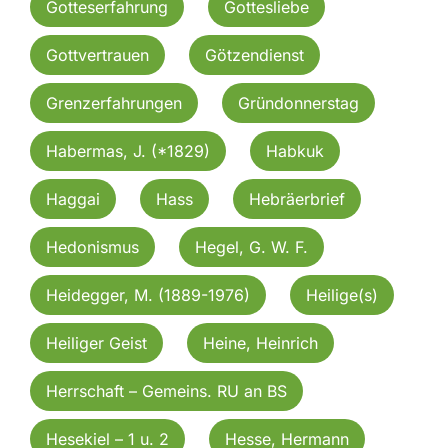
Gotteserfahrung
Gottesliebe
Gottvertrauen
Götzendienst
Grenzerfahrungen
Gründonnerstag
Habermas, J. (*1829)
Habkuk
Haggai
Hass
Hebräerbrief
Hedonismus
Hegel, G. W. F.
Heidegger, M. (1889-1976)
Heilige(s)
Heiliger Geist
Heine, Heinrich
Herrschaft – Gemeins. RU an BS
Hesekiel – 1 u. 2
Hesse, Hermann