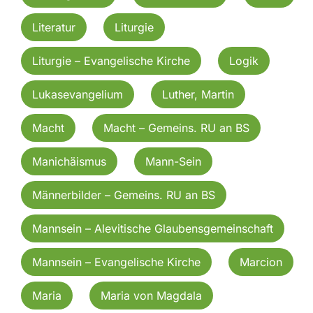
Literatur
Liturgie
Liturgie – Evangelische Kirche
Logik
Lukasevangelium
Luther, Martin
Macht
Macht – Gemeins. RU an BS
Manichäismus
Mann-Sein
Männerbilder – Gemeins. RU an BS
Mannsein – Alevitische Glaubensgemeinschaft
Mannsein – Evangelische Kirche
Marcion
Maria
Maria von Magdala