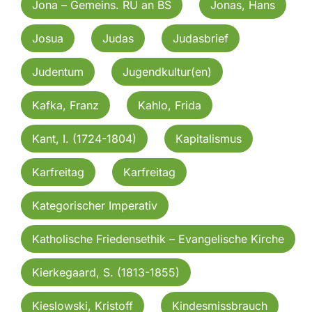
Jona – Gemeins. RU an BS
Jonas, Hans
Josua
Judas
Judasbrief
Judentum
Jugendkultur(en)
Kafka, Franz
Kahlo, Frida
Kant, I. (1724-1804)
Kapitalismus
Karfreitag
Karfreitag
Kategorischer Imperativ
Katholische Friedensethik – Evangelische Kirche
Kierkegaard, S. (1813-1855)
Kieslowski, Kristoff
Kindesmissbrauch