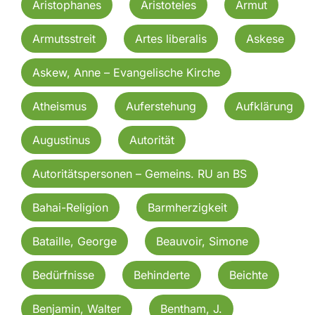
Aristophanes
Aristoteles
Armut
Armutsstreit
Artes liberalis
Askese
Askew, Anne – Evangelische Kirche
Atheismus
Auferstehung
Aufklärung
Augustinus
Autorität
Autoritätspersonen – Gemeins. RU an BS
Bahai-Religion
Barmherzigkeit
Bataille, George
Beauvoir, Simone
Bedürfnisse
Behinderte
Beichte
Benjamin, Walter
Bentham, J.