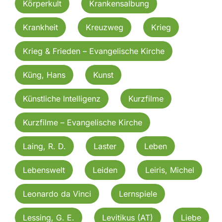
Körperkult
Krankensalbung
Krankheit
Kreuzweg
Krieg
Krieg & Frieden – Evangelische Kirche
Küng, Hans
Kunst
Künstliche Intelligenz
Kurzfilme
Kurzfilme – Evangelische Kirche
Laing, R. D.
Laster
Leben
Lebenswelt
Leiden
Leiris, Michel
Leonardo da Vinci
Lernspiele
Lessing, G. E.
Levitikus (AT)
Liebe